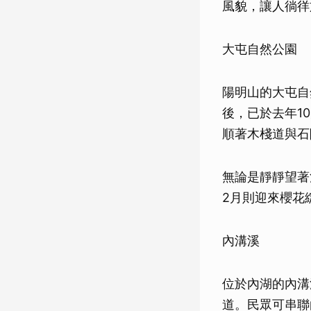
風貌，讓人徜徉
大屯自然公園
陽明山的大屯自
後，已於去年1
順著木棧道與石
無論是靜靜望著
2月則迎來櫻花
內溝溪
位於內湖的內溝
道。民眾可串聯