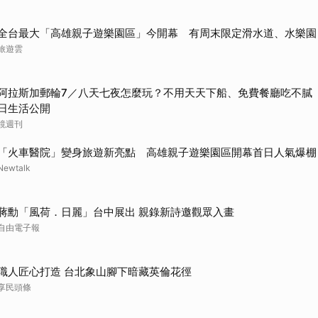
全台最大「高雄親子遊樂園區」今開幕 有周末限定滑水道、水樂園
旅遊雲
阿拉斯加郵輪7／八天七夜怎麼玩？不用天天下船、免費餐廳吃不膩
日生活公開
鏡週刊
「火車醫院」變身旅遊新亮點 高雄親子遊樂園區開幕首日人氣爆棚
Newtalk
蔣勳「風荷．日麗」台中展出 親錄新詩邀觀眾入畫
自由電子報
職人匠心打造 台北象山腳下暗藏英倫花徑
享民頭條