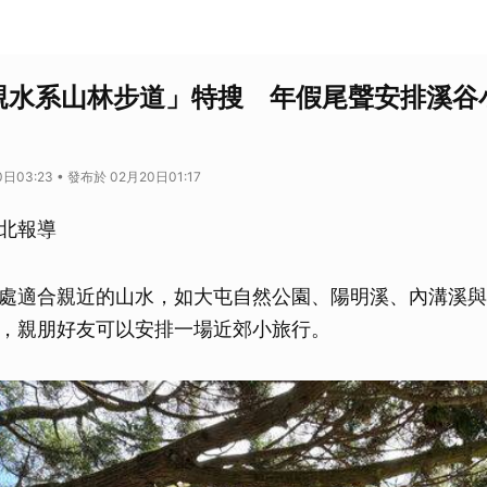
親水系山林步道」特搜 年假尾聲安排溪谷
日03:23 • 發布於 02月20日01:17
北報導
處適合親近的山水，如大屯自然公園、陽明溪、內溝溪與
，親朋好友可以安排一場近郊小旅行。