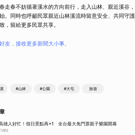
春走春不妨循著溪水的方向前行，走入山林、親近溪谷，
始。同時也呼籲民眾親近山林溪流時留意安全、共同守護
致，留給更多民眾共享。
ay好友，接收更多新聞大小事。
溝溪
#山林
#公園
#大屯
旅遊
章
高雄人好忙！假日景點再+1 全台最大免門票親子樂園開幕
TVBS