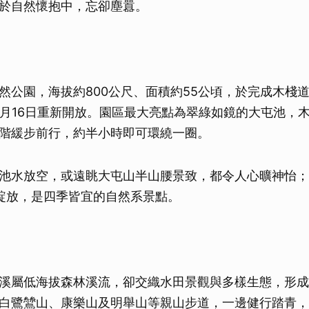
於自然懷抱中，忘卻塵囂。
然公園，海拔約800公尺、面積約55公頃，於完成木棧
0月16日重新開放。園區最大亮點為翠綠如鏡的大屯池，
階緩步前行，約半小時即可環繞一圈。
池水放空，或遠眺大屯山半山腰景致，都令人心曠神怡；
綻放，是四季皆宜的自然系景點。
溪屬低海拔森林溪流，卻交織水田景觀與多樣生態，形成
白鷺鷥山、康樂山及明舉山等親山步道，一邊健行踏青，