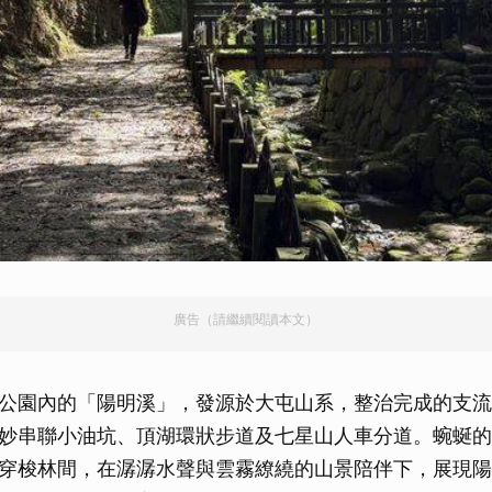
廣告（請繼續閱讀本文）
公園內的「陽明溪」，發源於大屯山系，整治完成的支流
妙串聯小油坑、頂湖環狀步道及七星山人車分道。蜿蜒的
穿梭林間，在潺潺水聲與雲霧繚繞的山景陪伴下，展現陽