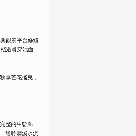
道與觀景平台修繕
木棧道貫穿池面，
秋季芒花搖曳，
完整的生態廊
一邊聆聽溪水流