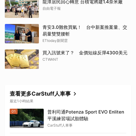
龍潭居民回心轉意 台積電將建1.4奈米廠
自由電子報
青安3.0難救買氣！ 台中新案推案量、交
易量雙雙腰斬
ETtoday新聞雲
買入訊號來了？ 金價短線反彈4300美元
CTWANT
查看更多CarStuff人車事
最近1小時結果
01
普利司通Potenza Sport EVO Enliten
平溪練習場試胎體驗
CarStuff人車事