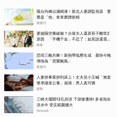
陽台內褲沾滿精液！新北人妻調監視器 驚
覺是「他」拿來磨蹭射精
鏡週刊
婆媳隔空撕破臉？台玻夫人還原長子離世2
原因 「手機千金」不忍了：如其說還需要
離開嗎？
鏡報
恐現三颱共舞！新熱帶低壓生成 最快今晚
增強為「琵鷺颱風」
鏡週刊
人妻拼事業拼到床上！丈夫見小王喊「無套
懷孕讓老公養」崩潰：男人真可憐
鏡報
三峽大壩開13孔排洪 下游慘遭殃! 多省泡在
洪水中 受災範圍擴大
Newtalk