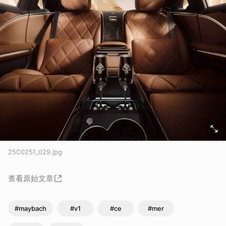
25C0251_029.jpg
查看原始文章
#maybach
#v1
#ce
#mer