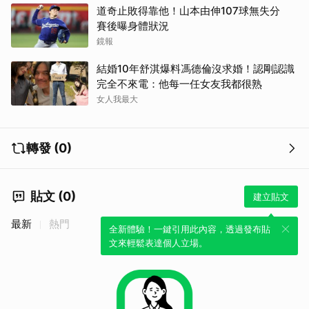
道奇止敗得靠他！山本由伸107球無失分
賽後曝身體狀況
鏡報
結婚10年舒淇爆料馮德倫沒求婚！認剛認識
完全不來電：他每一任女友我都很熟
女人我最大
轉發 (0)
貼文 (0)
建立貼文
最新
熱門
全新體驗！一鍵引用此內容，透過發布貼
文來輕鬆表達個人立場。