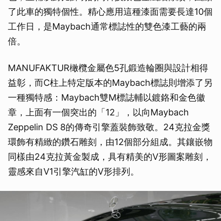
了此車的獨特個性。精心應用這種漆面需要長達10個
工作日，是Maybach通常標誌性的雙色漆工藝的兩
倍。
MANUFAKTUR橄欖金屬色5孔鍛造輪圈與設計相得
益彰，而C柱上特定版本的Maybach標誌則增添了另
一種獨特感：Maybach雙M標誌輔以鍍鉻和金色徽
章，上面有一個突出的「12」，以向Maybach
Zeppelin DS 8的傳奇引擎蓋裝飾致敬。24克拉金獎
環飾有精緻的鑽石雕刻，由12個部分組成。其鑲嵌物
同樣由24克拉黃金製成，具有精美的V形圖案雕刻，
靈感來自V1引擎汽缸的V形排列。