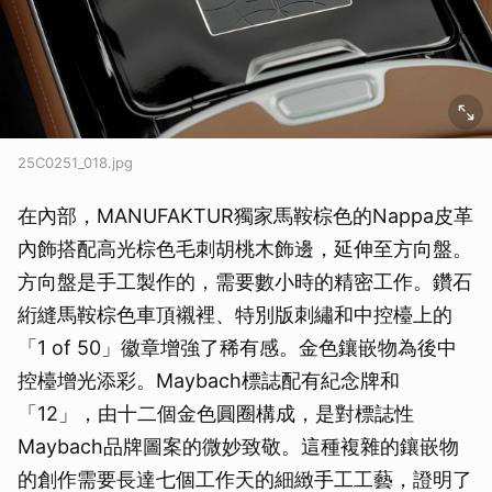
25C0251_018.jpg
在內部，MANUFAKTUR獨家馬鞍棕色的Nappa皮革
內飾搭配高光棕色毛刺胡桃木飾邊，延伸至方向盤。
方向盤是手工製作的，需要數小時的精密工作。鑽石
絎縫馬鞍棕色車頂襯裡、特別版刺繡和中控檯上的
「1 of 50」徽章增強了稀有感。金色鑲嵌物為後中
控檯增光添彩。Maybach標誌配有紀念牌和
「12」，由十二個金色圓圈構成，是對標誌性
Maybach品牌圖案的微妙致敬。這種複雜的鑲嵌物
的創作需要長達七個工作天的細緻手工工藝，證明了