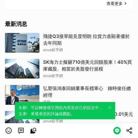
查看更多
最新消息
飛捷Q3接單能見度明朗 拉貨力道顯著優於
去年同期
anue鉅亨網
SK海力士擬砸710億美元回饋股東！40%買
庫藏股、相當於美股發行規模
anue鉅亨網
弘塑張鴻泰回鍋董事長穩軍心 鍾時俊任總
經理
鏡報
全新體驗！一鍵引用此內容，透過發布貼
可以轉發或引用此內容至自己的貼文中，
文來輕鬆表達個人立場。
來發表您的評論或觀點。
盤中速報 - Hashflow大跌17%，報0.01美元
anue鉅亨網