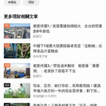
#傳統
理財
更多理財相關文章
01
都更停擺1／老屋重建熱潮熄火 全台拆照量
創6年新低
鏡週刊
02
中國下1場重大競賽阻礙者竟是「這動物」比
輝達晶片還難搞
自由電子報
03
都更停擺3／營造成本翻倍 都更爆「棄嬰
潮」：老屋拆了卻蓋不下去
鏡週刊
04
現金、定存、銀行存款，長期最危險！建議
準備六個月到一年的現金需求量，剩下投資
這2個
幸福熟齡 X 今周刊
05
股東注意！三商美邦將下市「這天」停牌