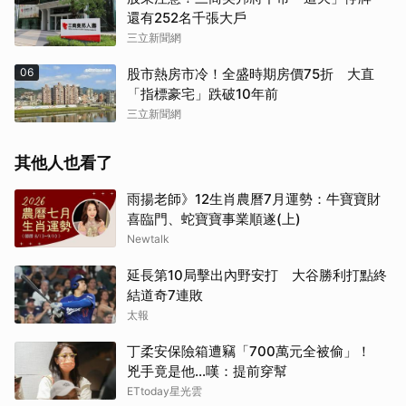
還有252名千張大戶
三立新聞網
06
股市熱房市冷！全盛時期房價75折 大直
「指標豪宅」跌破10年前
三立新聞網
其他人也看了
雨揚老師》12生肖農曆7月運勢：牛寶寶財
喜臨門、蛇寶寶事業順遂(上)
Newtalk
延長第10局擊出內野安打 大谷勝利打點終
結道奇7連敗
太報
丁柔安保險箱遭竊「700萬元全被偷」！
兇手竟是他...嘆：提前穿幫
ETtoday星光雲