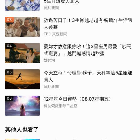
5生肖爆發力驚人
藝點新聞
03
熬過苦日子！3生肖越老越有福 晚年生活讓
人羨慕
EBC 東森新聞
04
愛妳才故意跟妳吵！這3星座男最愛「吵鬧
式寵妻」，越鬥嘴感情越甜蜜
姊妹淘
05
今天立秋！命理師:獅子、天秤等這5星座迎
貴人
藝點新聞
06
12星座今日運勢〈08.07星期五〉
科技紫微網每日星座
其他人也看了