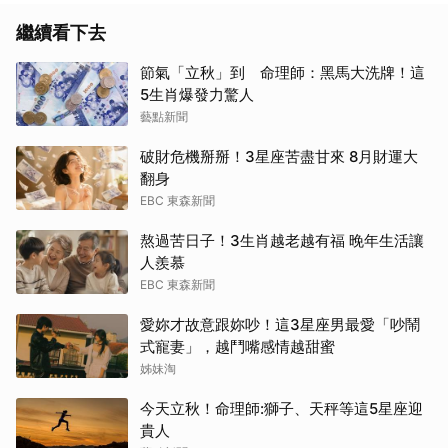
繼續看下去
節氣「立秋」到 命理師：黑馬大洗牌！這
5生肖爆發力驚人
藝點新聞
破財危機掰掰！3星座苦盡甘來 8月財運大
翻身
EBC 東森新聞
熬過苦日子！3生肖越老越有福 晚年生活讓
人羨慕
EBC 東森新聞
愛妳才故意跟妳吵！這3星座男最愛「吵鬧
式寵妻」，越鬥嘴感情越甜蜜
姊妹淘
今天立秋！命理師:獅子、天秤等這5星座迎
貴人