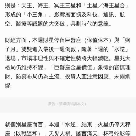
則是：天王、海王、冥王三星和「土星╱海王星合」
形成的「小三角」。影響層面擴及科技、通訊、航
空、醫療等議題的大突破，具劃時代的意義。
財經方面，本週財星停留巨蟹座（保值保本）與「獅
子月」雙雙進入最後一週倒數，隨著上週的「水逆」
退場，市場非理性與不確定性勢將大幅減輕。星兆大
格局仍維持不變，「巨蟹座金星價值」象徵的審慎理
財、防禦布局仍為主流。投資人宜注意因應、未雨綢
繆。
廣告（請繼續閱讀本文）
就個別星座而言，本週「水逆」結束，火星仍停天秤
座（以戰逼和），天災人禍、謠言滿天、杯弓蛇影等