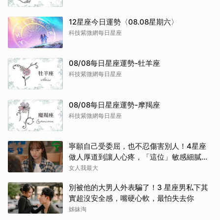
12星座今日運勢〈08.08星期六〉
科技紫微網每日星座
08/08每日星座運勢-牡羊座
科技紫微網每日星座
08/08每日星座運勢-摩羯座
科技紫微網每日星座
寧願自己受委屈，也不忍傷害別人！4星座
做人厚道到讓人心疼，「這位」敏感細膩搞
得自己不斷內耗
女人我最大
別被他的大男人外表騙了！3 星座男私下其
實超沒安全感，嘴硬心軟，最怕失去你
姊妹淘