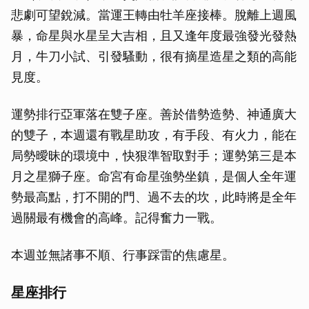
悲劇可望銳減。當運王轉由牡羊座接棒。脫離上週風
暴，命星與水星呈大吉相，且又逢年度最強發光發熱
月，牛刀小試、引發騷動，很有摘星造星之類的高能
見度。
運勢排行亞軍落在雙子座。善於借勢造勢、神通廣大
的雙子，本週還有戰星助攻，有手段、有火力，能在
局勢曖昧的環境中，快狠準智取對手；運勢第三是本
月之星獅子座。命宮有命星強勢坐鎮，是個人全年運
勢最高點，打不開的門、過不去的坎，此時將是全年
過關最有機會的高峰。記得奮力一戰。
本週並無諸事不順、行事踩雷的焦慮星。
星座排行