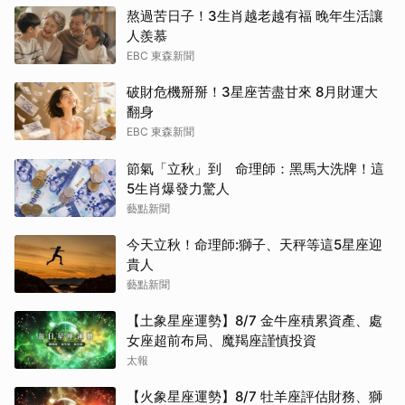
熬過苦日子！3生肖越老越有福 晚年生活讓
人羨慕
EBC 東森新聞
破財危機掰掰！3星座苦盡甘來 8月財運大
翻身
EBC 東森新聞
節氣「立秋」到 命理師：黑馬大洗牌！這
5生肖爆發力驚人
藝點新聞
今天立秋！命理師:獅子、天秤等這5星座迎
貴人
藝點新聞
【土象星座運勢】8/7 金牛座積累資產、處
女座超前布局、魔羯座謹慎投資
太報
【火象星座運勢】8/7 牡羊座評估財務、獅