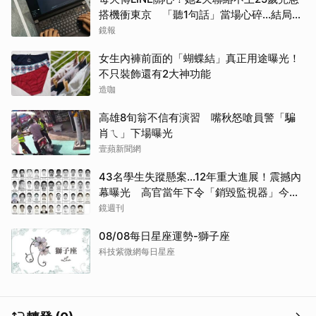
搭機衝東京 「聽1句話」當場心碎...結局看
哭網
鏡報
取消
女生內褲前面的「蝴蝶結」真正用途曝光！
不只裝飾還有2大神功能
造咖
高雄8旬翁不信有演習 嘴秋怒嗆員警「騙
肖ㄟ」下場曝光
壹蘋新聞網
43名學生失蹤懸案...12年重大進展！震撼內
幕曝光 高官當年下令「銷毀監視器」今遭
逮
鏡週刊
08/08每日星座運勢-獅子座
科技紫微網每日星座