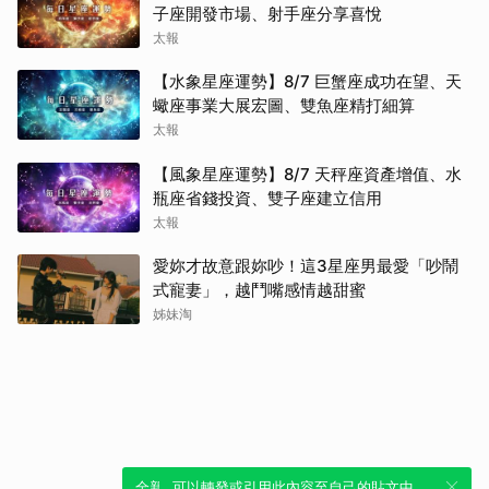
子座開發市場、射手座分享喜悅
太報
【水象星座運勢】8/7 巨蟹座成功在望、天
蠍座事業大展宏圖、雙魚座精打細算
太報
【風象星座運勢】8/7 天秤座資產增值、水
瓶座省錢投資、雙子座建立信用
太報
愛妳才故意跟妳吵！這3星座男最愛「吵鬧
式寵妻」，越鬥嘴感情越甜蜜
姊妹淘
全新體驗！一鍵引用此內容，透過發布貼
可以轉發或引用此內容至自己的貼文中，