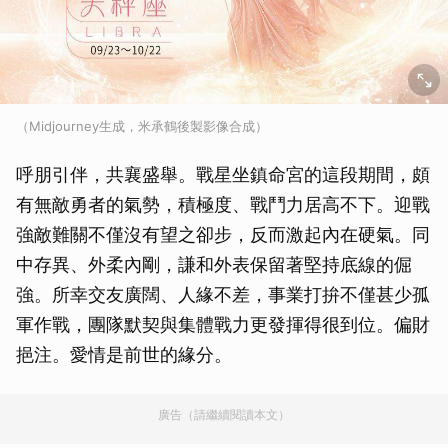
（Midjourney生成，米承鶴後製影像合成）
呼朋引伴，共襄盛舉。戰星坐鎮命宮的這段期間，頗
有無敵勇者的氣勢，積極度、戰鬥力居高不下。迎戰
強敵難關不僅沒有望之卻步，反而激起內在硬氣。同
中存異、外柔內剛，謙和外表保留著堅持底線的倔
強。所幸交友廣闊、人緣不差，事業打拚不僅甚少孤
軍作戰，團隊默契與集體戰力更發揮得很到位。偏財
挹注。愛情是前世的緣分。
廣告（請繼續閱讀本文）