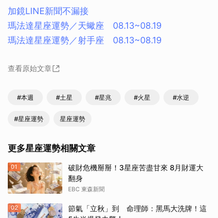
加鏡LINE新聞不漏接
瑪法達星座運勢／天蠍座 08.13~08.19
瑪法達星座運勢／射手座 08.13~08.19
查看原始文章
#本週
#土星
#星兆
#火星
#水逆
#星座運勢
星座運勢
更多星座運勢相關文章
01
破財危機掰掰！3星座苦盡甘來 8月財運大
翻身
EBC 東森新聞
02
節氣「立秋」到 命理師：黑馬大洗牌！這