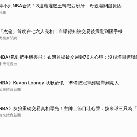
等不到NBA合約！3連霸灌籃王轉戰西班牙 母親曝關鍵原因
鏡報
「杰倫」首度在七六人亮相！自曝得知被交易後震驚到砸手機
民視新聞網
NBA/氣到把手機丟飛！布朗首揭被交易到76人心境：沒跟塔圖姆聯
中天電視台
NBA》Kevon Looney 耿耿於懷 準備把冠軍經驗帶到湖人
緯來體育新聞
NBA》灰狼重磅交易真相曝光！主帥上節目吐心聲：換來球三只為
緯來體育新聞