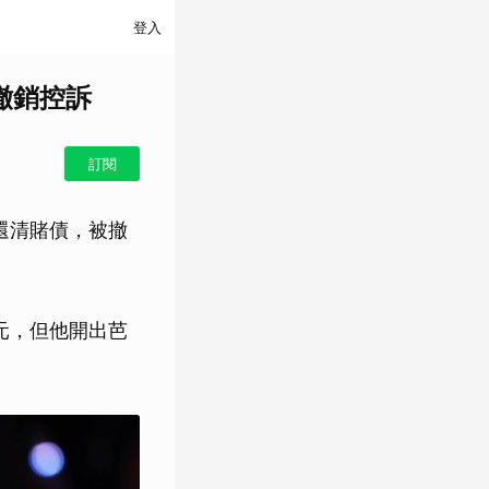
登入
被撤銷控訴
訂閱
悉已還清賭債，被撤
美元，但他開出芭