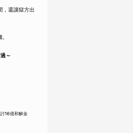
新聞，還讓獄方出
錢。
錯過～
討16億和解金