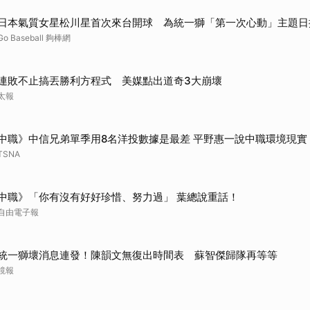
取消
日本氣質女星松川星首次來台開球 為統一獅「第一次心動」主題日
Go Baseball 夠棒網
連敗不止搞丟勝利方程式 美媒點出道奇3大崩壞
太報
中職》中信兄弟單季用8名洋投數據是最差 平野惠一說中職環境現實
TSNA
中職》「你有沒有好好珍惜、努力過」 葉總說重話！
自由電子報
統一獅壞消息連發！陳韻文無復出時間表 蘇智傑歸隊再等等
鏡報