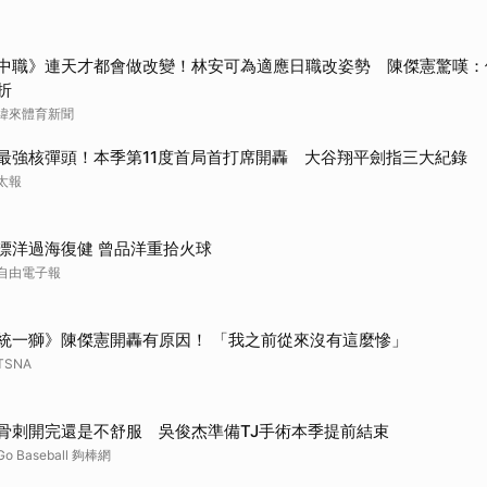
中職》連天才都會做改變！林安可為適應日職改姿勢 陳傑憲驚嘆：
折
緯來體育新聞
最強核彈頭！本季第11度首局首打席開轟 大谷翔平劍指三大紀錄
太報
漂洋過海復健 曾品洋重拾火球
自由電子報
統一獅》陳傑憲開轟有原因！ 「我之前從來沒有這麼慘」
TSNA
骨刺開完還是不舒服 吳俊杰準備TJ手術本季提前結束
Go Baseball 夠棒網