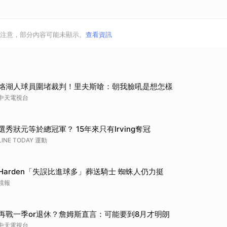
注意，部分內容可能未顯示。
查看資訊
烙湖人球員圍堵裁判！里夫斯嗆：朝我臉吼是想怎樣
中天電視台
選秀狀元等於總冠軍？ 15年來只有Irving奪冠
LINE TODAY 運動
Harden「失誤比進球多」葬送騎士 蜘蛛人仍力挺
鏡報
再戰一季or退休？詹姆斯直言：可能要到8月才明朗
中天電視台