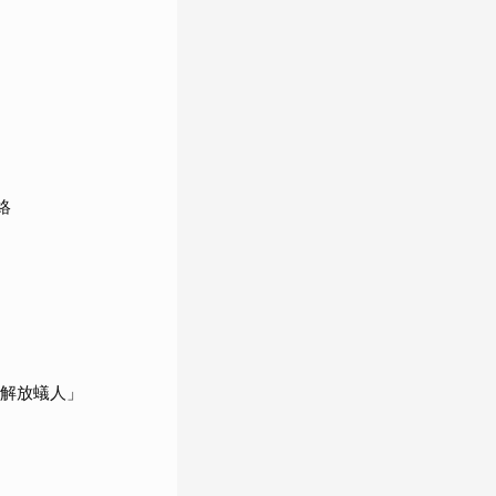
絡
「解放蟻人」