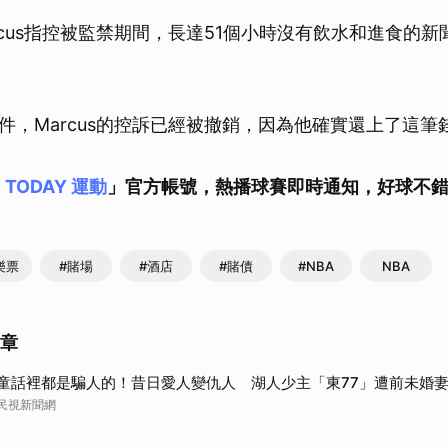
rcus指控被監禁期間，長達51個小時沒有飲水和進食的
件，Marcus的控訴已經被撤銷，因為他確實還上了這筆
E TODAY 運動
」官方帳號，熱播球賽即時通知，好球不
樂票
#賭場
#酒店
#賭債
#NBA
NBA
文章
童話裡都是騙人的！昔日愛人變仇人 湖人少主「東77」遭前未婚妻
民視新聞網