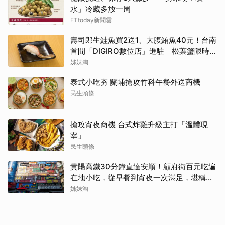
水」冷藏多放一周
ETtoday新聞雲
壽司郎生鮭魚買2送1、大腹鮪魚40元！台南
首間「DIGIRO數位店」進駐 松葉蟹限時上
桌
姊妹淘
泰式小吃夯 關埔搶攻竹科午餐外送商機
民生頭條
搶攻宵夜商機 台式炸雞升級主打「溫體現
宰」
民生頭條
貴陽高鐵30分鐘直達安順！顧府街百元吃遍
在地小吃，從早餐到宵夜一次滿足，堪稱貴
州「小吃王國」
姊妹淘