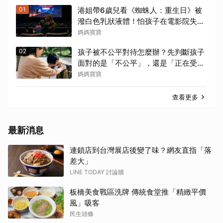
01
港姐帶6歲兒看《蜘蛛人：重生日》被
潑白色乳狀液體！怕孩子在電影院失
控，看電影前爸媽「必做3件事與3評
媽媽寶寶
估」
02
孩子被不公平對待怎麼辦？先判斷孩子
面對的是「不公平」，還是「正在受到
傷害」？處理方式完全不同
媽媽寶寶
查看更多
最新消息
連鎖店到台灣展店後變了味？網友直指「落
差大」
LINE TODAY 討論牆
板橋美食戰區洗牌 傳統食堂推「精緻平價
風」吸客
民生頭條