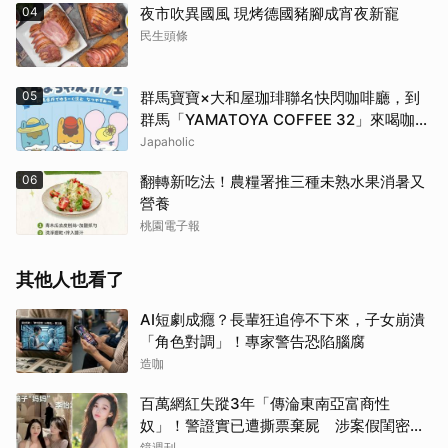
04
夜市吹異國風 現烤德國豬腳成宵夜新寵
民生頭條
05
群馬寶寶×大和屋珈琲聯名快閃咖啡廳，到
群馬「YAMATOYA COFFEE 32」來喝咖啡
吧
Japaholic
06
翻轉新吃法！農糧署推三種未熟水果消暑又
營養
桃園電子報
其他人也看了
AI短劇成癮？長輩狂追停不下來，子女崩潰
「角色對調」！專家警告恐陷腦腐
造咖
百萬網紅失蹤3年「傳淪東南亞富商性
奴」！警證實已遭撕票棄屍 涉案假閨密近
況曝光
鏡週刊