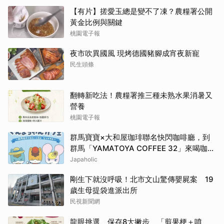
【有片】搓愛玉總是變不了凍？農糧署公開
黃金比例與關鍵
桃園電子報
夜市吹異國風 現烤德國豬腳成宵夜新寵
民生頭條
翻轉新吃法！農糧署推三種未熟水果消暑又
營養
桃園電子報
群馬寶寶×大和屋珈琲聯名快閃咖啡廳，到
群馬「YAMATOYA COFFEE 32」來喝咖啡
吧
Japaholic
剛生下就沒呼吸！北市文山驚傳嬰屍案 19
歲生母提袋進派出所
民視新聞網
龍眼挑選、保存8大撇步 「剪果梗＋噴