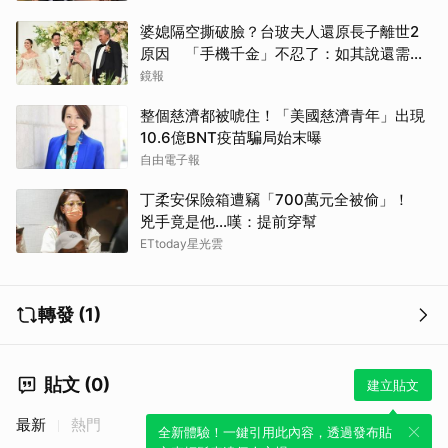
婆媳隔空撕破臉？台玻夫人還原長子離世2
原因 「手機千金」不忍了：如其說還需要
離開嗎？
鏡報
整個慈濟都被唬住！「美國慈濟青年」出現
10.6億BNT疫苗騙局始末曝
自由電子報
丁柔安保險箱遭竊「700萬元全被偷」！
兇手竟是他...嘆：提前穿幫
ETtoday星光雲
轉發 (1)
貼文 (0)
建立貼文
最新
熱門
全新體驗！一鍵引用此內容，透過發布貼