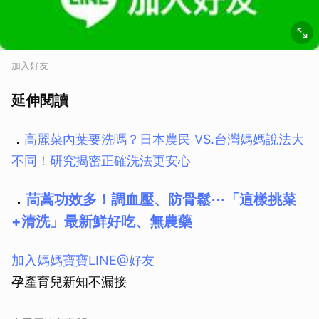
加入好友
延伸閱讀
．
高麗菜內葉要洗嗎？日本農民 VS.台灣媽媽說法大
不同！研究揭密正確洗法更安心
．
茼蒿功效多！調血壓、防骨鬆⋯「這樣挑菜
+清洗」最新鮮好吃、無農藥
取消
加入媽媽寶寶LINE@好友
孕產育兒新知不漏接