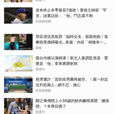
道奇終止本季最長7連敗！賽後主帥卻「罕
見」說重話批：「他」鬥志還不夠
民視新聞網
景區漂流竟能買「臨時女友」親親抱抱！套
餐暗黑價碼曝光…客服：內容「稍微有一點
尺度」
鏡報
陽台內褲沾滿精液！新北人妻調監視器 驚
覺是「他」拿來磨蹭射精
鏡週刊
慈濟遭詐「昔防疫男團再被挖」！羅一鈞近
況判若兩人…網不忍：擔心
民視新聞網
關之琳傳戀上小35歲的鮮肉嫩模展開「嬤孫
戀」？本尊回應了
鏡週刊