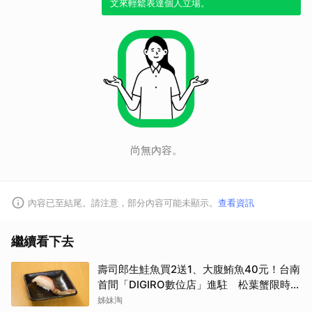
文來輕鬆表達個人立場。
尚無內容。
內容已至結尾。請注意，部分內容可能未顯示。
查看資訊
繼續看下去
壽司郎生鮭魚買2送1、大腹鮪魚40元！台南
首間「DIGIRO數位店」進駐 松葉蟹限時上
桌
姊妹淘