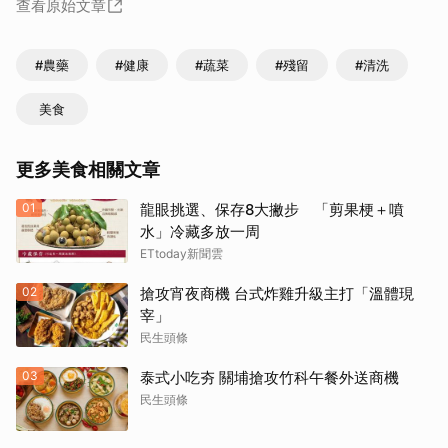
查看原始文章
#農藥
#健康
#蔬菜
#殘留
#清洗
美食
更多美食相關文章
01
龍眼挑選、保存8大撇步 「剪果梗＋噴
水」冷藏多放一周
ETtoday新聞雲
02
搶攻宵夜商機 台式炸雞升級主打「溫體現
宰」
民生頭條
03
泰式小吃夯 關埔搶攻竹科午餐外送商機
民生頭條