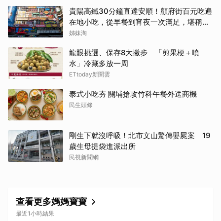
貴陽高鐵30分鐘直達安順！顧府街百元吃遍
在地小吃，從早餐到宵夜一次滿足，堪稱貴
州「小吃王國」
姊妹淘
龍眼挑選、保存8大撇步 「剪果梗＋噴
水」冷藏多放一周
ETtoday新聞雲
泰式小吃夯 關埔搶攻竹科午餐外送商機
民生頭條
剛生下就沒呼吸！北市文山驚傳嬰屍案 19
歲生母提袋進派出所
民視新聞網
查看更多媽媽寶寶
最近1小時結果