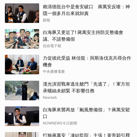
賴清德批台中是食安破口 蔣萬安反嗆：神
隱一個多月出來就卸責
鏡報
白海豚又更近了! 蔣萬安主持防災整備會
議、不談整備假
自由電子報
力促彼此受益 林佳龍：與斯洛伐克共尋合作
機會
中央廣播電臺
漢光演習戰車逃生艙門「先逃了」！軍方坦
承螺絲未鎖緊 不影響任務
Newtalk
白海豚來襲再放「颱風整備假」？蔣萬安鬆
口
NOWNEWS今日新聞
打臉蔣萬安「凍結監院」主張！黃帝穎引釋