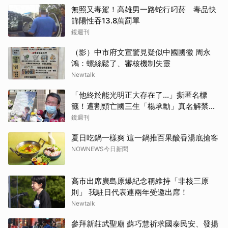
無照又毒駕！高雄男一路蛇行叼菸 毒品快
篩陽性吞13.8萬罰單
鏡週刊
（影）中市府文宣驚見疑似中國國徽 周永
鴻：螺絲鬆了、審核機制失靈
Newtalk
「他終於能光明正大存在了...」撕匿名標
籤！遭割頸亡國三生「楊承勳」真名解禁
乾妹法庭抗辯引眾怒
鏡週刊
夏日吃鍋一樣爽 這一鍋推百果酸香湯底搶客
NOWNEWS今日新聞
高市出席廣島原爆紀念稱維持「非核三原
則」 我駐日代表連兩年受邀出席！
Newtalk
參拜新莊武聖廟 蘇巧慧祈求國泰民安、發揚