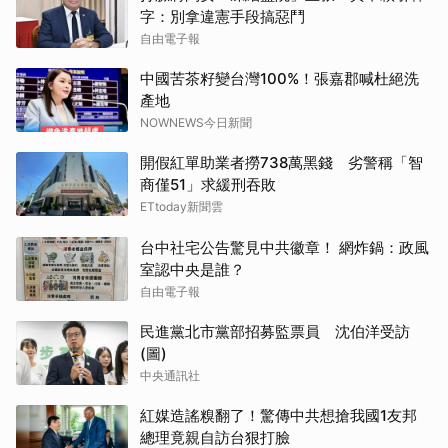
字：別拿違憲手段搞惡鬥
自由電子報
中國苦茶籽變台灣100%！張嘉郡喊杜絕洗
產地
NOWNEWS今日新聞
開假紅單助業者撈738萬黑錢 劣警稱「智
商僅51」求緩刑吞敗
ETtoday新聞雲
台中社宅公告驚見中共徽章！ 網炸鍋：政風
室認中央是誰？
自由電子報
民進黨北市黨部招募監票員 沈伯洋受訪
(圖)
中央通訊社
紅媒造謠糗翻了！驚傳中共想搶我國1友邦
總理竟親自訪台狠打臉