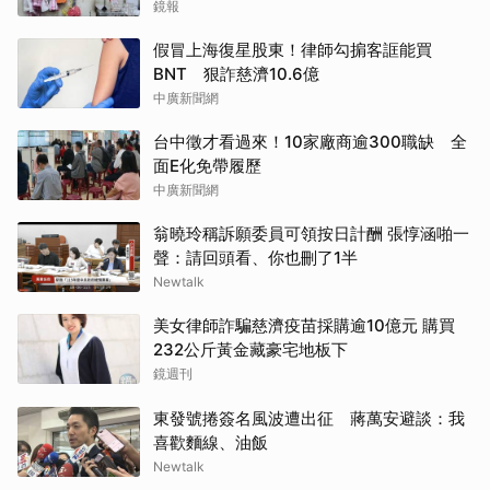
鏡報
假冒上海復星股東！律師勾掮客誆能買
BNT 狠詐慈濟10.6億
中廣新聞網
台中徵才看過來！10家廠商逾300職缺 全
面E化免帶履歷
中廣新聞網
翁曉玲稱訴願委員可領按日計酬 張惇涵啪一
聲：請回頭看、你也刪了1半
Newtalk
美女律師詐騙慈濟疫苗採購逾10億元 購買
232公斤黃金藏豪宅地板下
鏡週刊
東發號捲簽名風波遭出征 蔣萬安避談：我
喜歡麵線、油飯
Newtalk