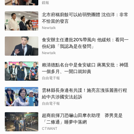
鏡報
北市府稱廚餘可以給弱勢團體 沈伯洋：非常
不恰當的發言
Newtalk
食安辦主任遭批20%帶風向 他緩頰：看同一
份紀錄「我認為是在發問」
Newtalk
賴清德點名台中是食安破口 蔣萬安批：神隱
一個多月、一開口就卸責
自由電子報
雲林縣長身邊有共諜！施亮言洩張麗善行程
給中共涉國安法起訴
自由電子報
超商前揮刀恐嚇山田摩衣助理 莽男竟是
「二條通」睡夢中落網
CTWANT