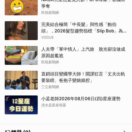
爭奪
民視新聞網
完美結合極簡「中長髮」與性感「鮑伯
頭」，2026髮型趨勢指標「Slip Bob」為何
自帶90年代超模氣場？
VOGUE
人夫帶「軍中情人」上汽旅 脫光卻沒做成
原因超尷尬
民視新聞網
直銷頭目變國學大師！開課狂言「丈夫出軌
要裝瞎、爸抱子變娘娘腔」
三立新聞網
小孟老師2026年08月06日(四)星座運勢
清水孟星座塔羅