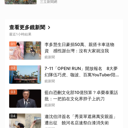
三立新聞網
查看更多鏡新聞
最近1小時結果
01
李多慧生日豪捐50萬、親搭卡車送物
資 感性謝台灣：沒有大家就沒我
鏡新聞
02
7-11「OPEN! RUN」開放報名 8大夢
幻隊伍巧虎、咖波、百萬YouTuber陪
跑
鏡新聞
03
藍白恐刪文化部10億預算？卓榮泰重話
批：一把掐在文化界脖子上的刀
鏡新聞
04
邀沈伯洋簽名「秀菜單遮蔣萬安親簽」
遭出征 饒河名店速祭白漆消失術