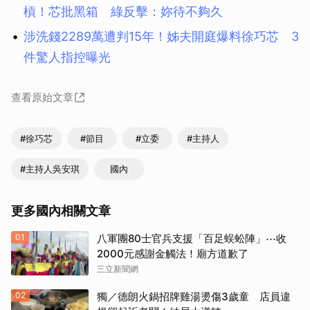
槓！芯批黑箱 綠反擊：妳待不夠久
涉洗錢2289萬遭判15年！姊夫開庭爆料徐巧芯 3
件驚人指控曝光
查看原始文章
#徐巧芯
#節目
#立委
#主持人
#主持人吳安琪
國內
更多國內相關文章
01
八軍團80士官兵支援「百足蜈蚣陣」⋯收
2000元感謝金觸法！廟方道歉了
三立新聞網
02
獨／德朗火鍋招牌雞湯燙傷3歲童 店員違