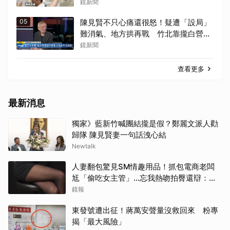
鏡新聞
05
陳見賢不只心痛還很怒！疑遭「設局」
難消氣、地方拱再戰 竹北靠攏白營留
懸念
鏡新聞
查看更多
最新消息
獨家》藍新竹喊團結攏是假？鄭麗文派人勸
歸隊 陳見賢妻一句話洩心結
Newtalk
人妻翻包驚見SM情趣用品！抓包電商老闆
尪「偷吃女主管」…忘我熱吻拍臀還辯：只
是朋友
鏡報
東發號遭出征！蔣萬安聲量沒救回來 粉專
揭「最大風險」