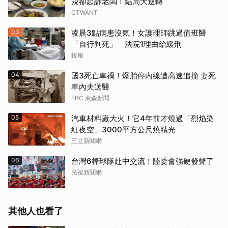
規卻起訴老闆！結局大逆轉
CTWANT
03
凌晨3點病患沒氣！女護理師跳過值班醫
「自行判死」 法院1理由給緩刑
鏡報
04
國3死亡車禍！爆胎停內線遭高速追撞 妻死
車內夫送醫
EBC 東森新聞
05
汽車材料廠大火！它4年前才燒過「烈焰染
紅夜空」3000平方公尺燒精光
三立新聞網
06
台灣6棒球隊赴中交流！陸委會強硬發聲了
民視新聞網
其他人也看了