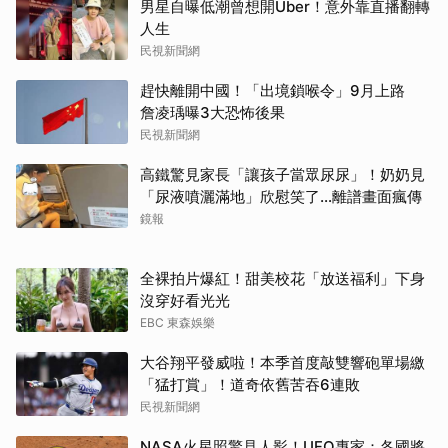
男星自曝低潮曾想開Uber！意外靠直播翻轉
人生
民視新聞網
趕快離開中國！「出境鎖喉令」9月上路
詹凌瑀曝3大恐怖後果
民視新聞網
高鐵驚見家長「讓孩子當眾尿尿」！奶奶見
「尿液噴灑滿地」欣慰笑了…離譜畫面瘋傳
鏡報
全裸拍片爆紅！甜美校花「放送福利」下身
沒穿好看光光
EBC 東森娛樂
大谷翔平發威啦！本季首度敲雙響砲單場繳
「猛打賞」！道奇依舊苦吞6連敗
民視新聞網
NASA火星照驚見人影！UFO專家：各國將