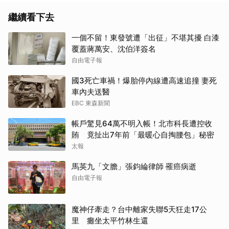
繼續看下去
一個不留！東發號遭「出征」不堪其擾 白漆
覆蓋蔣萬安、沈伯洋簽名
自由電子報
國3死亡車禍！爆胎停內線遭高速追撞 妻死
取消
車內夫送醫
EBC 東森新聞
帳戶驚見64萬不明入帳！北市科長遭控收
賄 竟扯出7年前「最暖心自掏腰包」秘密
太報
馬英九「文膽」張鈞綸律師 罹癌病逝
自由電子報
魔神仔牽走？台中離家失聯5天狂走17公
里 癱坐太平竹林生還