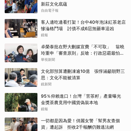
新莊文化底蘊
自由電子報
客人邊吃邊看打架！台中40年泡沫紅茶老店
慘淪格鬥場 討債不成6惡煞砸車逞凶
鏡報
卓榮泰批在野大刪媒宣費「不可取」 翁曉
玲重申「審查原則」反嗆：行政惡霸最怕沒
錢用
華視新聞
文化部預算遭刪凍逾10億 張惇涵籲朝野三
思：文化不能被清算
鏡新聞
95％仰賴進口！台灣「苦茶籽」產量曝光
金獎茶農竟用中國貨偽裝本地
鏡報
一切都是因為愛！俏麗女警「幫男友查個
資」遭起訴 拒收2千報酬仍難逃法網