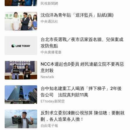
民視新聞網
沈伯洋為青年貼「巡洋監兵」貼紙(圖)
中央通訊社
台北市長選戰／夜市店家簽名牆、兒保案成
攻防焦點
中央廣播電臺
NCC本週起也0委員 經民連籲立院不要再惡
意封殺
Newtalk
台中知名建案工人喝酒「摔下梯子」2年後
告公司 法院真判賠11萬
ETtoday新聞雲
反對求立委別凍刪公視預算 陳信聰：要刪就
刪，各人造業各人擔！
自由電子報