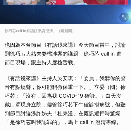
徐巧芯call in有話鏡來講澄清。（鏡新聞）
也因為本台節目《有話鏡來講》今天節目當中，討論
到徐巧芯大姑夫妻檔涉案的議題，徐巧芯 call in 進
節目現場，跟主持人唇槍舌戰。
《有話鏡來講》主持人吳安琪：「委員，我聽你的聲
音有點燒聲，你可能稍微保重一下。」立委（國）徐
巧芯：「沒有，因為我 COVID-19 確診。」白天沒
戴口罩現身立院，儘管徐巧芯下午確診掛病號，但聽
到節目討論涉詐姊夫「杜秉澄」在庭訊還押時驚爆
「是徐巧芯叫我認罪的」，馬上 call in 澄清專線。