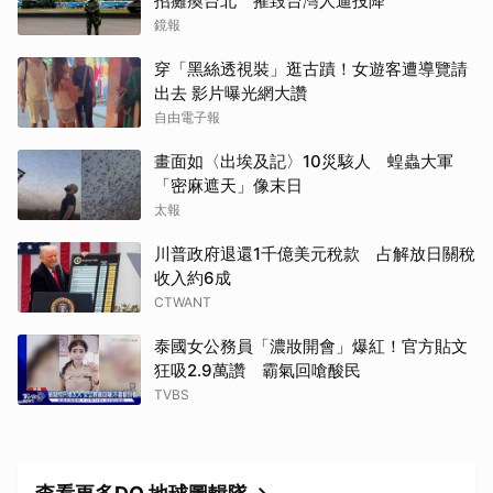
招癱瘓台北 摧毀台灣人逼投降
鏡報
穿「黑絲透視裝」逛古蹟！女遊客遭導覽請
出去 影片曝光網大讚
自由電子報
畫面如〈出埃及記〉10災駭人 蝗蟲大軍
「密麻遮天」像末日
太報
川普政府退還1千億美元稅款 占解放日關稅
收入約6成
CTWANT
泰國女公務員「濃妝開會」爆紅！官方貼文
狂吸2.9萬讚 霸氣回嗆酸民
TVBS