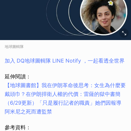
地球圖輯隊
加入 DQ地球圖輯隊 LINE Notify ，一起看透全世界
延伸閱讀：
【地球圖書館】我在伊朗革命後思考：女生為什麼要
戴頭巾？
在伊朗捍衛人權的代價：雷薩的獄中書簡
（6/29更新）「只是履行記者的職責」她們因報導
阿米尼之死而遭監禁
參考資料：