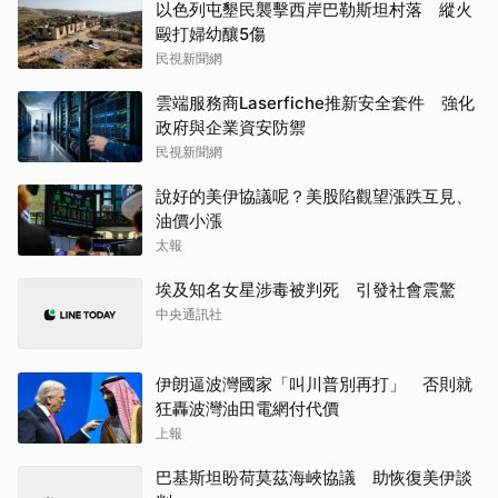
以色列屯墾民襲擊西岸巴勒斯坦村落 縱火
毆打婦幼釀5傷
民視新聞網
雲端服務商Laserfiche推新安全套件 強化
政府與企業資安防禦
民視新聞網
說好的美伊協議呢？美股陷觀望漲跌互見、
油價小漲
太報
埃及知名女星涉毒被判死 引發社會震驚
中央通訊社
伊朗逼波灣國家「叫川普別再打」 否則就
狂轟波灣油田電網付代價
上報
巴基斯坦盼荷莫茲海峽協議 助恢復美伊談