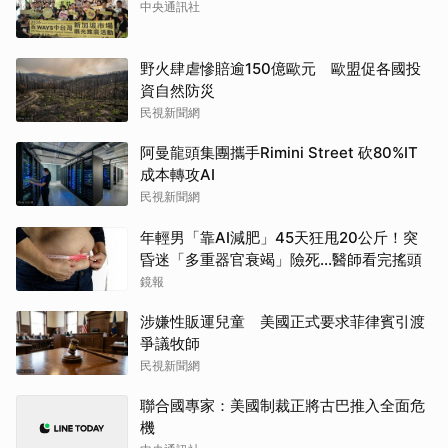
中央通訊社
野火肆虐慘賠逾150億歐元 歐盟促各國投
資自然防災
民視新聞網
阿曼龍頭集團攜手Rimini Street 砍80%IT
成本轉攻AI
民視新聞網
年輕男「靠AI減肥」45天狂甩20公斤！突
昏迷「多重器官衰竭」險死...醫師看完搖頭
鏡報
涉嫌性販運兒童 美國正式要求菲律賓引渡
爭議牧師
民視新聞網
聯合國專家：美國制裁正將古巴推入全面危
機