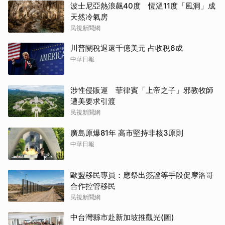
波士尼亞熱浪飆40度 恆溫11度「風洞」成
天然冷氣房
民視新聞網
川普關稅退還千億美元 占收稅6成
中華日報
涉性侵販運 菲律賓「上帝之子」邪教牧師
遭美要求引渡
民視新聞網
廣島原爆81年 高市堅持非核3原則
中華日報
歐盟移民專員：應祭出簽證等手段促摩洛哥
合作控管移民
民視新聞網
中台灣縣市赴新加坡推觀光(圖)