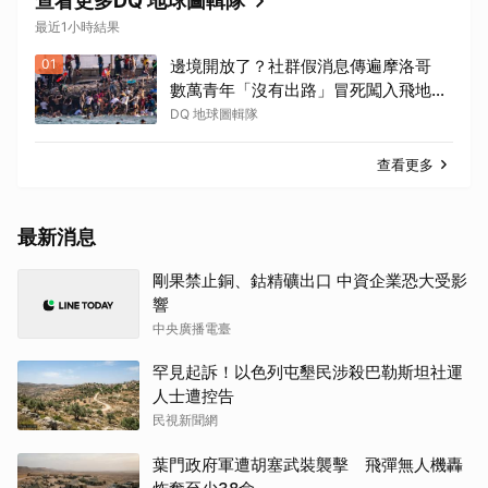
查看更多DQ 地球圖輯隊
最近1小時結果
01
邊境開放了？社群假消息傳遍摩洛哥
數萬青年「沒有出路」冒死闖入飛地休
達
DQ 地球圖輯隊
查看更多
最新消息
剛果禁止銅、鈷精礦出口 中資企業恐大受影
響
中央廣播電臺
罕見起訴！以色列屯墾民涉殺巴勒斯坦社運
人士遭控告
民視新聞網
葉門政府軍遭胡塞武裝襲擊 飛彈無人機轟