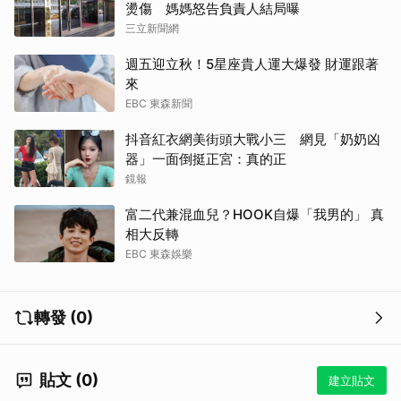
燙傷 媽媽怒告負責人結局曝
三立新聞網
週五迎立秋！5星座貴人運大爆發 財運跟著
來
EBC 東森新聞
抖音紅衣網美街頭大戰小三 網見「奶奶凶
器」一面倒挺正宮：真的正
鏡報
富二代兼混血兒？HOOK自爆「我男的」 真
相大反轉
EBC 東森娛樂
轉發 (0)
貼文 (0)
建立貼文