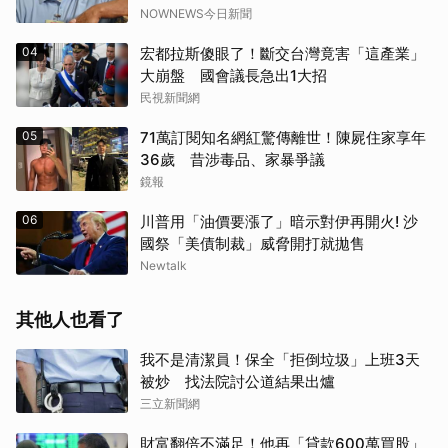
NOWNEWS今日新聞
04
宏都拉斯傻眼了！斷交台灣竟害「這產業」
大崩盤 國會議長急出1大招
民視新聞網
05
71萬訂閱知名網紅驚傳離世！陳屍住家享年
36歲 昔涉毒品、家暴爭議
鏡報
06
川普用「油價要漲了」暗示對伊再開火! 沙
國祭「美債制裁」威脅開打就拋售
Newtalk
其他人也看了
我不是清潔員！保全「拒倒垃圾」上班3天
被炒 找法院討公道結果出爐
三立新聞網
財富翻倍不滿足！他再「貸款600萬買股」