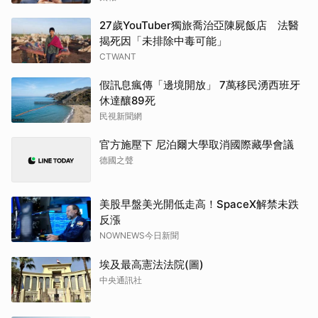
27歲YouTuber獨旅喬治亞陳屍飯店 法醫
揭死因「未排除中毒可能」
CTWANT
假訊息瘋傳「邊境開放」 7萬移民湧西班牙
休達釀89死
民視新聞網
官方施壓下 尼泊爾大學取消國際藏學會議
德國之聲
美股早盤美光開低走高！SpaceX解禁未跌
反漲
NOWNEWS今日新聞
埃及最高憲法法院(圖)
中央通訊社