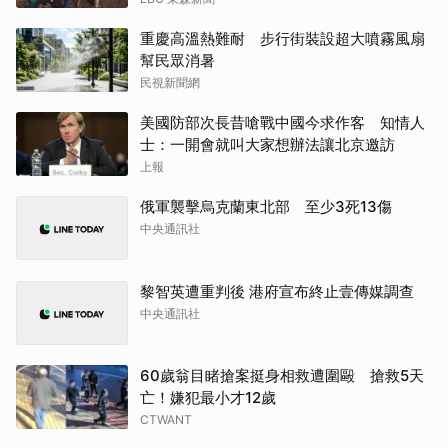
重慶高溫熱難耐 步行街裝設超大噴霧風扇
幫民眾消暑
民視新聞網
美國防部次長昔嗆戰中國今求作客 知情人
士：一開會就叫大家想辦法讓北京邀訪
上報
俄軍襲擊烏克蘭東北部 至少3死13傷
中央通訊社
黎智英遭重判後 港府宣布終止壹傳媒調查
中央通訊社
60歲翁目睹搶案挺身相救遭圍毆 搶救5天
亡！嫌犯最小才12歲
CTWANT