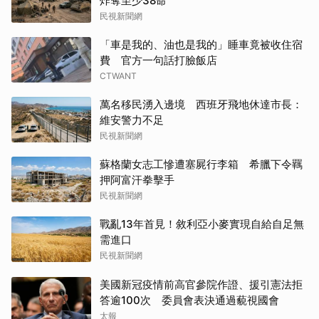
炸奪至少38命
民視新聞網
「車是我的、油也是我的」睡車竟被收住宿
費 官方一句話打臉飯店
CTWANT
萬名移民湧入邊境 西班牙飛地休達市長：
維安警力不足
民視新聞網
蘇格蘭女志工慘遭塞屍行李箱 希臘下令羈
押阿富汗拳擊手
民視新聞網
戰亂13年首見！敘利亞小麥實現自給自足無
需進口
民視新聞網
美國新冠疫情前高官參院作證、援引憲法拒
答逾100次 委員會表決通過藐視國會
太報