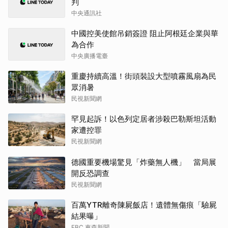
判
中央通訊社
中國控美使館吊銷簽證 阻止阿根廷企業與華
為合作
中央廣播電臺
重慶持續高溫！街頭裝設大型噴霧風扇為民
眾消暑
民視新聞網
罕見起訴！以色列定居者涉殺巴勒斯坦活動
家遭控罪
民視新聞網
德國重要機場驚見「炸藥無人機」 當局展
開反恐調查
民視新聞網
百萬YTR離奇陳屍飯店！遺體無傷痕「驗屍
結果曝」
EBC 東森新聞