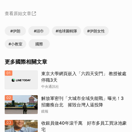
查看原始文章
#伊朗
#頭巾
#地球圖輯隊
#伊朗女性
#小教室
國際
更多國際相關文章
01
東京大學網頁嵌入「六四天安門」 教授被處
停職3天
中央通訊社
02
解放軍密刊「大城市全域失能戰」曝光！3
招癱瘓台北 摧毀台灣人逼投降
鏡報
03
收銀員做40年滾千萬 好市多員工買泳池豪
宅