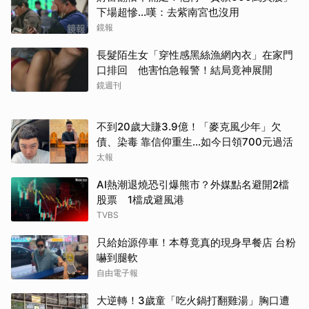
下場超慘...嘆：去紫南宮也沒用
鏡報
長髮陌生女「穿性感黑絲漁網內衣」在家門
口排回 他害怕急報警！結局竟神展開
鏡週刊
不到20歲大賺3.9億！「麥克風少年」欠
債、染毒 靠信仰重生...如今日領700元過活
太報
AI熱潮退燒恐引爆熊市？外媒點名避開2檔
股票 1檔成避風港
TVBS
只給始源停車！本尊竟真的現身早餐店 台粉
嚇到腿軟
自由電子報
大逆轉！3歲童「吃火鍋打翻雞湯」胸口遭