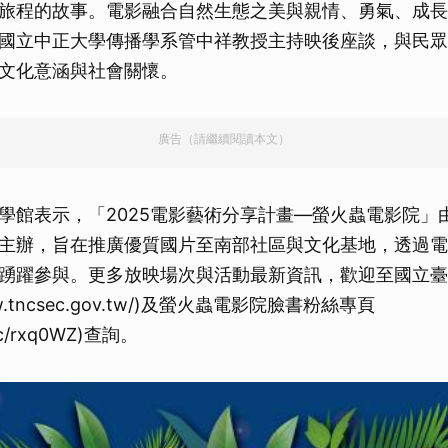
旅程的故事。電影融合自然生態之美與親情、勇氣、成長
國立中正大學傳播學系管中祥教授主持映後座談，與民眾
文化意涵與社會關懷。
廣告（請繼續閱讀本文）
學館表示，「2025電影藝術分享計畫—螢火蟲電影院」
主辦，旨在推廣優質國片至南部社區與文化基地，透過電
踴躍參與。更多放映場次與活動最新資訊，歡迎至國立臺
www.tncsec.gov.tw/)及螢火蟲電影院臉書粉絲專頁
l.cc/rxq0WZ)查詢。