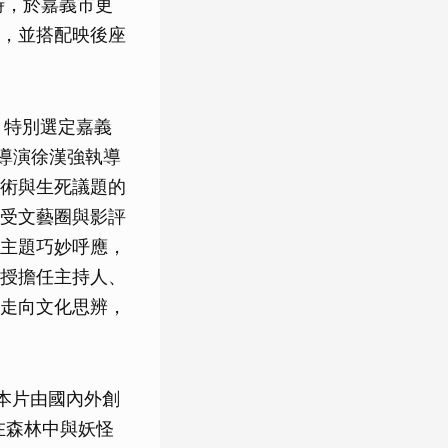
時，於嘉義市更
，並搭配映後座
，特別選定嘉義
導演徐漢強執導
術與生死議題的
受文藝圈與影評
主題巧妙呼應，
授擔任主持人、
走向文化思辨，
本片由國內外創
在森林中與妖怪