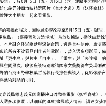
影院」，於8月15日（五）與16日（六）連續兩天晚間7
雄忠義元帥廟放映精選國片《鬼才之道》及《妖怪森林》
歡迎大小朋友一起來看電影。
辦的嘉義市場次，因颱風影響改期至8月15日（五）辦理
更生島」（嘉義舊監改造場域）為放映據點，播映由新銳
。本片融合怪誕幽默與深刻命題，透過鬼神信仰、表演藝
獻給所有不被看見創作者的電影」，曾入選多項影展，備
址「更生島」與片中「自由」、「重生」與「表達權」的
與空間層次。映後座談特別邀請國家文藝獎得主吳瑪悧教
野的台灣田野學校葉哲岳執行長擔任與談人，從影像語言
與藝術對話的可能。
）於嘉義民雄忠義元帥廟播映口碑動畫電影《妖怪森林》。
入選多項影展，以細膩的3D動畫與感人情節，講述女孩