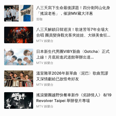
八三夭寫下生命最後課題！四分衛阿山化身
「搖滾老爸」，催淚MV藏大洋蔥
造咖
八三夭解鎖日韓巡演！歌迷苦等7年全場大
合唱 團員變身觀光客夾娃娃、大啖美食狂踩
點
MTV 娛樂台
日本新生代男團VIBY新曲〈Gotcha〉正式
上線！月底前進武道館舉辦出道
SHOWCASE
MTV 娛樂台
溫室雜草2026年新單曲〈泥巴〉歌曲荒謬
又深情獻給已故怪奇好友
MTV 娛樂台
搖滾樂團越野快餐車新作《劣跡情人》 8/19
Revolver Taipei 舉辦發片專場
MTV 娛樂台