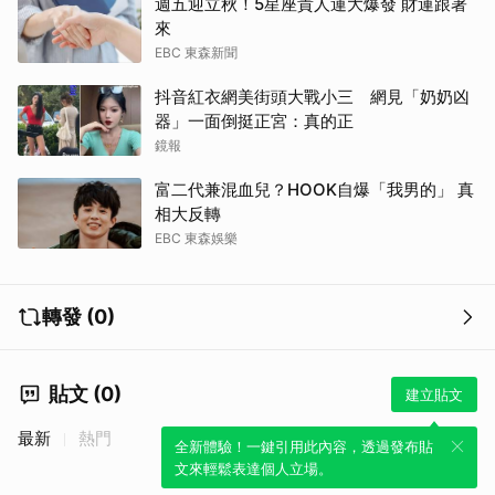
週五迎立秋！5星座貴人運大爆發 財運跟著
來
EBC 東森新聞
抖音紅衣網美街頭大戰小三 網見「奶奶凶
器」一面倒挺正宮：真的正
鏡報
富二代兼混血兒？HOOK自爆「我男的」 真
相大反轉
EBC 東森娛樂
轉發 (0)
貼文 (0)
建立貼文
最新
熱門
全新體驗！一鍵引用此內容，透過發布貼
文來輕鬆表達個人立場。