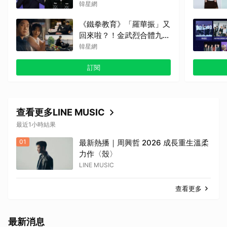
露：因他的捐款，兒童患者
韓星網
順利完成治療
《鐵拳教育》「羅華振」又
回來啦？！金武烈合體九雲
高中混混拍廣告，兩人嚇壞
韓星網
反應笑翻劇迷：根本番外
訂閱
篇！
查看更多LINE MUSIC
最近1小時結果
01
最新熱播｜周興哲 2026 成長重生溫柔
力作〈殼〉
LINE MUSIC
查看更多
最新消息