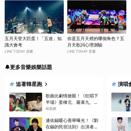
五月天登大巨蛋！「五迷」知
你是五月天裡的哪個角色？五
識大會考
月天歌詞心理測驗
LINE TODAY 音樂
LINE TODAY 音樂
🔔更多音樂娛樂話題
追著韓星跑
演唱
歌曲比劇情搶眼！《狂唱下
半場》姜棟元、嚴泰九、朴
智賢組混聲團體，劇中曲
韓星網
《Love Is》超洗腦
邊佑錫暖心善舉曝光！《劉
在錫的民宿法則》出演者透