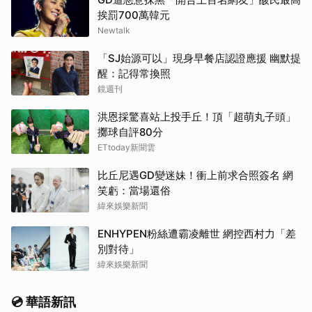
挨罰700萬韓元
Newtalk
「SJ始源可以」現身早餐店認證應援 幽默提
醒：記得常換照
鏡週刊
洪恩採驚喜站上投手丘！頂「超萌丸子頭」
擲球自評80分
ETtoday新聞雲
比丘尼遇GD變迷妹！衝上前求合照簽名 網
笑虧：當場還俗
緯來娛樂新聞
ENHYPEN粉絲遭霸凌離世 網控西村力「差
別對待」
緯來娛樂新聞
💿 華語新訊