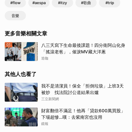
#flow
#aespa
#itzy
#歌曲
#trip
音樂
更多音樂相關文章
01
八三夭寫下生命最後課題！四分衛阿山化身
「搖滾老爸」，催淚MV藏大洋蔥
造咖
其他人也看了
我不是清潔員！保全「拒倒垃圾」上班3天
被炒 找法院討公道結果出爐
三立新聞網
財富翻倍不滿足！他再「貸款600萬買股」
下場超慘...嘆：去紫南宮也沒用
鏡報