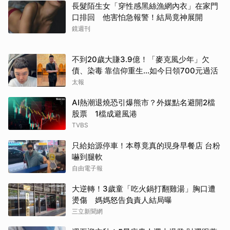
長髮陌生女「穿性感黑絲漁網內衣」在家門
口排回 他害怕急報警！結局竟神展開
鏡週刊
不到20歲大賺3.9億！「麥克風少年」欠
債、染毒 靠信仰重生...如今日領700元過活
太報
AI熱潮退燒恐引爆熊市？外媒點名避開2檔
股票 1檔成避風港
TVBS
只給始源停車！本尊竟真的現身早餐店 台粉
嚇到腿軟
自由電子報
大逆轉！3歲童「吃火鍋打翻雞湯」胸口遭
燙傷 媽媽怒告負責人結局曝
三立新聞網