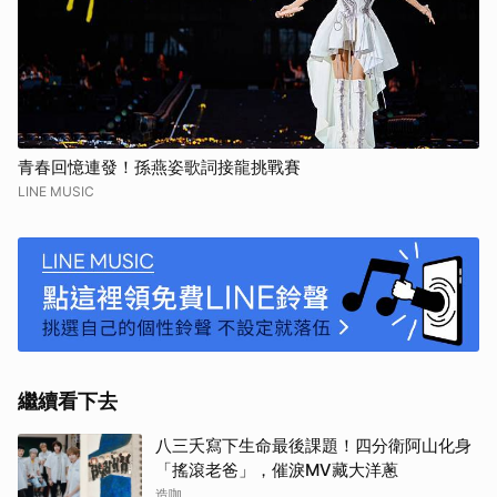
青春回憶連發！孫燕姿歌詞接龍挑戰賽
LINE MUSIC
繼續看下去
八三夭寫下生命最後課題！四分衛阿山化身
「搖滾老爸」，催淚MV藏大洋蔥
造咖