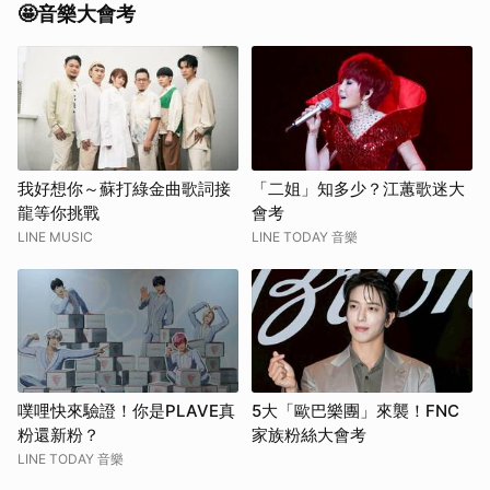
🤩音樂大會考
我好想你～蘇打綠金曲歌詞接
「二姐」知多少？江蕙歌迷大
龍等你挑戰
會考
LINE MUSIC
LINE TODAY 音樂
噗哩快來驗證！你是PLAVE真
5大「歐巴樂團」來襲！FNC
粉還新粉？
家族粉絲大會考
LINE TODAY 音樂