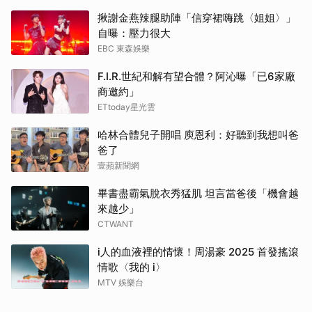
揪謝金燕辣腿助陣「信穿裙嗨跳〈姐姐〉」
自曝：壓力很大
EBC 東森娛樂
F.I.R.世紀和解有望合體？阿沁曝「已6家廠
商邀約」
ETtoday星光雲
哈林合體兒子開唱 庾恩利：好聽到我想叫爸
爸了
壹蘋新聞網
畢書盡霸氣脫衣秀猛肌 坦言當爸後「機會越
來越少」
CTWANT
i人的血液裡的情懷！周湯豪 2025 首發搖滾
情歌〈我的 i〉
MTV 娛樂台