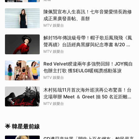
陳佩賢宣布人生喜訊！七年音樂愛情長跑修
成正果廣發喜帖、喜餅
MTV 娛樂台
解封15年傳說級母帶！帽子歌后鳳飛飛《鳳
聲再續》台語經典黑膠與紀念專書 8/20 珍
藏預購
MTV 娛樂台
Red Velvet睽違兩年多強勢回歸！JOY獨自
包辦主打歌 獲SEULGI暖稱讚感動落淚
MTV 娛樂台
木村拓哉11月首次海外巡演再公布驚喜！台
北場舉辦 Meet ＆ Greet 抽 50 名近距離互
動
MTV 娛樂台
🌟 韓星最前線
GD遭惡意抹黑「開告上百名網友」酸民最高