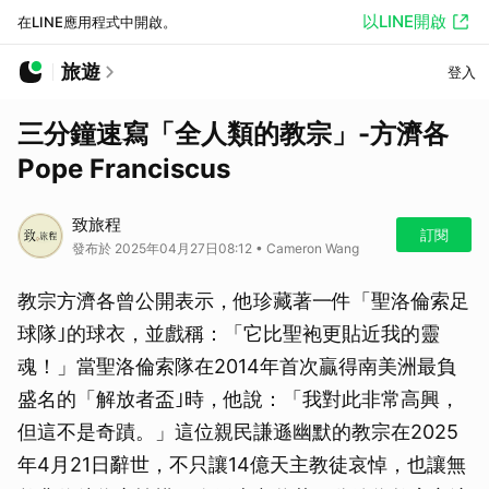
以LINE開啟
在LINE應用程式中開啟。
旅遊
登入
三分鐘速寫「全人類的教宗」-方濟各
Pope Franciscus
致旅程
訂閱
發布於 2025年04月27日08:12 • Cameron Wang
教宗方濟各曾公開表示，他珍藏著一件「聖洛倫索足
球隊｣的球衣，並戲稱：「它比聖袍更貼近我的靈
魂！」當聖洛倫索隊在2014年首次贏得南美洲最負
盛名的「解放者盃｣時，他說：「我對此非常高興，
但這不是奇蹟。」這位親民謙遜幽默的教宗在2025
年4月21日辭世，不只讓14億天主教徒哀悼，也讓無