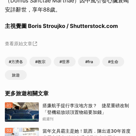
（Domus Sanctae Marthae）因中風引發心臟衰竭
安詳辭世，享年88歲。
主視覺圖 Boris Stroujko / Shutterstock.com
查看原始文章
#方濟各
#教宗
#世界
#fra
#生命
旅遊
更多旅遊相關文章
01
搭廉航手提行李沒地方放？ 捷星重磅改制
「登機箱放頭頂置物箱要加錢」
鏡週刊
02
當年文具霸主是她！凱西．陳出道30年首度