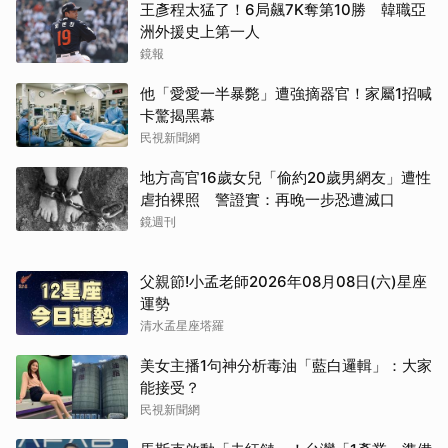
王彥程太猛了！6局飆7K奪第10勝 韓職亞
洲外援史上第一人
鏡報
他「愛愛一半暴斃」遭強摘器官！家屬1招喊
卡驚揭黑幕
民視新聞網
地方高官16歲女兒「偷約20歲男網友」遭性
虐拍裸照 警證實：再晚一步恐遭滅口
鏡週刊
父親節!小孟老師2026年08月08日(六)星座
運勢
清水孟星座塔羅
美女主播1句神分析毒油「藍白邏輯」：大家
能接受？
民視新聞網