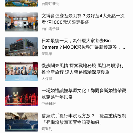
新風潮
台灣好新聞
文博會怎麼逛最划算？最好逛4大亮點一次
看 滿1000元送限定提袋
自由電子報
日本最後一天，為什麼大家都去Bic
Camera？MOOK幫你整理最新優惠券，行
前趕快存手機，結帳直接用，最高省10%
景點家
慢步閩東風情 探索戰地秘境 馬祖島嶼淨行
推全新旅程 達人帶路體驗深度慢旅
大媒體
一場婚禮讀懂草原文化！鄂爾多斯婚禮帶觀
眾穿越千年民俗
中華日報
搭廉航手提行李沒地方放？ 捷星重磅改制
「登機箱放頭頂置物箱要加錢」
鏡週刊