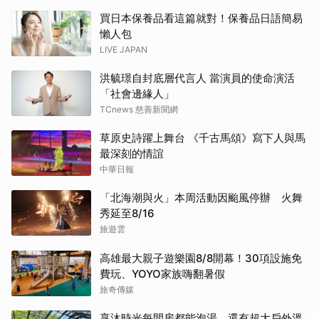
買日本保養品看這篇就對！保養品日語簡易
懶人包
LIVE JAPAN
洪毓璟自封底層代言人 當演員的使命演活
「社會邊緣人」
TCnews 慈善新聞網
草原史詩躍上舞台 《千古馬頌》寫下人與馬
最深刻的情誼
中華日報
「北海潮與火」本周活動因颱風停辦 火舞
秀延至8/16
旅遊雲
高雄最大親子遊樂園8/8開幕！30項設施免
費玩、YOYO家族嗨翻暑假
旅奇傳媒
享沐時光每間房都能泡湯，還有超大戶外溫