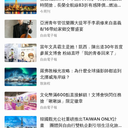
時開搶，長榮全航線83折有感降價…燃油稅
8/9調漲早買早省
今周刊
亞洲青年管弦樂團大提琴手李易修來自嘉義
8/16帶給家鄉交響盛宴
自由電子報
當年文具霸主是她！凱西．陳出道30年首度
參展文博會 粉絲直呼「我的青春回來了」
自由電子報
羅弗敦極光攻略：為什麼全球攝影師都追到
北挪威海岸線？
致旅程
文化幣滿600點直接解鎖！文博會快閃任務
搶「啾啾妹」限定徽章
自由電子報
韓國觀光公社重磅推出TAIWAN ONLY計
畫 團體與自由行雙軌企劃引領生活化旅遊