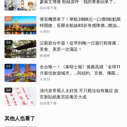
參展文博會 粉絲直呼「我的青春回來了」
自由電子報
03
便宜機票來了！華航3888元一口價5航點限
時開搶，長榮全航線83折有感降價…燃油稅
8/9調漲早買早省
今周刊
04
父親節台中遊！從早到晚一日遊行程推薦，
美食、美景一次滿足！
旅遊經
05
全台唯一！《泰晤士報》推薦高雄「全球11
月最佳旅遊城市」…與紐約、京都、佛羅倫
斯共同入榜，理由曝光
今周刊
06
清代皇帝罵人太好笑 不只觀汝似有瘋症 故
宮新貼紙集宮廷毒舌大成
自由電子報
其他人也看了