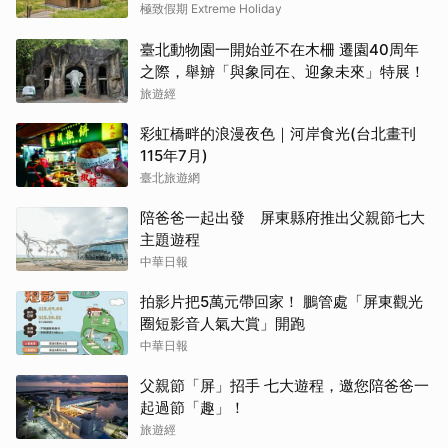
「AZUMA FARM KOIWAI」體驗最高級的
極致假期 Extreme Holiday
奢華
臺北動物園一開始並不在木柵 遷園40周年
之際，舉辧「與象同在、迎象未來」特展！
旅遊經
彩虹橋畔的浪漫夜色｜河岸食光(台北畫刊
115年7月)
臺北旅遊網
陪爸爸一起出發 屏東縣府推出父親節七大
主題遊程
中華日報
拍影片把5萬元帶回家！ 鵬管處「屏東觀光
圈短影音人氣大賞」開跑
中華日報
父親節「屏」招手 七大遊程，邀您陪爸爸一
起過節「趣」！
旅遊經