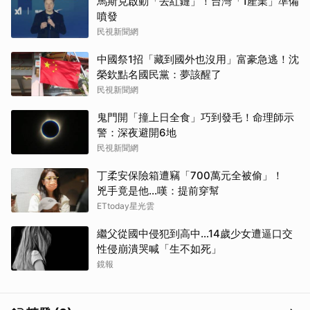
馬斯克啟動「去紅鏈」！台灣「1產業」準備
噴發
民視新聞網
中國祭1招「藏到國外也沒用」富豪急逃！沈
榮欽點名國民黨：夢該醒了
民視新聞網
鬼門開「撞上日全食」巧到發毛！命理師示
警：深夜避開6地
民視新聞網
丁柔安保險箱遭竊「700萬元全被偷」！
兇手竟是他...嘆：提前穿幫
ETtoday星光雲
繼父從國中侵犯到高中…14歲少女遭逼口交
性侵崩潰哭喊「生不如死」
鏡報