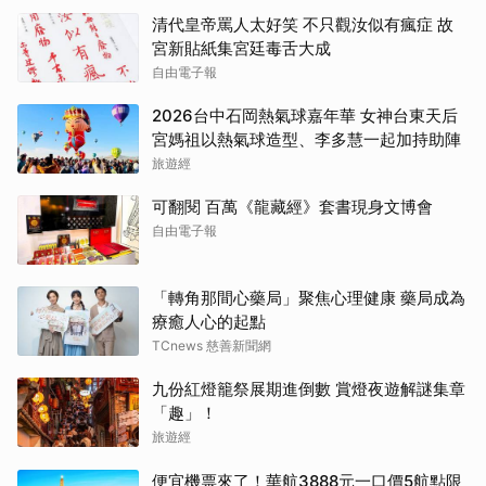
清代皇帝罵人太好笑 不只觀汝似有瘋症 故
宮新貼紙集宮廷毒舌大成
自由電子報
2026台中石岡熱氣球嘉年華 女神台東天后
宮媽祖以熱氣球造型、李多慧一起加持助陣
旅遊經
可翻閱 百萬《龍藏經》套書現身文博會
自由電子報
「轉角那間心藥局」聚焦心理健康 藥局成為
療癒人心的起點
TCnews 慈善新聞網
九份紅燈籠祭展期進倒數 賞燈夜遊解謎集章
「趣」！
旅遊經
便宜機票來了！華航3888元一口價5航點限