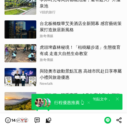
泉池
V妞的旅行
台北板橋馥華艾美酒店全新開幕 感官藝術策
展打造旅居新風格
旅奇傳媒
虎頭埤森林秘境！「枯樹籬步道」生態復育
有成 走進大自然生命教室
旅奇傳媒
與陸奧市啟動景點互惠 高雄市民赴日享專屬
小禮與旅遊優惠
Newtalk
一趟旅程、雙重享受！9月住宿合歡山 順遊
全新體驗！一鍵引用此內容，透過發布貼
可以轉發或引用此內容至自己的貼文中，
奧萬大10元優惠入園
行程優惠推薦 👆
文來輕鬆表達個人立場。
來發表您的評論或觀點。
旅奇傳媒
憂鬱症不是抗壓性低 許乃涵放下完美自尊才
14
能看見愛