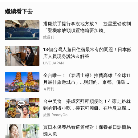
繼續看下去
搭廉航手提行李沒地方放？ 捷星重磅改制
「登機箱放頭頂置物箱要加錢」
鏡週刊
13個台灣人遊日住宿最常有的問題！日本飯
店人員現身說法＆解答
LIVE JAPAN
全台唯一！《泰晤士報》推薦高雄「全球11
月最佳旅遊城市」…與紐約、京都、佛羅倫
斯共同入榜，理由曝光
今周刊
台中美食｜樂成宮拜拜順便吃！4 家走路就
到的銅板小吃，捧花可麗餅、在地臭豆腐、
烤甜甜圈一次收
旅圖 ReadyGo
買日本保養品看這篇就對！保養品日語簡易
懶人包