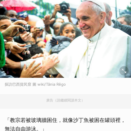
探訪巴西貧民窟 圖 wiki/Tânia Rêgo
廣告（請繼續閱讀本文）
「教宗若被玻璃牆困住，就像沙丁魚被困在罐頭裡，
無法自由游泳。」