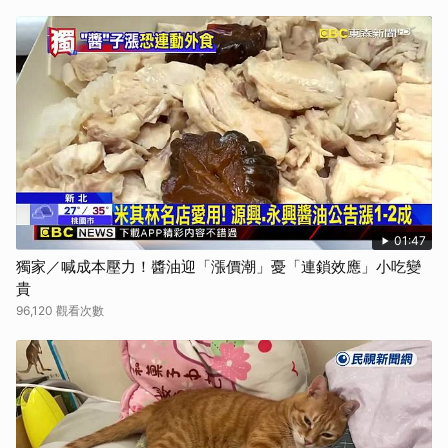
01:47
獨家／喊成本壓力！醬油迎「漲價潮」憂「連鎖效應」小吃變
貴
96,120 觀看次數