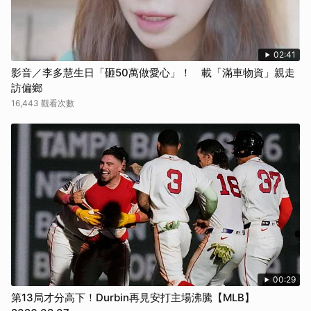
02:41
影音／李多慧生日「砸50萬做愛心」！ 載「滿車物資」親走
訪偏鄉
16,443 觀看次數
00:29
第13局才分高下！Durbin再見安打主場沸騰【MLB】