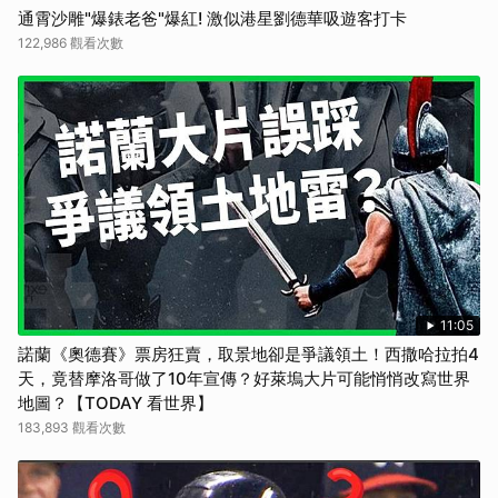
通霄沙雕"爆錶老爸"爆紅! 激似港星劉德華吸遊客打卡
122,986 觀看次數
11:05
諾蘭《奧德賽》票房狂賣，取景地卻是爭議領土！西撒哈拉拍4
天，竟替摩洛哥做了10年宣傳？好萊塢大片可能悄悄改寫世界
地圖？【TODAY 看世界】
183,893 觀看次數