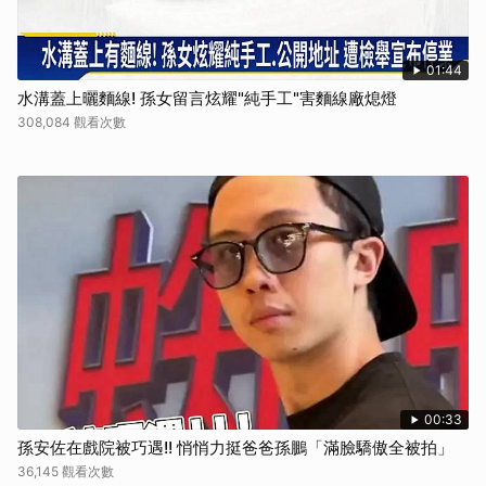
01:44
水溝蓋上曬麵線! 孫女留言炫耀"純手工"害麵線廠熄燈
308,084 觀看次數
00:33
孫安佐在戲院被巧遇!! 悄悄力挺爸爸孫鵬「滿臉驕傲全被拍」
36,145 觀看次數