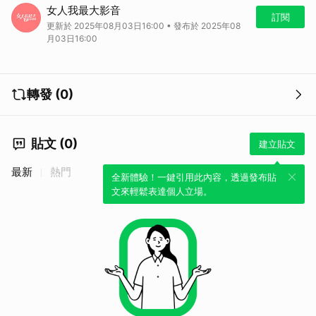
當前時尚界掀起新潮流，女明星們的穿搭風格多變！Kevin老師與嘉賓們
女人我最大影音
分享了許多別出心裁的搭配靈感，其中，Gucci憑藉其1921年創立以來的
訂閱
更新於 2025年08月03日16:00 • 發布於 2025年08
義大利創意和精湛工藝，持續引領潮流。黃小柔以經典老花款展現中性風
月03日16:00
格的魅力，王思平則在飾品中融入細膩巧思，引人注目。此外，Kevin老
師還揭示了勝利幸運包的由來，這些元素共同成就了獨特的時尚表達。
轉發 (0)
貼文 (0)
建立貼文
最新
熱門
全新體驗！一鍵引用此內容，透過發布貼
文來輕鬆表達個人立場。