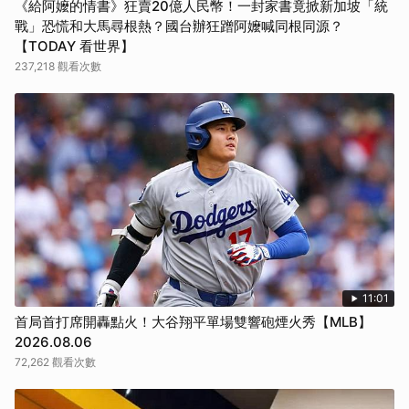
《給阿嬤的情書》狂賣20億人民幣！一封家書竟掀新加坡「統
戰」恐慌和大馬尋根熱？國台辦狂蹭阿嬤喊同根同源？
【TODAY 看世界】
237,218 觀看次數
11:01
首局首打席開轟點火！大谷翔平單場雙響砲煙火秀【MLB】
2026.08.06
72,262 觀看次數