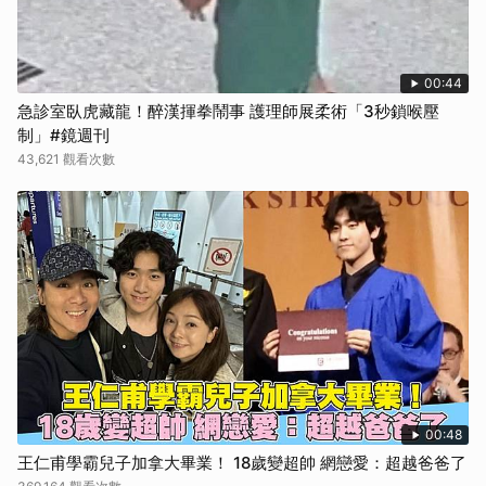
00:44
急診室臥虎藏龍！醉漢揮拳鬧事 護理師展柔術「3秒鎖喉壓
制」#鏡週刊
43,621 觀看次數
00:48
王仁甫學霸兒子加拿大畢業！ 18歲變超帥 網戀愛：超越爸爸了