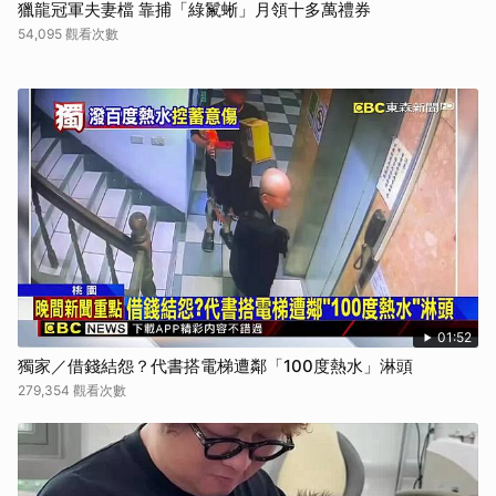
獵龍冠軍夫妻檔 靠捕「綠鬣蜥」月領十多萬禮券
54,095 觀看次數
01:52
獨家／借錢結怨？代書搭電梯遭鄰「100度熱水」淋頭
279,354 觀看次數