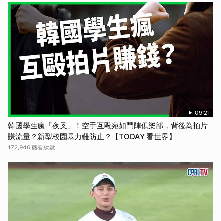
09:21
韓國學生瘋「夜叉」！空手互毆宛如鬥陣俱樂部，背後為拍片
賺流量？新型校園暴力難防止？【TODAY 看世界】
172,946 觀看次數