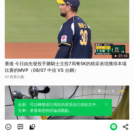
01:16
賽後 今日由先發投手勝騎士主投7局奪5K的精采表現獲得本場
比賽的MVP（08/07 中信 VS 台鋼）
62 觀看次數
全新體驗！一鍵引用此內容，透過發布貼
可以轉發或引用此內容至自己的貼文中，
文來輕鬆表達個人立場。
來發表您的評論或觀點。