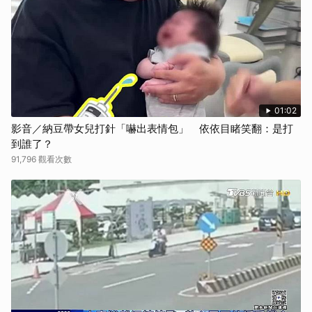
01:02
影音／納豆帶女兒打針「嚇出表情包」 依依目睹笑翻：是打
到誰了？
91,796 觀看次數