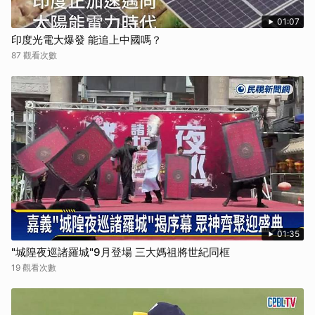
01:07
印度光電大爆發 能追上中國嗎？
87 觀看次數
01:35
"城隍夜巡諸羅城"9月登場 三大媽祖將世紀同框
19 觀看次數