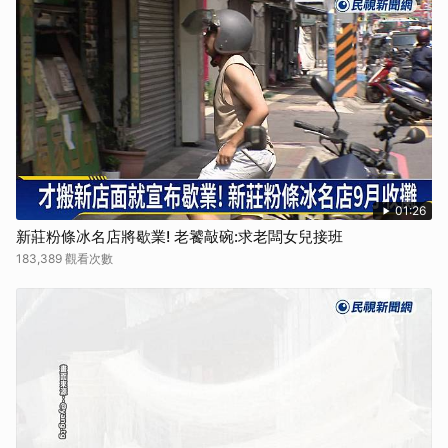
01:26
新莊粉條冰名店將歇業! 老饕敲碗:求老闆女兒接班
183,389 觀看次數