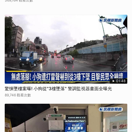
369,164 觀看次數
01:48
驚悚墜樓案曝! 小狗從"3樓墜落" 警調監視器畫面全曝光
89,746 觀看次數