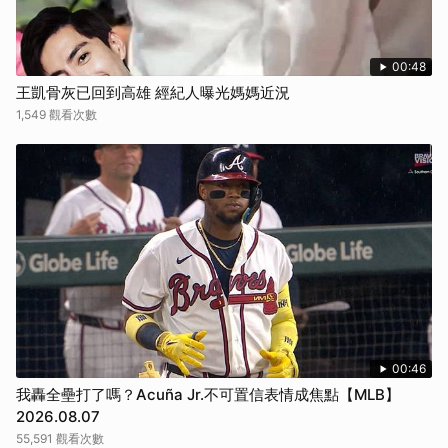
00:48
王凱骨灰已回到高雄 經紀人曝光媽媽近況
1,549 觀看次數
00:46
我轟全壘打了嗎？Acuña Jr.不可置信表情成焦點【MLB】
2026.08.07
55,591 觀看次數