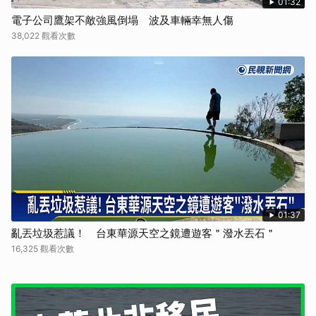
01:32
電子公司鷹架不敵強風倒塌 波及車輛幸無人傷
38,022 觀看次數
01:37
亂丟垃圾惹議！ 台東華源天空之鏡遭遊客＂潑水丟石＂
16,325 觀看次數