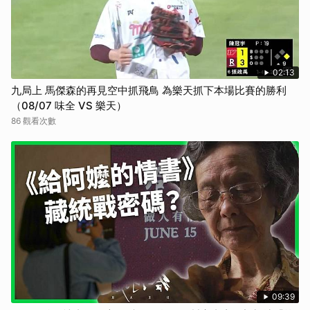
02:13
九局上 馬傑森的再見空中抓飛鳥 為樂天抓下本場比賽的勝利
（08/07 味全 VS 樂天）
86 觀看次數
09:39