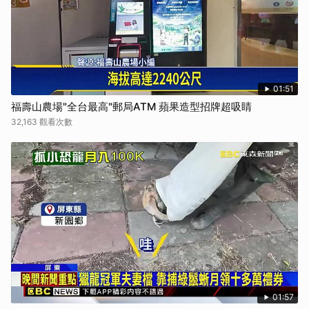
01:51
福壽山農場"全台最高"郵局ATM 蘋果造型招牌超吸睛
32,163 觀看次數
01:57