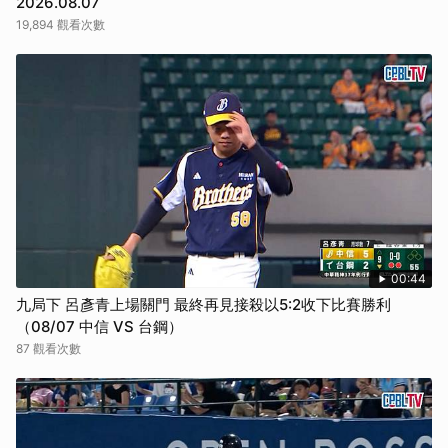
2026.08.07
19,894 觀看次數
00:44
九局下 呂彥青上場關門 最終再見接殺以5:2收下比賽勝利
（08/07 中信 VS 台鋼）
87 觀看次數