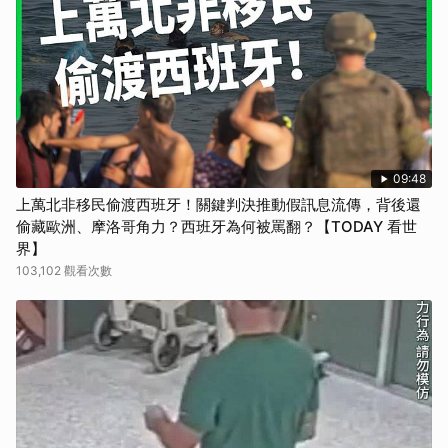
09:48
上萬北非移民偷渡西班牙！關鍵判決推動假訊息流傳，背後還
偷藏歐洲、摩洛哥角力？西班牙為何被罵翻？【TODAY 看世
界】
103,102 觀看次數