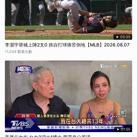
05:35
李灝宇替補上陣2支0 挨自打球痛苦倒地【MLB】2026.08.07
11,044 觀看次數
01:55