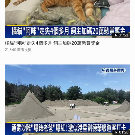
01:53
橘貓"阿咪"走失4個多月 飼主加碼20萬懸賞獎金
21,349 觀看次數
01:26