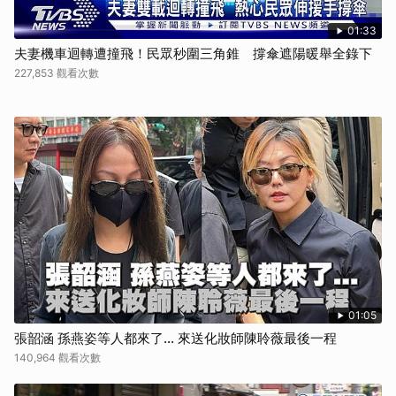
01:33
夫妻機車迴轉遭撞飛！民眾秒圍三角錐 撐傘遮陽暖舉全錄下
227,853 觀看次數
01:05
張韶涵 孫燕姿等人都來了... 來送化妝師陳聆薇最後一程
140,964 觀看次數