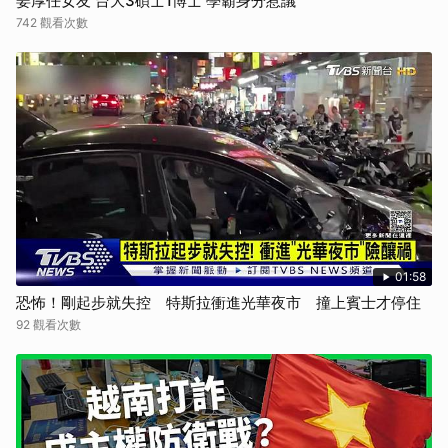
姜厚任女友 台大3碩士1博士 學霸身分惹議
742 觀看次數
01:58
恐怖！剛起步就失控 特斯拉衝進光華夜市 撞上賓士才停住
92 觀看次數