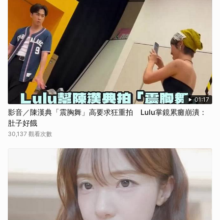
01:17
影音／陳漢典「震胸舞」高要求狂重拍 Lulu掌鏡累癱崩潰：
肚子好餓
30,137 觀看次數