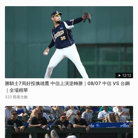
12:12
勝騎士7局好投擒雄鷹 中信上演逆轉勝｜08/07 中信 VS 台鋼
｜全場精華
323 觀看次數