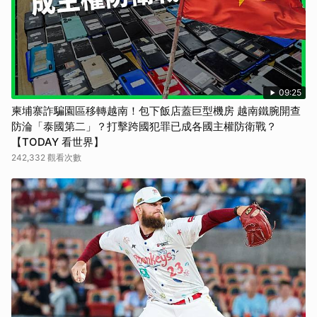
09:25
柬埔寨詐騙園區移轉越南！包下飯店蓋巨型機房 越南鐵腕開查
防淪「泰國第二」？打擊跨國犯罪已成各國主權防衛戰？
【TODAY 看世界】
242,332 觀看次數