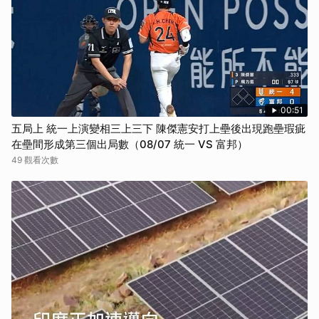
00:51
五局上 統一上演變相三上三下 陳傑憲安打上壘後出現跑壘瑕疵
在壘間形成第三個出局數（08/07 統一 VS 富邦）
49 觀看次數