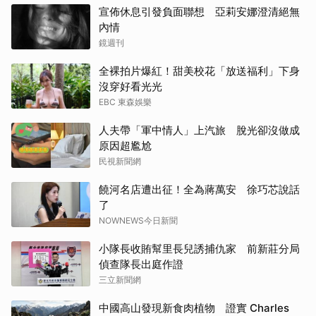
宣佈休息引發負面聯想 亞莉安娜澄清絕無
內情
鏡週刊
全裸拍片爆紅！甜美校花「放送福利」下身
沒穿好看光光
EBC 東森娛樂
人夫帶「軍中情人」上汽旅 脫光卻沒做成
原因超尷尬
民視新聞網
饒河名店遭出征！全為蔣萬安 徐巧芯說話
了
NOWNEWS今日新聞
小隊長收賄幫里長兒誘捕仇家 前新莊分局
偵查隊長出庭作證
三立新聞網
中國高山發現新食肉植物 證實 Charles