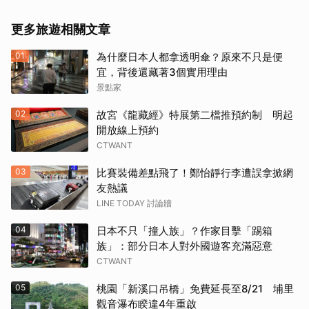
更多旅遊相關文章
01
為什麼日本人都拿透明傘？原來不只是便
宜，背後還藏著3個實用理由
景點家
02
故宮《龍藏經》特展第二檔推預約制 明起
開放線上預約
CTWANT
03
比賽裝備差點飛了！鄭怡靜行李遭誤拿掀網
友熱議
LINE TODAY 討論牆
04
日本不只「撞人族」？作家目擊「踢箱
族」：部分日本人對外國遊客充滿惡意
CTWANT
05
桃園「新溪口吊橋」免費延長至8/21 埔里
觀音瀑布睽違4年重啟