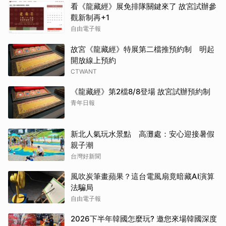
看《龍藏經》展免排隊關鍵來了 故宮試辦參
觀新制再+1
自由電子報
故宮《龍藏經》特展第二檔推預約制 明起
開放線上預約
CTWANT
《龍藏經》第2檔8/8登場 故宮試辦預約制
青年日報
新北人氣玩水景點 高灘處：安心迎接暑假
親子潮
台灣好新聞
風吹炭筆畫蘋果？這台電風扇竟暗藏AI演算
法騙局
自由電子報
2026下半年韓國怎麼玩? 邀您來場韓國深度