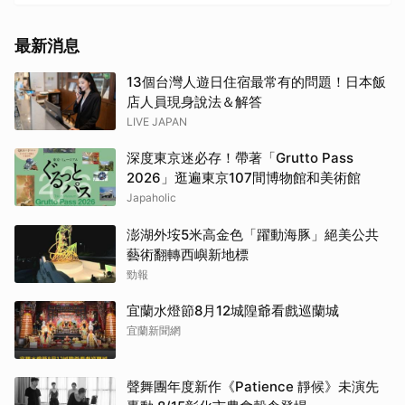
最新消息
13個台灣人遊日住宿最常有的問題！日本飯
店人員現身說法＆解答
LIVE JAPAN
深度東京迷必存！帶著「Grutto Pass
2026」逛遍東京107間博物館和美術館
Japaholic
澎湖外垵5米高金色「躍動海豚」絕美公共
藝術翻轉西嶼新地標
勁報
宜蘭水燈節8月12城隍爺看戲巡蘭城
宜蘭新聞網
聲舞團年度新作《Patience 靜候》未演先