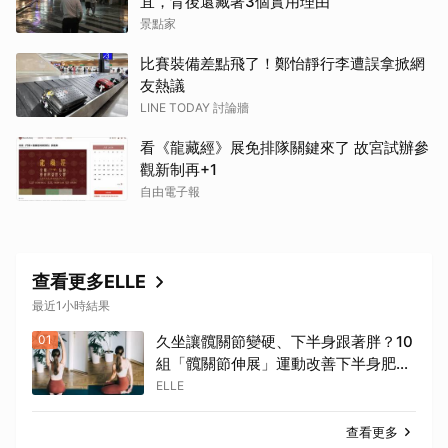
宜，背後還藏著3個實用理由
景點家
比賽裝備差點飛了！鄭怡靜行李遭誤拿掀網
友熱議
LINE TODAY 討論牆
看《龍藏經》展免排隊關鍵來了 故宮試辦參
觀新制再+1
自由電子報
查看更多ELLE
最近1小時結果
01
久坐讓髖關節變硬、下半身跟著胖？10
組「髖關節伸展」運動改善下半身肥胖
與骨盆歪斜 | ELLE
ELLE
查看更多