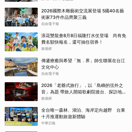
2026國際木雕藝術交流展登場 5國40名藝
術家73件作品齊聚三義
自由電子報
浪花雙龍會8月8日福隆打水仗登場 尚有免
費名額快報名，還可抽住宿券！
旅遊經
傳遞療癒與希望「無．界」師生聯展在台江
文化中心
自由電子報
2026「老爺式旅行」，以「島嶼的弦外之
音」為題 帶旅人開箱歌劇院後台、探訪地下
舞廳年代及體驗民歌
旅遊經
全台唯一森林、湖泊、海岸定向越野 台東
十月推運動旅遊新體驗
中華日報