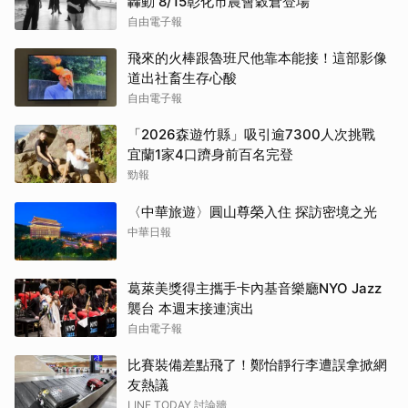
轟動 8/15彰化市農會穀倉登場
自由電子報
飛來的火棒跟魯班尺他靠本能接！這部影像
道出社畜生存心酸
自由電子報
「2026森遊竹縣」吸引逾7300人次挑戰
宜蘭1家4口躋身前百名完登
勁報
〈中華旅遊〉圓山尊榮入住 探訪密境之光
中華日報
葛萊美獎得主攜手卡內基音樂廳NYO Jazz
襲台 本週末接連演出
自由電子報
比賽裝備差點飛了！鄭怡靜行李遭誤拿掀網
友熱議
LINE TODAY 討論牆