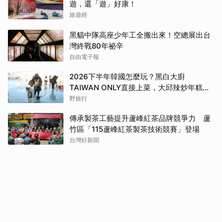
遊，還「遊」好康！
旅遊經
黑貓中隊高座少年工全搬出來！空總展出台
灣終戰80年祕辛
自由電子報
2026下半年韓國怎麼玩？黑白大廚
TAIWAN ONLY直接上菜，大邱辣炒年糕
節、洪川江冬季節接力登場
野旅行
傳承製茶工藝提升蘆峰紅茶品牌競爭力 蘆
竹區「115蘆峰紅茶製茶技術競賽」登場
台灣好新聞