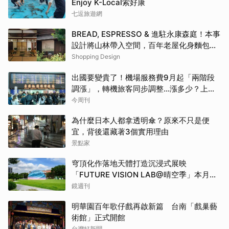
Enjoy K-Local索好康
七逗旅遊網
BREAD, ESPRESSO & 進駐永康森庭！本事
設計將山林帶入空間，百年老屋化身麵包咖
啡廳
Shopping Design
出國要變貴了！機場服務費9月起「兩階段
調漲」，轉機旅客同步調整…漲多少？上路
時間曝光
今周刊
為什麼日本人都拿透明傘？原來不只是便
宜，背後還藏著3個實用理由
景點家
穹頂化作落地天體打造沉浸式展映
「FUTURE VISION LAB@晴空季」本月登
場
鏡週刊
明華園百年歌仔戲再啟新篇 台南「戲巢藝
術館」正式開館
台灣好新聞