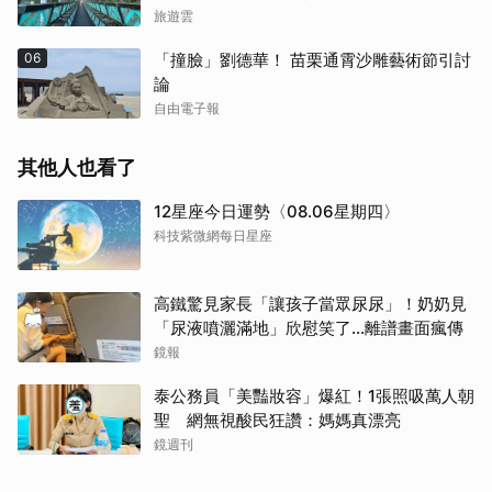
旅遊雲
06
「撞臉」劉德華！ 苗栗通霄沙雕藝術節引討
論
自由電子報
其他人也看了
12星座今日運勢〈08.06星期四〉
科技紫微網每日星座
高鐵驚見家長「讓孩子當眾尿尿」！奶奶見
「尿液噴灑滿地」欣慰笑了…離譜畫面瘋傳
鏡報
泰公務員「美豔妝容」爆紅！1張照吸萬人朝
聖 網無視酸民狂讚：媽媽真漂亮
鏡週刊