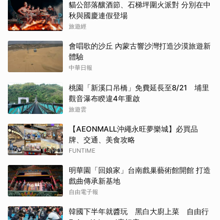
貓公部落釀酒節、石梯坪圍火派對 分別在中
秋與國慶連假登場
旅遊經
會唱歌的沙丘 內蒙古響沙灣打造沙漠旅遊新
體驗
中華日報
桃園「新溪口吊橋」免費延長至8/21 埔里
觀音瀑布睽違4年重啟
旅遊雲
【AEONMALL沖繩永旺夢樂城】必買品
牌、交通、美食攻略
FUNTIME
明華園「回娘家」台南戲巢藝術館開館 打造
戲曲傳承新基地
自由電子報
韓國下半年就醬玩 黑白大廚上菜 自由行