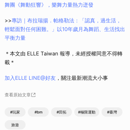
舞團《舞動狂響》，樂舞力量熱力迸發
>>
專訪｜布拉瑞揚．帕格勒法：「認真，過生活，
輕鬆面對任何困難。」以10年歲月為舞蹈、生活找出
平衡力量
＊本文由 ELLE Taiwan 報導，未經授權同意不得轉
載＊
加入ELLE LINE@好友
，關注最新潮流大小事
取消
查看原始文章
#玩家
#bm
#田拓
#極限運動
#臺灣
旅遊