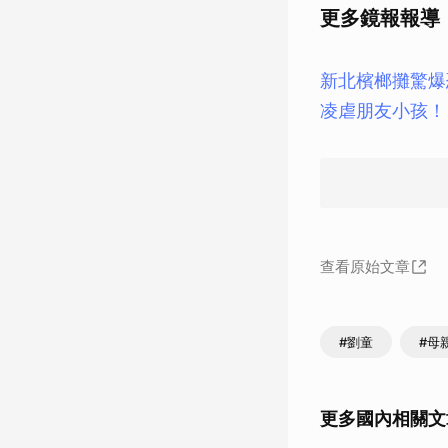
更多鏡報報導
新北檳榔攤驚爆
凌虐朋友小孩！
查看原始文章
#劉童
#母
更多國內相關文