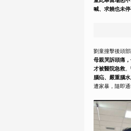
童此舉當場怒不
喊、求饒也未停
劉童撞擊後頭部
母親哭訴頭痛，
才被醫院急救
。
腦疝、嚴重腦水
遭家暴，隨即通