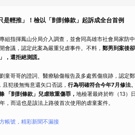
只是輕推」！檢以「剴剴條款」起訴成全台首例
專組指揮鳳山分局介入調查，並會同高雄市社會局家防中
開會議，認定此案為嚴重兒虐事件。不料，
鄭男到案後卻
」，還拒絕測謊。
劉童哥哥的證詞、醫療驗傷報告及多處舊傷痕跡，認定鄭
，且犯後無悔意還矢口否認，
行為明確符合今年7月修法、
6條 「剴剴條款」兒虐致重傷罪，
地檢署最終於昨（13）
2年，而這也是該法上路後首次使用的虐童案件。
方帳號，精彩新聞不漏接