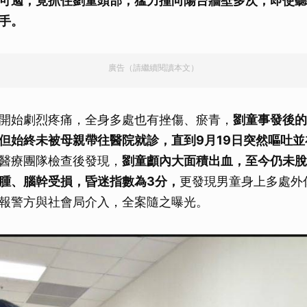
可遏，竟抓住劉童頭部，猛力撞向陽台牆壁多次，即使聽
手。
廣告（請繼續閱讀本文）
開始劇烈疼痛，全身多處也有挫傷、瘀青，
劉童事發後的
但始終未被母親帶往醫院就診，直到9月19日突然嘔吐
醫療團隊檢查後發現，
劉童顱內大面積出血，至今仍未
腫、腦幹受損，昏迷指數為3分，
更發現男童身上多處外
報警方與社會局介入，全案隨之曝光。