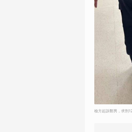
檢方起訴鄭男，求刑1