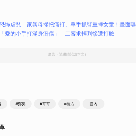
恐怖虐兒 家暴母掃把痛打、單手抓臂重摔女童！畫面曝
「愛的小手打滿身瘀傷」 二審求輕判慘遭打臉
廣告（請繼續閱讀本文）
親
#鄭男
#哥哥
#檢方
國內
章