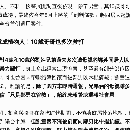
人。不料，檢警展開調查後發現，除了男童，其10歲哥哥自
遭虐待，最終依今年8月上路的「剴剴條款」將同居人起訴
全台首例適用案件。
虐成植物人！10歲哥哥也多次被打
對4歲和10歲的劉姓兄弟過去多次遭母親的鄭姓同居人
暴力毆打，
身上多出經常出現瘀青，甚至還有部分部位因
哥哥也曾因未帶聯絡簿回家而被鄭男以木棍痛毆；劉童過
園。離譜的是，
除了園方未即時通報，兄弟倆的母親雖多
信「只是鄭男在管教」，始終未報警或通報社會局。
晚間，劉童與哥哥在家吃餅乾期間，不慎讓餅屑掉落地板，
到陽台半蹲，
但劉童因不滿被罰而向鄭男比中指抗議。不