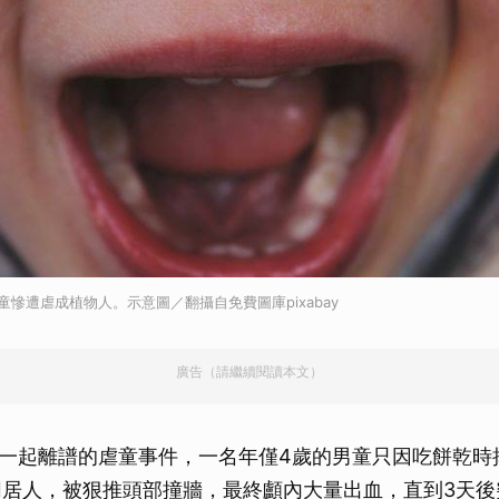
童慘遭虐成植物人。示意圖／翻攝自免費圖庫pixabay
廣告（請繼續閱讀本文）
一起離譜的虐童事件，一名年僅4歲的男童只因吃餅乾時
同居人，被狠推頭部撞牆，最終顱內大量出血，直到3天