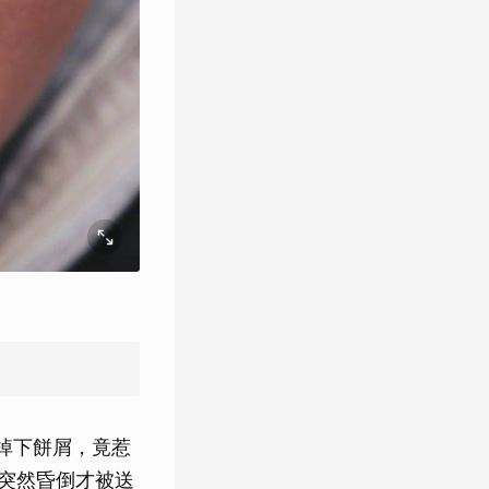
掉下餅屑，竟惹
後突然昏倒才被送