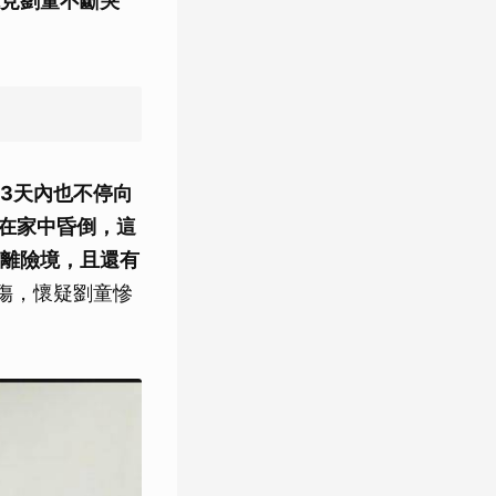
見劉童不斷哭
3天內也不停向
並在家中昏倒，這
脫離險境，且還有
傷，懷疑劉童慘