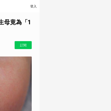
登入
生母竟為「1
訂閱