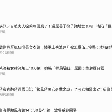
快訊／台玻夫人徐莉玲回應了！還原長子徐子翔離世真相 痛陷「巨
鏡報
聽到媽蛋抓狂揪長官衣領！陸軍上兵遭判刑被迫退伍…慘哭：求職碰
三立新聞網
慈濟被女律師騙走10.6億 她揭「輕易騙錢」原因：靠超硬背景
鏡報
蔣友青翻蔣經國日記「驚見蔣萬安身世之謎」？蔣友柏爆出2句疑偷
民視新聞網
白海豚颱風海警14：30發布 第一波警戒範圍曝