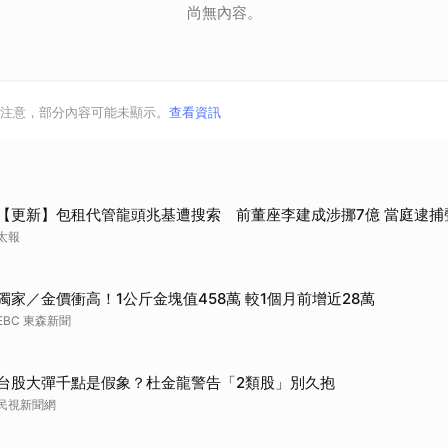
尚無內容。
注意，部分內容可能未顯示。
查看資訊
【更新】包租代管龍頭兆基遭搜索 前董座李建成涉挪7億 當庭逮捕
太報
獨家／金價衝高！1公斤金塊值458萬 較1個月前增近28萬
EBC 東森新聞
台股大彈千點是假象？杜金龍警告「2類股」別久抱
民視新聞網