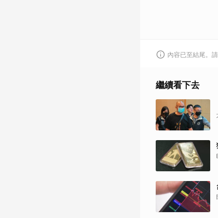
內容已至結尾。請
繼續看下去