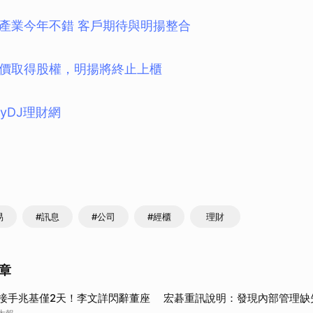
產業今年不錯 客戶期待與明揚整合
價取得股權，明揚將終止上櫃
eyDJ理財網
易
#訊息
#公司
#經櫃
理財
章
接手兆基僅2天！李文詳閃辭董座 宏碁重訊說明：發現內部管理缺