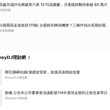
長鑫存儲評估興建第六座 12 吋晶圓廠，月產能拚翻倍衝破 60 萬片
科技新報
台股開高走低收跌170點 台股錯失轉強機會？三條件找出長期好股
民視新聞網
neyDJ理財網
聯亞擴磷化銦/連續波雷射，銜接高速模組放量
MoneyDJ理財網
新纖 公告本公司董事會決議配發114年度現金股利之除息基準日
MoneyDJ理財網