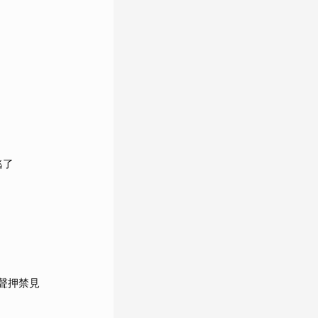
逃了
聲押禁見