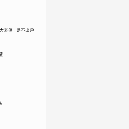
大哀傷」足不出戶
壁
臭