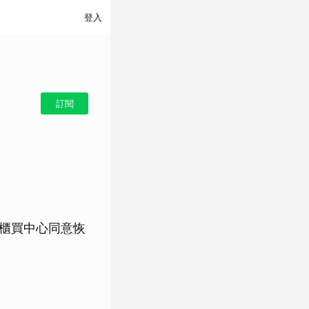
登入
訂閱
經櫃買中心同意恢