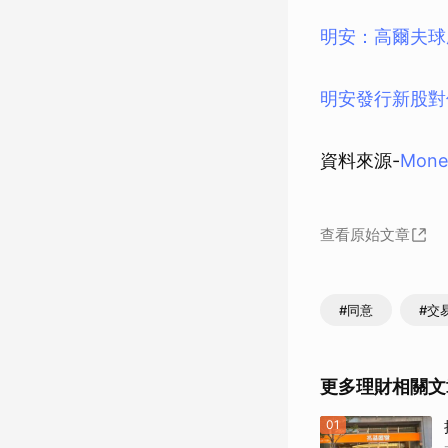
明安：高爾夫球
明安發行新股對
資料來源-
Mon
查看原始文章
#同意
#交
更多理財相關文
01