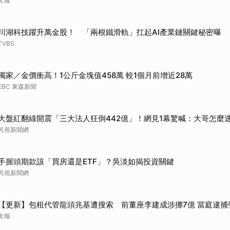
太報
川湖科技躍升萬金股！ 「兩根鐵滑軌」扛起AI產業鏈關鍵秘密曝
TVBS
獨家／金價衝高！1公斤金塊值458萬 較1個月前增近28萬
EBC 東森新聞
大盤紅翻綠開震「三大法人狂倒442億」！網見1幕驚喊：大哥怎麼
民視新聞網
手握頭期款該「買房還是ETF」？吳淡如揭投資關鍵
民視新聞網
【更新】包租代管龍頭兆基遭搜索 前董座李建成涉挪7億 當庭逮捕
太報