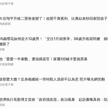
自由電子報
大谷翔平升格二寶爸後變了！改開千萬賓利、比賽結束秒回家陪孩子
媽媽寶寶
15歲櫻花妹倒追大12歲男！「交往1月就懷孕」36歲升格當阿嬤 
傻眼了
鏡報
他「愛愛一半暴斃」遭強摘器官！家屬1招喊卡驚揭黑幕
民視新聞網
誰那麼大膽？近身賴總統一旁特勤人員卻不以為意 照片曝光網笑翻
自由電子報
慈濟執行長顏博文昔掀「政府擋疫苗」政治風暴 起訴書曝真相：陷
鏡報