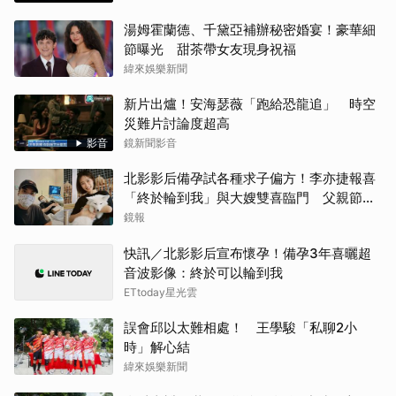
湯姆霍蘭德、千黛亞補辦秘密婚宴！豪華細
節曝光 甜茶帶女友現身祝福
緯來娛樂新聞
新片出爐！安海瑟薇「跑給恐龍追」 時空
災難片討論度超高
影音
鏡新聞影音
北影影后備孕試各種求子偏方！李亦捷報喜
「終於輪到我」與大嫂雙喜臨門 父親節喊
話亡父：他一定在笑
鏡報
快訊／北影影后宣布懷孕！備孕3年喜曬超
音波影像：終於可以輪到我
ETtoday星光雲
誤會邱以太難相處！ 王學駿「私聊2小
時」解心結
緯來娛樂新聞