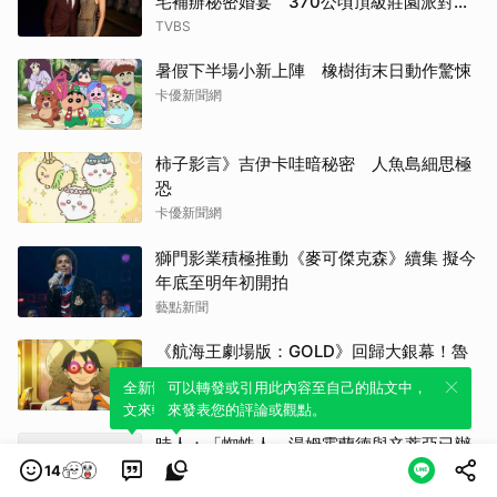
宅補辦秘密婚宴 370公頃頂級莊園派對曝
光
TVBS
暑假下半場小新上陣 橡樹街末日動作驚悚
卡優新聞網
柿子影言》吉伊卡哇暗秘密 人魚島細思極
恐
卡優新聞網
獅門影業積極推動《麥可傑克森》續集 擬今
年底至明年初開拍
藝點新聞
《航海王劇場版：GOLD》回歸大銀幕！魯
夫全員換新裝 滿島光、菜菜緒驚喜獻聲
全新體驗！一鍵引用此內容，透過發布貼
可以轉發或引用此內容至自己的貼文中，
鏡報
文來輕鬆表達個人立場。
來發表您的評論或觀點。
時人：「蜘蛛人」湯姆霍蘭德與辛蒂亞已辦
派對慶祝結婚
14
中央通訊社