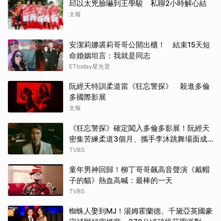
邱以太兇臉嚇到王學駿 私聊2小時解心結
太報
安潔莉娜裘莉哥哥公開出櫃！ 結束15天短
命婚姻坦言：我就是同志
ETtoday星光雲
阮經天特訓柔道當《狂忘警探》 殺進多倫
多國際影展
太報
《狂忘警探》確定闖入多倫多影展！阮經天
密集苦練柔道3個月、攜手李沐跳舞場面成
經典
TVBS
童年男神回歸！柳丁哥哥飆高音聲演《戴帽
子的貓》熱血高喊：最棒的一天
TVBS
蜘蛛人娶到MJ！湯姆霍蘭德、千黛亞英國豪