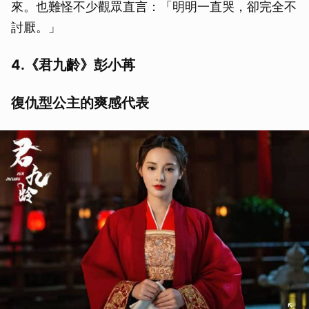
來。也難怪不少觀眾直言：「明明一直哭，卻完全不
討厭。」
4.《君九齡》彭小苒
復仇型公主的爽感代表