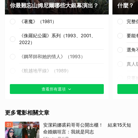
你最難忘山姆尼爾哪些大銀幕演出？
什麼？
《著魔》（1981）
完整
《侏羅紀公園》系列（1993、2001、
要能
2022）
選角
《鋼琴師和她的情人》（1993）
真人
《航越地平線》（1989）
只要
《獵殺紅色十月》（1990）
查看所有選項
其他
《戰慄黑洞》（1995）
更多電影相關文章
《撕裂地平線》（1997）
01
安潔莉娜裘莉哥哥公開出櫃！ 結束15天短
《變人》（1999）
命婚姻坦言：我就是同志