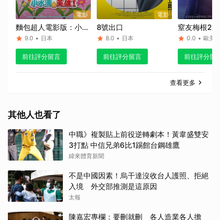
電影
電影
麵包超人電影版：小水
8號出口
窒友梅根2.0
滴的英雄！
9.0
•
日本
8.0
•
日本
0.0
•
歐美
前往評分留言
前往評分留言
前往評分留
查看更多
其他人也看了
中職》複製貼上前役逆轉劇本！黃韋盛雙安
3打點 中信兄弟6比1踢館台鋼雄鷹
緯來體育新聞
不是中國因素！烏干達沒收台人護照、拒絕
入境 外交部推測是這原因
太報
陳嘉宏專欄：要刪就刪 各人造業各人擔