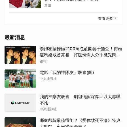
造咖
查看更多
最新消息
湯姆霍蘭德砸2100萬包莊園娶千黛亞！街頭
遛狗婚戒首亮相 打破蜘蛛人分手魔咒閃爆
全場
鏡報
電影「我的神隊友」殺青(圖)
中央通訊社
我的神隊友殺青 劇組情誼深厚邱以太感嘆
不捨
中央通訊社
哪家戲院最值得衝？《愛你致死不渝》特典
大亂鬥 夜光燙金全來了