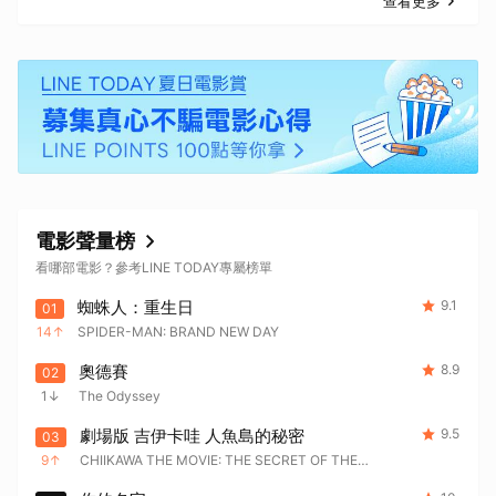
查看更多
電影聲量榜
看哪部電影？參考LINE TODAY專屬榜單
蜘蛛人：重生日
9.1
01
14
SPIDER-MAN: BRAND NEW DAY
奧德賽
8.9
02
1
The Odyssey
劇場版 吉伊卡哇 人魚島的秘密
9.5
03
9
CHIIKAWA THE MOVIE: THE SECRET OF THE
MERMAID ISLAND