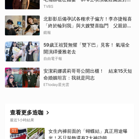
光
TVBS
北影影后備孕試各種求子偏方！李亦捷報喜
「終於輪到我」與大嫂雙喜臨門 父親節喊
話亡父：他一定在笑
鏡報
59歲王祖賢無懼「雙下巴」見客！ 氣場全
開演繹優雅老去
自由電子報
安潔莉娜裘莉哥哥公開出櫃！ 結束15天短
命婚姻坦言：我就是同志
ETtoday星光雲
查看更多造咖
最近1小時結果
01
女生內褲前面的「蝴蝶結」真正用途曝
光！不只裝飾還有2大神功能