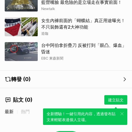
藍營嘴臉 最危險的是立場走在事實前面！
Newtalk
女生內褲前面的「蝴蝶結」真正用途曝光！
不只裝飾還有2大神功能
造咖
台中阿伯拿折疊刀 反被打到「眼凸、爆血」
昏迷
EBC 東森新聞
轉發 (0)
貼文 (0)
建立貼文
最新
熱門
全新體驗！一鍵引用此內容，透過發布貼
文來輕鬆表達個人立場。