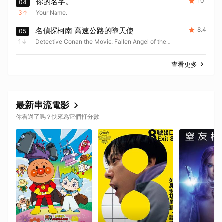
你的名字。
10
04
3
Your Name.
名偵探柯南 高速公路的墮天使
8.4
05
1
Detective Conan the Movie: Fallen Angel of the
Highway
查看更多
最新串流電影
你看過了嗎？快來為它們打分數