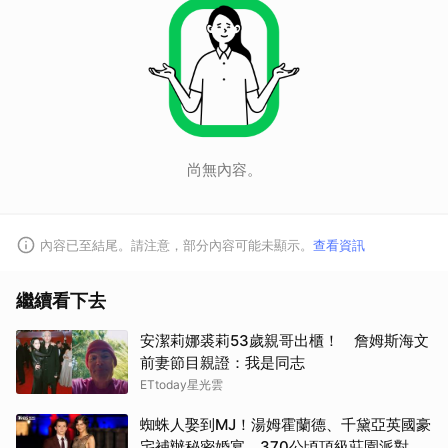
尚無內容。
內容已至結尾。請注意，部分內容可能未顯示。
查看資訊
繼續看下去
安潔莉娜裘莉53歲親哥出櫃！ 詹姆斯海文
前妻節目親證：我是同志
ETtoday星光雲
蜘蛛人娶到MJ！湯姆霍蘭德、千黛亞英國豪
宅補辦秘密婚宴 370公頃頂級莊園派對曝