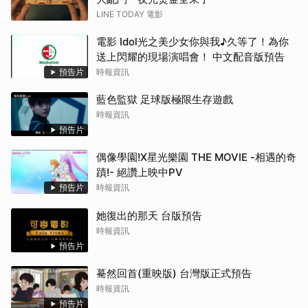
LINE TODAY 電影
電影 Idol光之美少女你與我♪久等了！為你
送上閃耀的現場演唱會！ 中文配音版預告
預告片
時報資訊
藍色監獄 足球版極限生存遊戲
時報資訊
預告片
偶像學園!X星光樂園 THE MOVIE -相遇的奇
蹟!- 絕讚上映中PV
預告片
時報資訊
她復出的那天 台版預告
時報資訊
預告片
驀然回首(重映版) 台灣版正式預告
時報資訊
預告片