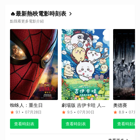
🔥最新熱映電影時刻表
點我看更多電影介紹
蜘蛛人：重生日
劇場版 吉伊卡哇 人魚
奧德賽
島的秘密
9.1
•
07月28日
9.5
•
07月30日
8.9
•
07月1
查看時刻表
查看時刻表
查看時刻表