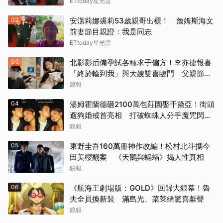
ETtoday星光雲
《鋼鐵墳墓》（2013）
02
安潔莉娜裘莉53歲親哥出櫃！ 詹姆斯海文
《震盪效應》(2015)
前妻節目親證：我是同志
ETtoday星光雲
《神鬼嚎野人》（2016）
03
北影影后備孕試各種求子偏方！李亦捷報喜
「終於輪到我」與大嫂雙喜臨門 父親節喊
《網住愛情》（2004）
話亡父：他一定在笑
鏡報
其他（歡迎貼文分享）
04
湯姆霍蘭德砸2100萬包莊園娶千黛亞！街頭
遛狗婚戒首亮相 打破蜘蛛人分手魔咒閃爆
全場
鏡報
05
東野圭吾160萬冊神作改編！松村北斗攜今
田美櫻翻案 《天鵝與蝙蝠》揭人性真相
鏡報
06
《航海王劇場版：GOLD》回歸大銀幕！魯
夫全員換新裝 滿島光、菜菜緒驚喜獻聲
鏡報