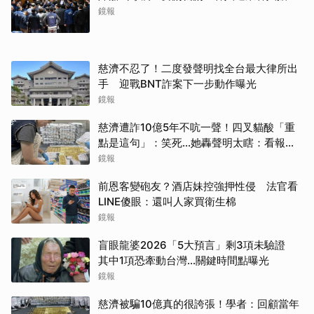
鏡報
慈濟不忍了！二度發聲明找全台最大律所出
手 迎戰BNT詐案下一步動作曝光
鏡報
慈濟遭詐10億5年不吭一聲！四叉貓酸「重
點是這句」：笑死...她轟聲明太瞎：看報紙
才知被騙
鏡報
前恩客變砲友？酒店妹控強押性侵 法官看
LINE傻眼：還叫人家買衛生棉
鏡報
盲眼龍婆2026「5大預言」剩3項未驗證
其中1項恐牽動台灣...關鍵時間點曝光
鏡報
慈濟被騙10億真的很誇張！學者：回顧當年