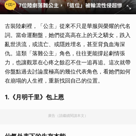
古裝陸劇裡，「公主」從來不只是華服與榮耀的代名
詞。當命運翻盤，她們從高高在上的天之驕女，跌入
亂世洪流，或流亡、或隱姓埋名，甚至背負血海深
仇。這類「落難公主」角色，往往更能撐起劇情張
力，也讓觀眾在心疼之餘忍不住一追再追。這次就帶
你盤點過去討論度極高的幾位代表角色，看她們如何
在崩塌的人生裡，重新找回自己的位置。
1.《月明千里》包上恩
廣告（請繼續閱讀本文）