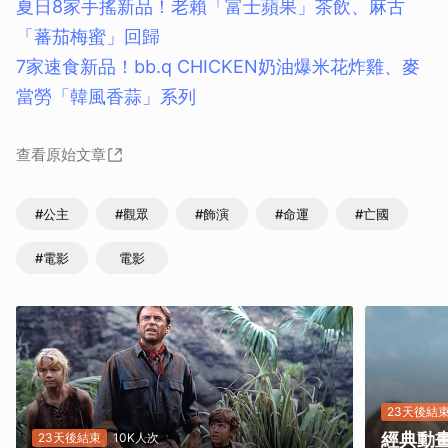
夏日8家手搖新品！老賴「富士蘋果」茶飲、麻古
取消
「蕃茄梅蜜」回歸
7家速食新品！bb.q CHICKEN奶油爆米花炸雞、麥
當勞「韓風香蒜」系列
查看原始文章
#公主
#觀眾
#飾演
#命運
#亡國
#電影
電影
23天後結
經典動
23天後結束
10K人次