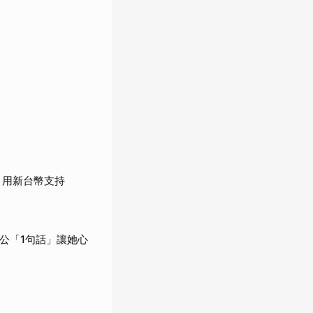
：用新台幣支持
公「1句話」讓她心