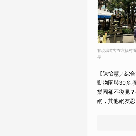
有現場遊客在六福村
專
【陳怡慧／綜合
動物園與30多
樂園卻不復見？
網，其他網友忍