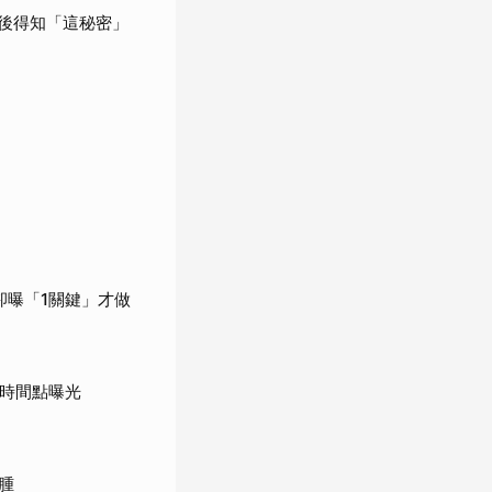
婚後得知「這秘密」
卻曝「1關鍵」才做
鍵時間點曝光
腫