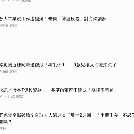
LINE TODAY 討論牆
取消
台大畢業沒工作遭酸爆！老媽「神級反殺」對方網讚翻
民視新聞網
颱風接近硬闖海邊觀浪「4口家-1」 9歲兒捲入海裡消失了
壹蘋新聞網
快訊／涉吞7億投資款！ 兆基前董座李建成「羈押不禁見」
ETtoday新聞雲
婆媳隔空撕破臉？台玻夫人還原長子離世2原因 「手機千金」不忍
開嗎？
鏡報