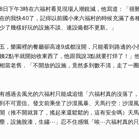
8日下午3時在六福村看見現場人潮銳減，他寫道：「很
在的我快40了，記得以前國小來六福村的時候充滿了各
少了幾樣好玩的設施不談、連設備都不更新。」
五，樂園裡的餐廳卻高達9成都沒開，只能看到路邊的小
姨2點半就開始收東西了，他跟我說3點就要打烊了！」
相當老舊．「不開放的設施，竟然多到數不清，走了一圈
有感過去風光的六福村只能成追憶「六福村真的沒落了，
到不可置信。發文前乘坐了沙漠風暴、天馬行空：沙漠風
開（推不開就算了，搖起來還鬆鬆的，這有安全嗎）天馬
塵，設施脫漆，生鏽⋯」忍不住感慨「唉⋯六福村真的只