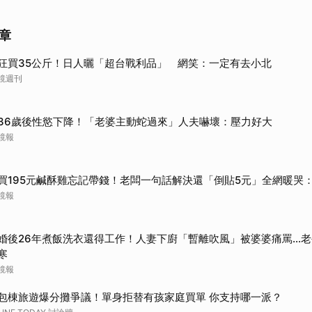
章
狂買35公斤！日人曬「超台戰利品」 網笑：一定有去小北
鏡週刊
36歲後性慾下降！「老婆主動蛇過來」人夫嚇壞：壓力好大
鏡報
買195元鹹酥雞忘記帶錢！老闆一句話解決還「倒貼5元」全網暖哭
鏡報
婚後26年煮飯洗衣還得工作！人妻下廚「暫離吹風」被婆婆痛罵…老
寒
鏡報
包棟旅遊爆分攤爭議！單身拒替有孩家庭買單 你支持哪一派？