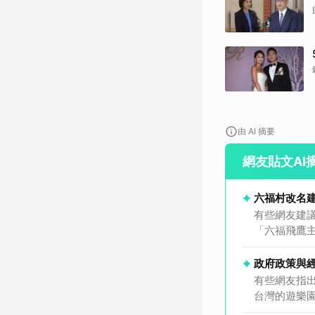
由 AI 摘要
網友貼文AI
六福村改名
有些網友建
「六福飛鷹
政府政策與
有些網友指
台灣的遊樂