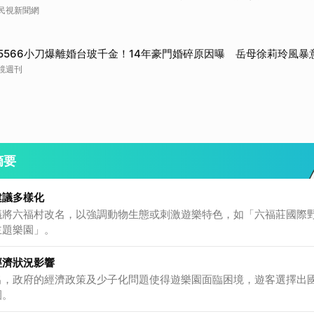
民視新聞網
5566小刀爆離婚台玻千金！14年豪門婚碎原因曝 岳母徐莉玲風暴
鏡週刊
摘要
建議多樣化
議將六福村改名，以強調動物生態或刺激遊樂特色，如「六福莊國際
主題樂園」。
經濟狀況影響
出，政府的經濟政策及少子化問題使得遊樂園面臨困境，遊客選擇出
園。