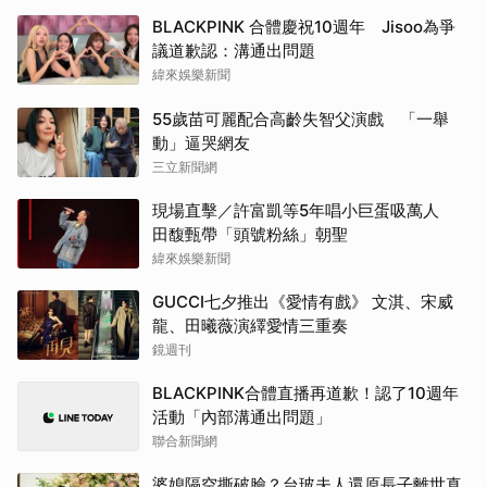
BLACKPINK 合體慶祝10週年 Jisoo為爭
議道歉認：溝通出問題
緯來娛樂新聞
55歲苗可麗配合高齡失智父演戲 「一舉
動」逼哭網友
三立新聞網
現場直擊／許富凱等5年唱小巨蛋吸萬人
田馥甄帶「頭號粉絲」朝聖
緯來娛樂新聞
GUCCI七夕推出《愛情有戲》 文淇、宋威
龍、田曦薇演繹愛情三重奏
鏡週刊
BLACKPINK合體直播再道歉！認了10週年
活動「內部溝通出問題」
聯合新聞網
婆媳隔空撕破臉？台玻夫人還原長子離世真