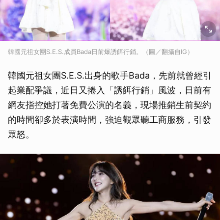
韓國元祖女團S.E.S.成員Bada日前爆誘餌行銷。（圖／翻攝自IG）
韓國元祖女團S.E.S.出身的歌手Bada，先前就曾經引
起業配爭議，近日又捲入「誘餌行銷」風波，日前有
網友指控她打著免費公演的名義，現場推銷生前契約
的時間卻多於表演時間，強迫觀眾聽工商服務，引發
眾怒。