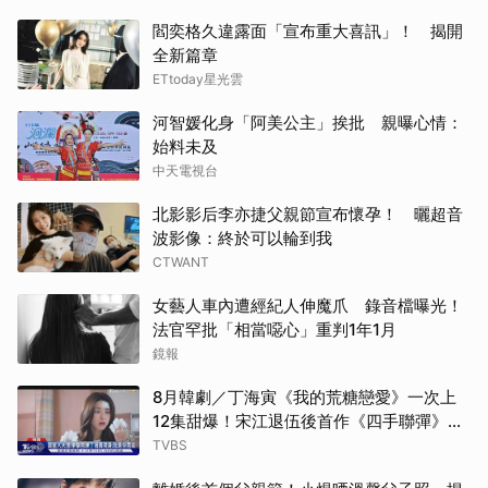
閻奕格久違露面「宣布重大喜訊」！ 揭開
全新篇章
ETtoday星光雲
河智媛化身「阿美公主」挨批 親曝心情：
始料未及
中天電視台
北影影后李亦捷父親節宣布懷孕！ 曬超音
波影像：終於可以輪到我
CTWANT
女藝人車內遭經紀人伸魔爪 錄音檔曝光！
法官罕批「相當噁心」重判1年1月
鏡報
8月韓劇／丁海寅《我的荒糖戀愛》一次上
12集甜爆！宋江退伍後首作《四手聯彈》倒
數
TVBS