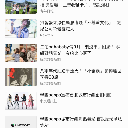
福 亮哲曝「巨型卷軸卡片」感動爆棚
青年日報
河智媛穿原住民服遭疑「不尊重文化」！經
紀公司急發聲滅火
Newtalk
二伯hahababy傳9月「裝沒事」回歸！ 群
組對話曝光 金哈比心寒了
緯來娛樂新聞
八零年代紅透半邊天！「小秦漢」驚傳離世
享壽68歲
緯來娛樂新聞
韓團aespa宣布台北城市行銷企劃(圖)
中央通訊社
韓團aespa城市行銷亮點曝光 首設紀念章收
集站