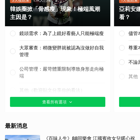
3天後結束
1.1K人已投
1天後結束
韓娛圈掀「骨感瘦」現象！極端風潮
亞莉安
主因是？
看？
鏡頭需求：為了上鏡好看藝人只能極端瘦
儘管
大眾審查：稍微變胖就被認為沒做好自我
尊重
管理
不論
公司管理：嚴苛體重限制導致身形走向極
端
其他
取消
其他（歡迎貼文分享你的看法）
查看所有選項
最新消息
《百味人生》88同樂會 江國賓收女兒暖心祝