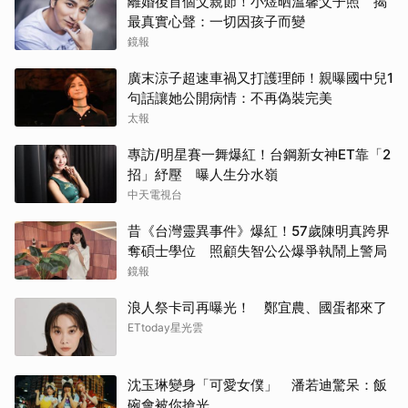
離婚後首個父親節！小煜晒溫馨父子照 揭
最真實心聲：一切因孩子而變
鏡報
廣末涼子超速車禍又打護理師！親曝國中兒1
句話讓她公開病情：不再偽裝完美
太報
專訪/明星賽一舞爆紅！台鋼新女神ET靠「2
招」紓壓 曝人生分水嶺
中天電視台
昔《台灣靈異事件》爆紅！57歲陳明真跨界
奪碩士學位 照顧失智公公爆爭執鬧上警局
鏡報
浪人祭卡司再曝光！ 鄭宜農、國蛋都來了
ETtoday星光雲
沈玉琳變身「可愛女僕」 潘若迪驚呆：飯
碗會被你搶光