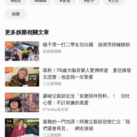
#觀眾
#bada
#進場
#歌手
#上台
娛樂
更多娛樂相關文章
01
楊千霈一打二帶女兒出國 崩潰哭得極狼狽
壹蘋新聞網
02
噩耗！70歲大咖音樂人驚傳猝逝 妻悲痛發
文證實：他是我一生摯愛
三立新聞網
03
廖峻父親節近況「前妻陪伴照料」！ 兒吐
心聲：不計前嫌的真愛
ETtoday星光雲
04
最難的一門功課！阿雅父親節悲憶亡父「我
們還會再見」 網全淚崩
三立新聞網