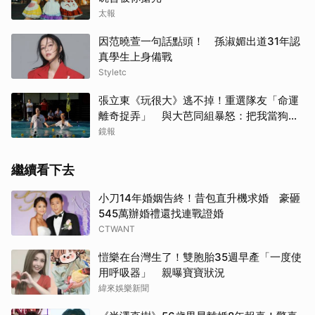
太報
因范曉萱一句話點頭！ 孫淑媚出道31年認
真學生上身備戰
Styletc
張立東《玩很大》逃不掉！重選隊友「命運
離奇捉弄」 與大芭同組暴怒：把我當狗使
喚嗎
鏡報
繼續看下去
小刀14年婚姻告終！昔包直升機求婚 豪砸
545萬辦婚禮還找連戰證婚
CTWANT
愷樂在台灣生了！雙胞胎35週早產「一度使
用呼吸器」 親曝寶寶狀況
緯來娛樂新聞