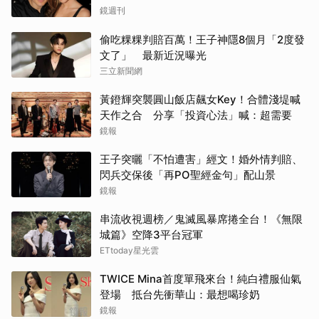
鏡週刊
偷吃粿粿判賠百萬！王子神隱8個月「2度發
文了」 最新近況曝光
三立新聞網
黃鐙輝突襲圓山飯店飆女Key！合體淺堤喊
天作之合 分享「投資心法」喊：超需要
鏡報
王子突曬「不怕遭害」經文！婚外情判賠、
閃兵交保後「再PO聖經金句」配山景
鏡報
串流收視週榜／鬼滅風暴席捲全台！《無限
城篇》空降3平台冠軍
ETtoday星光雲
TWICE Mina首度單飛來台！純白禮服仙氣
登場 抵台先衝華山：最想喝珍奶
鏡報