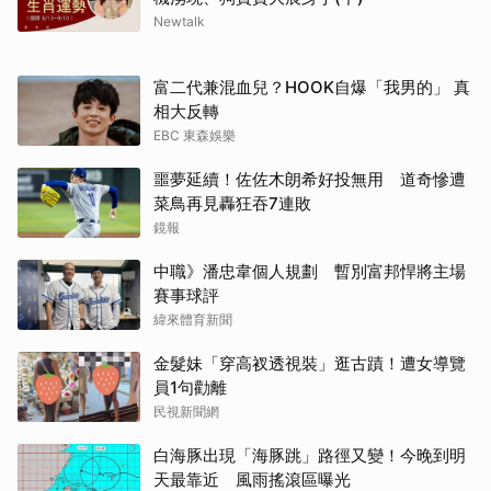
Newtalk
富二代兼混血兒？HOOK自爆「我男的」 真
相大反轉
EBC 東森娛樂
噩夢延續！佐佐木朗希好投無用 道奇慘遭
菜鳥再見轟狂吞7連敗
鏡報
中職》潘忠韋個人規劃 暫別富邦悍將主場
賽事球評
緯來體育新聞
金髮妹「穿高衩透視裝」逛古蹟！遭女導覽
員1句勸離
民視新聞網
白海豚出現「海豚跳」路徑又變！今晚到明
天最靠近 風雨搖滾區曝光