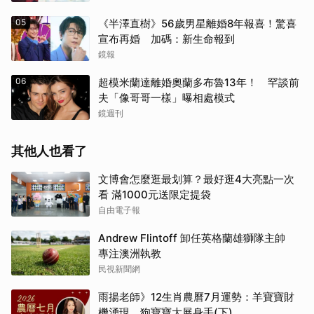
05
《半澤直樹》56歲男星離婚8年報喜！驚喜
宣布再婚 加碼：新生命報到
鏡報
06
超模米蘭達離婚奧蘭多布魯13年！ 罕談前
夫「像哥哥一樣」曝相處模式
鏡週刊
其他人也看了
文博會怎麼逛最划算？最好逛4大亮點一次
看 滿1000元送限定提袋
自由電子報
Andrew Flintoff 卸任英格蘭雄獅隊主帥
專注澳洲執教
民視新聞網
雨揚老師》12生肖農曆7月運勢：羊寶寶財
機湧現、狗寶寶大展身手(下)