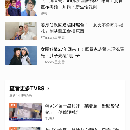
《半澤直樹》56歲男星離婚8年報喜！驚喜
宣布再婚 加碼：新生命報到
鏡報
姜厚任親回遭騙財騙色！「女友不會辣手摧
花」創演藝工會揭原因
ETtoday星光雲
女團解散27年回來了！回歸家庭驚人現況曝
光：肚子先碰到肚子
ETtoday星光雲
查看更多TVBS
最近1小時結果
01
獨家／留一星負評 業者竟「翻點餐紀
錄」 傳簡訊喊告
TVBS
02