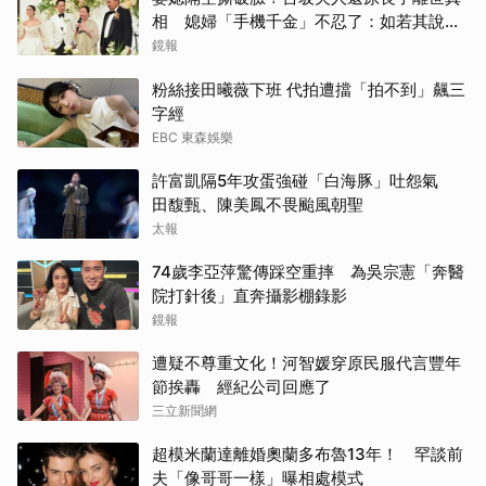
相 媳婦「手機千金」不忍了：如若其說，
他還需要離開嗎
鏡報
粉絲接田曦薇下班 代拍遭擋「拍不到」飆三
字經
EBC 東森娛樂
許富凱隔5年攻蛋強碰「白海豚」吐怨氣
田馥甄、陳美鳳不畏颱風朝聖
太報
74歲李亞萍驚傳踩空重摔 為吳宗憲「奔醫
院打針後」直奔攝影棚錄影
鏡報
遭疑不尊重文化！河智媛穿原民服代言豐年
節挨轟 經紀公司回應了
三立新聞網
超模米蘭達離婚奧蘭多布魯13年！ 罕談前
夫「像哥哥一樣」曝相處模式