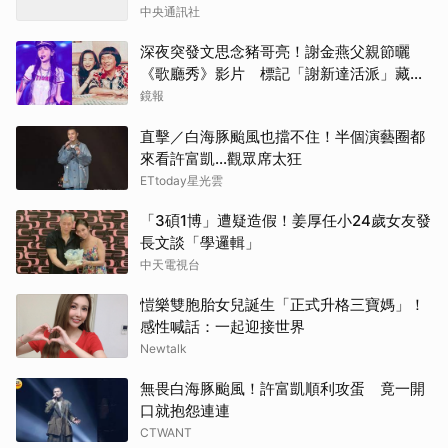
中央通訊社
深夜突發文思念豬哥亮！謝金燕父親節曬
《歌廳秀》影片 標記「謝新達活派」藏洋
蔥
鏡報
直擊／白海豚颱風也擋不住！半個演藝圈都
來看許富凱...觀眾席太狂
ETtoday星光雲
「3碩1博」遭疑造假！姜厚任小24歲女友發
長文談「學邏輯」
中天電視台
愷樂雙胞胎女兒誕生「正式升格三寶媽」！
感性喊話：一起迎接世界
Newtalk
無畏白海豚颱風！許富凱順利攻蛋 竟一開
口就抱怨連連
CTWANT