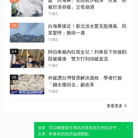
趁「白海豚」登陸前夕觀浪 男童「秒
被巨浪吞噬」父母崩潰
TVBS
03
白海豚接近！新北淡水驚見龍捲風 民
眾驚呼：難得一遇
TVBS
04
阿伯車廂內狂罵女兒！列車長下班後勸
阻被爆揍 雙方打到頭破血流
TVBS
05
外媒讚台灣發票解決逃稅 學者打臉
「錢全撒回去」籲改革
TVBS
查看更多
全新體驗！一鍵引用此內容，透過發布貼
可以轉發或引用此內容至自己的貼文中，
文來輕鬆表達個人立場。
來發表您的評論或觀點。