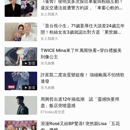
《雀骨》侯明昊多次探出車窗與粉絲互動！
違反交通法規遭警方約談，「車窗心軟的
神」上熱搜
女人我最大
「昔台視小生」71歲姜厚任大談差24歲忘年
戀！粉絲女友3歲就認出對方是「累世姻
緣」
女人我最大
TWICE Mina來了!!! 萬斯快看~穿白禮服美
到像公主
影音
非凡娛樂
許富凱二度攻蛋變超瘦！ 強碰颱風不怕情歌
連發
影音
非凡娛樂
周興哲出道12年揭低潮 認「靈感快要用
盡」飯店突噴靈感
ETtoday星光雲
浪漫Rosé又給BP驚喜! 突然親Lisa「五花
肉」撒糖