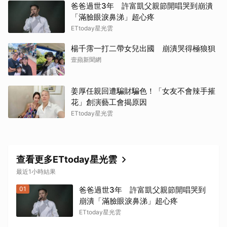
爸爸過世3年 許富凱父親節開唱哭到崩潰
「滿臉眼淚鼻涕」超心疼
ETtoday星光雲
楊千霈一打二帶女兒出國 崩潰哭得極狼狽
壹蘋新聞網
姜厚任親回遭騙財騙色！「女友不會辣手摧
花」創演藝工會揭原因
ETtoday星光雲
查看更多ETtoday星光雲
最近1小時結果
01
爸爸過世3年 許富凱父親節開唱哭到
崩潰「滿臉眼淚鼻涕」超心疼
ETtoday星光雲