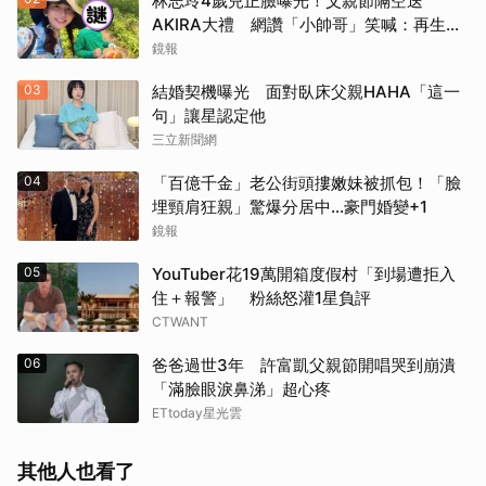
林志玲4歲兒正臉曝光！父親節隔空送
AKIRA大禮 網讚「小帥哥」笑喊：再生一
個
鏡報
03
結婚契機曝光 面對臥床父親HAHA「這一
句」讓星認定他
三立新聞網
04
「百億千金」老公街頭摟嫩妹被抓包！「臉
埋頸肩狂親」驚爆分居中...豪門婚變+1
鏡報
05
YouTuber花19萬開箱度假村「到場遭拒入
住＋報警」 粉絲怒灌1星負評
CTWANT
06
爸爸過世3年 許富凱父親節開唱哭到崩潰
「滿臉眼淚鼻涕」超心疼
ETtoday星光雲
其他人也看了