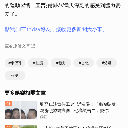
的運動習慣，直言拍攝MV當天深刻的感受到體力變
差了。
點我加ETtoday好友，接收更多新聞大小事。
查看原始文章
#李瑩珠
#拍攝
#體力
#台北
#父母
娛樂
更多娛樂相關文章
01
劉亞仁涉毒停工3年近況曝！「嘟嘴貼臉」
親密照韓網瘋傳 他高調告白：愛你
鏡報
02