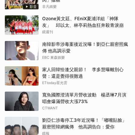
影音
非凡娛樂
Ozone黃文廷、FEniX夏浦洋組「神隊
友」 邱以太、林亭莉熱血狂奔殺青淚崩
鏡週刊
南韓影帝涉毒案後近況曝！劉亞仁親密照瘋
傳 他高調示愛
EBC 東森娛樂
家人回韓恰逢父親節！ 李多慧曝離別心
聲：還是覺得很難過
ETtoday星光雲
寬魚國際澄清單月營收波動 楊丞琳7月演
唱會爆滿營收大漲73%
CTWANT
劉亞仁涉毒停工3年近況曝！「嘟嘴貼臉」
親密照韓網瘋傳 他高調告白：愛你
鏡報