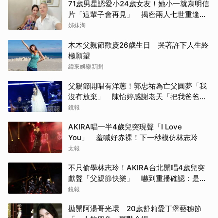
71歲男星認愛小24歲女友！她小一就寫明信
片「這輩子會再見」 揭密兩人七世重逢奇
緣
姊妹淘
木木父親節歡慶26歲生日 哭著許下人生終
極願望
緯來娛樂新聞
父親節開唱有洋蔥！郭忠祐為亡父圓夢「我
沒有放棄」 陳怡婷感謝老天「把我爸爸還
給我」
鏡報
AKIRA唱一半4歲兒突現聲「I Love
You」 羞喊好赤裸！下一秒模仿林志玲
太報
不只偷學林志玲！AKIRA台北開唱4歲兒突
獻聲「父親節快樂」 嚇到重播確認：是我
兒子
鏡報
拋開阿湯哥光環 20歲舒莉愛丁堡藝穗節