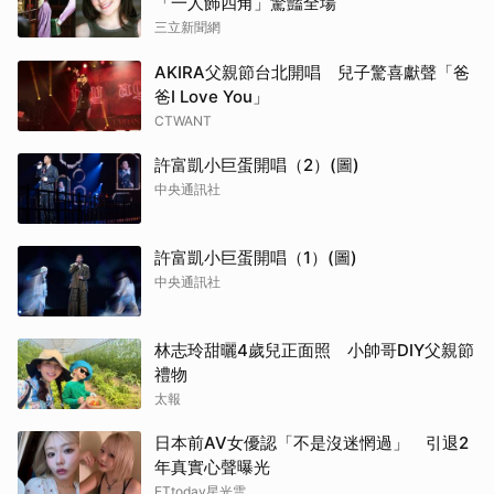
「一人飾四角」驚豔全場
三立新聞網
AKIRA父親節台北開唱 兒子驚喜獻聲「爸
爸I Love You」
CTWANT
許富凱小巨蛋開唱（2）(圖)
中央通訊社
許富凱小巨蛋開唱（1）(圖)
中央通訊社
林志玲甜曬4歲兒正面照 小帥哥DIY父親節
禮物
太報
日本前AV女優認「不是沒迷惘過」 引退2
年真實心聲曝光
ETtoday星光雲