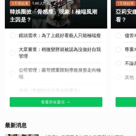
3天後結束
1.4K人已投
1天後結束
韓娛圈掀「骨感瘦」現象！極端風潮
亞莉安
主因是？
看？
鏡頭需求：為了上鏡好看藝人只能極端瘦
儘管
取消
大眾審查：稍微變胖就被認為沒做好自我
尊重
管理
不論
公司管理：嚴苛體重限制導致身形走向極
端
其他
其他（歡迎貼文分享你的看法）
查看所有選項
最新消息