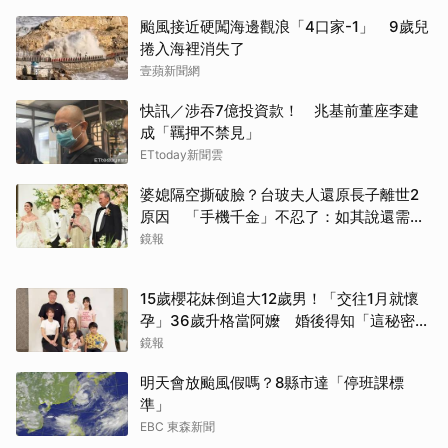
颱風接近硬闖海邊觀浪「4口家-1」 9歲兒
捲入海裡消失了
壹蘋新聞網
快訊／涉吞7億投資款！ 兆基前董座李建
成「羈押不禁見」
ETtoday新聞雲
婆媳隔空撕破臉？台玻夫人還原長子離世2
原因 「手機千金」不忍了：如其說還需要
離開嗎？
鏡報
15歲櫻花妹倒追大12歲男！「交往1月就懷
孕」36歲升格當阿嬤 婚後得知「這秘密」
傻眼了
鏡報
明天會放颱風假嗎？8縣市達「停班課標
準」
EBC 東森新聞