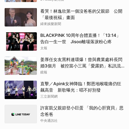
看哭！林逸欣第一個沒爸爸的父親節 公開
「最後祝褔」畫面
緯來娛樂新聞
BLACKPINK 10周年合體直播！「13:14」
告白一生一世 Jisoo離場落淚粉心疼
太報
姜厚任女友黑料連環爆！曾與農業處科長閃
婚3個月 被控當小三罵「愛露奶」私訊流
出
鏡報
直擊／Apink女神降臨！鄭恩地喉嚨痛仍狂
飆高音 新歌曝光：唱不好別發
三立新聞網
許富凱父親節登小巨蛋 「我的心肝寶貝」思
念爸爸
中央通訊社