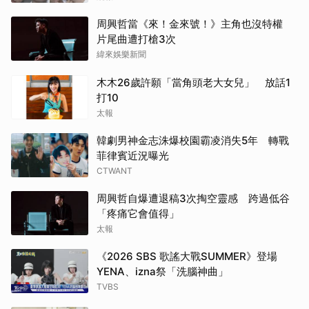
周興哲當《來！金來號！》主角也沒特權
片尾曲遭打槍3次
緯來娛樂新聞
木木26歲許願「當角頭老大女兒」 放話1
打10
太報
韓劇男神金志洙爆校園霸凌消失5年 轉戰
菲律賓近況曝光
CTWANT
周興哲自爆遭退稿3次掏空靈感 跨過低谷
「疼痛它會值得」
太報
《2026 SBS 歌謠大戰SUMMER》登場
YENA、izna祭「洗腦神曲」
TVBS