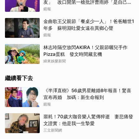
友」 改口開第一槍批評曹雨婷「是自己太
衝動」
鏡報
金曲歌王父親節「餐桌少一人」！爸爸離世1
年多 蘇明淵吐愛女遠在異鄉心聲
鏡報
林志玲隔空放閃AKIRA！父親節曬兒手作
Pizza蛋糕 發文時間藏玄機
緯來娛樂新聞
繼續看下去
《半澤直樹》56歲男星離婚8年報喜！驚喜
宣布再婚 加碼：新生命報到
鏡報
噩耗！70歲大咖音樂人驚傳猝逝 妻悲痛發
文證實：他是我一生摯愛
三立新聞網