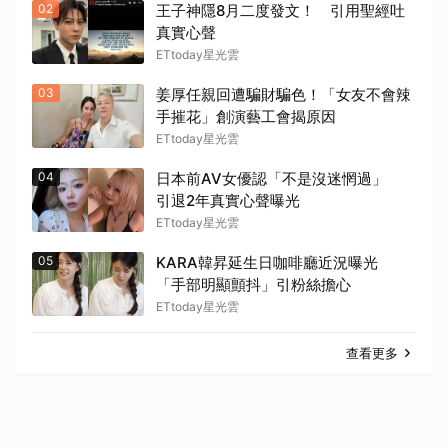
02
王子神隱8月二度發文！ 引用聖經吐
真實心聲
ETtoday星光雲
03
姜厚任親回遭騙財騙色！「女友不會辣
手摧花」創演藝工會揭原因
ETtoday星光雲
04
日本前AV女優認「不是沒迷惘過」
引退2年真實心聲曝光
ETtoday星光雲
05
KARA韓昇延生日咖啡廳近況曝光
「手部明顯顫抖」引粉絲擔心
ETtoday星光雲
查看更多