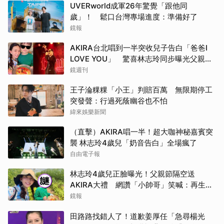
UVERworld成軍26年驚覺「跟他同
歲」！ 鬆口台灣專場進度：準備好了
鏡報
AKIRA台北唱到一半突收兒子告白「爸爸I
LOVE YOU」 驚喜林志玲同步曝光父親節
「披薩蛋糕」
鏡週刊
王子淪粿粿「小王」判賠百萬 無限期停工
突發聲：行過死蔭幽谷也不怕
緯來娛樂新聞
（直擊）AKIRA唱一半！超大咖神秘嘉賓突
襲 林志玲4歲兒「奶音告白」全場瘋了
自由電子報
林志玲4歲兒正臉曝光！父親節隔空送
AKIRA大禮 網讚「小帥哥」笑喊：再生一
個
鏡報
田路路找錯人了！道歉姜厚任「急尋楊光