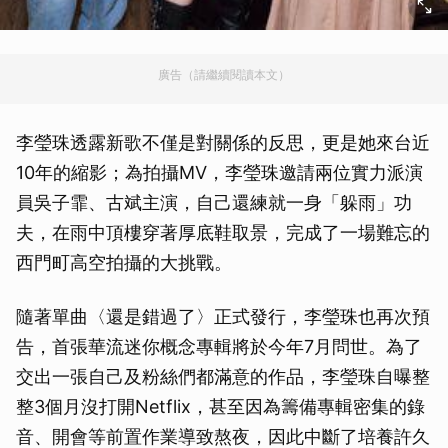
廣告（請繼續閱讀本文）
李瑩珠透露新歌不僅是對關係的反思，更是她來台近
10年的縮影；為拍攝MV，李瑩珠邀請兩位實力派演
員吳子霏、古斌主演，自己還練就一身「躲雨」功
夫，在雨中頂樓穿著厚底鞋取景，完成了一場難忘的
西門町高空拍攝的大挑戰。
隨著單曲〈還是錯過了〉正式發行，李瑩珠也再次預
告，首張華流迷你概念專輯將於今年7月問世。為了
交出一張自己及粉絲們都滿意的作品，李瑩珠自曝整
整3個月沒打開Netflix，甚至因為籌備專輯密集的錄
音、開會等前置作業導致熬夜，因此中斷了培養許久