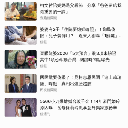
柯文哲陪媽媽過父親節 分享「爸爸留給我
最重要的一課」
壹蘋新聞網
婆婆有2子「住院要媳婦輪照」！鄉民傻
眼：兒子裝飾用？ 過來人卻曝「1關鍵」才
做決定
鏡報
盲眼龍婆2026「5大預言」剩3項未驗證
其中1項恐牽動台灣...關鍵時間點曝光
鏡報
國民黨要傻眼了！見柯志恩民調「追上賴瑞
隆」嗨翻 真相出爐臉超腫
民視新聞網
5566小刀爆離婚台玻千金！14年豪門婚碎
原因曝 岳母徐莉玲風暴意外揭家族祕辛
鏡週刊