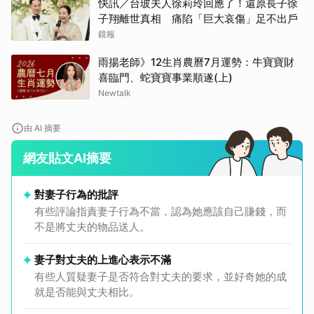
快訊／台玻夫人徐莉玲回應了！還原長子徐
子翔離世真相 痛陷「巨大哀傷」足不出戶
鏡報
雨揚老師》12生肖農曆7月運勢：牛寶寶財
喜臨門、蛇寶寶事業順遂(上)
Newtalk
由 AI 摘要
網友貼文AI摘要
取消
對妻子行為的批評
有些評論指責妻子行為不當，認為她應該自己賺錢，而
不是將丈夫的物品送人。
妻子對丈夫的上進心表示不滿
有些人質疑妻子是否符合對丈夫的要求，並好奇她的成
就是否能與丈夫相比。