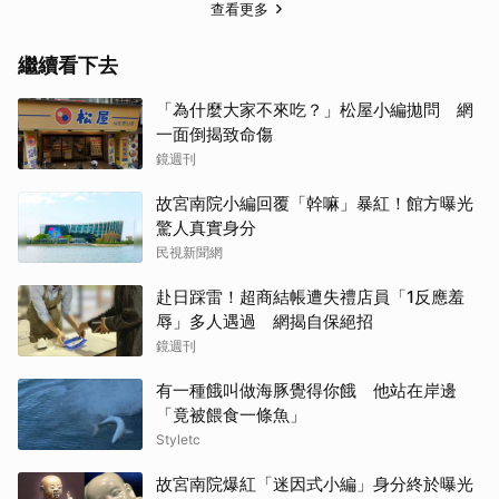
查看更多
繼續看下去
「為什麼大家不來吃？」松屋小編拋問 網
一面倒揭致命傷
鏡週刊
故宮南院小編回覆「幹嘛」暴紅！館方曝光
驚人真實身分
民視新聞網
赴日踩雷！超商結帳遭失禮店員「1反應羞
辱」多人遇過 網揭自保絕招
鏡週刊
有一種餓叫做海豚覺得你餓 他站在岸邊
「竟被餵食一條魚」
Styletc
故宮南院爆紅「迷因式小編」身分終於曝光