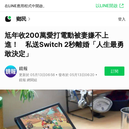
以LINE開啟
在LINE應用程式中開啟。
鄉民
登入
尪年收200萬愛打電動被妻嫌不上
進！ 私送Switch 2秒離婚「人生最勇
敢決定」
鏡報
訂閱
更新於 05月13日06:56 • 發布於 05月13日06:20 •
鏡報 網聞組