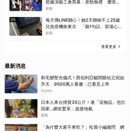
怒爆演藝工會黑幕：差勁無禮 遭情勒
8年、收二手探病禮
鏡報
05
每天傳LINE關心！她2天聯絡不上25歲
兒急搭機衝東京 「聽1句話」當場心
碎...結局看哭網
鏡報
查看更多
最新消息
剃毛變聖光儀式！西伯利亞貓閉眼站立宛如
升天 9500萬人看傻：已看見上帝
Styletc
日本人來台掃貨35公斤！連「這物品」也扛
回家...網友驚呆：超接地氣
鏡報
「為什麼大家不來吃？」松屋小編拋問 網