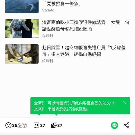
「竟被餵食一條魚」
Styletc
渣富商偷吃小三攜假證件做試管 女兒一句
話點醒癌母誓死摧毀胚胎
鏡週刊
赴日踩雷！超商結帳遭失禮店員「1反應羞
辱」多人遇過 網揭自保絕招
鏡週刊
全新體驗！一鍵引用此內容，透過發布貼
可以轉發或引用此內容至自己的貼文中，
文來輕鬆表達個人立場。
來發表您的評論或觀點。
35
37
37