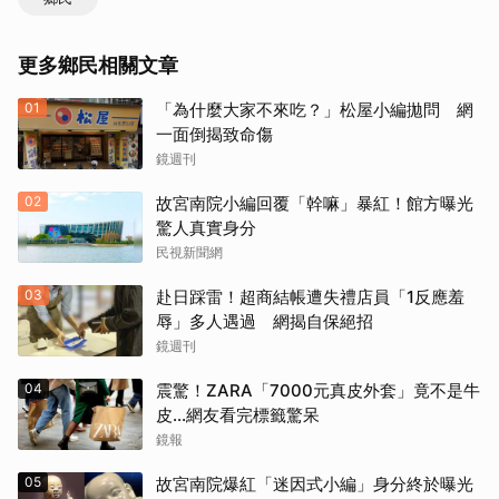
更多鄉民相關文章
01
「為什麼大家不來吃？」松屋小編拋問 網
一面倒揭致命傷
鏡週刊
02
故宮南院小編回覆「幹嘛」暴紅！館方曝光
驚人真實身分
民視新聞網
03
赴日踩雷！超商結帳遭失禮店員「1反應羞
辱」多人遇過 網揭自保絕招
鏡週刊
04
震驚！ZARA「7000元真皮外套」竟不是牛
皮...網友看完標籤驚呆
鏡報
05
故宮南院爆紅「迷因式小編」身分終於曝光