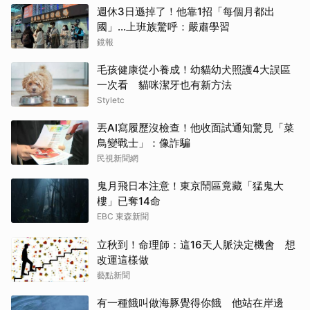
週休3日遜掉了！他靠1招「每個月都出
國」...上班族驚呼：嚴肅學習
鏡報
毛孩健康從小養成！幼貓幼犬照護4大誤區
一次看 貓咪潔牙也有新方法
Styletc
丟AI寫履歷沒檢查！他收面試通知驚見「菜
鳥變戰士」：像詐騙
民視新聞網
鬼月飛日本注意！東京鬧區竟藏「猛鬼大
樓」已奪14命
EBC 東森新聞
立秋到！命理師：這16天人脈決定機會 想
改運這樣做
藝點新聞
有一種餓叫做海豚覺得你餓 他站在岸邊