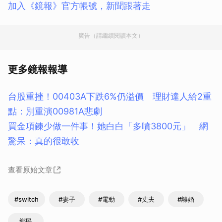
加入《鏡報》官方帳號，新聞跟著走
廣告（請繼續閱讀本文）
更多鏡報報導
台股重挫！00403A下跌6%仍溢價 理財達人給2重
點：別重演00981A悲劇
買金項鍊少做一件事！她白白「多噴3800元」 網
驚呆：真的很敢收
查看原始文章
#switch
#妻子
#電動
#丈夫
#離婚
鄉民