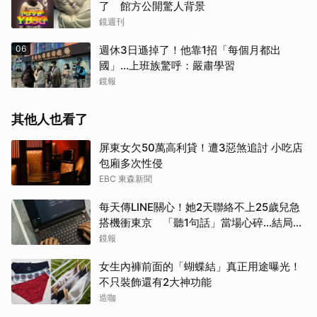
了 館方公開驚人背景
鏡週刊
06
週休3日遜掉了！他靠1招「每個月都出
國」...上班族驚呼：嚴肅學習
鏡報
其他人也看了
屏東女欠50萬高利貸！遭3惡煞追討 小吃店
包廂多次性侵
EBC 東森新聞
每天傳LINE關心！她2天聯絡不上25歲兒急
搭機衝東京 「聽1句話」當場心碎...結局看
哭網
鏡報
女生內褲前面的「蝴蝶結」真正用途曝光！
不只裝飾還有2大神功能
造咖