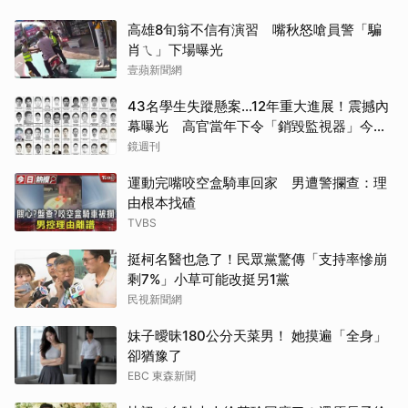
高雄8旬翁不信有演習 嘴秋怒嗆員警「騙
肖ㄟ」下場曝光
壹蘋新聞網
43名學生失蹤懸案...12年重大進展！震撼內
幕曝光 高官當年下令「銷毀監視器」今遭
逮
鏡週刊
運動完嘴咬空盒騎車回家 男遭警攔查：理
由根本找碴
TVBS
挺柯名醫也急了！民眾黨驚傳「支持率慘崩
剩7%」小草可能改挺另1黨
民視新聞網
妹子曖昧180公分天菜男！ 她摸遍「全身」
卻猶豫了
EBC 東森新聞