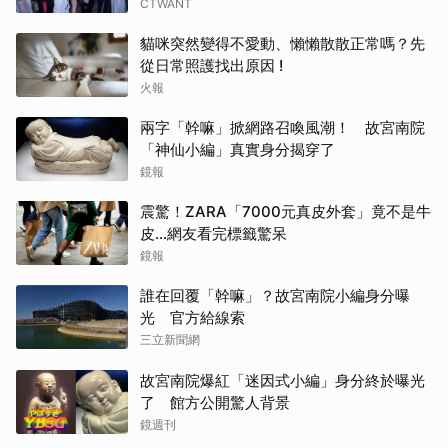
CTWANT
貓咪突然變得不愛動、懶懶散散正常嗎？先
從日常照護找出原因 !
火報
兩字「幹嘛」掀網路召喚風潮！ 故宮南院
「神仙小編」真實身分揭穿了
鏡報
震驚！ZARA「7000元真皮外套」竟不是牛
皮...網友看完標籤驚呆
鏡報
誰在回覆「幹嘛」？故宮南院小編身分曝
光 官方給線索
三立新聞網
故宮南院爆紅「迷因式小編」身分終於曝光
了 館方公開驚人背景
鏡週刊