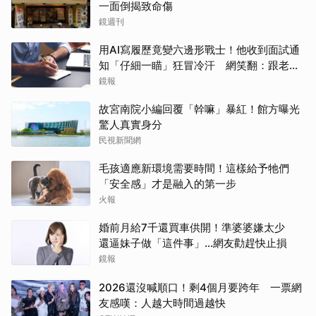
一面倒揭致命傷
鏡週刊
用AI寫履歷竟變六邊形戰士！他收到面試通
知「仔細一瞄」狂冒冷汗 網笑翻：跟老闆
禮尚往來
鏡報
故宮南院小編回覆「幹嘛」暴紅！館方曝光
驚人真實身分
民視新聞網
毛孩適應新環境需要時間！這樣給予牠們
「安全感」才是融入的第一步
火報
婚前月給7千還買車供開！準婆婆嫌太少
還逼妹子做「這件事」…網友勸趕快止損
鏡報
2026還沒喊順口！剩4個月要跨年 一票網
友感嘆：人越大時間過越快