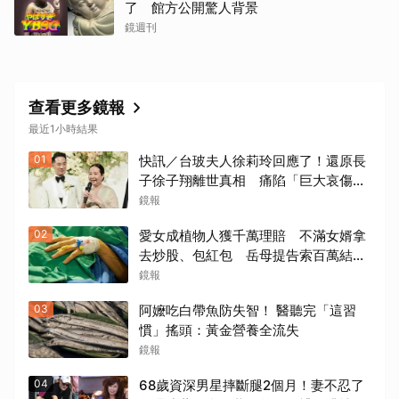
了 館方公開驚人背景
鏡週刊
查看更多鏡報
最近1小時結果
01
快訊／台玻夫人徐莉玲回應了！還原長
子徐子翔離世真相 痛陷「巨大哀傷」
足不出戶
鏡報
02
愛女成植物人獲千萬理賠 不滿女婿拿
去炒股、包紅包 岳母提告索百萬結局
出爐
鏡報
03
阿嬤吃白帶魚防失智！ 醫聽完「這習
慣」搖頭：黃金營養全流失
鏡報
04
68歲資深男星摔斷腿2個月！妻不忍了