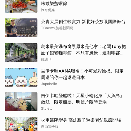
味歡樂螯蝦節
旅奇傳媒
茶青大展創生軟實力 新北好茶放眼國際舞台
TCnews 慈善新聞網
烏來最美瀑布窗景原來是他家！老闆Tony把
蚊子館變咖啡館 不只有風景，連咖啡都好
喝到讓人想再來
鏡週刊
吉伊卡哇×ANA聯名！小可愛彩繪機、限定
周邊陪你一起遨遊日本
Japaholic
吉伊卡哇登船啦！天星小輪化身「人魚島」
啟航 限定船票、明信片限時登場
Styletc
火車醫院變身 高雄親子遊樂園父親節開張
自由電子報