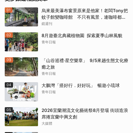
01
烏來最美瀑布窗景原來是他家！老闆Tony把
蚊子館變咖啡館 不只有風景，連咖啡都好
喝到讓人想再來
鏡週刊
02
8月遊臺北典藏植物園 探索夏季山林風貌
青年日報
03
「山谷巡禮‧星空樂章」 9/5來趟生態文化療
癒之旅
青年日報
04
大鵬灣「搭好行．好好玩」 暢遊小琉球
青年日報
05
2026宜蘭潮流文化藝術祭8月登場 街頭造浪
席捲宜蘭中興文創
大媒體