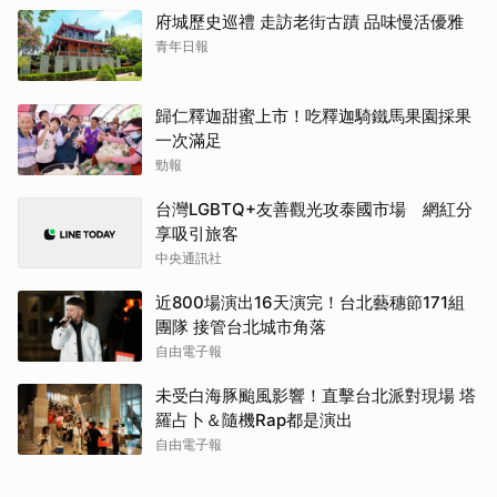
府城歷史巡禮 走訪老街古蹟 品味慢活優雅
青年日報
歸仁釋迦甜蜜上市！吃釋迦騎鐵馬果園採果
一次滿足
勁報
台灣LGBTQ+友善觀光攻泰國市場 網紅分
享吸引旅客
中央通訊社
近800場演出16天演完！台北藝穗節171組
團隊 接管台北城市角落
自由電子報
未受白海豚颱風影響！直擊台北派對現場 塔
羅占卜＆隨機Rap都是演出
自由電子報