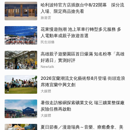
哈利波特官方店插旗台中8/22開幕 採分流
入場、限定商品搶先看
旅遊雲
花東慢遊熱潮 池上單車行轉型多元服務 多
人電動車成親子旅遊首選
民生頭條
高雄親子遊樂園區首日爆滿 知名粉專「高雄
好過日」實測好評
Newtalk
2026宜蘭潮流文化藝術祭8月登場 街頭造浪
席捲宜蘭中興文創
大媒體
暑假走訪猴硐探索礦業文化 瑞三鑛業整煤廠
炭險任務再啟動
大媒體
夏日節奏／漫遊瑞典～音樂、療癒桑拿、美