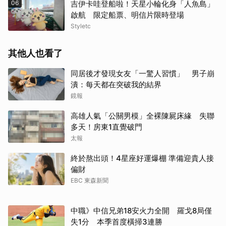
06
吉伊卡哇登船啦！天星小輪化身「人魚島」
啟航 限定船票、明信片限時登場
Styletc
其他人也看了
同居後才發現女友「一驚人習慣」 男子崩
潰：每天都在突破我的結界
鏡報
高雄人氣「公關男模」全裸陳屍床緣 失聯
多天！房東1直覺破門
太報
終於熬出頭！4星座好運爆棚 準備迎貴人接
偏財
EBC 東森新聞
中職》中信兄弟18安火力全開 羅戈8局僅
失1分 本季首度橫掃3連勝