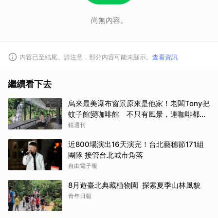
尚無內容。
內容已至結尾。請注意，部分內容可能未顯示。
查看資訊
繼續看下去
烏來最美瀑布窗景原來是他家！老闆Tony把
蚊子館變咖啡館 不只有風景，連咖啡都好
喝到讓人想再來
鏡週刊
近800場演出16天演完！台北藝穗節171組
團隊 接管台北城市角落
自由電子報
8月遊臺北典藏植物園 探索夏季山林風貌
青年日報