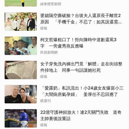
緯來體育新聞
婆媳隔空撕破臉？台玻夫人還原長子離世2
原因 「手機千金」不忍了：如其說還需要
離開嗎？
鏡報
取消
柯文哲爆粗口了！拒向陳時中道歉還罵3
字 一旁盧秀燕反應曝
民視新聞網
女子穿免洗內褲出門竟「解體」走在街頭整
件掉地上 同事一句話讓她社死
鏡報
「愛露奶」私訊流出！小24歲女友爆當小三
「大鬧病房氣孕婦」 姜厚任不忍回應了
鏡週刊
22億守護神頻放火！連2天關門失敗 道奇
主帥賽後說重話
鏡報