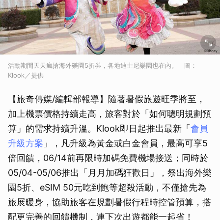
活動期間天天瘋搶海外樂園5折券，各地迪士尼樂園也在內。 圖：
Klook／提供
【旅奇傳媒/編輯部報導】隨著暑假旅遊旺季將至，
加上機票價格持續走高，旅客對於「如何聰明規劃預
算」的需求持續升溫。Klook即日起推出最新「
會員
升級方案
」，凡升級為黃金或白金會員，最高可享5
倍回饋，06/14前再限時加碼免費機場接送；同時於
05/04-05/06推出「月月加碼狂歡日」，祭出海外樂
園5折、eSIM 50元吃到飽等超殺活動，不僅搶先為
旅展暖身，協助旅客在規劃暑假行程時控管預算，搭
配更完善的回饋機制，連下次出遊都能一起省！