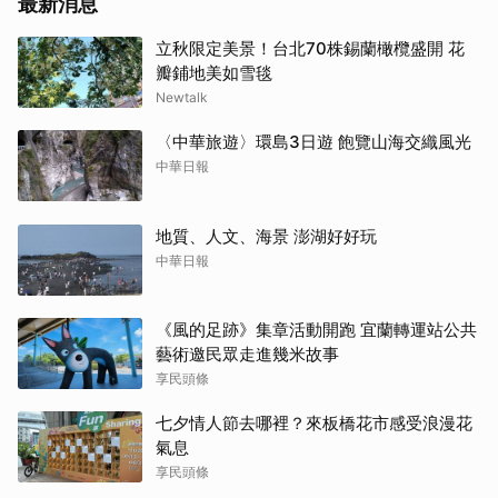
最新消息
立秋限定美景！台北70株錫蘭橄欖盛開 花
瓣鋪地美如雪毯
Newtalk
〈中華旅遊〉環島3日遊 飽覽山海交織風光
中華日報
地質、人文、海景 澎湖好好玩
中華日報
《風的足跡》集章活動開跑 宜蘭轉運站公共
藝術邀民眾走進幾米故事
享民頭條
七夕情人節去哪裡？來板橋花市感受浪漫花
氣息
享民頭條