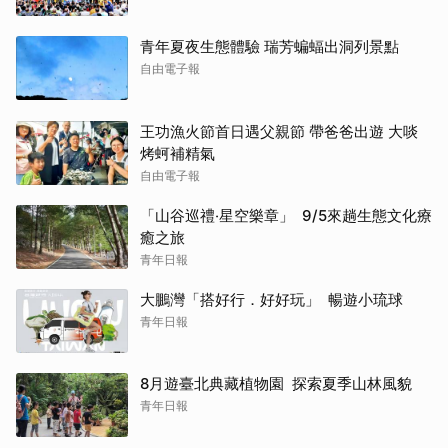
青年夏夜生態體驗 瑞芳蝙蝠出洞列景點
自由電子報
王功漁火節首日遇父親節 帶爸爸出遊 大啖
烤蚵補精氣
自由電子報
「山谷巡禮‧星空樂章」 9/5來趟生態文化療
癒之旅
青年日報
大鵬灣「搭好行．好好玩」 暢遊小琉球
青年日報
8月遊臺北典藏植物園 探索夏季山林風貌
青年日報