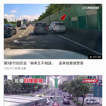
01:38
國1新竹段匝道「兩車互不相讓」 逼車致擦撞壅塞
129,272 觀看次數