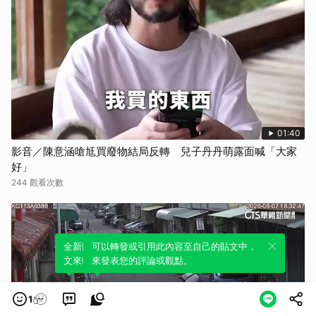
01:40
影音／陳意涵嗆尪買廢物結局反轉 兒子丹丹萌露面喊「大家
好」
244 觀看次數
全新體驗！一鍵引用此內容，透過發布貼
可以轉發或引用此內容至自己的貼文中，
文來輕鬆表達個人立場。
來發表您的評論或觀點。
1