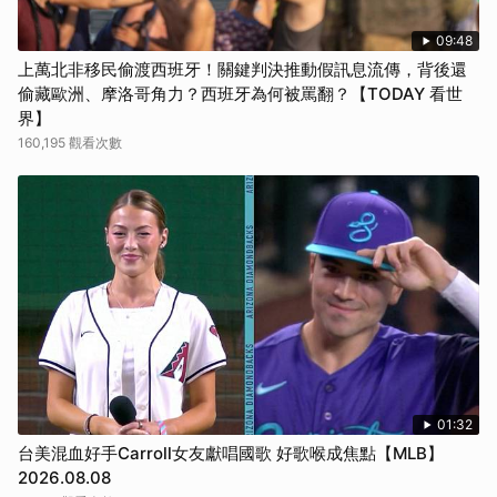
09:48
上萬北非移民偷渡西班牙！關鍵判決推動假訊息流傳，背後還
偷藏歐洲、摩洛哥角力？西班牙為何被罵翻？【TODAY 看世
界】
160,195 觀看次數
01:32
台美混血好手Carroll女友獻唱國歌 好歌喉成焦點【MLB】
2026.08.08