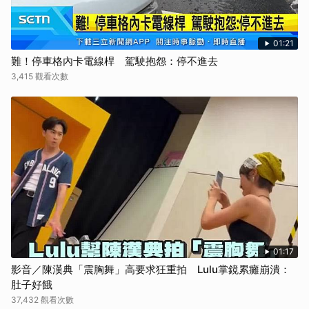
01:21
難！停車格內卡電線桿 駕駛抱怨：停不進去
3,415 觀看次數
01:17
影音／陳漢典「震胸舞」高要求狂重拍 Lulu掌鏡累癱崩潰：
肚子好餓
37,432 觀看次數