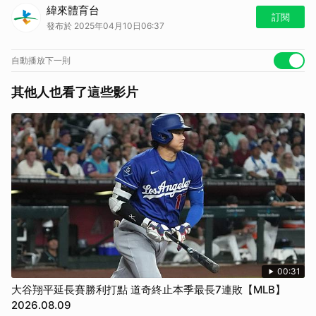
馬上加入「
LINE TODAY 運動
」官方帳號，熱播球賽即時通知，好球不
緯來體育台
錯過～
訂閱
發布於 2025年04月10日06:37
直播賽程表：
https://u.lin.ee/dso5PiC
自動播放下一則
其他人也看了這些影片
00:31
大谷翔平延長賽勝利打點 道奇終止本季最長7連敗【MLB】
2026.08.09