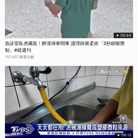
00:44
急診室臥虎藏龍！醉漢揮拳鬧事 護理師展柔術「3秒鎖喉壓
制」#鏡週刊
157,457 觀看次數
04:19