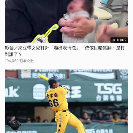
01:02
影音／納豆帶女兒打針「嚇出表情包」 依依目睹笑翻：是打
到誰了？
194,050 觀看次數