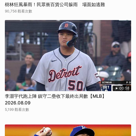
樹林狂風暴雨！民眾衝百貨公司躲雨 場面如逃難
90,756 觀看次數
00:58
李灝宇代跑上陣 鎮守二壘收下最終出局數【MLB】
2026.08.09
5,199 觀看次數