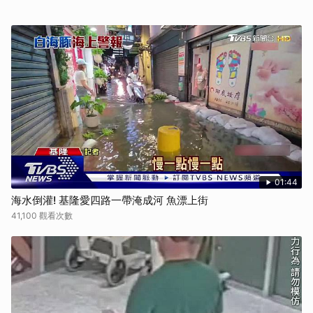
01:44
海水倒灌! 基隆愛四路一帶淹成河 魚漂上街
41,100 觀看次數