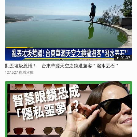
01:37
亂丟垃圾惹議！ 台東華源天空之鏡遭遊客＂潑水丟石＂
127,527 觀看次數