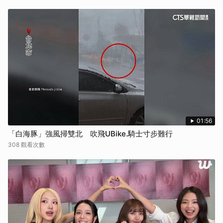
01:56
「白海豚」強風掃雙北 吹飛UBike.騎士寸步難行
308 觀看次數