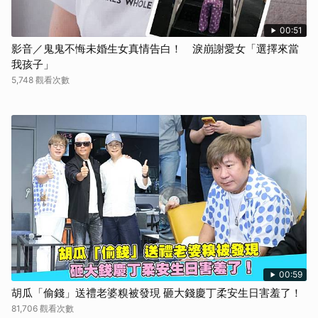
00:51
影音／鬼鬼不悔未婚生女真情告白！ 淚崩謝愛女「選擇來當
我孩子」
5,748 觀看次數
00:59
胡瓜「偷錢」送禮老婆糗被發現 砸大錢慶丁柔安生日害羞了！
81,706 觀看次數