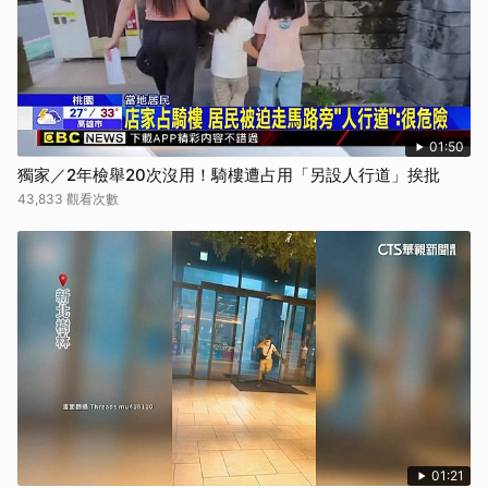
01:50
獨家／2年檢舉20次沒用！騎樓遭占用「另設人行道」挨批
43,833 觀看次數
01:21