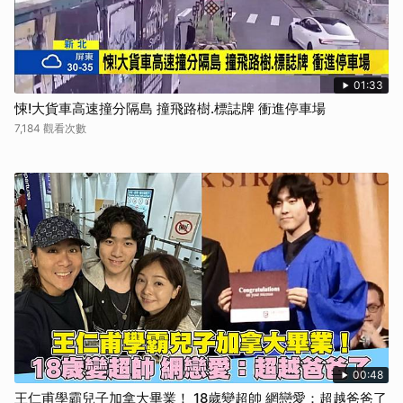
01:33
悚!大貨車高速撞分隔島 撞飛路樹.標誌牌 衝進停車場
7,184 觀看次數
00:48
王仁甫學霸兒子加拿大畢業！ 18歲變超帥 網戀愛：超越爸爸了