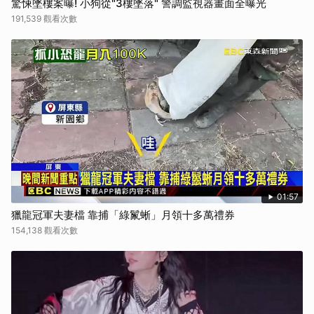
驚悚墜樓案曝! 小狗從"3樓墜落" 警調監視器畫面全曝光
取消
191,539 觀看次數
01:57
獵龍冠軍夫妻檔 靠捕「綠鬣蜥」月領十多萬禮券
154,138 觀看次數