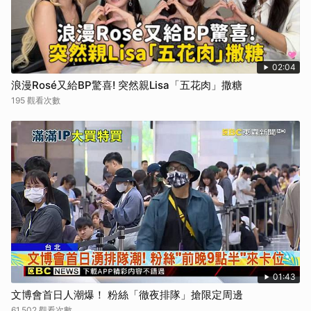
02:04
浪漫Rosé又給BP驚喜! 突然親Lisa「五花肉」撒糖
195 觀看次數
01:43
文博會首日人潮爆！ 粉絲「徹夜排隊」搶限定周邊
61,502 觀看次數