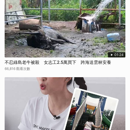
01:24
不忍綠島老牛被殺 女志工2.5萬買下 跨海送雲林安養
66,816 觀看次數