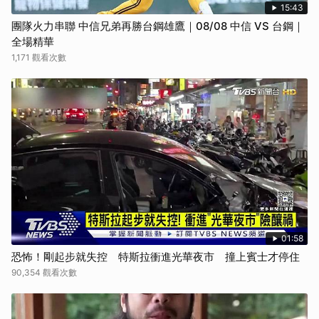
15:43
團隊火力串聯 中信兄弟再勝台鋼雄鷹｜08/08 中信 VS 台鋼｜
全場精華
1,171 觀看次數
01:58
恐怖！剛起步就失控 特斯拉衝進光華夜市 撞上賓士才停住
90,354 觀看次數