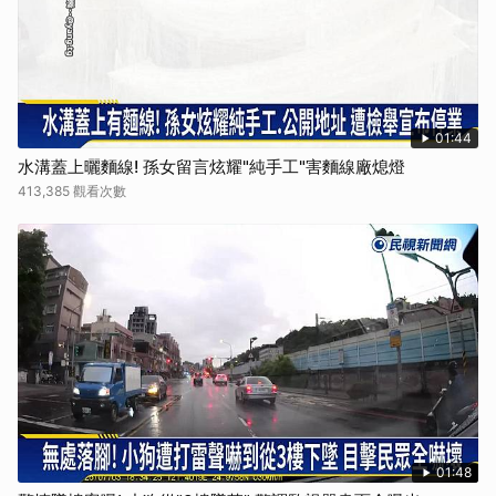
01:44
水溝蓋上曬麵線! 孫女留言炫耀"純手工"害麵線廠熄燈
413,385 觀看次數
01:48