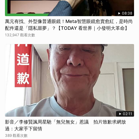
08:38
萬元有找、外型像普通眼鏡！Meta智慧眼鏡愈賣愈紅，是時尚
配件還是「隱私噩夢」？【TODAY 看世界｜小發明大革命】
132,947 觀看次數
02:11
影音／李修賢諷周星馳「無兒無女」惹議 拍片致歉求網放
過：大家手下留情
389 觀看次數