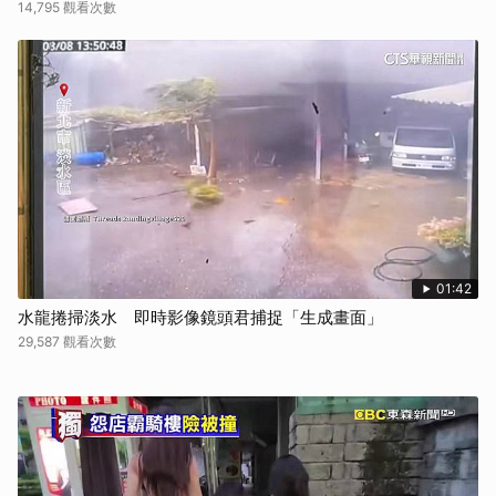
14,795 觀看次數
01:42
水龍捲掃淡水 即時影像鏡頭君捕捉「生成畫面」
29,587 觀看次數