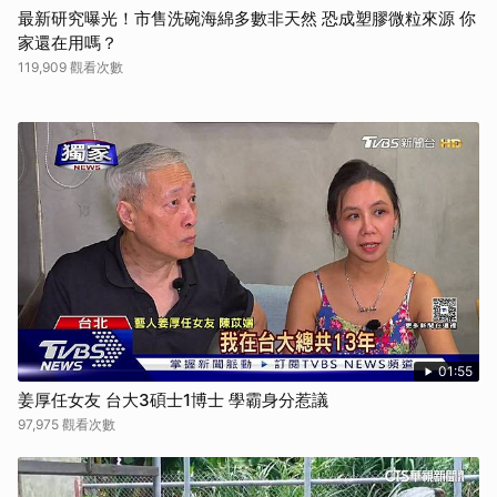
最新研究曝光！市售洗碗海綿多數非天然 恐成塑膠微粒來源 你
家還在用嗎？
119,909 觀看次數
01:55
姜厚任女友 台大3碩士1博士 學霸身分惹議
97,975 觀看次數