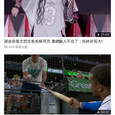
01:00
謝金燕發文想念爸爸豬哥亮 遭網酸人不在了：你終於長大!
86,434 觀看次數
00:31