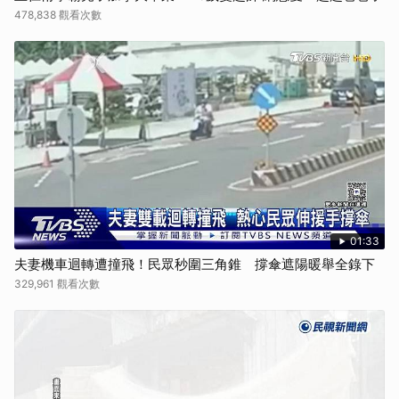
478,838 觀看次數
01:33
夫妻機車迴轉遭撞飛！民眾秒圍三角錐 撐傘遮陽暖舉全錄下
329,961 觀看次數