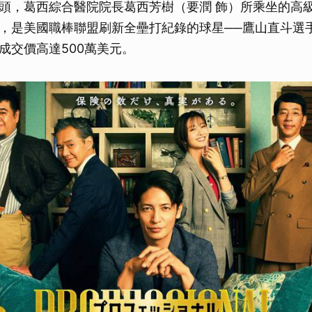
頭，葛西綜合醫院院長葛西芳樹（要潤 飾）所乘坐的高
，是美國職棒聯盟刷新全壘打紀錄的球星──鷹山直斗選
成交價高達500萬美元。