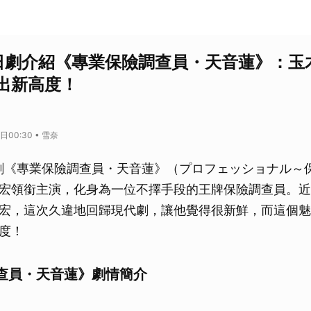
季日劇介紹《專業保險調查員・天音蓮》：玉
出新高度！
日00:30 • 雪奈
日劇《專業保險調查員・天音蓮》（プロフェッショナル～
宏領銜主演，化身為一位不擇手段的王牌保險調查員。近
宏，這次久違地回歸現代劇，讓他覺得很新鮮，而這個魅
度！
查員・天音蓮》劇情簡介