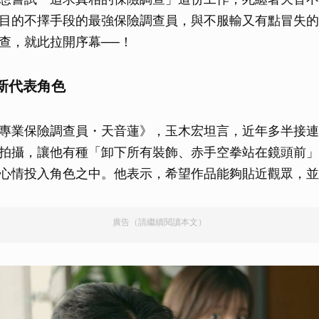
目的不擇手段的最強保險調查員，與不服輸又有點冒失的
查，就此拉開序幕──！
新代表角色
專業保險調查員・天音蓮》，玉木宏坦言，近年多半接連
拍攝，讓他有種「卸下所有裝飾、赤手空拳站在鏡頭前」
心情投入角色之中。他表示，希望作品能夠貼近觀眾，並
廣告（請繼續閱讀本文）