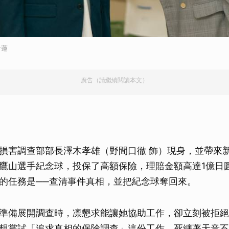
音蓮
廣告（請繼續閱讀本文）
損害調查部部長澤木孝雄（野間口徹 飾）現身，並帶來
鷹山選手紀念球，投保了高額保險，理賠金額高達1億日
的任務是──查清事件真相，並把紀念球奪回來。
準備展開調查時，凛懇求能讓她協助工作，卻立刻被拒絕
想嘗試「追求真相的保險調查」這份工作，死纏著天音不