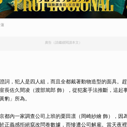
音蓮
廣告（請繼續閱讀本文）
證詞，犯人是四人組，而且全都戴著動物造型的面具。趕
室長佐久間凌（渡部篤郎 飾），從犯案手法推斷，這起
黃豹」所為。
京都內一家調查公司上班的栗田凛（岡崎紗繪 飾），因
於正義感拒絕竄改問卷數據，而慘遭公司解雇。當天夜裡