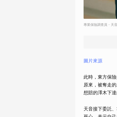
專業保險調查員・天
圖片來源
此時，東方保險
原來，被奪走的
想賠的澤木下達
天音接下委託、
死心，表示自己