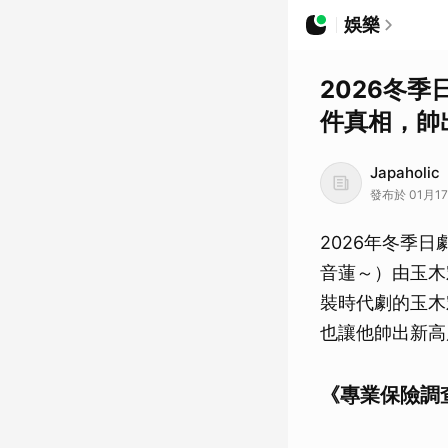
娛樂
2026冬
件真相，帥
Japaholic
發布於 01月17
2026年冬季
音蓮～）由玉木
裝時代劇的玉木
也讓他帥出新高
《專業保險調