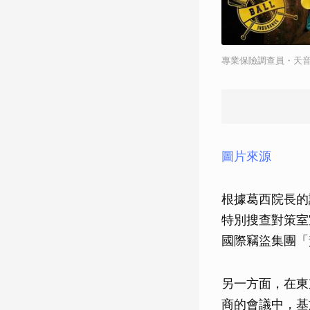
專業保險調查員・天
圖片來源
根據葛西院長的
特別搜查對策室
國際竊盜集團「
另一方面，在東
商的會議中，基