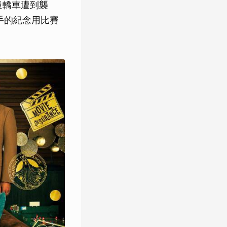
級轎車遭到襲
手的紀念用比賽