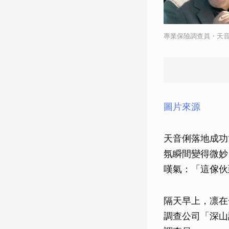
專業保險調查員・天
圖片來源
天音俐落地成功
氛瞬間變得微妙
嘆氣：「這傢伙
隔天早上，凛在
調查公司「深山