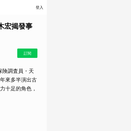
登入
木宏揭發事
訂閱
保険調査員・天
年來多半演出古
力十足的角色，