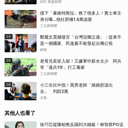
EBC 東森新聞
03
擋下「暴衝特斯拉」救了很多人！賓士車主
身分曝…他社群擁1.4萬追蹤
三立新聞網
04
鄭麗文震撼發言「台灣沒獨立過」：從來不
是一個國家、民進黨不敢發起台獨公投
鏡報
05
老母兄長皆入獄！又嫌軍中薪水太少 阿兵
哥「逃兵1年」打工養家
三立新聞網
06
小三生比中指！罵男老師「娘娘腔滾出
去」 判賠2萬
太報
其他人也看了
徐巧芯提陳柏惟反踢到大鐵板！林智群PO這