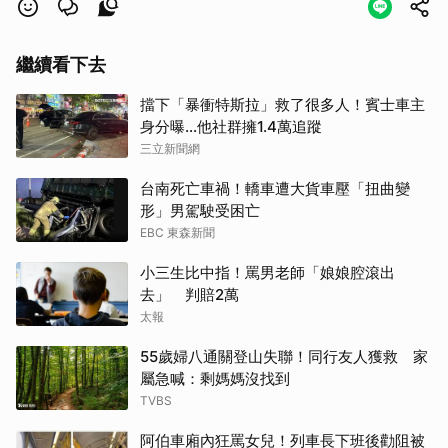
人，蔡英文認同，同性戀結婚戶政事務所那一位是不是男的
穿裙子。
繼續看下去
那種不知道要如何檢查是男的還是女的正好坐在戶政事務所
辨事情，身份證不曉得是不是自己造作的，不然怎麼會有那
擋下「暴衝特斯拉」救了很多人！賓士車主
身分曝…他社群擁1.4萬追蹤
種女的。
三立新聞網
台南死亡車禍！轎車遭大貨車壓「扭曲變
形」男駕駛受困亡
EBC 東森新聞
小三生比中指！罵男老師「娘娘腔滾出
去」 判賠2萬
太報
55歲婦八通關登山失聯！同行友人獲救 家
屬急喊：剩媽媽沒找到
TVBS
阿伯車廂內狂罵女兒！列車長下班後勸阻被