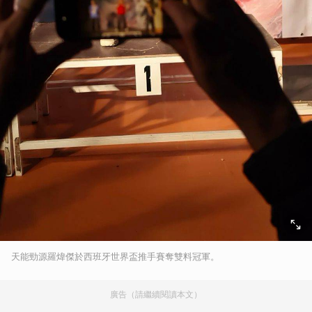
天能勁源羅煒傑於西班牙世界盃推手賽奪雙料冠軍。
廣告（請繼續閱讀本文）