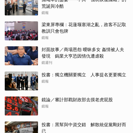
荒誕與冷酷
鏡報
梁東屏專欄：花蓮堰塞湖之亂，政客不記取
教訓只會包牌
鏡報
封面故事／商場恩怨 曖昧多女 姦情被人夫
發現 鎢業大亨恐因情仇遭虐殺
鏡週刊
投書：獨立機關要獨立 人事提名更要獨立
鏡報
鏡論／審計部戳財政部去摸老虎屁股
鏡報
投書：黑幫與中資交錯 解散統促黨剛好而
已