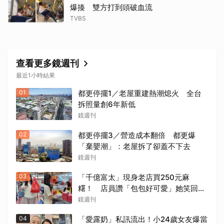
爆揍 雙方打到頭破血流
TVBS
查看更多鏡週刊
最近1小時結果
01
都更停擺1／老屋重建熱潮熄火 全台
拆照量創6年新低
鏡週刊
02
都更停擺3／營造成本翻倍 都更爆
「棄嬰潮」：老屋拆了卻蓋不下去
鏡週刊
03
「千億富太」現身老店買250元麻
糬！ 店員讚「包包好可愛」她笑回：
我自己做的
鏡週刊
04
「愛露奶」私訊流出！小24歲女友爆當