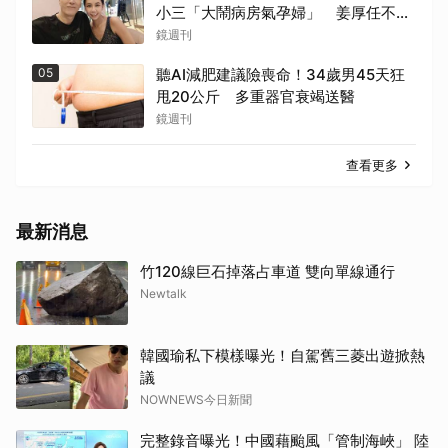
小三「大鬧病房氣孕婦」 姜厚任不忍
回應了
鏡週刊
05
聽AI減肥建議險喪命！34歲男45天狂
甩20公斤 多重器官衰竭送醫
鏡週刊
查看更多
最新消息
竹120線巨石掉落占車道 雙向單線通行
Newtalk
韓國瑜私下模樣曝光！自駕舊三菱出遊掀熱
議
NOWNEWS今日新聞
完整錄音曝光！中國藉颱風「管制海峽」 陸