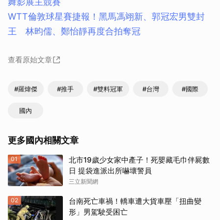
舞影展主競賽
WTT倫敦球星賽捷報！黑馬馮翊新、郭冠宏男雙封
王 林昀儒、鄭怡靜再度合拍奪冠
查看原始文章
#羅煒傑
#推手
#雙料冠軍
#台灣
#國際
國內
更多國內相關文章
01
北市19歲少女家中產子！死嬰藏毛巾伴屍數
日 提袋進派出所嚇壞警員
三立新聞網
02
台南死亡車禍！轎車遭大貨車壓「扭曲變
形」男駕駛受困亡