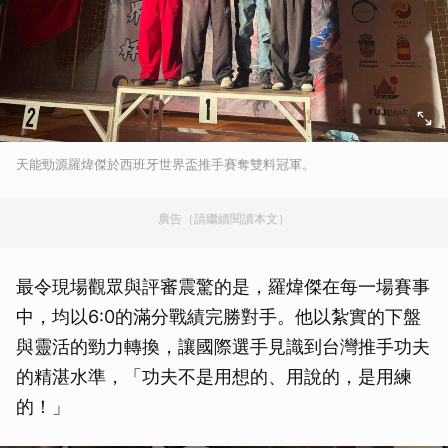
天能勁源羅煒傑於西班牙世界盃推手賽奪雙料冠軍。
廣告（請繼續閱讀本文）
最令現場觀眾與評審震驚的是，羅煒傑在每一場賽事
中，均以6:0的滿分戰績完勝對手。他以紮實的下盤
與靈活的勁力轉換，讓國際選手見識到台灣推手功夫
的精湛水準，「功夫不是用想的、用說的，是用練
的！」