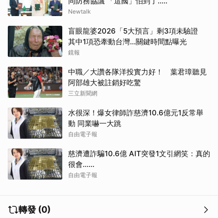
同防務協議 「這國」怕到了.....
Newtalk
盲眼龍婆2026「5大預言」剩3項未驗證
其中1項恐牽動台灣...關鍵時間點曝光
鏡報
中職／大讚各隊洋投實力好！ 葉君璋聽見
阿部雄大被註銷好吃驚
取消
三立新聞網
水很深！爆女律師詐慈濟10.6億元1反常舉
動 同業嚇一大跳
自由電子報
慈濟遭詐騙10.6億 AIT突發1文引網笑：真的
很會……
自由電子報
轉發 (0)