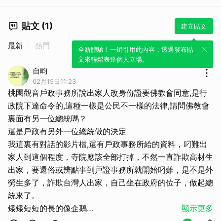
貼文 (1)
建立貼文
最新
熱門
全新體驗！一鍵引用此內容，透過發布貼
文來輕鬆表達個人立場。
自畇
02月15日11:23
桃園觀音戶政事務所說出家人改身份證要佛教會同意,是行
政院下達命令的,這種一樣是公民不一樣的法律,請問佛教會
裏面有另一位總統嗎？
還是戶政有另外一位總統做的決定
我這裏有對話的影片檔,還有戶政事務所給的資料，叼難出
家人到這個程度，寺院應該全部打掉，不然一直詐欺高材生
出家，要還俗或辨點事到戸證事務所就開始叼難，是不是外
勞生多了，詐欺台灣人出家，自己坐在政府的位子，做起總
統來了。
矮矮短短的長的像企鵝
顯示更多
女的長的像男的又肥又胖，男的也沒那麼難看。是不是變性