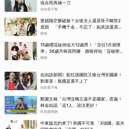
張合照再補一刀
自由電子報
婆媳隔空撕破臉？台玻夫人還原長子離世2
原因 「手機千金」不忍了：如其說還需要
離開嗎？
鏡報
15歲櫻花妹倒追大12歲男！「交往1月就懷
孕」36歲升格當阿嬤 婚後得知「這秘密」
傻眼了
鏡報
自由說新聞》藍狂擋國防又嗆台灣非國家！
劉泰英：叛國是選不上了
自由電子報
鄭麗文稱「台灣沒獨立過不是國家」惹義！
林金結認「這1人」說法更好！
民視新聞網
中東版北約來了! 美國不可靠 「3強國」簽共