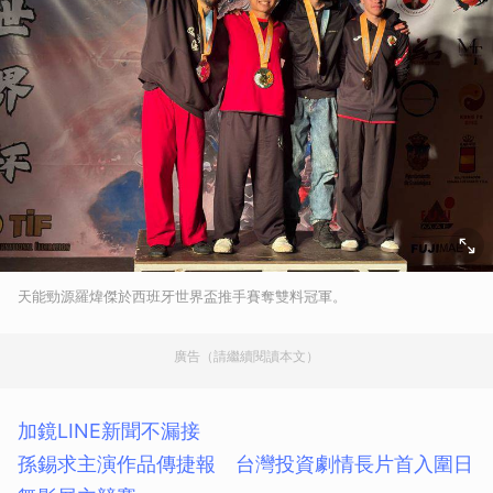
天能勁源羅煒傑於西班牙世界盃推手賽奪雙料冠軍。
廣告（請繼續閱讀本文）
加鏡LINE新聞不漏接
孫錫求主演作品傳捷報 台灣投資劇情長片首入圍日