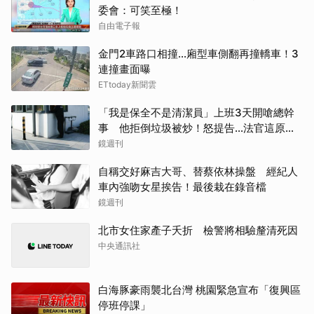
委會：可笑至極！
自由電子報
金門2車路口相撞...廂型車側翻再撞轎車！3
連撞畫面曝
ETtoday新聞雲
「我是保全不是清潔員」上班3天開嗆總幹
事 他拒倒垃圾被炒！怒提告...法官這原因
判敗訴
鏡週刊
自稱交好麻吉大哥、替蔡依林操盤 經紀人
車內強吻女星挨告！最後栽在錄音檔
鏡週刊
北市女住家產子夭折 檢警將相驗釐清死因
中央通訊社
白海豚豪雨襲北台灣 桃園緊急宣布「復興區
停班停課」