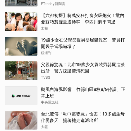
ETtoday新聞雲
【六都初探】蔣萬安狂打食安吸炮火！黨內
憂蘇巧慧聲量遭稀釋 李四川躺平閃過
太報
19歲少女在父親節提男嬰屍體報案 警員打
開袋子當場嚇壞了
鏡週刊
父親節驚魂！北市19歲少女袋裝男嬰屍進派
出所 警方採證釐清死因
TVBS
颱風白海豚影響 竹縣山區8校8/9停課、正
常上班
中央通訊社
台北驚傳「毛巾裹嬰屍」命案！10多歲生母
伴屍多天 提著祂走進派出所
太報