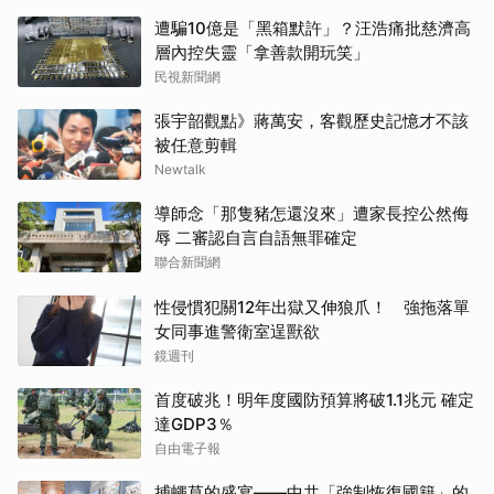
遭騙10億是「黑箱默許」？汪浩痛批慈濟高
層內控失靈「拿善款開玩笑」
民視新聞網
張宇韶觀點》蔣萬安，客觀歷史記憶才不該
被任意剪輯
Newtalk
導師念「那隻豬怎還沒來」遭家長控公然侮
辱 二審認自言自語無罪確定
聯合新聞網
性侵慣犯關12年出獄又伸狼爪！ 強拖落單
女同事進警衛室逞獸欲
鏡週刊
首度破兆！明年度國防預算將破1.1兆元 確定
達GDP3％
自由電子報
捕蠅草的盛宴——中共「強制恢復國籍」的