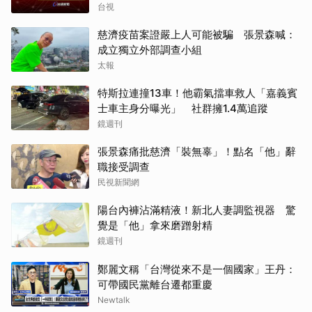
台視
慈濟疫苗案證嚴上人可能被騙 張景森喊：
成立獨立外部調查小組
太報
特斯拉連撞13車！他霸氣擋車救人「嘉義賓
士車主身分曝光」 社群擁1.4萬追蹤
鏡週刊
張景森痛批慈濟「裝無辜」！點名「他」辭
職接受調查
民視新聞網
陽台內褲沾滿精液！新北人妻調監視器 驚
覺是「他」拿來磨蹭射精
鏡週刊
鄭麗文稱「台灣從來不是一個國家」王丹：
可帶國民黨離台遷都重慶
Newtalk