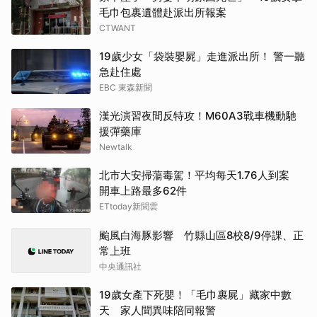
毛巾包裹遺體赴派出所報案
CTWANT
19歲少女「袋裝嬰屍」走進派出所！ 警一聽
急赴住處
EBC 東森新聞
漢光演習夜間反特攻！M60A3戰車機動馳
援彈藥庫
Newtalk
北市大安掃蕩毒駕！平均每天1.76人到案
開車上路最多62件
ETtoday新聞雲
颱風白海豚影響 竹縣山區8校8/9停課、正
常上班
中央通訊社
19歲女產下死嬰！「毛巾裹屍」藏家中數
天 家人聞異味陪同報警