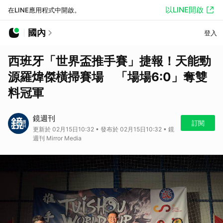
以LINE開啟
在LINE應用程式中開啟。
國內
登入
西班牙「世界盃推手賽」捷報！天能勁
源羅煒傑橫掃賽場 「場場6:0」奪雙
料冠軍
鏡週刊
訂閱
更新於 02月15日10:32 • 發布於 02月15日10:32 • 鏡
週刊 Mirror Media