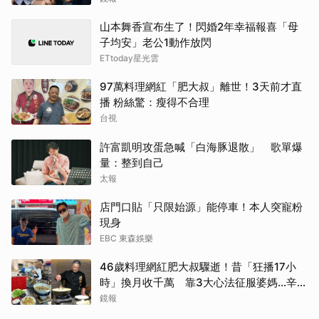
山本舞香宣布生了！閃婚2年幸福報喜「母
子均安」老公1動作放閃
ETtoday星光雲
97萬料理網紅「肥大叔」離世！3天前才直
播 粉絲驚：瘦得不合理
台視
許富凱明攻蛋急喊「白海豚退散」 歌單爆
量：整到自己
太報
店門口貼「只限始源」能停車！本人突寵粉
現身
EBC 東森娛樂
46歲料理網紅肥大叔驟逝！昔「狂播17小
時」換月收千萬 靠3大心法征服婆媽…辛酸
內幕曝
鏡報