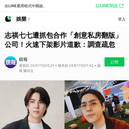
以LINE開啟
在LINE應用程式中開啟。
娛樂
登入
志祺七七遭抓包合作「創意私房翻版」
公司！火速下架影片道歉：調查疏忽
鏡報
訂閱
更新於 05月17日05:21 • 發布於 05月17日01:43 • 鏡
報 陳琮文