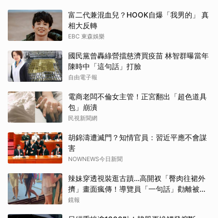
富二代兼混血兒？HOOK自爆「我男的」 真
相大反轉
EBC 東森娛樂
國民黨曾轟綠營擋慈濟買疫苗 林智群曝當年
陳時中「這句話」打臉
自由電子報
電商老闆不倫女主管！正宮翻出「超色道具
包」崩潰
民視新聞網
胡錦濤遭滅門？知情官員：習近平應不會謀
害
NOWNEWS今日新聞
辣妹穿透視裝逛古蹟…高開衩「臀肉往裙外
擠」畫面瘋傳！導覽員「一句話」勸離被狂
讚
鏡報