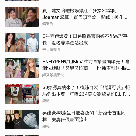
員工建文陪睡機場爆紅！狂接20業配
Joeman幫算「買房頭期款」驚喊：換作我
也想離職
鏡週刊
6年舊怨爆發！田路路轟曹雨婷不配當理事
長 點名姜厚任站出來
中天電視台
ENHYPEN站姐Mina生前直播畫面曝光！遭
網洗版酸「又哭又吃藥」 開播不到1小時自
縊
緯來娛樂新聞
SJ始源真的來了！粉絲自製「始源可以」拒
馬釣出本尊 狂吸234萬次瀏覽見證E.L.F.追
星成功
鏡報
吳建豪48歲生日驚喜放閃！新婚妻首度同
框 夫妻依偎畫面流出
鏡報