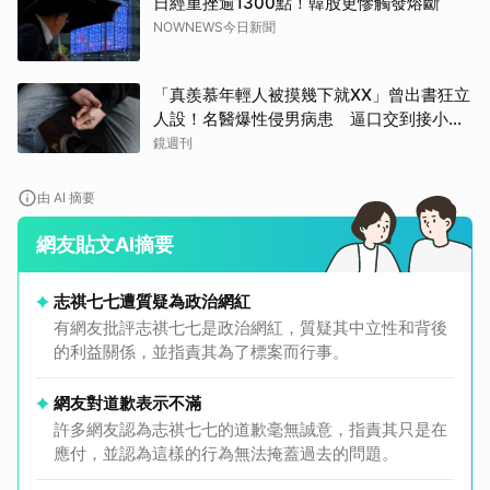
日經重挫逾1300點！韓股更慘觸發熔斷
NOWNEWS今日新聞
「真羨慕年輕人被摸幾下就XX」曾出書狂立
人設！名醫爆性侵男病患 逼口交到接小孩
鬧鐘響才停
鏡週刊
由 AI 摘要
網友貼文AI摘要
志祺七七遭質疑為政治網紅
有網友批評志祺七七是政治網紅，質疑其中立性和背後
的利益關係，並指責其為了標案而行事。
網友對道歉表示不滿
許多網友認為志祺七七的道歉毫無誠意，指責其只是在
應付，並認為這樣的行為無法掩蓋過去的問題。