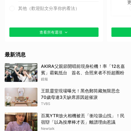
其他（歡迎貼文分享你的看法）
查看所有選項
最新消息
AKIRA父親節開唱前現身松機！率「12名嘉
賓」霸氣抵台 簽名、合照來者不拒超圈粉
鏡報
王凱靈堂現場曝光！黑色郵筒藏無限思念
70歲母連3天缺席原因超催淚
TVBS
百萬YTR放火相機被丟「衝垃圾山找」！民
宿辯「以為按摩棒才丟」離譜理由惹議
Newtalk