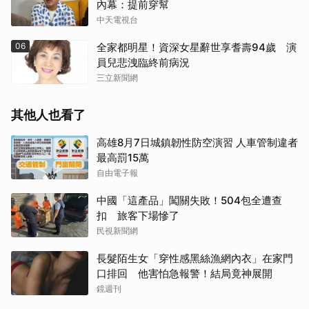
內幕：提前穿幫
中天電視台
06
全家都明星！資深女星辭世享耆壽94歲 演
員兒悲洩臨終前病況
三立新聞網
其他人也看了
高雄8月7日城鎮韌性防空演習 人車管制違者
最高罰15萬
自由電子報
中國「這產品」闖關失敗！504包全遭查
扣 旅客下場慘了
民視新聞網
長髮陌生女「穿性感黑絲漁網內衣」在家門
口排回 他害怕急報警！結局竟神展開
鏡週刊