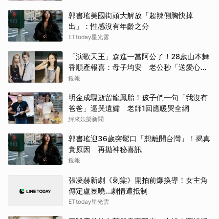
郭書瑤美國街頭大解放「超辣側胸快掉
出」：性感沒有年齡之分
ETtoday星光雲
「演歌天王」森進一當阿公了！28歲山本舞
香順產報喜：母子均安 老公秒「送愛心」
閃炸
鏡報
明金成驟逝留龍鳳胎！孩子們一句「我沒有
爸爸」逼哭遺孀 老師1回應暖哭全網
緯來娛樂新聞
郭書瑤迎36歲突鬆口「想離開台灣」！揭真
實原因 再拋神秘喜訊
鏡報
張凌赫新劇《刺棠》開拍前爆換導！女主角
傳定盧昱曉…劇情遭抵制
ETtoday星光雲