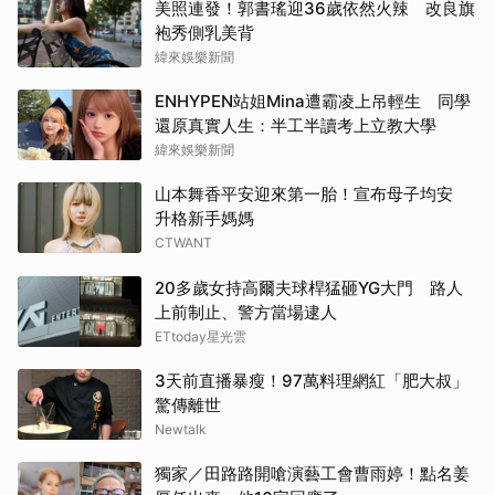
美照連發！郭書瑤迎36歲依然火辣 改良旗
袍秀側乳美背
緯來娛樂新聞
ENHYPEN站姐Mina遭霸凌上吊輕生 同學
還原真實人生：半工半讀考上立教大學
緯來娛樂新聞
山本舞香平安迎來第一胎！宣布母子均安
升格新手媽媽
CTWANT
20多歲女持高爾夫球桿猛砸YG大門 路人
上前制止、警方當場逮人
ETtoday星光雲
3天前直播暴瘦！97萬料理網紅「肥大叔」
驚傳離世
Newtalk
獨家／田路路開嗆演藝工會曹雨婷！點名姜