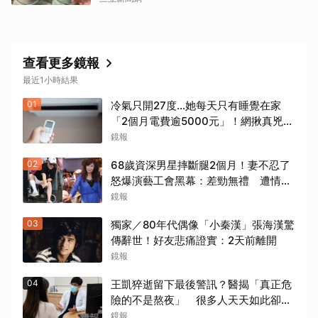
查看更多鏡報
最近1小時結果
01
冷氣只開27度…她每天只有睡覺在家
「2個月電費逾5000元」！網揪真兇恐
是「它」
鏡報
02
68歲資深男星摔斷腿2個月！妻不忍了
怒爆演藝工會黑幕：差勁無禮 遭情勒
8年、收二手探病禮
鏡報
03
獨家／80年代偶像「小秦漢」張海漢驚
傳辭世！好友悲痛證實：2天前離開
鏡報
04
王凱猝逝留下最後警訊？醫揭「真正危
險的不是熬夜」 很多人天天如此卻不
自知
鏡報