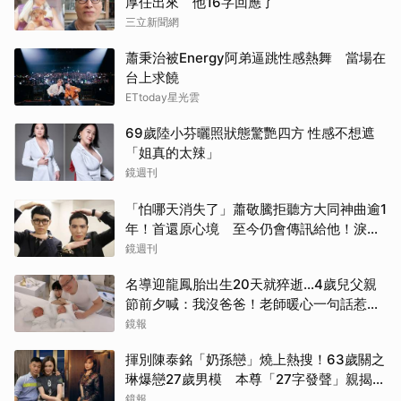
厚任出來 他16字回應了
三立新聞網
蕭秉治被Energy阿弟逼跳性感熱舞 當場在
台上求饒
ETtoday星光雲
69歲陸小芬曬照狀態驚艷四方 性感不想遮
「姐真的太辣」
鏡週刊
「怕哪天消失了」蕭敬騰拒聽方大同神曲逾1
年！首還原心境 至今仍會傳訊給他！淚曝
備份所有語音
鏡週刊
名導迎龍鳳胎出生20天就猝逝...4歲兒父親
節前夕喊：我沒爸爸！老師暖心一句話惹哭
遺孀
鏡報
揮別陳泰銘「奶孫戀」燒上熱搜！63歲關之
琳爆戀27歲男模 本尊「27字發聲」親揭真
相
鏡報