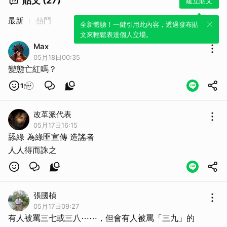
貼文 (27)
建立貼文
最新
熱門
全新體驗！一鍵引用此內容，透過發布貼
文來輕鬆表達個人立場。
Max
05月18日00:35
變態亡紅嗎？
取消
1
改革派代表
05月17日16:15
舔綠 為綠匪宣傳 造謠者
人人得而誅之
張國楨
05月17日09:27
有人被罵三七或三八⋯⋯，但會有人被罵「三九」的