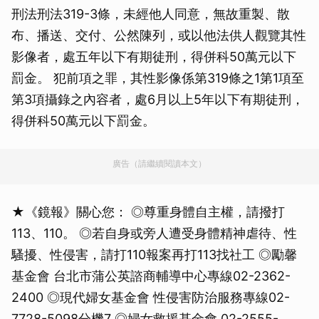
刑法刑法319-3條，未經他人同意，無故重製、散
布、播送、交付、公然陳列，或以他法供人觀覽其性
影像者，處五年以下有期徒刑，得併科50萬元以下
罰金。 犯前項之罪，其性影像係第319條之1第1項至
第3項攝錄之內容者，處6月以上5年以下有期徒刑，
得併科50萬元以下罰金。
廣告（請繼續閱讀本文）
★《鏡報》關心您： ◎尊重身體自主權，請撥打
113、110。 ◎若自身或旁人遭受身體精神虐待、性
騷擾、性侵害，請打110報案再打113找社工 ◎勵馨
基金會 台北市蒲公英諮商輔導中心專線02-2362-
2400 ◎現代婦女基金會 性侵害防治服務專線02-
7728-5098分機7 ◎婦女救援基金會 02-2555-