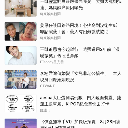
王凱靈堂純白莊嚴畫面曝光 大姐大寬姐抵
達、媽媽缺席原因曝光
緯來娛樂新聞
姜厚任談田路路困境！心疼窮到沒衛生紙
喊話演藝工會：藝人有困難就該協助
緯來娛樂新聞
王凱追思會今起舉行 遺照選用2年前「溫
暖微笑」舊照惹鼻酸
ETtoday星光雲
李翊君遭傳婚變「女兒非老公親生」 本人
現身回應婚姻現況
CTWANT
aespa大巨蛋開唱倒數 四大鏡面裝置、捷
運主題車廂、K-POP紀念章快去打卡
鏡週刊
《俠盜獵車手VI》加長版預覽 8月28日凌
晨Netflix獨家首播