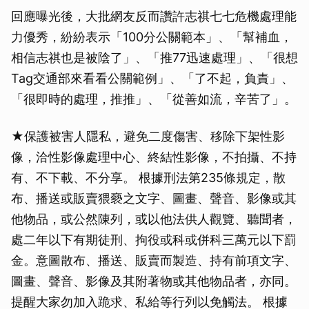
回應曝光後，大批網友反而讚許志祺七七危機處理能
力優秀，紛紛表示「100分公關範本」、「幫補血，
相信志祺也是被陰了」、「推77迅速處理」、「很想
Tag交通部來看看公關範例」、「了不起，負責」、
「很即時的處理，推推」、「從善如流，辛苦了」。
★保護被害人隱私，避免二度傷害、移除下架性影
像，洽性影像處理中心、終結性影像，不拍攝、不持
有、不下載、不分享。 根據刑法第235條規定，散
布、播送或販賣猥褻之文字、圖畫、聲音、影像或其
他物品，或公然陳列，或以他法供人觀覽、聽聞者，
處二年以下有期徒刑、拘役或科或併科三萬元以下罰
金。意圖散布、播送、販賣而製造、持有前項文字、
圖畫、聲音、影像及其附著物或其他物品者，亦同。
提醒大家勿加入跪求、私給等行列以免觸法。 根據