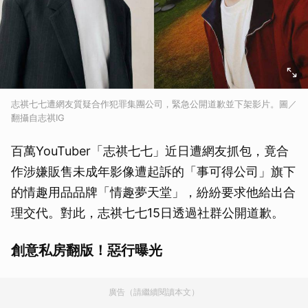
志祺七七遭網友質疑合作犯罪集團公司，緊急公開道歉並下架影片。圖／
翻攝自志祺IG
百萬YouTuber「志祺七七」近日遭網友抓包，竟合
作涉嫌販售未成年影像遭起訴的「事可得公司」旗下
的情趣用品品牌「情趣夢天堂」，紛紛要求他給出合
理交代。對此，志祺七七15日透過社群公開道歉。
創意私房翻版！惡行曝光
廣告（請繼續閱讀本文）