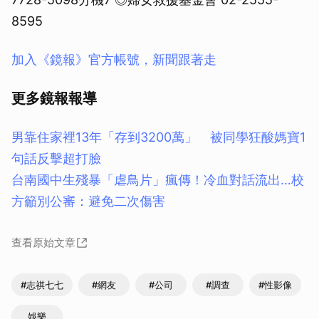
8595
加入《鏡報》官方帳號，新聞跟著走
更多鏡報報導
男靠住家裡13年「存到3200萬」 被同學狂酸媽寶1
句話反擊超打臉
台南國中生殘暴「虐鳥片」瘋傳！冷血對話流出…校
方籲別公審：避免二次傷害
查看原始文章
#志祺七七
#網友
#公司
#調查
#性影像
娛樂