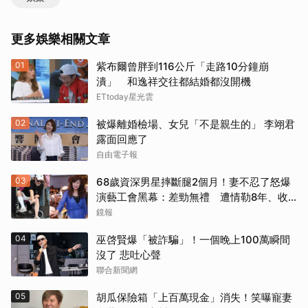
更多娛樂相關文章
01
紫布爾曾胖到116公斤「走路10分鐘崩
潰」 和逸祥交往都結婚都沒開機
ETtoday星光雲
02
被爆離婚檢場、女兒「不是親生的」 李翊君
露面回應了
自由電子報
03
68歲資深男星摔斷腿2個月！妻不忍了怒爆
演藝工會黑幕：差勁無禮 遭情勒8年、收
二手探病禮
鏡報
04
巫啓賢爆「被詐騙」！一個晚上100萬瞬間
沒了 悲吐心聲
聯合新聞網
05
胡瓜保險箱「上百萬現金」消失！笑曝寵妻