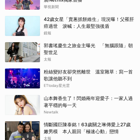
華視新聞
42歲女星「賣蔥抓餅維生」現況曝！父罹肝
癌過世 淚喊：人生最堅強後盾
鏡報
郭書瑤慶生之旅金主曝光 「無腦跟隨」朝
聖世足
太報
粉絲變好友卻突然離世 溫室雜草：寫一首
歌讓他聽不到
ETtoday星光雲
山本舞香生了！閃婚兩年迎愛子：一家人過
著平穩的每一天
Newtalk
情斷國巨陳泰銘！63歲關之琳傳愛上27歲
嫩男模 本人親回「極速心動」戀情
太報