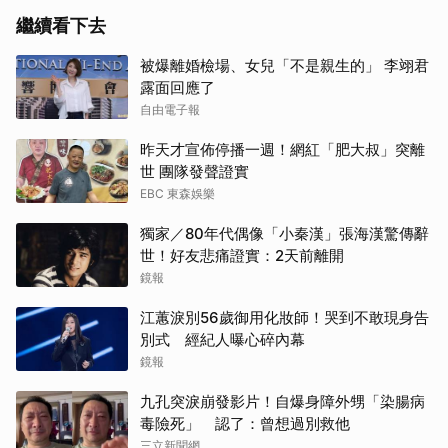
繼續看下去
被爆離婚檢場、女兒「不是親生的」 李翊君
露面回應了
自由電子報
昨天才宣佈停播一週！網紅「肥大叔」突離
世 團隊發聲證實
EBC 東森娛樂
獨家／80年代偶像「小秦漢」張海漢驚傳辭
世！好友悲痛證實：2天前離開
鏡報
江蕙淚別56歲御用化妝師！哭到不敢現身告
別式 經紀人曝心碎內幕
鏡報
九孔突淚崩發影片！自爆身障外甥「染腸病
毒險死」 認了：曾想過別救他
三立新聞網