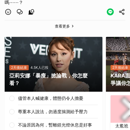
嗎⋯⋯？
查看更多
2天後結束
4.5K人已投
2天後結束
亞莉安娜「暴瘦」掀論戰，你怎麼
KAR
看？
爭議你
儘管本人喊健康，體態仍令人擔憂
尊重本人說法，勿過度揣測給予壓力
不論原因為何，暫離鎂光燈休息是好事
太尷尬