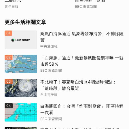
二級開設
雨區時程一次看
青年日報
EBC 東森新聞
更多生活相關文章
01
颱風白海豚逼近 氣象署發布海警、不排除陸
警
中央通訊社
02
「白海豚」逼近！最新暴風圈侵襲率曝 一縣
市達59％
EBC 東森新聞
03
不北轉了！專家曝白海豚4關鍵時間點：
「這時段」離台最近
自由電子報
04
白海豚回血！台灣「炸雨到發紫」 雨區時程
一次看
EBC 東森新聞