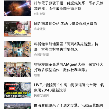
排除電子訊號干擾，確認銀河系一隅有天然
加速器，產生最高能宇宙射線
科技新報
國姓南港伯公站 老幼共學慶祝祖父母節
客家電視
科博館車籠埔園區「阿媽ê防災智慧」特
展 宣導面對災害重要觀念
台灣好新聞
智慧校園革命邁向AIAgent大學 敏實科大
打造多模型協作「數位校務團隊」
勁報
LIVE／發陸警？中颱白海豚逼近北台灣 氣
象署20:40最新說明
民視新聞網
白海豚颱風來了！週末交通、活動及景點異