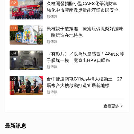
02
久樘開發捐贈小型CAFS化學消防車
強化中市豐南救災量能守護市民安全
觀傳媒
03
民雄親子散策趣 療癒玩偶鳳梨好滋味
一路玩進在地特色
觀傳媒
04
（有影片）／以為只是感冒！48歲女脖
子腫塊一摸 竟查出HPV口咽癌
觀傳媒
05
台中捷運南屯G11站共構大樓動土 27
層複合大樓啟動打造宜居新地標
觀傳媒
查看更多
最新訊息