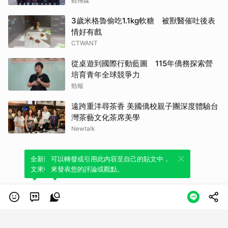
觀傳媒
3歲米格魯偷吃1.1kg軟糖 被獸醫催吐後表
情好有戲
CTWANT
從桌遊到國際行動藍圖 115年僑務探索營
培育青年全球競爭力
勁報
遠跨重洋尋茶香 美國僑校親子團深度體驗台
灣茶藝文化茶席美學
Newtalk
全新體驗！一鍵引用此內容，透過發布貼
可以轉發或引用此內容至自己的貼文中，
文來輕鬆表達個人立場。
來發表您的評論或觀點。
類別