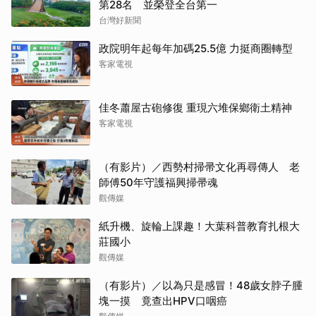
第28名 並榮登全台第一
台灣好新聞
政院明年起每年加碼25.5億 力挺商圈轉型
客家電視
佳冬蕭屋古砲修復 重現六堆保鄉衛土精神
客家電視
（有影片）／西勢村掃帚文化再尋傳人 老
師傅50年守護福興掃帚魂
觀傳媒
紙升機、旋輪上課趣！大葉科普教育扎根大
莊國小
觀傳媒
（有影片）／以為只是感冒！48歲女脖子腫
塊一摸 竟查出HPV口咽癌