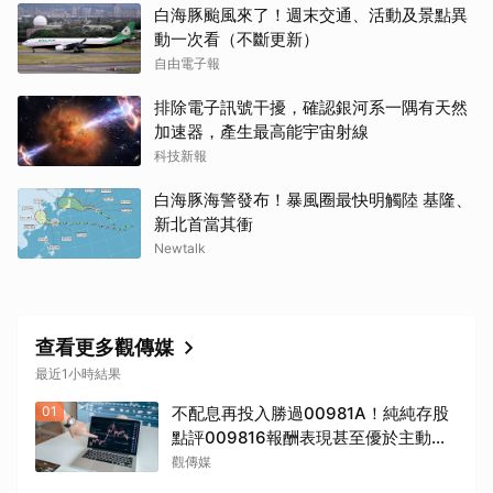
白海豚颱風來了！週末交通、活動及景點異
動一次看（不斷更新）
自由電子報
排除電子訊號干擾，確認銀河系一隅有天然
加速器，產生最高能宇宙射線
科技新報
白海豚海警發布！暴風圈最快明觸陸 基隆、
新北首當其衝
Newtalk
查看更多觀傳媒
最近1小時結果
01
不配息再投入勝過00981A！純純存股
點評009816報酬表現甚至優於主動式
ETF
觀傳媒