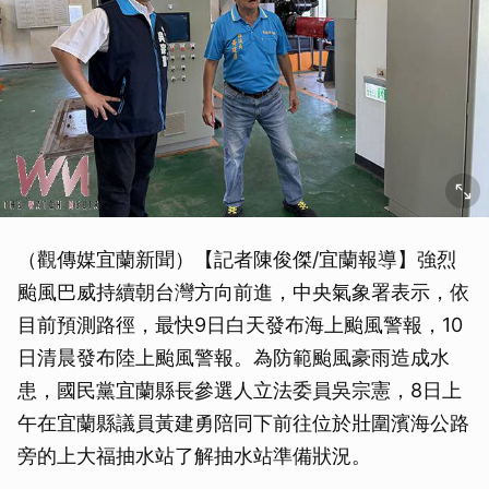
（觀傳媒宜蘭新聞）【記者陳俊傑/宜蘭報導】強烈
颱風巴威持續朝台灣方向前進，中央氣象署表示，依
目前預測路徑，最快9日白天發布海上颱風警報，10
日清晨發布陸上颱風警報。為防範颱風豪雨造成水
患，國民黨宜蘭縣長參選人立法委員吳宗憲，8日上
午在宜蘭縣議員黃建勇陪同下前往位於壯圍濱海公路
旁的上大福抽水站了解抽水站準備狀況。