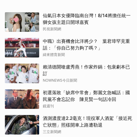
仙氣日本女優降臨南台灣！8/14將擔任統一
獅女孩主題日開球嘉賓
民視新聞網
中職》出賽機會比洋將少？ 葉君璋罕見重
話：「你自己努力夠了嗎？」
緯來體育新聞
賴清德開嗆盧秀燕！作家炸鍋：包衰劇本已
訂
NOWNEWS今日新聞
初選落敗「缺席中常會」鄭麗文急喊話：國
民黨不會忘記你 陳見賢一句話冷回
鏡週刊
酒測濃度達2.2毫克！現役軍人酒駕「接近死
亡狀態」照樣開車上路遭勒退
三立新聞網