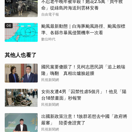
05
不忍老牛晚年被宰殺！她花2.5萬「買牛救
命」從綠島跨海送到雲林安養
自由電子報
06
颱風最新動態｜白海豚颱風路徑、颱風假標
準、各縣市暴風侵襲機率一次看
數位時代
其他人也看了
國民黨要傻眼了！見柯志恩民調「追上賴瑞
隆」嗨翻 真相出爐臉超腫
民視新聞網
女街友遭4男「囚禁性虐5個月」！他見「陽
台18禁畫面」秒報警
民視新聞網
出國新政策注意！1族群若想去中國「政府將
嚴審」 陸委會證實了
民視新聞網