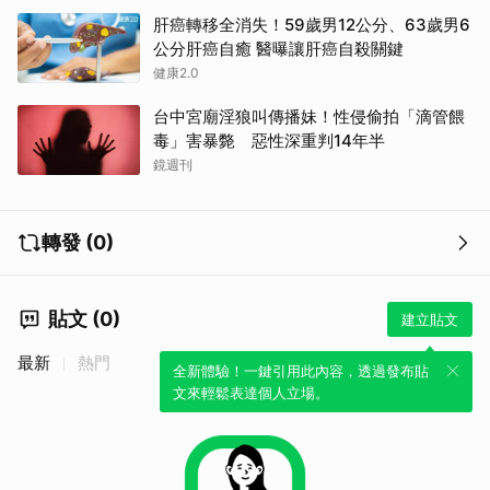
肝癌轉移全消失！59歲男12公分、63歲男6
公分肝癌自癒 醫曝讓肝癌自殺關鍵
健康2.0
台中宮廟淫狼叫傳播妹！性侵偷拍「滴管餵
毒」害暴斃 惡性深重判14年半
鏡週刊
轉發 (0)
貼文 (0)
建立貼文
最新
熱門
全新體驗！一鍵引用此內容，透過發布貼
文來輕鬆表達個人立場。