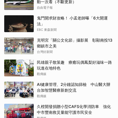
動一次看（不斷更新）
自由電子報
鬼門開求財攻略！ 小孟老師曝「6大開運
法」
EBC 東森新聞
克明宮「關公文化節」攝影展 彰顯南投13
鄉鎮市之美
台灣好新聞
民雄親子散策趣 療癒玩偶鳳梨好滋味一路
玩進在地特色
觀傳媒
AI健康管理、2分鐘認知篩檢 中山醫大辦
台加智慧醫療新創交流
觀傳媒
久樘開發捐贈小型CAFS化學消防車 強化
中市豐南救災量能守護市民安全