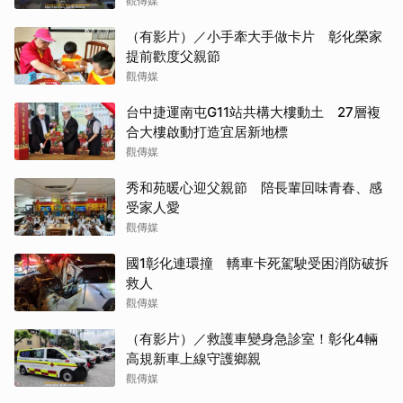
觀傳媒
（有影片）／小手牽大手做卡片 彰化榮家
提前歡度父親節
觀傳媒
台中捷運南屯G11站共構大樓動土 27層複
合大樓啟動打造宜居新地標
觀傳媒
秀和苑暖心迎父親節 陪長輩回味青春、感
受家人愛
觀傳媒
國1彰化連環撞 轎車卡死駕駛受困消防破拆
救人
觀傳媒
（有影片）／救護車變身急診室！彰化4輛
高規新車上線守護鄉親
觀傳媒