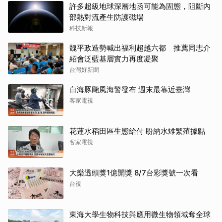
許多超級地球深層地函可能為固態，阻斷內
部熱對流產生防護磁場
科技新報
魏平政造勢喊出福利超越六都 推薦同志介
紹會泛藍基層實力再度凝聚
台灣好新聞
白海豚颱風海警發布 週末最靠近臺灣
客家電視
花蓮水稻田區生態給付 盼納水雉繁殖據點
客家電視
大樂透頭獎1億開獎 8/7台彩獎號一次看
台視
東海大學生物科技與應用微生物領域奪全球