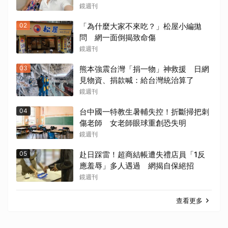
鏡週刊
02
「為什麼大家不來吃？」松屋小編拋
問 網一面倒揭致命傷
鏡週刊
03
熊本強震台灣「捐一物」神救援 日網
見物資、捐款喊：給台灣統治算了
鏡週刊
04
台中國一特教生暑輔失控！折斷掃把刺
傷老師 女老師眼球重創恐失明
鏡週刊
05
赴日踩雷！超商結帳遭失禮店員「1反
應羞辱」多人遇過 網揭自保絕招
鏡週刊
查看更多