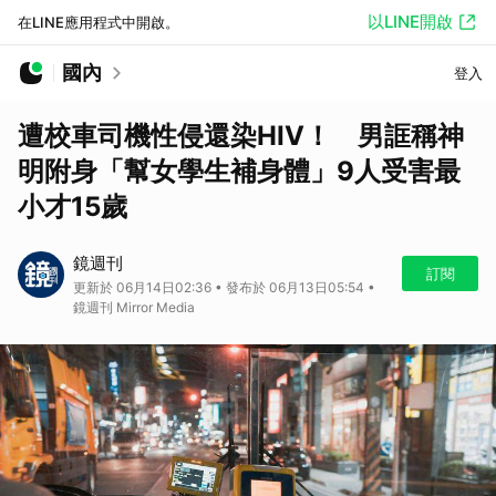
以LINE開啟
在LINE應用程式中開啟。
國內
登入
遭校車司機性侵還染HIV！ 男誆稱神
明附身「幫女學生補身體」9人受害最
小才15歲
鏡週刊
訂閱
更新於 06月14日02:36 • 發布於 06月13日05:54 •
鏡週刊 Mirror Media