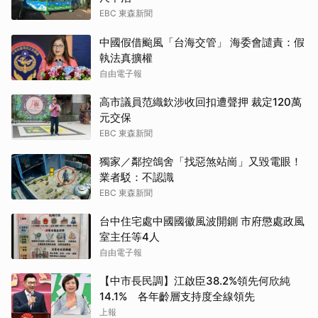
EBC 東森新聞
中國假借颱風「台海交管」 海委會譴責：假
執法真擴權
自由電子報
高市議員范織欽涉收回扣遭聲押 裁定120萬
元交保
EBC 東森新聞
獨家／鄰控鴿舍「找惡煞站崗」又毀電眼！
業者駁：不認識
EBC 東森新聞
台中住宅處中國國徽風波開鍘 市府懲處政風
室主任等4人
自由電子報
【中市長民調】江啟臣38.2%領先何欣純
14.1% 各年齡層支持度全線領先
上報