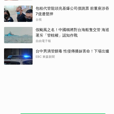
包租代管龍頭兆基爆公司債跳票 前董座涉吞
7億遭聲押
台視
假颱風之名！中國稱將對台海船隻交管 海巡
署斥「管轄權」認知作戰
自由電子報
台中男滴管餵毒 性侵傳播妹害命！下場出爐
EBC 東森新聞