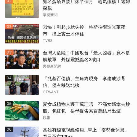
01
知名蛋塔豆漿店休半個月 霸氣讓移工返鄉
探親
華視新聞
02
恐怖！剛起步就失控 特斯拉衝進光華夜
市 撞上賓士才停住
TVBS
03
台灣人危險！中國攻台「最大凶器」竟不是
解放軍 外媒震撼點名2破口
民視新聞網
04
「兆基百億債」主角終現身 李建成涉背
信、侵占移送北檢
CTWANT
05
愛女成植物人獲千萬理賠 不滿女婿拿去炒
股、包紅包 岳母提告索百萬結局出爐
鏡報
06
高雄有線電視維修員…車上「姿勢像休息」
竟已死亡12hrs