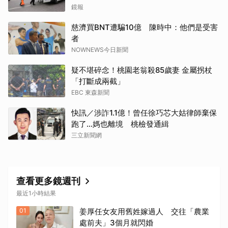
鏡報
慈濟買BNT遭騙10億 陳時中：他們是受害
者
取消
NOWNEWS今日新聞
疑不堪碎念！桃園老翁殺85歲妻 金屬拐杖
「打斷成兩截」
EBC 東森新聞
快訊／涉詐1.1億！曾任徐巧芯大姑律師棄保
跑了…媽也離境 桃檢發通緝
三立新聞網
查看更多鏡週刊
最近1小時結果
01
姜厚任女友用舊姓嫁過人 交往「農業
處前夫」3個月就閃婚