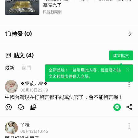
幕曝光了
民視新聞網
轉發 (0)
貼文 (4)
建立貼文
最新
熱門
全新體驗！一鍵引用此內容，透過發布貼
文來輕鬆表達個人立場。
🍀💚苡儿💚🍀
06月13日22:19
中國台灣現在打留言都不能罵法官了，會不能留言喔！
ㄚ桂
06月13日10:45