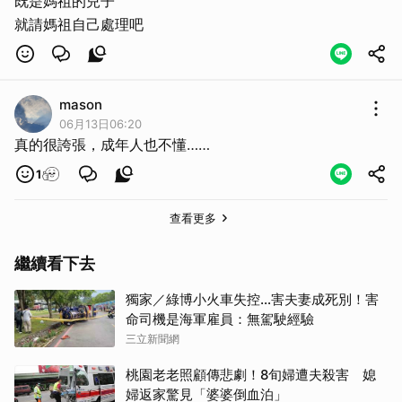
既是媽祖的兒子
就請媽祖自己處理吧
mason
06月13日06:20
真的很誇張，成年人也不懂……
1
查看更多
繼續看下去
獨家／綠博小火車失控…害夫妻成死別！害
命司機是海軍雇員：無駕駛經驗
三立新聞網
桃園老老照顧傳悲劇！8旬婦遭夫殺害 媳
婦返家驚見「婆婆倒血泊」