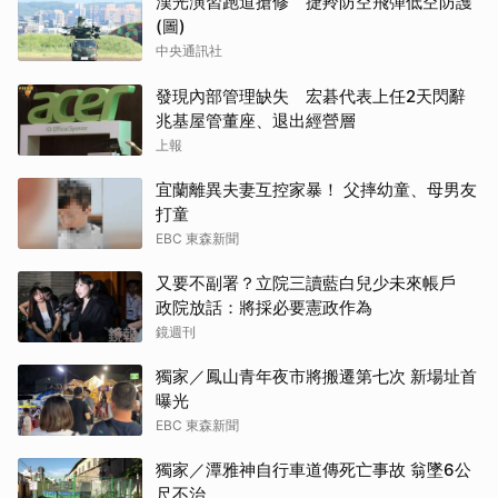
漢光演習跑道搶修 捷羚防空飛彈低空防護
(圖)
中央通訊社
發現內部管理缺失 宏碁代表上任2天閃辭
兆基屋管董座、退出經營層
上報
宜蘭離異夫妻互控家暴！ 父摔幼童、母男友
打童
EBC 東森新聞
又要不副署？立院三讀藍白兒少未來帳戶
政院放話：將採必要憲政作為
鏡週刊
獨家／鳳山青年夜市將搬遷第七次 新場址首
曝光
EBC 東森新聞
獨家／潭雅神自行車道傳死亡事故 翁墜6公
尺不治