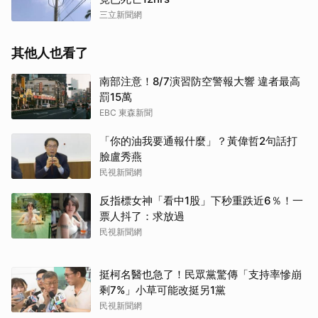
三立新聞網
其他人也看了
南部注意！8/7演習防空警報大響 違者最高
罰15萬
EBC 東森新聞
「你的油我要通報什麼」？黃偉哲2句話打
臉盧秀燕
民視新聞網
反指標女神「看中1股」下秒重跌近6％！一
票人抖了：求放過
民視新聞網
挺柯名醫也急了！民眾黨驚傳「支持率慘崩
剩7%」小草可能改挺另1黨
民視新聞網