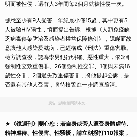
明而被性侵，還有人3年間每2個月就被性侵一次。
據悉至少有9人受害，年紀最小僅15歲，其中更有5
人被驗HIV陽性，憤而提出告訴。根據《人類免疫缺
乏病毒傳染防治及感染者權益保障條例》，隱瞞而故
意讓他人感染愛滋病，已經構成《刑法》重傷害罪。
檢方調查後，認為李男犯行明確、惡性重大，依3個
強制性交致重傷罪、26個強制性交罪、1個與未滿16
歲性交罪、2個過失致重傷害罪，將他提起公訴，是
否還有其他人受害，將待檢警進一步調查釐清。
廣告（請繼續閱讀本文）
★《鏡週刊》關心您：若自身或旁人遭受身體虐待、
精神虐待、性侵害、性騷擾，請立刻撥打110報案，