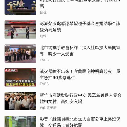
萬
台視
澎湖榮服處感謝希望種子基金會捐助學金讓
愛菊島延續
勁報
北市警攜手教會反詐！深入社區擴大民間宣
導 盼少一人受害
TVBS
滅火器噴不出來！宜蘭民宅神明廳起火 屋
主急扛90歲母逃生
TVBS
新竹市府活動貼行政中立 民眾黨參選人竟合
體柯文哲、高虹安入場
自由電子報
影音／綠議員轟北市無人自駕公車上路沒保
障 交通局：做好把關