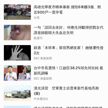
高雄光華夜市轎車暴衝 撞毀6車釀3傷、附
近600戶一度停電
台視
一句「請回去坐好」 特教生持斷掃把戳女代
課老師眼睛大失血近失明
鏡週刊
錯過「末班車」留宿男網友家！ 她慘遭性侵
2次
EBC 東森新聞
台中市長選情！江啟臣38.2%領先何欣純 最
新民調曝
EBC 東森新聞
漢光演習 空軍賓士吉普車新竹基地亮相
(圖)
中央通訊社