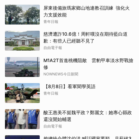
屏東後備旅瑪家鄉山地連教召訓練 強化火
力支援效能
青年日報
慈濟遭詐10.6億！周軒嘆沒在期待藍白道
歉：有些人已經聽不見了
自由電子報
M1A2T首進桃機阻敵 雲豹甲車淡水野戰搶
修
NOWNEWS今日新聞
【8月8日】看軍聞學英語
青年日報
酸王惠美不挺魏平政？鄭麗文：她專心縣政
還沒開始輔選
自由電子報
賴總統合體沈伯洋 喊話國家要順、月薪破3