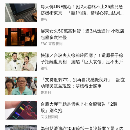
每天傳LINE關心！她2天聯絡不上25歲兒急
搭機衝東京 「聽1句話」當場心碎...結局看
哭網
鏡報
屏東女欠50萬高利貸！遭3惡煞追討 小吃店
包廂多次性侵
EBC 東森新聞
快訊／台玻夫人徐莉玲回應了！還原長子徐
子翔離世真相 痛陷「巨大哀傷」足不出戶
鏡報
「支持度剩7%，別再自我感覺良好」 謝立
功嘆民眾黨現況：雙標得太嚴重
鏡週刊
台股大彈千點是假象？杜金龍警告「2類
股」別久抱
民視新聞網
為何慈濟遭詐10.6億卻一直沒報案？驚人內