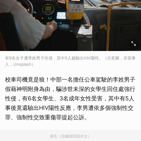
有9名女子遭李姓男子性侵，其中5人被驗出HIV陽性。（示意圖，非當事
人，Unsplash）
校車司機竟是狼！中部一名擔任公車駕駛的李姓男子
假藉神明附身為由，騙涉世未深的女學生回住處強行
性侵，有6名女學生、3名成年女性受害，其中有5人
事後竟還驗出HIV陽性反應，李男遭依多個強制性交
罪、強制性交致重傷罪提起公訴。
廣告（請繼續閱讀本文）