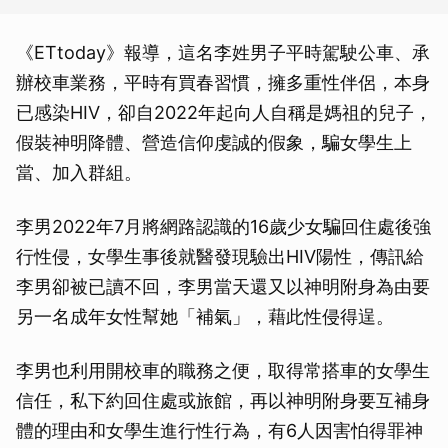
《ETtoday》報導，這名李姓男子平時駕駛公車、承
辦校車業務，平時有買春習慣，擁多重性伴侶，本身
已感染HIV，卻自2022年起向人自稱是媽祖的兒子，
假裝神明降體、營造信仰虔誠的假象，騙女學生上
當、加入群組。
李男2022年7月將網路認識的16歲少女騙回住處後強
行性侵，女學生事後就醫發現驗出HIV陽性，傳訊給
李男卻被已讀不回，李男當天還又以神明附身為由要
另一名成年女性幫她「補氣」，藉此性侵得逞。
李男也利用開校車的職務之便，取得常搭車的女學生
信任，私下約回住處或旅館，再以神明附身要互補身
體的理由和女學生進行性行為，有6人因害怕得罪神