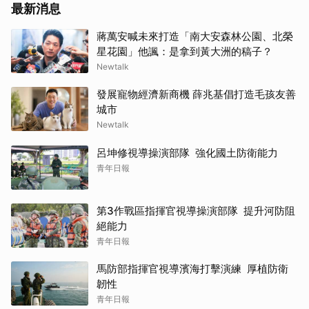
最新消息
蔣萬安喊未來打造「南大安森林公園、北榮
星花園」他諷：是拿到黃大洲的稿子？
Newtalk
發展寵物經濟新商機 薛兆基倡打造毛孩友善
城市
Newtalk
呂坤修視導操演部隊 強化國土防衛能力
青年日報
第3作戰區指揮官視導操演部隊 提升河防阻
絕能力
青年日報
馬防部指揮官視導濱海打擊演練 厚植防衛
韌性
青年日報