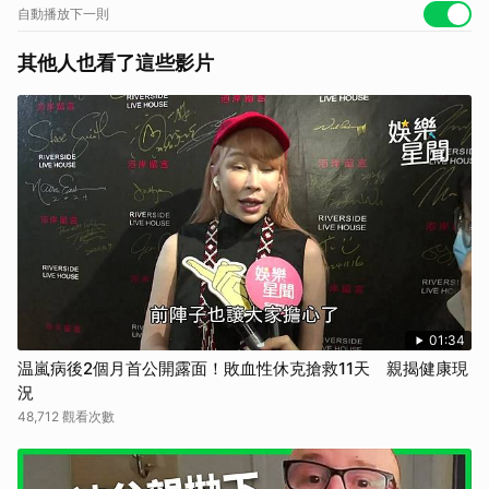
https://lin.ee/IrSJVdW/nngo
自動播放下一則
同時記得追蹤LINE TODAY的官方帳號
https://lin.ee/19eXmdD
其他人也看了這些影片
鎖定LINE TODAY看片分類，老外調查團每個禮拜與你相見
https://lin.ee/Vz6rZeQ/nngo
廣告合作信箱: dl_twab@linecorp.com
01:34
温嵐病後2個月首公開露面！敗血性休克搶救11天 親揭健康現
況
48,712 觀看次數