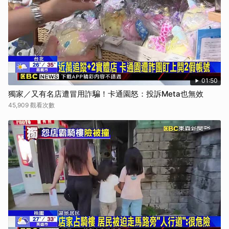
01:50
獨家／又有名店遭冒用詐騙！卡通園怒：投訴Meta也無效
45,909 觀看次數