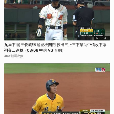
00:43
九局下 琥王發威!陳琥登板關門 投出三上三下幫助中信收下系
列賽二連勝（08/08 中信 VS 台鋼）
403 觀看次數