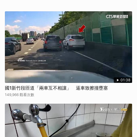
01:38
國1新竹段匝道「兩車互不相讓」 逼車致擦撞壅塞
149,966 觀看次數