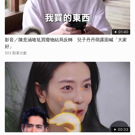
01:40
影音／陳意涵嗆尪買廢物結局反轉 兒子丹丹萌露面喊「大家
好」
502 觀看次數
00:33