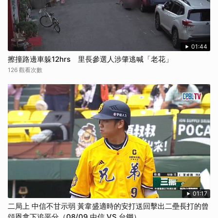
01:44
擦撞路邊車躲12hrs 里長參選人涉肇逃喊「老花」
126 觀看次數
01:17
二局上 中信不甘示弱 黃韋盛適時的安打送回擊出二壘長打的曾
頌恩拿下追平分（08/09 中信 VS 台鋼）