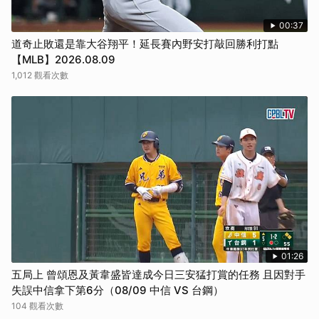
00:37
道奇止敗還是靠大谷翔平！延長賽內野安打敲回勝利打點
【MLB】2026.08.09
1,012 觀看次數
01:26
五局上 曾頌恩及黃韋盛皆達成今日三安猛打賞的任務 且因對手
失誤中信拿下第6分（08/09 中信 VS 台鋼）
104 觀看次數