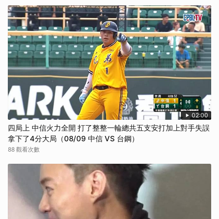
02:00
四局上 中信火力全開 打了整整一輪總共五支安打加上對手失誤
拿下了4分大局（08/09 中信 VS 台鋼）
88 觀看次數