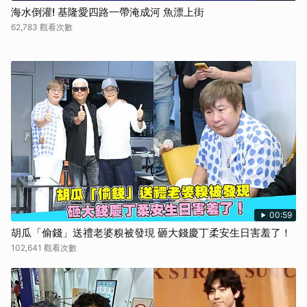
海水倒灌! 基隆愛四路一帶淹成河 魚漂上街
62,783 觀看次數
00:59
胡瓜「偷錢」送禮老婆糗被發現 砸大錢慶丁柔安生日害羞了！
102,641 觀看次數