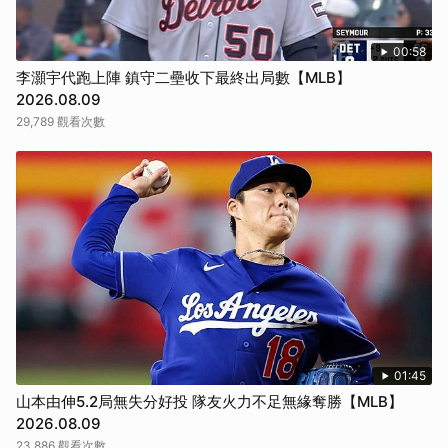
取消
00:58
李灝宇代跑上陣 鎮守二壘收下最終出局數【MLB】
2026.08.09
29,789 觀看次數
01:45
山本由伸5.2局無失分好投 隊友火力不足無緣奪勝【MLB】
2026.08.09
23,886 觀看次數