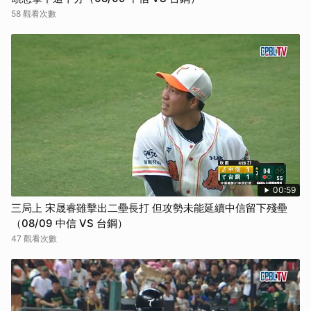
58 觀看次數
00:59
三局上 宋晟睿雖擊出二壘長打 但攻勢未能延續中信留下殘壘
（08/09 中信 VS 台鋼）
47 觀看次數