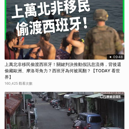
09:48
上萬北非移民偷渡西班牙！關鍵判決推動假訊息流傳，背後還
偷藏歐洲、摩洛哥角力？西班牙為何被罵翻？【TODAY 看世
界】
160,425 觀看次數