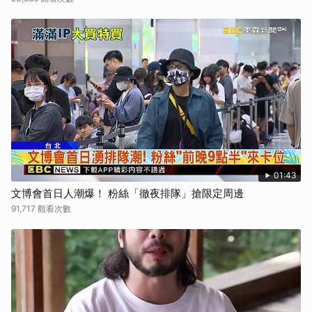
01:43
文博會首日人潮爆！ 粉絲「徹夜排隊」搶限定周邊
91,717 觀看次數