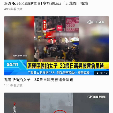
浪漫Rosé又給BP驚喜! 突然親Lisa「五花肉」撒糖
498 觀看次數
01:12
逛逢甲偷拍女子 30歲日籍男被逮倉皇逃
130 觀看次數