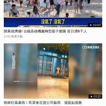
02:07
開幕就擠爆! 台鐵高雄機廠轉型親子樂園 首日湧6千人
3,161 觀看次數
01:21
樹林狂風暴雨！民眾衝百貨公司躲雨 場面如逃難