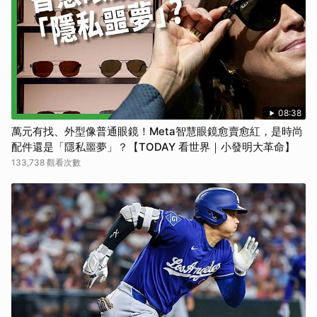
08:38
萬元有找、外型像普通眼鏡！Meta智慧眼鏡愈賣愈紅，是時尚
配件還是「隱私噩夢」？【TODAY 看世界｜小發明大革命】
133,738 觀看次數