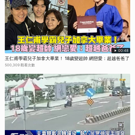
00:48
王仁甫學霸兒子加拿大畢業！ 18歲變超帥 網戀愛：超越爸爸了
500,309 觀看次數