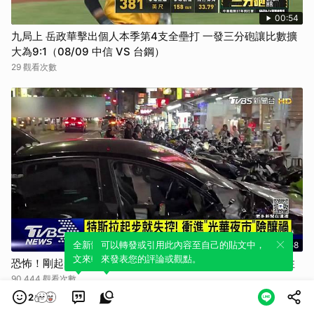
00:54
九局上 岳政華擊出個人本季第4支全壘打 一發三分砲讓比數擴
大為9:1（08/09 中信 VS 台鋼）
29 觀看次數
全新體驗！一鍵引用此內容，透過發布貼
可以轉發或引用此內容至自己的貼文中，
01:58
文來輕鬆表達個人立場。
來發表您的評論或觀點。
恐怖！剛起步就失控 特斯拉衝進光華夜市 撞上賓士才停住
90,444 觀看次數
2