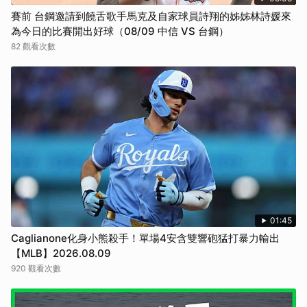
賽前 台鋼邀請到饒舌歌手馬克及自家球員詩翔的姊姊林詩媛來
為今日的比賽開出好球（08/09 中信 VS 台鋼）
82 觀看次數
01:45
Caglianone化身小熊殺手！單場4安含雙響砲猛打暴力輸出
【MLB】2026.08.09
920 觀看次數