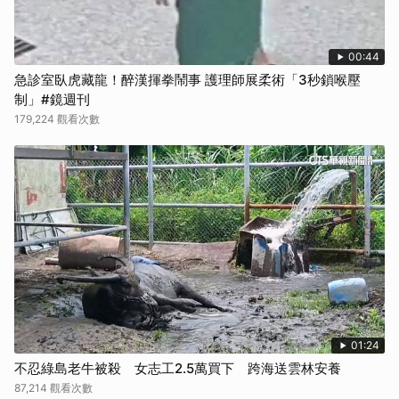
00:44
急診室臥虎藏龍！醉漢揮拳鬧事 護理師展柔術「3秒鎖喉壓
制」#鏡週刊
179,224 觀看次數
01:24
不忍綠島老牛被殺 女志工2.5萬買下 跨海送雲林安養
87,214 觀看次數