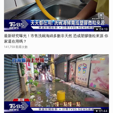
04:19
最新研究曝光！市售洗碗海綿多數非天然 恐成塑膠微粒來源 你
家還在用嗎？
141,759 觀看次數
01:44