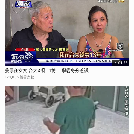
01:55
姜厚任女友 台大3碩士1博士 學霸身分惹議
120,035 觀看次數