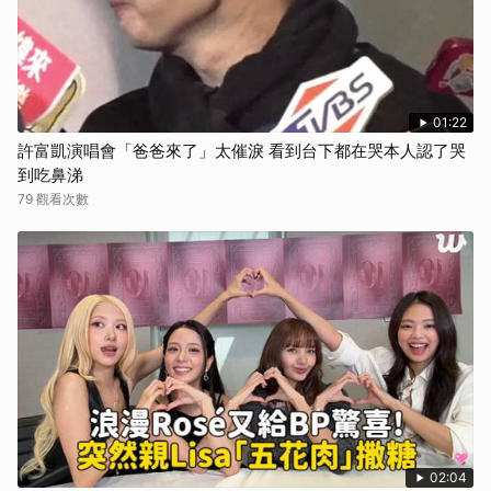
01:22
許富凱演唱會「爸爸來了」太催淚 看到台下都在哭本人認了哭
到吃鼻涕
79 觀看次數
02:04