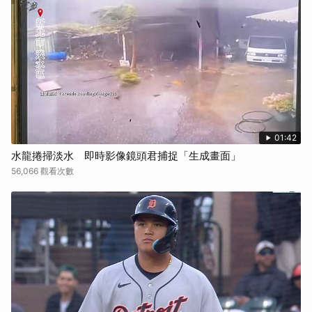
01:42
水龍捲掃淡水 即時影像鏡頭君捕捉「生成畫面」
56,066 觀看次數