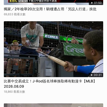
01:50
獨家／2年檢舉20次沒用！騎樓遭占用「另設人行道」挨批
69,833 觀看次數
00:31
比賽中交易成立！J-Rod簽名球棒換取稀有動漫卡【MLB】
2026.08.09
18,860 觀看次數