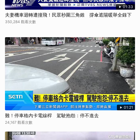
01:33
夫妻機車迴轉遭撞飛！民眾秒圍三角錐 撐傘遮陽暖舉全錄下
350,284 觀看次數
01:21
難！停車格內卡電線桿 駕駛抱怨：停不進去
24,167 觀看次數