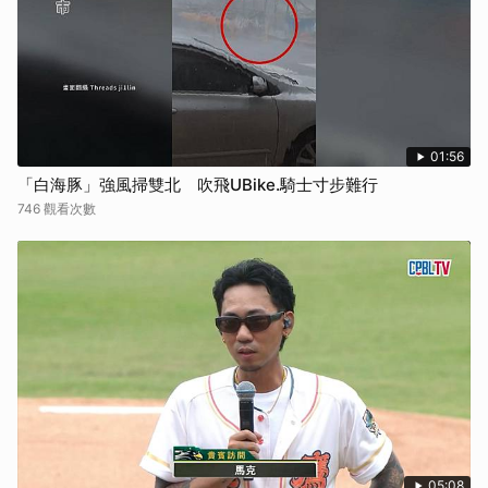
01:56
「白海豚」強風掃雙北 吹飛UBike.騎士寸步難行
746 觀看次數
05:08