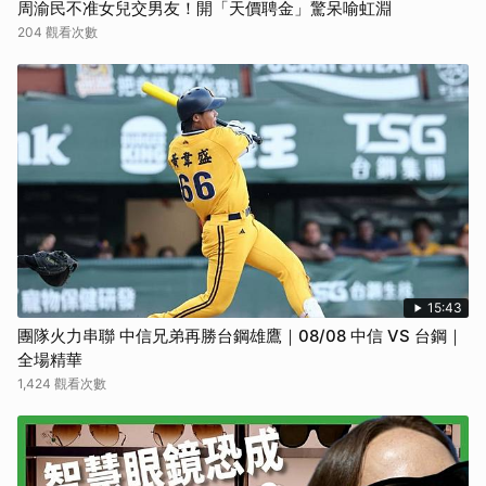
周渝民不准女兒交男友！開「天價聘金」驚呆喻虹淵
204 觀看次數
15:43
團隊火力串聯 中信兄弟再勝台鋼雄鷹｜08/08 中信 VS 台鋼｜
全場精華
1,424 觀看次數