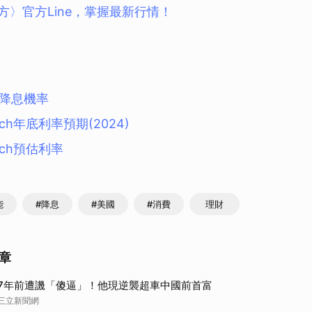
方〉官方Line，掌握最新行情！
 升降息機率
tch年底利率預期(2024)
tch預估利率
能
#降息
#美國
#消費
理財
章
7年前遭譏「傻逼」！他現逆襲超車中國前首富
三立新聞網