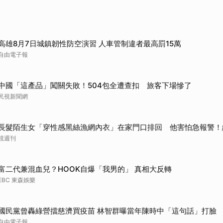
高雄8月7日城鎮韌性防空演習 人車管制違者最高罰15萬
自由電子報
中國「這產品」闖關失敗！504包全遭查扣 旅客下場慘了
民視新聞網
長髮陌生女「穿性感黑絲漁網內衣」在家門口排回 他害怕急報警！
鏡週刊
富二代兼混血兒？HOOK自爆「我男的」 真相大反轉
EBC 東森娛樂
國民黨曾轟綠營擋慈濟買疫苗 林智群曝當年陳時中「這句話」打臉
自由電子報