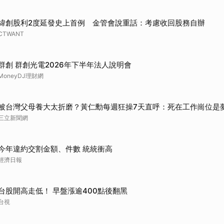
取消
緯創股利2度延發史上首例 金管會說重話：考慮收回股務自辦
CTWANT
群創 群創光電2026年下半年法人說明會
MoneyDJ理財網
被台灣父母養大太折磨？黃仁勳每週狂操7天直呼：死在工作崗位是
三立新聞網
今年違約交割金額、件數 統統衝高
經濟日報
台股開高走低！ 早盤漲逾400點後翻黑
台視