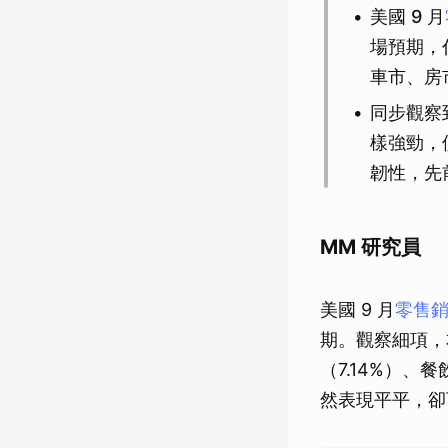
美國 9 月
場預期，
車市、房
同步觀察
樣強勁，
韌性，先
MM 研究員
美國 9 月
零售
期。觀察細項，
（7.14%）
然表現平平，卻