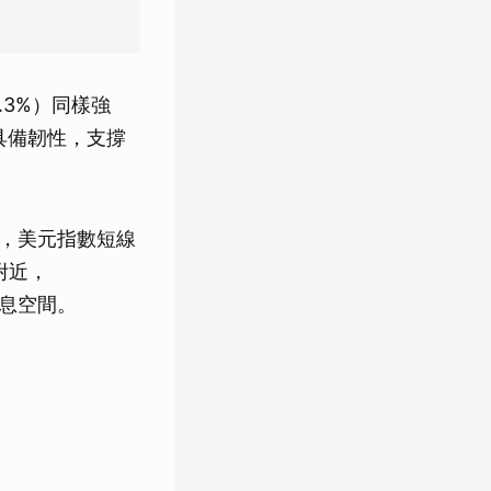
0.3%）同樣強
仍具備韌性，支撐
降，美元指數短線
 附近，
降息空間。