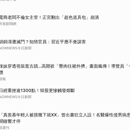
電商老闆不倫女主管！正宮翻出「超色道具包」崩潰
民視新聞網
胡錦濤遭滅門？知情官員：習近平應不會謀害
NOWNEWS今日新聞
辣妹穿透視裝逛古蹟…高開衩「臀肉往裙外擠」畫面瘋傳！導覽員「
讚
鏡報
日經重挫逾1300點！韓股更慘觸發熔斷
NOWNEWS今日新聞
「真羨慕年輕人被摸幾下就XX」曾出書狂立人設！名醫爆性侵男病
鬧鐘響才停
鏡週刊