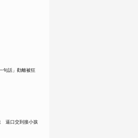
一句話」勸離被狂
患 逼口交到接小孩