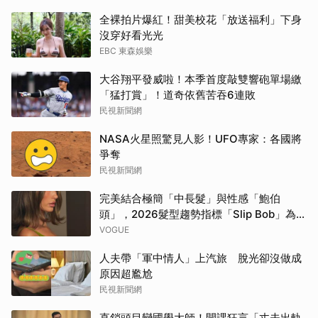
全裸拍片爆紅！甜美校花「放送福利」下身
沒穿好看光光
EBC 東森娛樂
大谷翔平發威啦！本季首度敲雙響砲單場繳
「猛打賞」！道奇依舊苦吞6連敗
民視新聞網
NASA火星照驚見人影！UFO專家：各國將
爭奪
民視新聞網
取消
完美結合極簡「中長髮」與性感「鮑伯
頭」，2026髮型趨勢指標「Slip Bob」為何
自帶90年代超模氣場？
VOGUE
人夫帶「軍中情人」上汽旅 脫光卻沒做成
原因超尷尬
民視新聞網
直銷頭目變國學大師！開課狂言「丈夫出軌