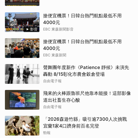
搶便宜機票！日韓台熱門航點最低不用
4000元
影音
EBC 東森新聞影音
搶便宜機票！日韓台熱門航點最低不用
4000元
EBC 東森新聞
聲舞團年度新作《Patience 靜候》未演先
轟動 8/15彰化市農會穀倉登場
自由電子報
飛來的火棒跟魯班尺他靠本能接！這部影像
道出社畜生存心酸
自由電子報
「2026森遊竹縣」吸引逾7300人次挑戰
宜蘭1家4口躋身前百名完登
勁報