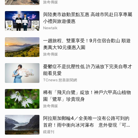
旅奇傳媒
與陸奧市啟動景點互惠 高雄市民赴日享專屬
小禮與旅遊優惠
Newtalk
一趟旅程、雙重享受！9月住宿合歡山 順遊
奧萬大10元優惠入園
旅奇傳媒
憂鬱症不是抗壓性低 許乃涵放下完美自尊才
能看見愛
TCnews 慈善新聞網
稀有「飛天白鷺」綻放！神戶六甲高山植物
園「鷺草」珍貴現身
旅奇傳媒
阿拉斯加郵輪4／全美唯一沒有公路可到的
首府！雨中衝向冰河瀑布 意外發現「可講
價」的質感紀念品
鏡週刊