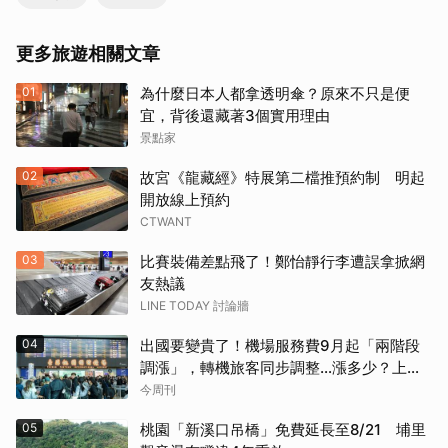
更多旅遊相關文章
01
為什麼日本人都拿透明傘？原來不只是便
宜，背後還藏著3個實用理由
景點家
02
故宮《龍藏經》特展第二檔推預約制 明起
開放線上預約
CTWANT
03
比賽裝備差點飛了！鄭怡靜行李遭誤拿掀網
友熱議
LINE TODAY 討論牆
04
出國要變貴了！機場服務費9月起「兩階段
調漲」，轉機旅客同步調整…漲多少？上路
時間曝光
今周刊
05
桃園「新溪口吊橋」免費延長至8/21 埔里