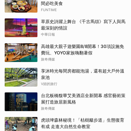
間必吃美食
FUNTIME
草原史詩躍上舞台 《千古馬頌》寫下人與馬
最深刻的情誼
中華日報
高雄最大親子遊樂園8/8開幕！30項設施免
費玩、YOYO家族嗨翻暑假
旅奇傳媒
享沐時光每間房都能泡湯，還有超大戶外溫
泉池
V妞的旅行
台北板橋馥華艾美酒店全新開幕 感官藝術策
展打造旅居新風格
旅奇傳媒
虎頭埤森林秘境！「枯樹籬步道」生態復育
有成 走進大自然生命教室