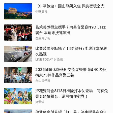
〈中華旅遊〉圓山尊榮入住 探訪密境之光
中華日報
葛萊美獎得主攜手卡內基音樂廳NYO Jazz
襲台 本週末接連演出
自由電子報
比賽裝備差點飛了！鄭怡靜行李遭誤拿掀網
友熱議
LINE TODAY 討論牆
2026國際木雕藝術交流展登場 5國40名藝
術家73件作品齊聚三義
自由電子報
浪花雙龍會8月8日福隆打水仗登場 尚有免
費名額快報名，還可抽住宿券！
旅遊經
傳遞療癒與希望「無．界」師生聯展在台江