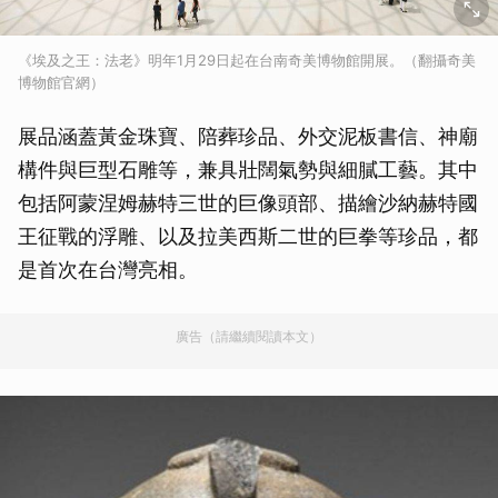
《埃及之王：法老》明年1月29日起在台南奇美博物館開展。（翻攝奇美
博物館官網）
展品涵蓋黃金珠寶、陪葬珍品、外交泥板書信、神廟
構件與巨型石雕等，兼具壯闊氣勢與細膩工藝。其中
包括阿蒙涅姆赫特三世的巨像頭部、描繪沙納赫特國
王征戰的浮雕、以及拉美西斯二世的巨拳等珍品，都
是首次在台灣亮相。
廣告（請繼續閱讀本文）