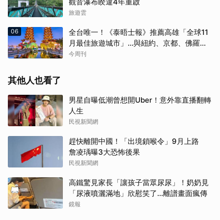
觀音瀑布睽違4年重啟
旅遊雲
06
全台唯一！《泰晤士報》推薦高雄「全球11
月最佳旅遊城市」…與紐約、京都、佛羅倫
斯共同入榜，理由曝光
今周刊
其他人也看了
男星自曝低潮曾想開Uber！意外靠直播翻轉
人生
民視新聞網
趕快離開中國！「出境鎖喉令」9月上路
詹凌瑀曝3大恐怖後果
民視新聞網
高鐵驚見家長「讓孩子當眾尿尿」！奶奶見
「尿液噴灑滿地」欣慰笑了…離譜畫面瘋傳
鏡報