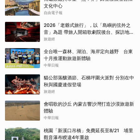
文化中心
自由電子報
2026「老爺式旅行」，以「島嶼的弦外之
音」為題 帶旅人開箱歌劇院後台、探訪地下
舞廳年代及體驗民歌
旅遊經
全台唯一森林、湖泊、海岸定向越野 台東
十月推運動旅遊新體驗
中華日報
貓公部落釀酒節、石梯坪圍火派對 分別在中
秋與國慶連假登場
旅遊經
會唱歌的沙丘 內蒙古響沙灣打造沙漠旅遊新
體驗
中華日報
桃園「新溪口吊橋」免費延長至8/21 埔里
觀音瀑布睽違4年重啟