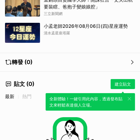
要裝瞎、爸抱子變娘娘腔」
三立新聞網
小孟老師2026年08月06日(四)星座運勢
清水孟星座塔羅
轉發 (0)
貼文 (0)
建立貼文
最新
熱門
全新體驗！一鍵引用此內容，透過發布貼
文來輕鬆表達個人立場。