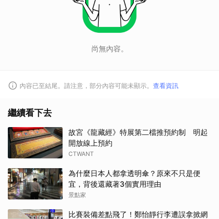
尚無內容。
內容已至結尾。請注意，部分內容可能未顯示。
查看資訊
繼續看下去
故宮《龍藏經》特展第二檔推預約制 明起
開放線上預約
CTWANT
為什麼日本人都拿透明傘？原來不只是便
宜，背後還藏著3個實用理由
景點家
比賽裝備差點飛了！鄭怡靜行李遭誤拿掀網