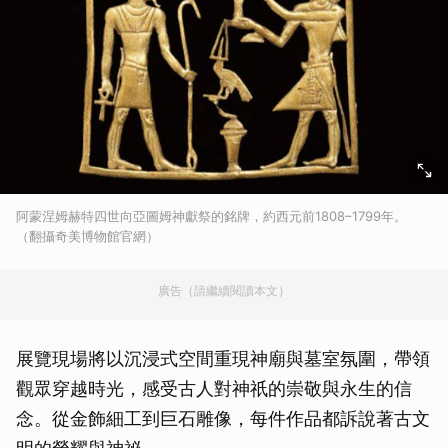
阿蒙涅姆赫特四世向亞圖姆神獻祭的銘牌，約西元前1808–1799年。
（翻攝奇美博物館官網）
廣告（請繼續閱讀本文）
展覽現場將以沉浸式空間重現神廟與墓室氛圍，帶領
觀眾穿越時光，感受古人對神祇的崇敬與永生的信
念。從金飾細工到巨石雕像，每件作品都訴說著古文