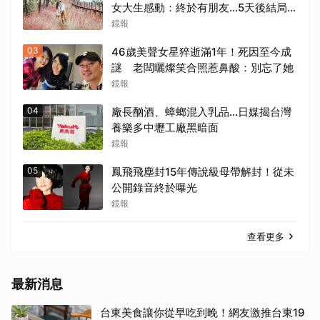
女大生感動：終於有朋友…5天後結局
超心碎
鏡報
03
46歲美聲女星猝逝滿1年！死因至今成
謎 老闆曬燦笑合照惹鼻酸：別忘了她
鏡報
04
廠長酗酒、蟑螂混入乳品...日媒揭台灣
養樂多中壢工廠黑暗面
鏡報
05
鳳飛飛塵封15年傳說級母帶解封！從未
公開錄音終於曝光
鏡報
查看更多
最新消息
台東美食讓你從早吃到晚！網友激推台東19