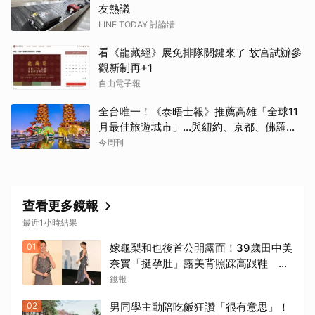
友熱議
LINE TODAY 討論牆
看《龍藏經》展免排隊關鍵來了 故宮試辦參
觀新制再+1
自由電子報
全台唯一！《泰晤士報》推薦高雄「全球11
月最佳旅遊城市」…與紐約、京都、佛羅倫
斯共同入榜，理由曝光
今周刊
查看更多鏡報
最近1小時結果
01
嫁龜梨和也後首公開露面！39歲田中美
奈實「挺孕肚」露美背照踩高跟鞋
被狂恭喜甜笑：謝謝大家
鏡報
02
男同學主動陪吃飯狂讚「很有意思」！