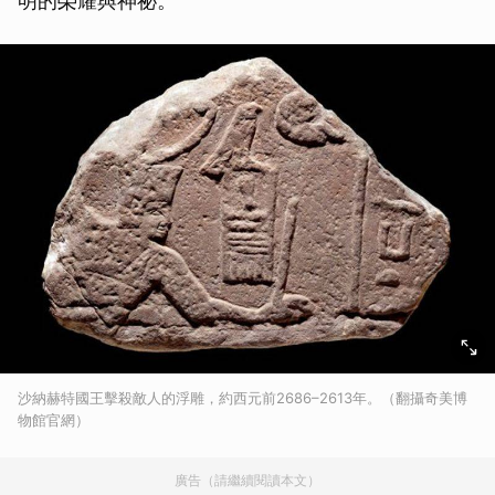
明的榮耀與神祕。
沙納赫特國王擊殺敵人的浮雕，約西元前2686–2613年。（翻攝奇美博
物館官網）
廣告（請繼續閱讀本文）