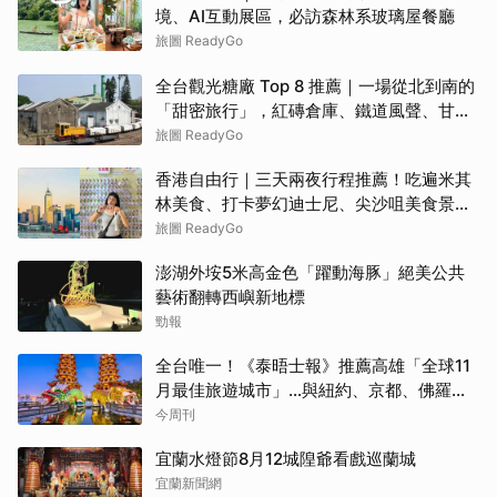
境、AI互動展區，必訪森林系玻璃屋餐廳
旅圖 ReadyGo
全台觀光糖廠 Top 8 推薦｜一場從北到南的
「甜密旅行」，紅磚倉庫、鐵道風聲、甘蔗
香氣交織！
旅圖 ReadyGo
香港自由行｜三天兩夜行程推薦！吃遍米其
林美食、打卡夢幻迪士尼、尖沙咀美食景點
全攻略
旅圖 ReadyGo
澎湖外垵5米高金色「躍動海豚」絕美公共
藝術翻轉西嶼新地標
勁報
全台唯一！《泰晤士報》推薦高雄「全球11
月最佳旅遊城市」…與紐約、京都、佛羅倫
斯共同入榜，理由曝光
今周刊
宜蘭水燈節8月12城隍爺看戲巡蘭城
宜蘭新聞網