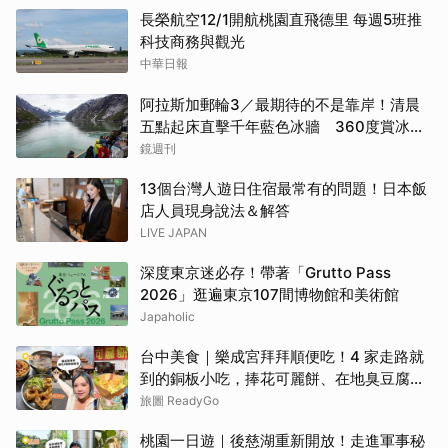
長榮航空12/1開航桃園直飛德里 每週5班推
科技商務與觀光
中華日報
阿拉斯加郵輪3／最期待的不是靠岸！清晨
五點起床直擊千年藍色冰牆 360度賞冰川
太療癒
鏡週刊
13個台灣人遊日住宿最常有的問題！日本飯
店人員現身說法＆解答
LIVE JAPAN
深度東京迷必存！帶著「Grutto Pass
2026」逛遍東京107間博物館和美術館
Japaholic
台中美食｜樂成宮拜拜順便吃！4 家走路就
到的銅板小吃，捧花可麗餅、在地臭豆腐、
烤甜甜圈一次收
旅圖 ReadyGo
桃園一日遊｜後慈湖重新開放！走進軍事秘