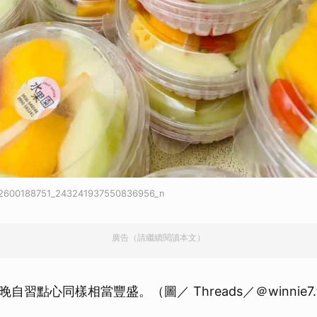
2600188751_243241937550836956_n
廣告（請繼續閱讀本文）
自習點心同樣相當豐盛。（圖／ Threads／＠winnie7