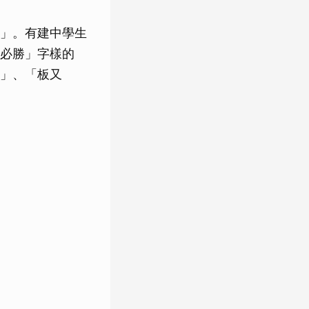
」。有建中學生
必勝」字樣的
」、「板又