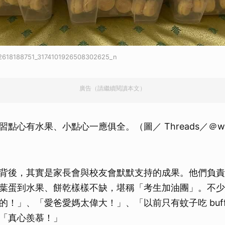
2618188751_3174101926508302625_n
廣告（請繼續閱讀本文）
點心有水果、小點心一應俱全。（圖／ Threads／＠winn
背後，其實是家長會與校友會默默支持的成果。他們負責
葉蛋到水果、餅乾樣樣不缺，堪稱「考生加油團」。不少
的！」、「愛爸愛媽太偉大！」、「以前只有蚊子吃 buff
「真心羨慕！」