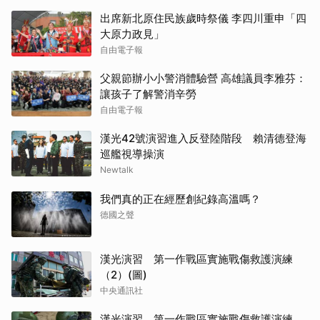
出席新北原住民族歲時祭儀 李四川重申「四
大原力政見」
自由電子報
父親節辦小小警消體驗營 高雄議員李雅芬：
讓孩子了解警消辛勞
自由電子報
漢光42號演習進入反登陸階段 賴清德登海
巡艦視導操演
Newtalk
我們真的正在經歷創紀錄高溫嗎？
德國之聲
漢光演習 第一作戰區實施戰傷救護演練
（2）(圖)
中央通訊社
漢光演習 第一作戰區實施戰傷救護演練