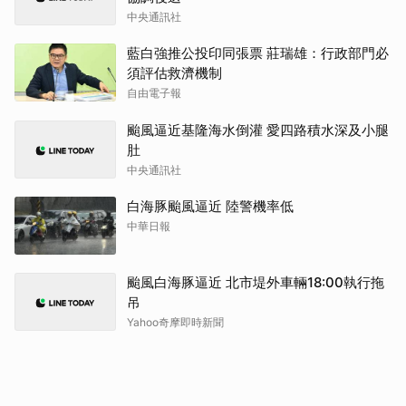
中央通訊社
藍白強推公投印同張票 莊瑞雄：行政部門必
須評估救濟機制
自由電子報
颱風逼近基隆海水倒灌 愛四路積水深及小腿
肚
中央通訊社
白海豚颱風逼近 陸警機率低
中華日報
颱風白海豚逼近 北市堤外車輛18:00執行拖
吊
Yahoo奇摩即時新聞