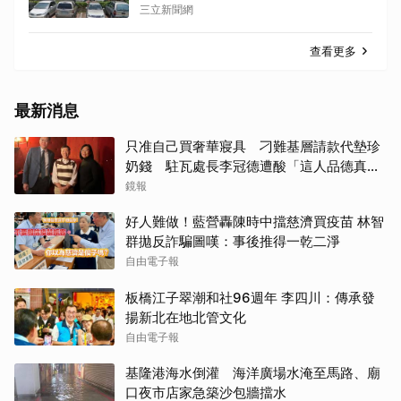
三立新聞網
查看更多
最新消息
只准自己買奢華寢具 刁難基層請款代墊珍
奶錢 駐瓦處長李冠德遭酸「這人品德真的
冠軍」
鏡報
好人難做！藍營轟陳時中擋慈濟買疫苗 林智
群拋反詐騙圖嘆：事後推得一乾二淨
自由電子報
板橋江子翠潮和社96週年 李四川：傳承發
揚新北在地北管文化
自由電子報
基隆港海水倒灌 海洋廣場水淹至馬路、廟
口夜市店家急築沙包牆擋水