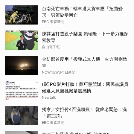
台南死亡車禍！轎車遭大貨車壓「扭曲變
形」男駕駛受困亡
EBC 東森新聞
陳其邁打造親子樂園 賴瑞隆：下一步力推探
索教育
自由電子報
金防部首度用「投彈式無人機」火力圍剿敵
軍
NOWNEWS今日新聞
(影)PO影片打臉！蘇巧慧競辦：國民黨議員
候選人意圖挑撥基層感情
Newtalk
獨家／女拒付4百洗頭費！ 髮廊老闆怒：洗
「霸王頭」
EBC 東森新聞