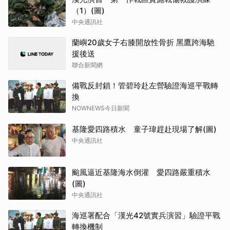
（1）(圖)
中央通訊社
蘭嶼20歲女子右膝開放性骨折 黑鷹跨海馳
援後送
聯合新聞網
備戰反封鎖！管碧玲赴左營驗證海巡平戰轉
換
NOWNEWS今日新聞
基隆愛四路積水 童子瑋趕赴現場了解(圖)
中央通訊社
颱風逼近基隆海水倒灌 愛四路嚴重積水
(圖)
中央通訊社
海巡署配合「漢光42號實兵演習」驗證平戰
轉換機制