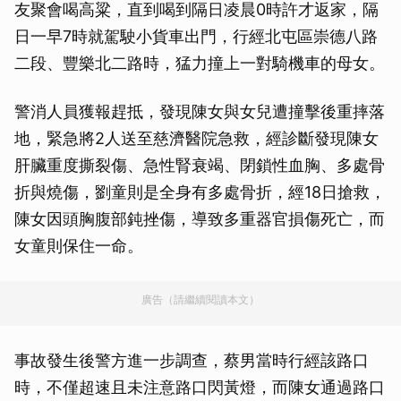
友聚會喝高粱，直到喝到隔日凌晨0時許才返家，隔
日一早7時就駕駛小貨車出門，行經北屯區崇德八路
二段、豐樂北二路時，猛力撞上一對騎機車的母女。
警消人員獲報趕抵，發現陳女與女兒遭撞擊後重摔落
地，緊急將2人送至慈濟醫院急救，經診斷發現陳女
肝臟重度撕裂傷、急性腎衰竭、閉鎖性血胸、多處骨
折與燒傷，劉童則是全身有多處骨折，經18日搶救，
陳女因頭胸腹部鈍挫傷，導致多重器官損傷死亡，而
女童則保住一命。
廣告（請繼續閱讀本文）
事故發生後警方進一步調查，蔡男當時行經該路口
時，不僅超速且未注意路口閃黃燈，而陳女通過路口