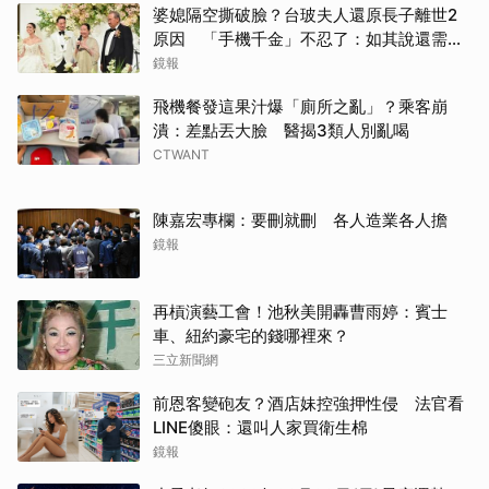
婆媳隔空撕破臉？台玻夫人還原長子離世2
原因 「手機千金」不忍了：如其說還需要
離開嗎？
鏡報
飛機餐發這果汁爆「廁所之亂」？乘客崩
潰：差點丟大臉 醫揭3類人別亂喝
CTWANT
陳嘉宏專欄：要刪就刪 各人造業各人擔
鏡報
再槓演藝工會！池秋美開轟曹雨婷：賓士
車、紐約豪宅的錢哪裡來？
三立新聞網
前恩客變砲友？酒店妹控強押性侵 法官看
LINE傻眼：還叫人家買衛生棉
鏡報