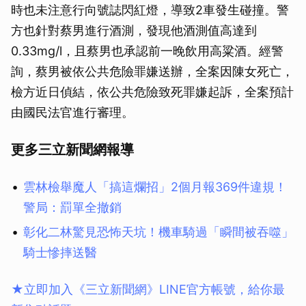
時也未注意行向號誌閃紅燈，導致2車發生碰撞。警
方也針對蔡男進行酒測，發現他酒測值高達到
0.33mg/l，且蔡男也承認前一晚飲用高粱酒。經警
詢，蔡男被依公共危險罪嫌送辦，全案因陳女死亡，
檢方近日偵結，依公共危險致死罪嫌起訴，全案預計
由國民法官進行審理。
更多三立新聞網報導
雲林檢舉魔人「搞這爛招」2個月報369件違規！
警局：罰單全撤銷
彰化二林驚見恐怖天坑！機車騎過「瞬間被吞噬」
騎士慘摔送醫
★立即加入《三立新聞網》LINE官方帳號，給你最