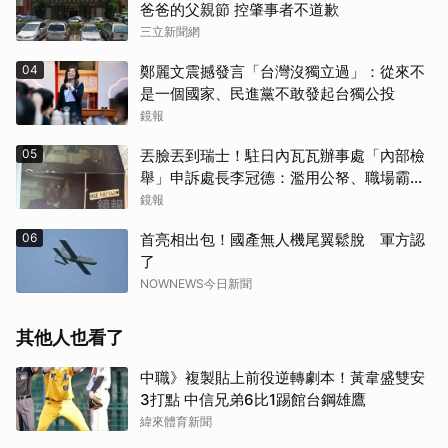
爸爸的父親節 控肇事者不道歉
三立新聞網
04
鄭麗文震撼發言「台灣沒獨立過」：從來不
是一個國家、民進黨不敢發起台獨公投
鏡報
05
丟臉丟到瑞士！駐日內瓦瓦辦事處「內部檢
舉」申訴處長李冠德：濫用公帑、職場霸
凌、超速仔拒繳罰單 外交部要查了
鏡報
06
首亮相出包！國產無人機尾翼鬆脫 軍方認
了
NOWNEWS今日新聞
其他人也看了
中職》複製貼上前役逆轉劇本！黃韋盛雙安
3打點 中信兄弟6比1踢館台鋼雄鷹
緯來體育新聞