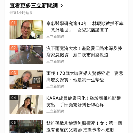
查看更多三立新聞網
最近1小時結果
01
奉獻醫學研究逾40年！林慶順教授不幸
「意外離世」 女兒悲痛證實了
三立新聞網
02
沒下雨竟淹大水！基隆愛四路水深及膝
店家急搬貨 廟口夜市封路改道
三立新聞網
03
噩耗！70歲大咖音樂人驚傳猝逝 妻悲
痛發文證實：他是我一生摯愛
三立新聞網
04
KARA成員健康惡化！確診頸椎椎間盤
突出 手部頻繁發抖粉絲心疼
三立新聞網
05
爺推孫散步慘遭無照撞死！女：第一個
沒有爸爸的父親節 控肇事者不道歉