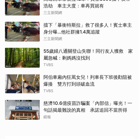
浩劫 車主大度：車再買就有
三立新聞網
擋下「暴衝特斯拉」救了很多人！賓士車主
身分曝…他社群擁1.4萬追蹤
三立新聞網
取消
55歲婦八通關登山失聯！同行友人獲救 家
屬急喊：剩媽媽沒找到
TVBS
阿伯車廂內狂罵女兒！列車長下班後勸阻被
爆揍 雙方打到頭破血流
TVBS
慈濟10.6億疫苗詐騙案「內部信」曝光！一
句話揭最難說的真相 承諾追回不當所得
鏡報