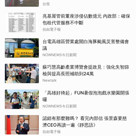
台視
兆基屋管前董座涉侵佔數億元 內政部：確保
包租代管服務不中斷
自由電子報
台電高雄區營業處開白海豚颱風災害整備會
議
NOWNEWS今日新聞
蘇巧慧高齡產業博覽會提政見：強化失智篩
檢與提高長照補助到24萬
Newtalk
「高雄好徛起」FUN暑假泡泡戲水樂園開張
囉
NOWNEWS今日新聞
認錯有那麼難嗎？ 看完內部信 張景森要慈
濟CEO再讀一遍《靜思語》
自由電子報