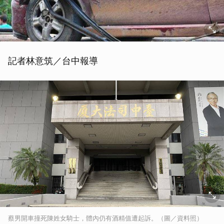
記者林意筑／台中報導
蔡男開車撞死陳姓女騎士，體內仍有酒精值遭起訴。（圖／資料照）