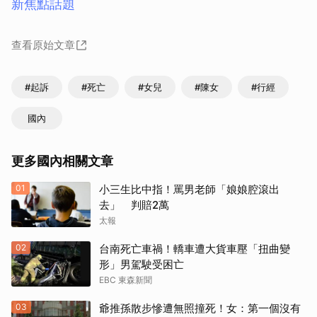
新焦點話題
查看原始文章
#起訴
#死亡
#女兒
#陳女
#行經
國內
更多國內相關文章
01
小三生比中指！罵男老師「娘娘腔滾出
去」 判賠2萬
太報
02
台南死亡車禍！轎車遭大貨車壓「扭曲變
形」男駕駛受困亡
EBC 東森新聞
03
爺推孫散步慘遭無照撞死！女：第一個沒有