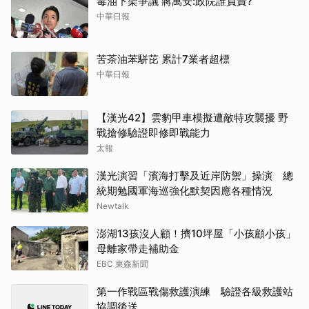
毒油下架爭議 蔣萬安:政院誰負責?
中華日報
苦茶油苯駢芘 累計7業者超標
中華日報
【漢光42】雲豹甲車模擬遭敵特攻襲擾 野
戰搶修驗證即修即戰能力
太報
漢光演習「濱海打擊及近岸防禦」操演 總
統期勉國軍海巡強化默契因應各種情況
Newtalk
澎湖13孩沒人顧！擠10坪屋「小孩顧小孩」
母離家帶走補助金
EBC 東森新聞
第一作戰區戰傷救護演練 驗證各級救護站
協調後送