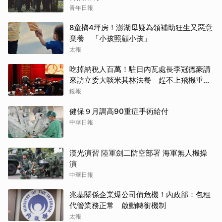
青年日報
8童擠4坪房！澎湖母疑為領補助狂生又惡意
棄養 「小孩照顧小孩」
太報
吃掉納稅人百萬！駐日內瓦處長李冠德豪請
來訪立委大啖米其林法餐 趕不上飛機重買
商務艙全民買單
鏡報
健保９月調高90重症手術給付
中華日報
漢光演習 陸軍劍二防空部署 海軍無人機操
演
中華日報
兆基關係企業爆公司債危機！內政部：包租
代管業務正常 啟動轉銜機制
太報