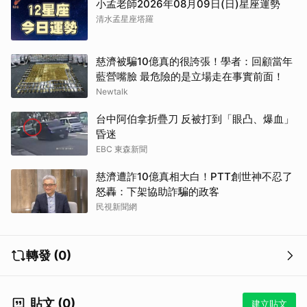
小孟老師2026年08月09日(日)星座運勢
清水孟星座塔羅
慈濟被騙10億真的很誇張！學者：回顧當年
藍營嘴臉 最危險的是立場走在事實前面！
Newtalk
台中阿伯拿折疊刀 反被打到「眼凸、爆血」
昏迷
EBC 東森新聞
慈濟遭詐10億真相大白！PTT創世神不忍了
怒轟：下架協助詐騙的政客
民視新聞網
轉發 (0)
貼文 (0)
建立貼文