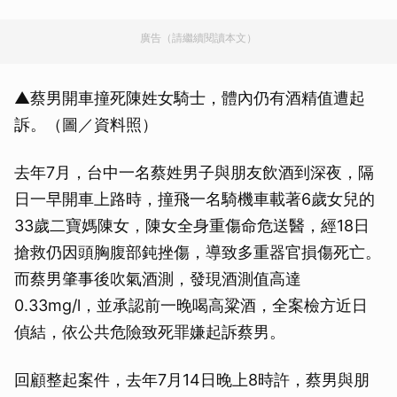
廣告（請繼續閱讀本文）
▲蔡男開車撞死陳姓女騎士，體內仍有酒精值遭起
訴。（圖／資料照）
去年7月，台中一名蔡姓男子與朋友飲酒到深夜，隔
日一早開車上路時，撞飛一名騎機車載著6歲女兒的
33歲二寶媽陳女，陳女全身重傷命危送醫，經18日
搶救仍因頭胸腹部鈍挫傷，導致多重器官損傷死亡。
而蔡男肇事後吹氣酒測，發現酒測值高達
0.33mg/l，並承認前一晚喝高粱酒，全案檢方近日
偵結，依公共危險致死罪嫌起訴蔡男。
回顧整起案件，去年7月14日晚上8時許，蔡男與朋