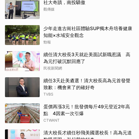
社大奇蹟，南投驕傲
觀傳媒
少年走進古崗社區體驗SUP獨木舟培養健康
知能×水域安全觀念
勁報
續任清大校長3天就赴美面試新職惹議 高
為元打破沉默回應了
民視新聞網
續任3天赴美遴選！清大校長高為元首發聲
致歉：機會來了的確好奇
TVBS
蛋價再漲3元！批發價每斤49元登近2年高
點 4因素一次引爆
CTWANT
清大校長才續任秒飛美國選校長！高為元道