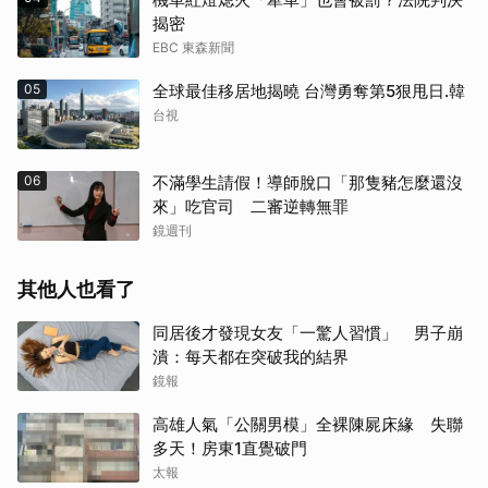
揭密
EBC 東森新聞
05
全球最佳移居地揭曉 台灣勇奪第5狠甩日.韓
台視
06
不滿學生請假！導師脫口「那隻豬怎麼還沒
來」吃官司 二審逆轉無罪
鏡週刊
其他人也看了
同居後才發現女友「一驚人習慣」 男子崩
潰：每天都在突破我的結界
鏡報
高雄人氣「公關男模」全裸陳屍床緣 失聯
多天！房東1直覺破門
太報