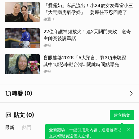
「愛露奶」私訊流出！小24歲女友爆當小三
「大鬧病房氣孕婦」 姜厚任不忍回應了
鏡週刊
22億守護神頻放火！連2天關門失敗 道奇
主帥賽後說重話
鏡報
盲眼龍婆2026「5大預言」剩3項未驗證
其中1項恐牽動台灣...關鍵時間點曝光
鏡報
轉發 (0)
貼文 (0)
建立貼文
最新
熱門
全新體驗！一鍵引用此內容，透過發布貼
文來輕鬆表達個人立場。