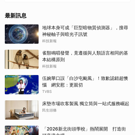
最新訊息
地球本身可成「巨型暗物質偵測器」，搜尋
神秘軸子與暗光子訊號
科技新報
雀類鳴唱發聲，竟遵循與人類語言相同的基
本結構原則
科技新報
伍婉華口誤「白沙屯颱風」！致歉認錯超懊
惱 網安慰：更親切
TVBS
床墊市場吹客製風 獨立筒與一站式服務崛起
民生頭條
「2026新北街頭學校」熱鬧展開 打造街