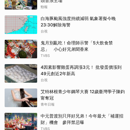
頭音浪主場
勁報
白海豚颱風強度持續減弱 氣象署擬今晚
23:30解除海警
台視
鬼月別亂吃！命理師示警「5大飲食禁
忌」 小心好兄弟聞香來
TVBS
4因素影響雞蛋再調漲3元！ 批發蛋價漲到
49元創近2年新高
台視
艾特林根青少年鋼琴大賽 12歲臺灣學子陳鈞
甯奪冠
青年日報
中元普渡別只拜好兄弟！今年最大「補運招
財」機會 參拜禁忌曝
TVBS