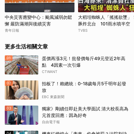
中央災害應變中心：颱風減弱勿鬆
大稻埕蜘蛛人「搖搖欲墜」
懈 嚴防滿潮與後續災害
豚炸北台 101雨水噴半空
青年日報
TVBS
更多生活相關文章
01
蛋價再漲3元！批發價每斤49元登近2年高
點 4因素一次引爆
CTWANT
02
拍板了！賴總統：0-18歲每月5千明年起發
放
EBC 東森新聞
03
獨家》剛續任即赴美大學面試 清大校長高為
元首度回應：因為好奇
自由電子報
04
機車紅燈熄火「牽車」也會被罰？法院判決