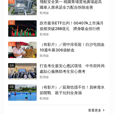
01
飛航安全第一 桃園青埔置地廣場超高
國泰人壽承諾全力配合拆除改善
觀傳媒
02
跌市最夯ETF出列！00407A上市滿月
規模突破288億元 躋身吸金排行榜
觀傳媒
03
（有影片）／雨中排長龍！白沙屯捐血
10週年募306袋鮮血
觀傳媒
04
打造考生最安心應試環境 中市府跨局
處貼心服務助考生安心應考
觀傳媒
05
（有影片）／延期也擋不住！員林潑水
節開戰 親子玩到全身濕
觀傳媒
查看更多