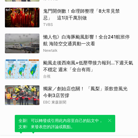
鬼門開倒數！命理師整理「8大常見禁
忌」 這1項千萬別做
TVBS
懶人包》白海豚颱風影響！全台241航班停
航 海陸空交通異動一次看
Newtalk
颱風走後西南風+低壓帶接力報到...下週天氣
不穩定 週末「全台有雨」
台視
獨家／創始店也關！ 「鳳梨」茶飲曾風光
今剩3店苦撐
EBC 東森新聞
全新體驗！一鍵引用此內容，透過發布貼
可以轉發或引用此內容至自己的貼文中，
文來輕鬆表達個人立場。
來發表您的評論或觀點。