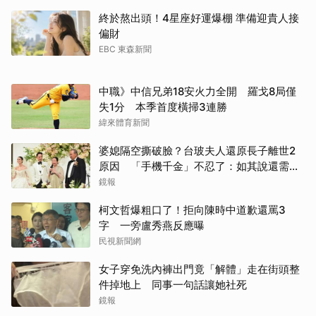
終於熬出頭！4星座好運爆棚 準備迎貴人接
取消
偏財
EBC 東森新聞
中職》中信兄弟18安火力全開 羅戈8局僅
失1分 本季首度橫掃3連勝
緯來體育新聞
婆媳隔空撕破臉？台玻夫人還原長子離世2
原因 「手機千金」不忍了：如其說還需要
離開嗎？
鏡報
柯文哲爆粗口了！拒向陳時中道歉還罵3
字 一旁盧秀燕反應曝
民視新聞網
女子穿免洗內褲出門竟「解體」走在街頭整
件掉地上 同事一句話讓她社死
鏡報