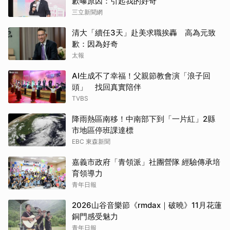
歉曝原因：引起我的好奇
三立新聞網
清大「續任3天」赴美求職挨轟 高為元致
歉：因為好奇
太報
AI生成不了幸福！父親節教會演「浪子回
頭」 找回真實陪伴
TVBS
降雨熱區南移！中南部下到「一片紅」2縣
市地區停班課達標
EBC 東森新聞
嘉義市政府「青領派」社團營隊 經驗傳承培
育領導力
青年日報
2026山谷音樂節《rmdax｜破曉》11月花蓮
銅門感受魅力
青年日報