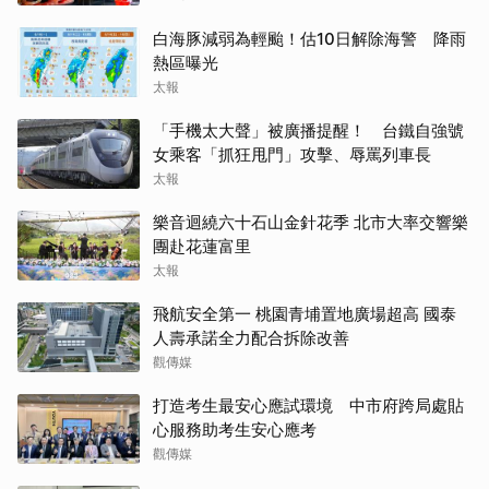
白海豚減弱為輕颱！估10日解除海警 降雨
熱區曝光
太報
「手機太大聲」被廣播提醒！ 台鐵自強號
女乘客「抓狂甩門」攻擊、辱罵列車長
太報
樂音迴繞六十石山金針花季 北市大率交響樂
團赴花蓮富里
太報
飛航安全第一 桃園青埔置地廣場超高 國泰
人壽承諾全力配合拆除改善
觀傳媒
打造考生最安心應試環境 中市府跨局處貼
心服務助考生安心應考
觀傳媒