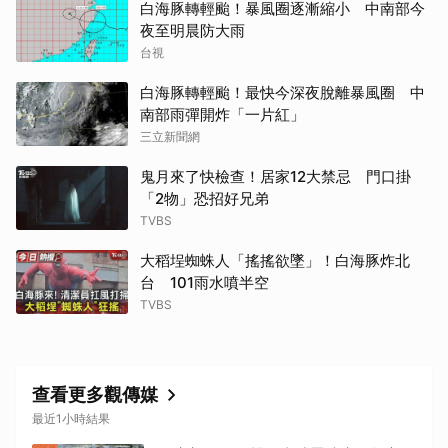
白海豚轉輕颱！暴風圈逐漸縮小 中南部今
夜至明晨防大雨
台視
白海豚轉輕颱！最快今深夜脫離暴風圈 中
南部雨彈開炸「一片紅」
三立新聞網
鬼月來了快檢查！居家12大禁忌 門口掛
「2物」恐招好兄弟
TVBS
大稻埕蜘蛛人「搖搖欲墜」！白海豚炸北
台 101雨水噴半空
TVBS
查看更多觀傳媒
最近1小時結果