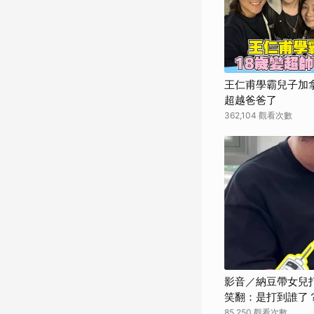
王仁甫學霸兒子加拿
超越爸爸了
362,104 觀看次數
影音／納豆帶女兒
笑翻：是打到誰了
85,250 觀看次數