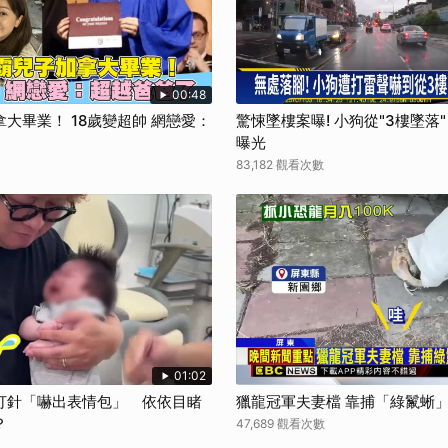
取消
00:48
大畢業！ 18歲變超帥 網戀愛：
驚悚墜樓案曝! 小狗從"3樓墜落
曝光
83,182 觀看次數
01:02
打針「嚇出表情包」 依依目睹
獵龍冠軍夫妻檔 靠捕「綠鬣蜥
？
47,689 觀看次數