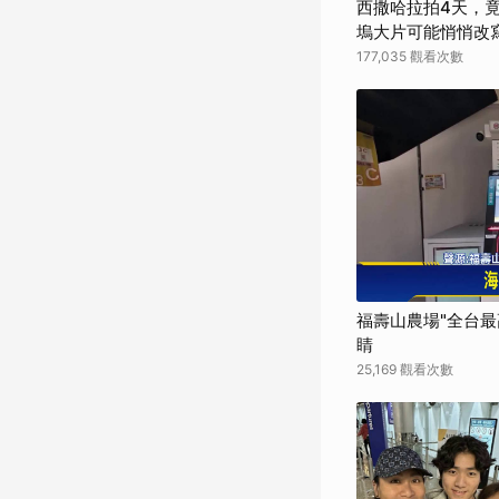
西撒哈拉拍4天，竟
塢大片可能悄悄改寫
界】
177,035 觀看次數
福壽山農場"全台最
睛
25,169 觀看次數