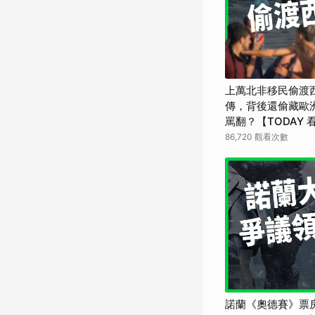
上萬北非移民偷渡
傳，背後還偷藏歐
罵翻？【TODAY 
86,720 觀看次數
諾蘭《奧德賽》票