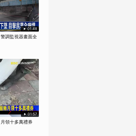
01:48
" 警調監視器畫面全
01:57
」月領十多萬禮券