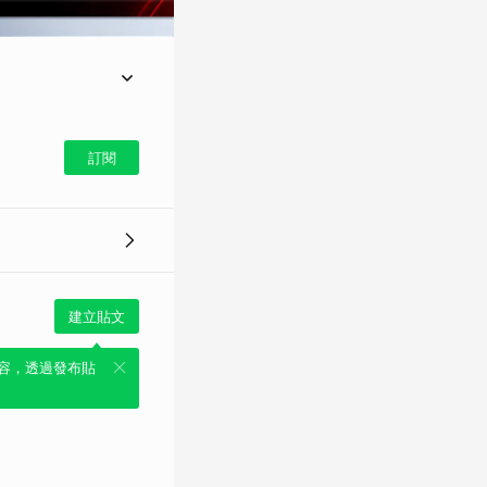
法院民眾黨團總召黃國
歐盟外其餘國家都是外
訂閱
建立貼文
容，透過發布貼