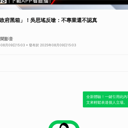
政府黑箱」！吳思瑤反嗆：不專業還不認真
對等關稅上路實施後，不少人才發現計算方式是以疊加計算，引爆朝野論戰，立
新聞影音
黑箱不跟人民說清楚。民進黨團幹事長吳思瑤反嗆，行政院4月早就說明。除了
08月09日15:03 • 發布於 2025年08月09日15:03
昌搞不清楚狀況。
全新體驗！一鍵引用此內
文來輕鬆表達個人立場。