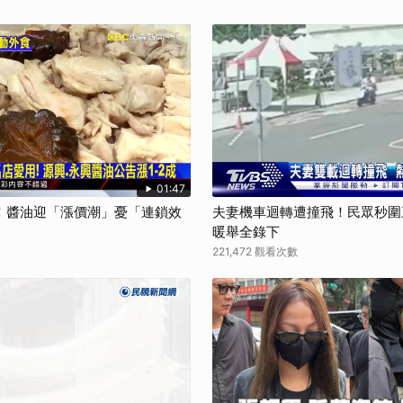
01:47
！醬油迎「漲價潮」憂「連鎖效
夫妻機車迴轉遭撞飛！民眾秒圍
暖舉全錄下
221,472 觀看次數