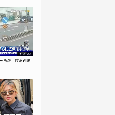
01:33
三角錐 撐傘遮陽