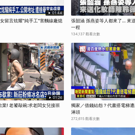
01:44
孫女留言炫耀"純手工"害麵線廠熄
張韶涵 孫燕姿等人都來了... 
一程
134,137 觀看次數
01:26
業! 老饕敲碗:求老闆女兒接班
獨家／借錢結怨？代書搭電梯遭
淋頭
272,615 觀看次數