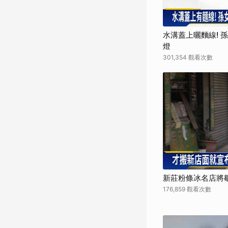
水溝蓋上曬麵線! 
燈
301,354 觀看次數
新莊粉條冰名店將歇
176,859 觀看次數