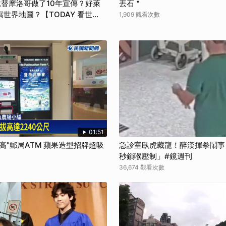
替摩洛哥做了10年宣傳？好萊
丟石＂
世界地圖？【TODAY 看世
1,909 觀看次數
01:51
高"郵局ATM 蘋果造型招牌超吸
急診室臥虎藏龍！醉漢揮拳鬧事
秒鎖喉壓制」#鏡週刊
36,674 觀看次數