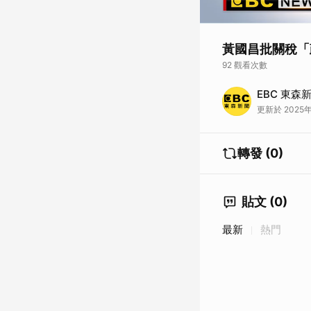
黃國昌批關稅「
92 觀看次數
美國對台課徵20%的
EBC 東森
昌就抨擊，政府大搞
更新於 2025年
加計算，還批評黃國
轉發 (0)
貼文 (0)
最新
熱門