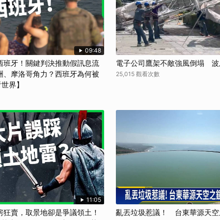
09:48
西班牙！關鍵判決推動假訊息流
電子公司鷹架不敵強風倒塌 波
洲、摩洛哥角力？西班牙為何被
25,015 觀看次數
看世界】
11:05
房狂賣，取景地卻是爭議領土！
亂丟垃圾惹議！ 台東華源天空