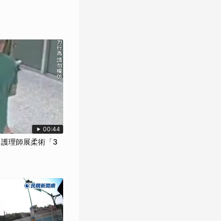
00:44
 護理師展柔術「3