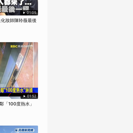
01:05
來送化妝師陳聆薇最後
01:52
鄰「100度熱水」