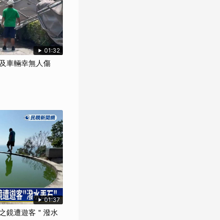
01:32
及車輛幸無人傷
01:37
之鏡遭遊客＂潑水