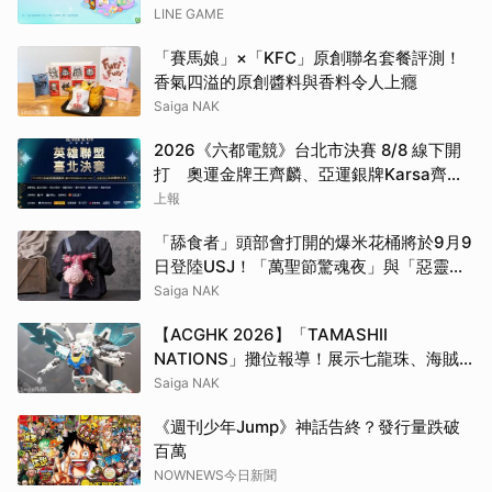
LINE GAME
「賽馬娘」×「KFC」原創聯名套餐評測！
香氣四溢的原創醬料與香料令人上癮
Saiga NAK
2026《六都電競》台北市決賽 8/8 線下開
打 奧運金牌王齊麟、亞運銀牌Karsa齊聚
台北同場競技
上報
「舔食者」頭部會打開的爆米花桶將於9月9
日登陸USJ！「萬聖節驚魂夜」與「惡靈古
堡」系列聯名合作
Saiga NAK
【ACGHK 2026】「TAMASHII
NATIONS」攤位報導！展示七龍珠、海賊
王等珍貴公仔
Saiga NAK
《週刊少年Jump》神話告終？發行量跌破
百萬
NOWNEWS今日新聞