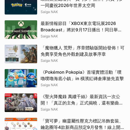
一同慶祝2026年世界太空周
Saiga NAK
最新情報節目「XBOX東京電玩展2026
Broadcast」將於9月17日播出！同日舉辦
的「XBOX FanFest Tokyo」報名亦開始接
Saiga NAK
受申請
「魔物獵人 荒野」序章體驗版開始發佈！可
免費享受角色外觀創建及故事序章
Saiga NAK
《Pokémon Pokopia》首場實體活動「噗
嚕噗嚕海底小鎮」in 橫濱紅磚倉庫搶先直擊
Saiga NAK
《聖火降魔錄 萬縷千絲》最新資訊一次公
開！「真正的主角」正式揭曉，還有樂曲上
架、漫畫連載等新消息
Saiga NAK
「寶可夢」幽靈屬性壓克力標記吊飾套裝、
鑰匙圈等4款新商品預定9月發售！線上開放