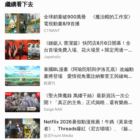
繼續看下去
全球銷量破900萬冊 《魔法帽的工作室》
電視動畫8/9首播
CTWANT
《鏈鋸人 蕾潔篇》快閃店8月6日開幕！全
台首場免費入場、花火場景＋限定周邊一次
看
Japaholic
泰國BL漫畫《阿瑜陀耶與伊洛瓦底》改編動
畫將登場 愛情視角重詮納黎萱王與緬甸王
儲傳奇
鏡週刊
《聖火降魔錄 萬縷千絲》最新資訊一次公
開！「真正的主角」正式揭曉，還有樂曲上
架、漫畫連載等新消息
Saiga NAK
Netflix 2026暑假動漫推薦！牛媽《黃泉使
者》、Threads爆紅《尼古喵喵》、《躲在
超市後門抽菸的兩人》7部話題必追番一次
放言Fount Media