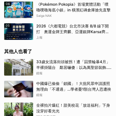
04
《Pokémon Pokopia》首場實體活動「噗
嚕噗嚕海底小鎮」in 橫濱紅磚倉庫搶先直擊
Saiga NAK
05
2026《六都電競》台北市決賽 8/8 線下開
打 奧運金牌王齊麟、亞運銀牌Karsa齊聚
台北同場競技
上報
其他人也看了
33歲女流落街頭被拐！遭「囚禁輪暴4月」
半裸掛陽台 鄰居嚇傻：以為萬聖節裝飾...
主謀竟與妻小同住
鏡報
中國爆已偷偷「鎖國」！大批民眾申請護照
無理由「不通過」...學者憂1類台灣人恐遭殃
鏡報
全裸拍片爆紅！甜美校花「放送福利」下身
沒穿好看光光
取消