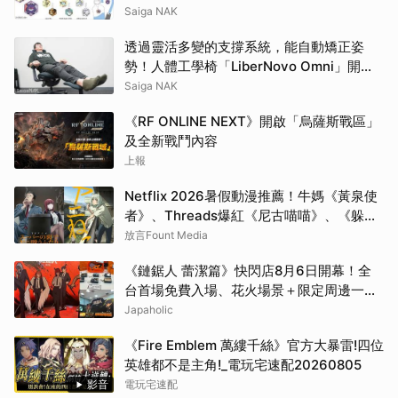
預購中
Saiga NAK
透過靈活多變的支撐系統，能自動矯正姿
勢！人體工學椅「LiberNovo Omni」開箱
＆評測！
Saiga NAK
《RF ONLINE NEXT》開啟「烏薩斯戰區」
及全新戰鬥內容
上報
Netflix 2026暑假動漫推薦！牛媽《黃泉使
者》、Threads爆紅《尼古喵喵》、《躲在
超市後門抽菸的兩人》7部話題必追番一次
放言Fount Media
看
《鏈鋸人 蕾潔篇》快閃店8月6日開幕！全
台首場免費入場、花火場景＋限定周邊一次
看
Japaholic
《Fire Emblem 萬縷千絲》官方大暴雷!四位
英雄都不是主角!_電玩宅速配20260805
影音
電玩宅速配