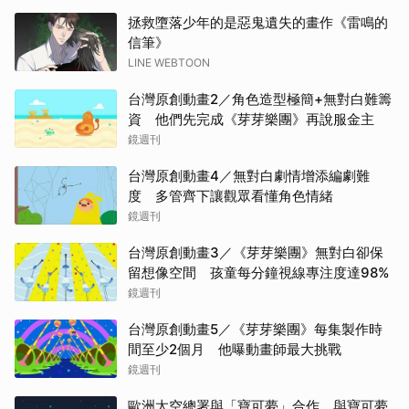
拯救墮落少年的是惡鬼遺失的畫作《雷鳴的
信筆》
LINE WEBTOON
台灣原創動畫2／角色造型極簡+無對白難籌
資 他們先完成《芽芽樂團》再說服金主
鏡週刊
台灣原創動畫4／無對白劇情增添編劇難
度 多管齊下讓觀眾看懂角色情緒
鏡週刊
台灣原創動畫3／《芽芽樂團》無對白卻保
留想像空間 孩童每分鐘視線專注度達98%
鏡週刊
台灣原創動畫5／《芽芽樂團》每集製作時
間至少2個月 他曝動畫師最大挑戰
鏡週刊
歐洲太空總署與「寶可夢」合作。與寶可夢