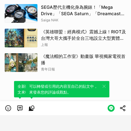
SEGA歷代主機化身為腕錶！「Mega
Drive」「SEGA Saturn」「Dreamcast」
3款型號開放預購
Saiga NAK
《英雄聯盟：經典模式》震撼上線！RIOT及
台灣大哥大攜手於全台三地設立大型實體裝
置、實況主接力開播，上線慶典重燃玩家
上報
「英雄魂」
《魔法帽的工作室》動畫版 華視獨家電視首
播
青年日報
全新體驗！一鍵引用此內容，透過發布貼
可以轉發或引用此內容至自己的貼文中，
文來輕鬆表達個人立場。
來發表您的評論或觀點。
類別
服務條款
隱私權政策
服務聲明