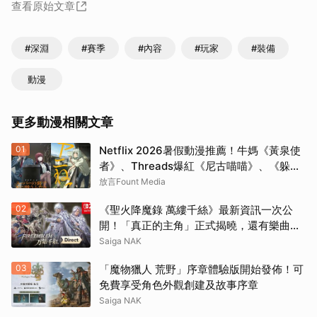
查看原始文章
#深淵
#賽季
#內容
#玩家
#裝備
動漫
更多動漫相關文章
01
Netflix 2026暑假動漫推薦！牛媽《黃泉使
者》、Threads爆紅《尼古喵喵》、《躲在
超市後門抽菸的兩人》7部話題必追番一次
放言Fount Media
看
02
《聖火降魔錄 萬縷千絲》最新資訊一次公
開！「真正的主角」正式揭曉，還有樂曲上
架、漫畫連載等新消息
Saiga NAK
03
「魔物獵人 荒野」序章體驗版開始發佈！可
免費享受角色外觀創建及故事序章
Saiga NAK