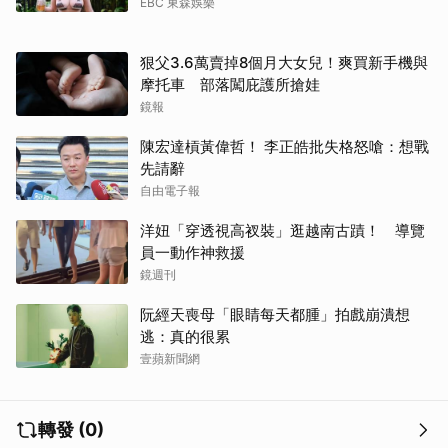
EBC 東森娛樂
狠父3.6萬賣掉8個月大女兒！爽買新手機與
摩托車 部落闖庇護所搶娃
鏡報
陳宏達槓黃偉哲！ 李正皓批失格怒嗆：想戰
先請辭
自由電子報
洋妞「穿透視高衩裝」逛越南古蹟！ 導覽
員一動作神救援
鏡週刊
阮經天喪母「眼睛每天都腫」拍戲崩潰想
逃：真的很累
壹蘋新聞網
轉發 (0)