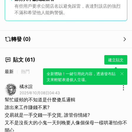
有些用戶要求公開店名以避免踩雷，表達對該店的強烈
不滿和希望他人能夠警惕。
轉發 (0)
貼文 (61)
建立貼文
最新
熱門
全新體驗！一鍵引用此內容，透過發布貼
文來輕鬆表達個人立場。
橘水諠
2025年10月08日04:43
幫忙緩頰的不知道是什麼傻瓜邏輯
誰出來工作賺錢不累?
交易就是一手交錢一手交貨, 誰管你情緒?
又不是沒長大的小鬼一天到晚要人像個保母一樣哄著怕你不
開心