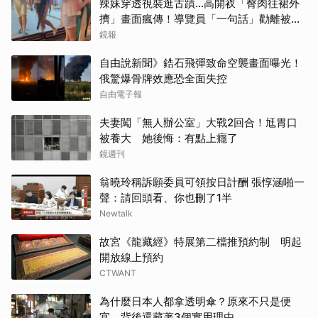
辣妹穿透視裝逛古蹟…高開衩「臀肉往裙外
擠」畫面瘋傳！導覽員「一句話」勸離被狂
讚
鏡報
自由說新聞》鋯石飛彈致命空襲畫面曝光！
俄驚爆骨牌效應恐全面失控
自由電子報
夫妻闖「無人辦公室」大戰2回合！尪胃口
被養大 她後悔：有點上癮了
鏡週刊
翁曉玲稱訴願委員可領按日計酬 張惇涵啪一
取消
聲：請回頭看、你也刪了1半
Newtalk
故宮《龍藏經》特展第二檔推預約制 明起
開放線上預約
CTWANT
為什麼日本人都拿透明傘？原來不只是便
宜，背後還藏著3個實用理由