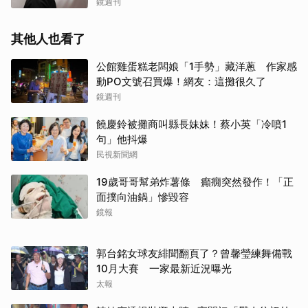
過此類
鏡週刊
其他人也看了
公館雞蛋糕老闆娘「1手勢」藏洋蔥 作家感
動PO文號召買爆！網友：這攤很久了
鏡週刊
饒慶鈴被攤商叫縣長妹妹！蔡小英「冷噴1
句」他抖爆
民視新聞網
19歲哥哥幫弟炸薯條 癲癇突然發作！「正
面撲向油鍋」慘毀容
鏡報
郭台銘女球友緋聞翻頁了？曾馨瑩練舞備戰
10月大賽 一家最新近況曝光
太報