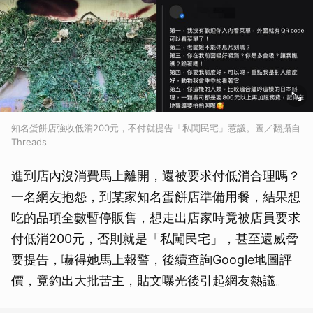
知名蛋餅店強收低消200元，不付就提告「私闖民宅」惹議。圖／翻攝自
Threads
進到店內沒消費馬上離開，還被要求付低消合理嗎？
一名網友抱怨，到某家知名蛋餅店準備用餐，結果想
吃的品項全數暫停販售，想走出店家時竟被店員要求
付低消200元，否則就是「私闖民宅」，甚至還威脅
要提告，嚇得她馬上報警，後續查詢Google地圖評
價，竟釣出大批苦主，貼文曝光後引起網友熱議。