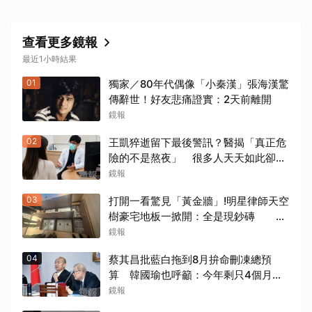
查看更多鏡報
最近1小時結果
01
獨家／80年代偶像「小秦漢」張海漢驚
傳辭世！好友悲痛證實：2天前離開
鏡報
02
王凱猝逝留下最後警訊？醫揭「真正危
險的不是熬夜」 很多人天天如此卻不
自知
鏡報
03
打開一看驚見「黃金牆」!明星律師天空
樹豪宅地板一掀開：全是現鈔磚
232kg金山震撼影像曝
鏡報
04
蔡其昌批藍白拖到8月拚命刪凍總預
算 韓國瑜也呼籲：今年剩只4個月
「再思考一下」
鏡報