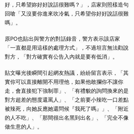
好，只希望妳好好說話很難嗎？」，店家則照樣造句
回嗆「又沒要你進來吹冷氣，只希望你好好說話很難
嗎」。
原PO也貼出與警方的對話錄音，警方表示該店家
「一直都是用這樣的處理方式」，不過坦言無法勸說
對方，「對方確實有公告入內就是要有低消」。
貼文曝光後瞬間引起網友熱議，紛紛留言表示，「其
實你可以直接離開不用理他，如果他敢攔你不讓你
走，會直接犯下強制罪」、「有禮貌的詢問換來的是
對方超差的態度還罵人」、「之前要小辣吃一口差點
被辣死，向她反應她還問候『我死了嗎』」、「附近
的人不吃」、「那間很出名黑到出名」、「完全不像
做生意的人」。