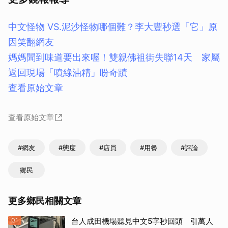
中文怪物 VS.泥沙怪物哪個難？李大豐秒選「它」原
因笑翻網友
媽媽聞到味道要出來喔！雙親佛祖街失聯14天 家屬
返回現場「噴綠油精」盼奇蹟
查看原始文章
查看原始文章
#網友
#態度
#店員
#用餐
#評論
鄉民
更多鄉民相關文章
01
台人成田機場聽見中文5字秒回頭 引萬人