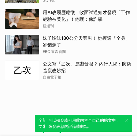
Styletc
用AI改履歷應徵 收面試通知才發現「工作
經驗被美化」！他嘆：像詐騙
鏡週刊
妹子曖昧180公分天菜男！ 她摸遍「全身」
卻猶豫了
EBC 東森新聞
公文寫「乙次」是諧音哏？ 內行人揭︰防偽
造竄改妙招
自由電子報
全新體驗！一鍵引用此內容，透過發布貼
可以轉發或引用此內容至自己的貼文中，
文來輕鬆表達個人立場。
來發表您的評論或觀點。