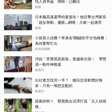
找人資爭論 律師：已觸法
鏡報
日本飆高溫還帶幼童逛街！他目擊台灣家長
「超扯舉動」傻眼...網嘆：大家一起痛苦
鏡報
小孩算人頭費？單身友1關鍵拒平分包棟費：
為何要幫忙出
民視新聞網
洋妞「穿透視高衩裝」逛越南古蹟！ 導覽
員一動作神救援
鏡週刊
出社會怎找另一半？ 她玩交友軟體好無
奈：只有一堆想交配的
鏡週刊
誰家的狗？ 雙寶跑去沼澤打滾「主人頭很
痛」