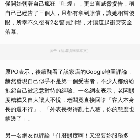
僅開始朝著自己瘋狂「吐煙」，更出言威脅提告，稱
自己已經告了三個人，且都有拿到賠償，讓她相當傻
眼，所幸不久後有2名警員到場，才讓這起衝突安全
落幕。
廣告（請繼續閱讀本文）
原PO表示，後續翻看了該家店的Google地圖評論，
赫然發現自己似乎不是第一個受害者，不少人都紛紛
抱怨自己被惡意對待的經驗。一名網友表示，老闆態
度糟糕又自大讓人不悅，老闆竟直接回嗆「客人本身
長的還不行」、「外表長得得亂七八糟，你的態度也
糟透了」。
另一名網友也評論「什麼態度啊！又沒要妳服務多