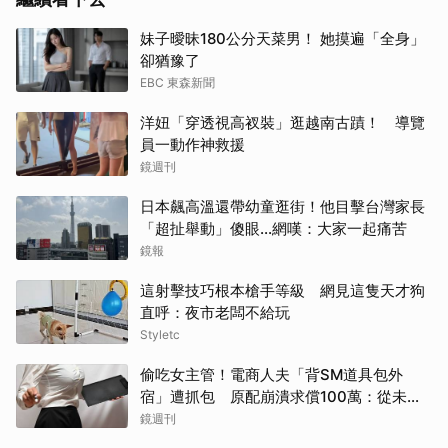
妹子曖昧180公分天菜男！ 她摸遍「全身」
卻猶豫了
EBC 東森新聞
洋妞「穿透視高衩裝」逛越南古蹟！ 導覽
員一動作神救援
鏡週刊
日本飆高溫還帶幼童逛街！他目擊台灣家長
「超扯舉動」傻眼...網嘆：大家一起痛苦
鏡報
這射擊技巧根本槍手等級 網見這隻天才狗
直呼：夜市老闆不給玩
Styletc
偷吃女主管！電商人夫「背SM道具包外
宿」遭抓包 原配崩潰求償100萬：從未用
過此類
鏡週刊