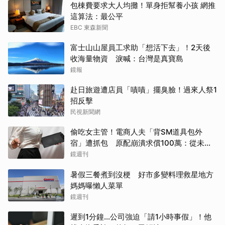
包棟費要求大人均攤！單身拒幫養小孩 網推
這算法：最公平
EBC 東森新聞
富士山山屋員工求助「想活下去」！2天後
收海量物資 淚喊：台灣是真寶島
鏡報
赴日旅遊遭店員「嘖嘖」擺臭臉！過來人祭1
招反擊
民視新聞網
偷吃女主管！電商人夫「背SM道具包外
宿」遭抓包 原配崩潰求償100萬：從未用
過此類
鏡週刊
暑假三餐煮到沒梗 好市多變料理救星地方
媽媽曝懶人菜單
鏡週刊
遲到1分鐘…公司強迫「請1小時事假」！他