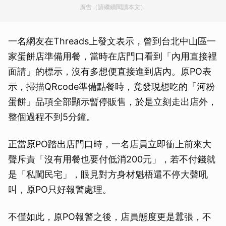
廣告（請繼續閱讀本文）
一名網友在Threads上發文表示，曾到台北中山區一
家蛋餅店準備用餐，當時在店門口看到「內用直接裡
面請」的標示，沒有多想便直接進到店內。原PO表
示，掃描QRcode準備點餐時，竟發現想吃的「河粉
蛋餅」品項全部顯示暫停販售，於是立刻走出店外，
整個過程不到5分鐘。
正當原PO踏出店門口時，一名店員立即衝上前來大
聲斥責「沒有用餐也要付低消200元」，若不付錢就
是「私闖民宅」，眼見對方身材魁梧還不停大聲吼
叫，原PO只好報警處理。
不僅如此，原PO報警之後，店員態度更是囂張，不