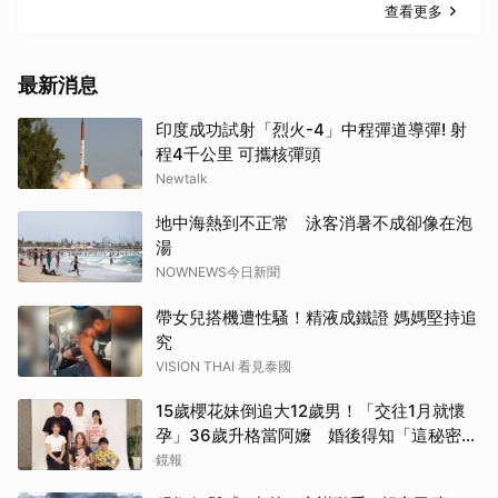
查看更多
最新消息
印度成功試射「烈火-4」中程彈道導彈! 射
程4千公里 可攜核彈頭
Newtalk
地中海熱到不正常 泳客消暑不成卻像在泡
湯
NOWNEWS今日新聞
帶女兒搭機遭性騷！精液成鐵證 媽媽堅持追
究
VISION THAI 看見泰國
15歲櫻花妹倒追大12歲男！「交往1月就懷
孕」36歲升格當阿嬤 婚後得知「這秘密」
傻眼了
鏡報