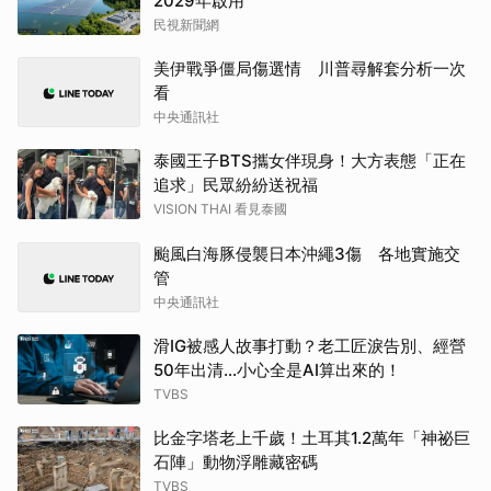
2029年啟用
民視新聞網
美伊戰爭僵局傷選情 川普尋解套分析一次
看
中央通訊社
泰國王子BTS攜女伴現身！大方表態「正在
追求」民眾紛紛送祝福
VISION THAI 看見泰國
颱風白海豚侵襲日本沖繩3傷 各地實施交
管
中央通訊社
滑IG被感人故事打動？老工匠淚告別、經營
50年出清…小心全是AI算出來的！
TVBS
比金字塔老上千歲！土耳其1.2萬年「神祕巨
石陣」動物浮雕藏密碼
TVBS