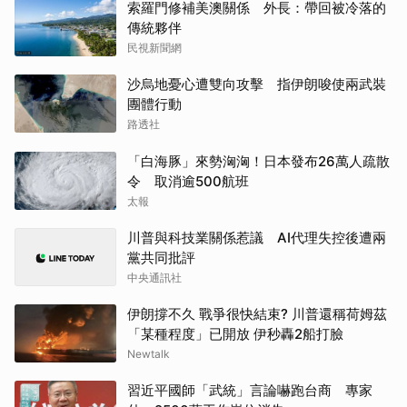
索羅門修補美澳關係 外長：帶回被冷落的
傳統夥伴
民視新聞網
沙烏地憂心遭雙向攻擊 指伊朗唆使兩武裝
團體行動
路透社
「白海豚」來勢洶洶！日本發布26萬人疏散
令 取消逾500航班
太報
川普與科技業關係惹議 AI代理失控後遭兩
黨共同批評
中央通訊社
伊朗撐不久 戰爭很快結束? 川普還稱荷姆茲
「某種程度」已開放 伊秒轟2船打臉
Newtalk
習近平國師「武統」言論嚇跑台商 專家