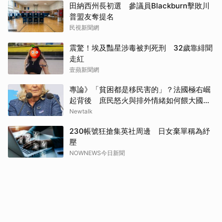
田納西州長初選 參議員Blackburn擊敗川
普盟友奪提名
民視新聞網
震驚！埃及豔星涉毒被判死刑 32歲靠緋聞
走紅
壹蘋新聞網
專論》「貧困都是移民害的」？法國極右崛
起背後 庶民怒火與排外情緒如何餵大國民
聯合
Newtalk
230帳號狂搶集英社周邊 日女棄單稱為紓
壓
NOWNEWS今日新聞