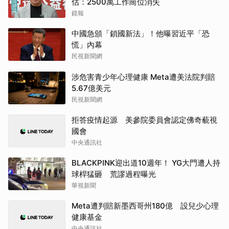
估：2500萬工作崗位消失
鏡報
中國急頒「鎖國新法」！他曝習近平「恐
慌」內幕
民視新聞網
涉危害青少年心理健康 Meta遭美法院判賠
5.67億美元
民視新聞網
拒答疫情起源 美參院委員會認定佛奇藐視
國會
中央通訊社
BLACKPINK迎出道10週年！ YG大門遭人持
球桿猛砸 荒謬過程曝光
華視新聞
Meta遭判賠新墨西哥州180億 設兒少心理
健康基金
中央通訊社