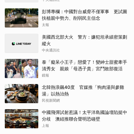
彭博專欄：中國對台威脅不僅軍事 更試圖
扶植親中勢力、削弱民主信念
太報
美國西北部大火 警方：嫌犯坦承縝密策劃
縱火
中央通訊社
泰「癡呆小王子」戀愛了！變紳士甜蜜牽手
清秀女 親娘「母憑子貴」宮鬥敗部復活
鏡報
北韓熱浪飆40度 官媒推「狗肉湯與參雞
湯」以熱治熱
民視新聞網
中國飛彈試射惹議！太平洋島國論壇陷挺中
分歧 澳紐推聯合聲明恐碰壁
上報