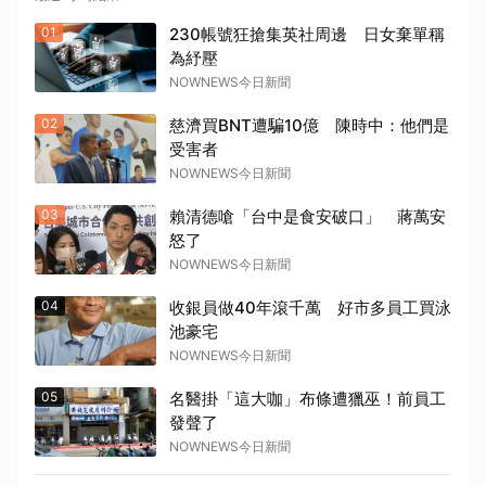
01
230帳號狂搶集英社周邊 日女棄單稱
為紓壓
NOWNEWS今日新聞
02
慈濟買BNT遭騙10億 陳時中：他們是
受害者
NOWNEWS今日新聞
03
賴清德嗆「台中是食安破口」 蔣萬安
怒了
NOWNEWS今日新聞
04
收銀員做40年滾千萬 好市多員工買泳
池豪宅
NOWNEWS今日新聞
05
名醫掛「這大咖」布條遭獵巫！前員工
發聲了
NOWNEWS今日新聞