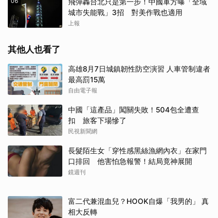
06
飛彈轟台北只是第一步！中國軍方曝「全域
城市失能戰」3招 對美作戰也適用
上報
其他人也看了
高雄8月7日城鎮韌性防空演習 人車管制違者
最高罰15萬
自由電子報
中國「這產品」闖關失敗！504包全遭查
扣 旅客下場慘了
民視新聞網
長髮陌生女「穿性感黑絲漁網內衣」在家門
口排回 他害怕急報警！結局竟神展開
鏡週刊
富二代兼混血兒？HOOK自爆「我男的」 真
相大反轉