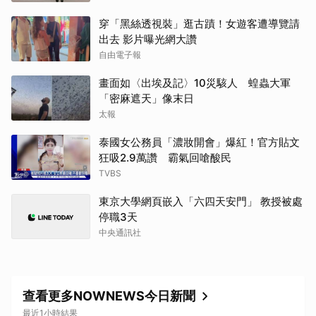
穿「黑絲透視裝」逛古蹟！女遊客遭導覽請
出去 影片曝光網大讚
自由電子報
畫面如〈出埃及記〉10災駭人 蝗蟲大軍
「密麻遮天」像末日
太報
泰國女公務員「濃妝開會」爆紅！官方貼文
狂吸2.9萬讚 霸氣回嗆酸民
TVBS
東京大學網頁嵌入「六四天安門」 教授被處
停職3天
中央通訊社
查看更多NOWNEWS今日新聞
最近1小時結果