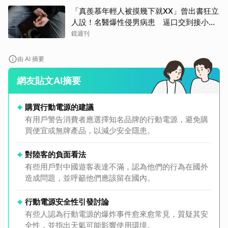
「真羨慕年輕人被摸幾下就XX」曾出書狂立
人設！名醫爆性侵男病患 逼口交到接小孩
鬧鐘響才停
鏡週刊
由 AI 摘要
網友貼文AI摘要
購買行動電源的建議
有用戶警告消費者應選擇知名品牌的行動電源，避免購
買便宜或無牌產品，以減少安全隱患。
對陸客的負面看法
有些用戶對中國遊客表達不滿，認為他們的行為在國外
造成問題，並呼籲他們應該留在國內。
行動電源安全性引發討論
有些人認為行動電源的爆炸事件愈來愈常見，質疑其安
全性，並指出天氣可能影響使用環境。