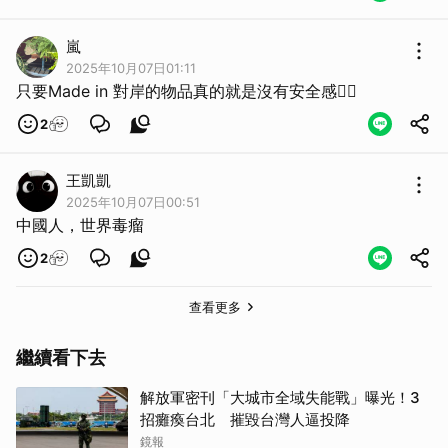
嵐
2025年10月07日01:11
只要Made in 對岸的物品真的就是沒有安全感😮‍💨
取消
2
王凱凱
2025年10月07日00:51
中國人，世界毒瘤
2
查看更多
繼續看下去
解放軍密刊「大城市全域失能戰」曝光！3
招癱瘓台北 摧毀台灣人逼投降
鏡報