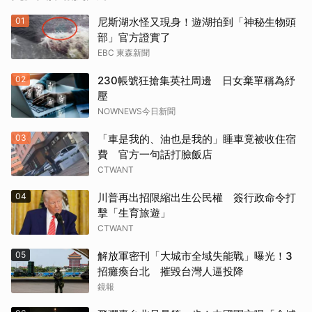
01
尼斯湖水怪又現身！遊湖拍到「神秘生物頭
部」官方證實了
EBC 東森新聞
02
230帳號狂搶集英社周邊 日女棄單稱為紓
壓
NOWNEWS今日新聞
03
「車是我的、油也是我的」睡車竟被收住宿
費 官方一句話打臉飯店
CTWANT
04
川普再出招限縮出生公民權 簽行政命令打
擊「生育旅遊」
CTWANT
05
解放軍密刊「大城市全域失能戰」曝光！3
招癱瘓台北 摧毀台灣人逼投降
鏡報