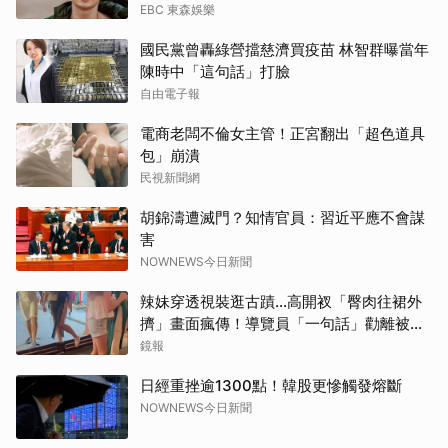
EBC 東森娛樂
國民黨曾轟綠營擋慈濟買疫苗 林智群曝當年
陳時中「這句話」打臉
自由電子報
電商老闆不倫女主管！正宮翻出「超色道具
包」崩潰
民視新聞網
胡錦濤遭滅門？知情官員：習近平應不會謀
害
NOWNEWS今日新聞
辣妹穿透視裝逛古蹟…高開衩「臀肉往裙外
擠」畫面瘋傳！導覽員「一句話」勸離被狂
讚
鏡報
日經重挫逾1300點！韓股更慘觸發熔斷
NOWNEWS今日新聞