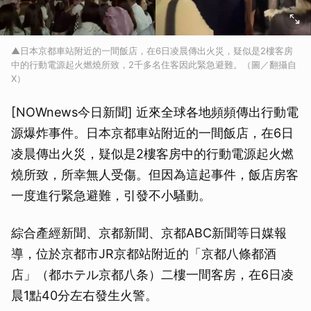
▲日本京都車站附近的一間飯店，在6日凌晨傳出火災，疑似是2樓客房
中的行動電源起火燃燒所致，2千多名住客因此緊急避難。（圖／翻攝自
X）
[NOWnews今日新聞] 近來全球各地頻頻傳出行動電
源爆炸事件。日本京都車站附近的一間飯店，在6日
凌晨傳出火災，疑似是2樓客房中的行動電源起火燃
燒所致，所幸無人受傷。但因為這起事件，飯店房客
一度進行緊急避難，引發不小騷動。
綜合產經新聞、京都新聞、京都ABC新聞等日媒報
導，位於京都市JR京都站附近的「京都八條都酒
店」（都ホテル京都八条）二樓一間客房，在6日凌
晨1點40分左右發生火警。