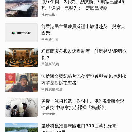
(影) 伊與「2小弟」密謀動手? 胡塞已釀45
死 「這國」急警告 : 一定回擊侵略
Newtalk
前香港民主黨成員涂謹申離港赴英 與家人
團聚
中央通訊社
紐西蘭擬公投改選舉制度 什麼是MMP聯立
制？
民視新聞網
涉槍殺金獎紀錄片巴勒斯坦參與者 以色列檢
方罕見起訴屯墾者
中央廣播電臺
美擬「戰術核武」對付中、俄? 俄憂釀全球
性衝突 中專家批赤裸裸「核訛詐」
Newtalk
星勝科獲准自馬國進口300百萬瓦綠電