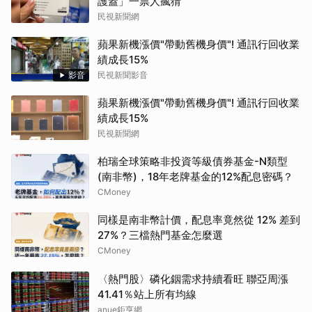
護蓋」一票人瘋猜
民視新聞網
蘋果新機漲價"帶動舊機身價"! 通訊行回收業
績成長15%
影音
民視新聞影音
蘋果新機漲價"帶動舊機身價"! 通訊行回收業
績成長15%
民視新聞網
柏瑞全球策略非投資等級債券基金-N類型
(南非幣)，18年老牌基金的12%配息密碼？
CMoney
同樣是南非幣計價，配息率竟然從 12% 差到
27%？三檔熱門基金怎麼選
CMoney
〈熱門股〉磷化銦需求持續看旺 聯亞周漲
41.41％站上所有均線
anue鉅亨網