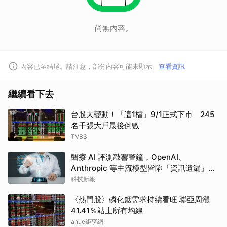
尚無內容。
內容已至結尾。請注意，部分內容可能未顯示。
查看資訊
繼續看下去
台股大變動！「這1檔」9/1正式下市 245
取消
名千張大戶最後倒數
TVBS
醫療 AI 評測敲響警鐘，OpenAI、
Anthropic 等主流模型皆陷「資訊遺漏」盲
點
科技新報
〈熱門股〉磷化銦需求持續看旺 聯亞周漲
41.41％站上所有均線
anue鉅亨網