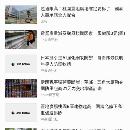
超過限高！桃園置地廣場確定要拆了 國泰
人壽承諾全力配合
太報
雞蛋產量減及颱風預期因素 蛋價漲3元(圖)
中央通訊社
日本擬引進AI強化網攻防禦 自衛隊最快明
年導入防護軟體
中央通訊社
伊朗戰事曝彈藥斷層！華郵：五角大廈勒令
國防承包商21天內交出增產計畫
anue鉅亨網
置地廣場桃園B區建物超高 國壽允修正高
度儘速拆除
中央通訊社