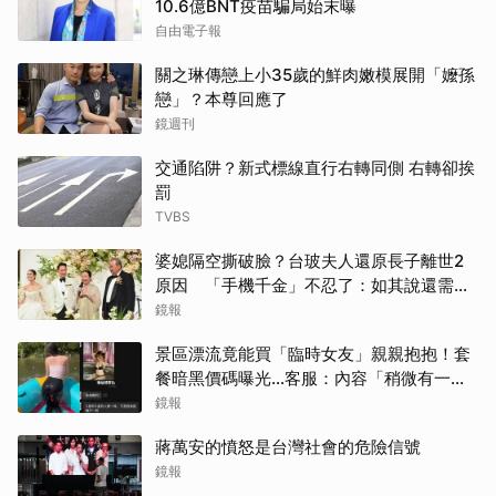
10.6億BNT疫苗騙局始末曝
自由電子報
關之琳傳戀上小35歲的鮮肉嫩模展開「嬤孫
戀」？本尊回應了
鏡週刊
交通陷阱？新式標線直行右轉同側 右轉卻挨
罰
TVBS
婆媳隔空撕破臉？台玻夫人還原長子離世2
原因 「手機千金」不忍了：如其說還需要
離開嗎？
鏡報
景區漂流竟能買「臨時女友」親親抱抱！套
餐暗黑價碼曝光…客服：內容「稍微有一點
尺度」
鏡報
蔣萬安的憤怒是台灣社會的危險信號
鏡報