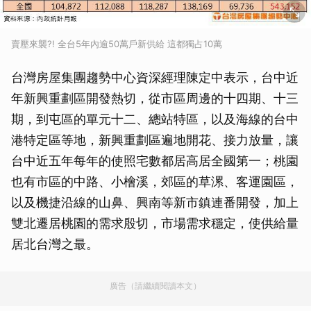
賣壓來襲?! 全台5年內逾50萬戶新供給 這都獨占10萬
台灣房屋集團趨勢中心資深經理陳定中表示，台中近
年新興重劃區開發熱切，從市區周邊的十四期、十三
期，到屯區的單元十二、總站特區，以及海線的台中
港特定區等地，新興重劃區遍地開花、接力放量，讓
台中近五年每年的使照宅數都居高居全國第一；桃園
也有市區的中路、小檜溪，郊區的草漯、客運園區，
以及機捷沿線的山鼻、興南等新市鎮連番開發，加上
雙北遷居桃園的需求殷切，市場需求穩定，使供給量
居北台灣之最。
廣告（請繼續閱讀本文）