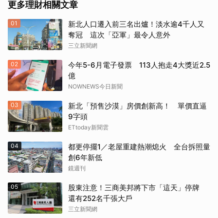
更多理財相關文章
01
新北人口遷入前三名出爐！淡水逾4千人又
奪冠 這次「亞軍」最令人意外
三立新聞網
02
今年5-6月電子發票 113人抱走4大獎近2.5
億
NOWNEWS今日新聞
03
新北「預售沙漠」房價創新高！ 單價直逼
9字頭
ETtoday新聞雲
04
都更停擺1／老屋重建熱潮熄火 全台拆照量
創6年新低
鏡週刊
05
股東注意！三商美邦將下市「這天」停牌
還有252名千張大戶
三立新聞網