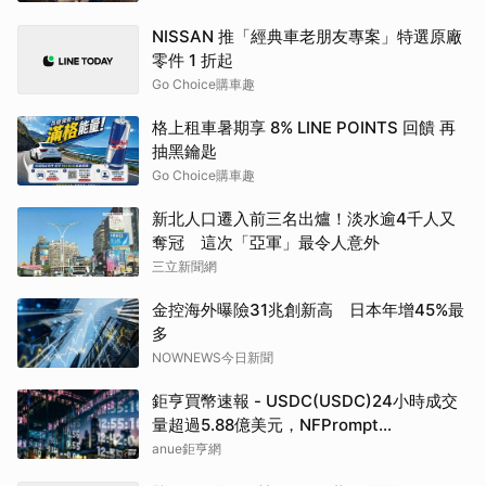
NISSAN 推「經典車老朋友專案」特選原廠
零件 1 折起
Go Choice購車趣
格上租車暑期享 8% LINE POINTS 回饋 再
抽黑鑰匙
Go Choice購車趣
新北人口遷入前三名出爐！淡水逾4千人又
奪冠 這次「亞軍」最令人意外
三立新聞網
金控海外曝險31兆創新高 日本年增45%最
多
NOWNEWS今日新聞
鉅亨買幣速報 - USDC(USDC)24小時成交
量超過5.88億美元，NFPrompt
Token(NFP)24小時漲幅達66.2%
anue鉅亨網