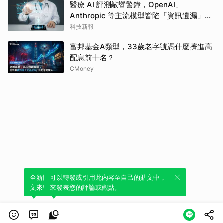
醫療 AI 評測敲響警鐘，OpenAI、
Anthropic 等主流模型皆陷「資訊遺漏」盲
點
科技新報
富邦基金A類型，33歲老字號憑什麼擠進高
配息前十名？
CMoney
全新體驗！一鍵引用此內容，透過發布貼
可以轉發或引用此內容至自己的貼文中，
文來輕鬆表達個人立場。
來發表您的評論或觀點。