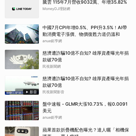
騰雲 115年7月營收9032萬、年增35.82%
MoneyDJ理財網
中國7月CPI年增0.5%、PPI升3.5%！AI帶
動消費電子漲價、物價復甦力道仍溫和
anue鉅亨網
慈濟遭詐騙10億不自知? 雄厚資產曝光年捐
款破70億
民視新聞網
慈濟遭詐騙10億不自知? 雄厚資產曝光年捐
款破70億
影音
民視新聞影音
盤中速報 - GLMR大漲10.73%，報0.0091
美元
anue鉅亨網
蘋果首款折疊機配色曝光？達人曬「相機保