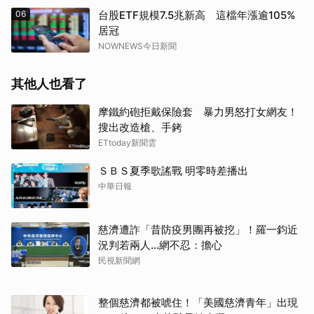
06
台股ETF規模7.5兆新高 這檔年漲逾105%
居冠
NOWNEWS今日新聞
其他人也看了
摩鐵約砲拒戴保險套 暴力男怒打女網友！
搜出改造槍、手銬
ETtoday新聞雲
ＳＢＳ夏季歌謠戰 明零時差播出
中華日報
慈濟遭詐「昔防疫男團再被挖」！羅一鈞近
況判若兩人…網不忍：擔心
民視新聞網
整個慈濟都被唬住！「美國慈濟青年」出現