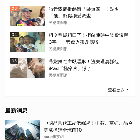
03
張景森痛批慈濟「裝無辜」！點名
「他」辭職接受調查
民視新聞網
04
柯文哲爆粗口了！拒向陳時中道歉還罵
3字 一旁盧秀燕反應曝
民視新聞網
05
帶嫩妹進主臥嘿咻！渣夫遭妻抓包
iPad「極樂片」慘了
民視新聞網
查看更多
最新消息
中國晶圓代工趁勢崛起！中芯、華虹、晶合
集成擠進全球前10
anue鉅亨網