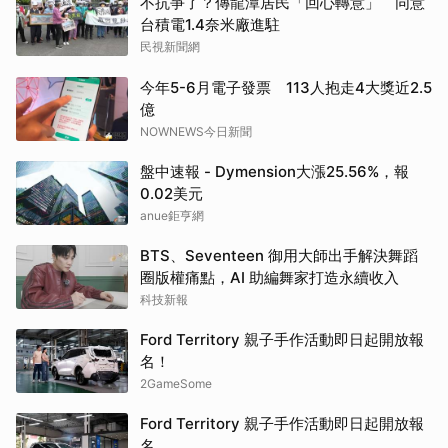
不抗爭了？傳龍潭居民「回心轉意」 同意
台積電1.4奈米廠進駐
民視新聞網
今年5-6月電子發票 113人抱走4大獎近2.5
億
NOWNEWS今日新聞
盤中速報 - Dymension大漲25.56%，報
0.02美元
anue鉅亨網
BTS、Seventeen 御用大師出手解決舞蹈
圈版權痛點，AI 助編舞家打造永續收入
科技新報
Ford Territory 親子手作活動即日起開放報
名！
2GameSome
Ford Territory 親子手作活動即日起開放報
名