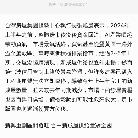
廣告（請繼續閱讀本文）
台灣房屋集團趨勢中心執行長張旭嵐表示，2024年
上半年之前，整體房市後疫後資金回流、AI產業崛起
帶動買氣，市場景氣活絡，買氣甚至從蛋黃區一路外
溢至蛋殼區。當時業者積極推案搶市，經過3~5年工
期，交屋潮陸續湧現，新成屋供給也逐年走揚；然而
第七波信用管制上路後景氣降溫，但許多建案已邁入
工程期尾聲無法立即喊停，導致今年上半年完工的新
成屋數量，並未較去年同期減少，市場上的餘屋賣壓
也因而與日俱增，價格鬆動的可能性愈來愈大，房市
版圖也將逐漸朝買方位移。
新興重劃區開發旺 台中新成屋供給量冠全國