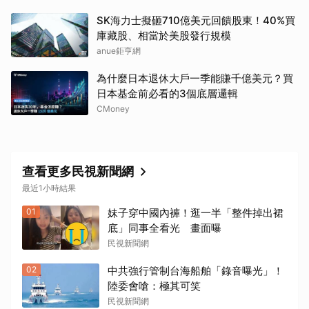
SK海力士擬砸710億美元回饋股東！40%買
庫藏股、相當於美股發行規模
anue鉅亨網
為什麼日本退休大戶一季能賺千億美元？買
日本基金前必看的3個底層邏輯
CMoney
查看更多民視新聞網
最近1小時結果
01
妹子穿中國內褲！逛一半「整件掉出裙
底」同事全看光 畫面曝
民視新聞網
02
中共強行管制台海船舶「錄音曝光」！
陸委會嗆：極其可笑
民視新聞網