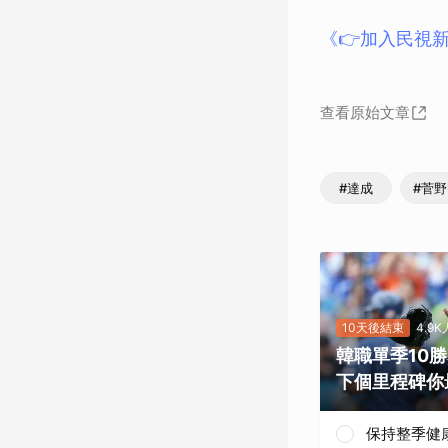
《👉加入民視新
查看原始文章
#達成
#菅
10天後結束
4.9
韓職單季10
下個里程碑你
保持整季健