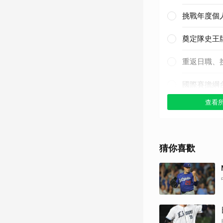
挑戰年度個
奠定隊史王
重返日職、
國際賽擔綱
查看
其他（歡迎
猜你喜歡