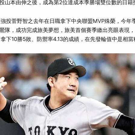
投山本由伸之後，成為第2位達成本季勝場雙位數的日籍
人強投菅野智之去年在日職拿下中央聯盟MVP殊榮，今年季前
鶯隊，成功完成旅美夢想，旅美首個賽季繳出亮眼表現，
局、拿下10勝5敗、防禦率4.13的成績，在先發輪值中是相