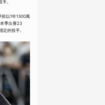
投手。
以1年1300萬
本季出賽23
當穩定的投手。