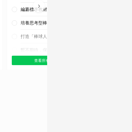
編纂標準教材與導入運科防護
培養思考型棒球人才
三連霸毫無懸
念！
打造「棒球人之家」
暫不期待，保持觀望
查看所有選項
查看