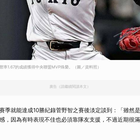
禦率1.67的成績獲得中央聯盟MVP殊榮。（圖／資料照）
廣告（請繼續閱讀本文）
賽季就能達成10勝紀錄菅野智之賽後淡定談到：「雖然
感，因為有時表現不佳也必須靠隊友支援，不過近期很滿