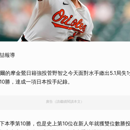
喆報導
巴爾的摩金鶯日籍強投菅野智之今天面對水手繳出5.1局失
10勝，達成一項日本投手紀錄。
廣告（請繼續閱讀本文）
下本季第10勝，也是史上第10位在新人年就獲雙位數勝