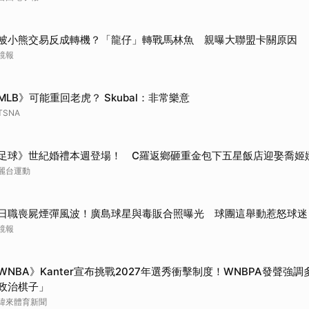
被小熊交易反成轉機？「龍仔」轉戰馬林魚 親曝大聯盟卡關原因
鏡報
MLB》可能重回老虎？ Skubal：非常樂意
TSNA
足球》世紀婚禮本週登場！ C羅返鄉砸重金包下五星飯店迎娶喬姬
麗台運動
日職喪屍煙彈風波！廣島球星與毒販合照曝光 球團這舉動惹怒球迷
鏡報
WNBA》Kanter宣布挑戰2027年選秀衝擊制度！WNBPA發聲強
政治棋子」
緯來體育新聞