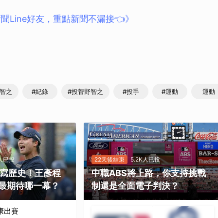
取消
聞Line好友，重點新聞不漏接👈》
野智之
#紀錄
#投菅野智之
#投手
#運動
運動
K人已投
22天後結束
5.2K人已投
勝寫歷史！王彥程
中職ABS將上路，你支持挑戰
最期待哪一幕？
制還是全面電子判決？
康出賽