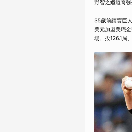
野智之繼道奇強
35歲前讀賣巨
美元加盟美職金
場、投126.1