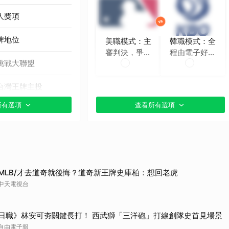
人獎項
牌地位
美職模式：主
韓職模式：全
審判決，爭議
程由電子好球
挑戰大聯盟
時再挑戰
帶判定
台灣王牌主投
所有選項
查看所有選項
貼文分享）
MLB/才去道奇就後悔？道奇新王牌史庫柏：想回老虎
中天電視台
日職》林安可夯關鍵長打！ 西武獅「三洋砲」打線創隊史首見場景
自由電子報