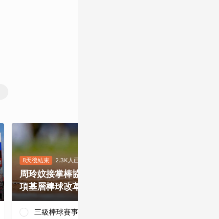
8天後結束
2.3K人已投
7天後結束
5.5K
周玲妏接掌棒協，你最期待哪一
重磅補強塞揚
項基層棒球改革？
是否有望奪下
三級棒球賽事正常化