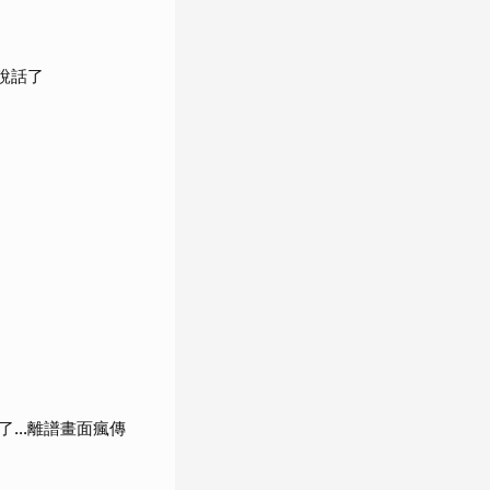
說話了
了…離譜畫面瘋傳