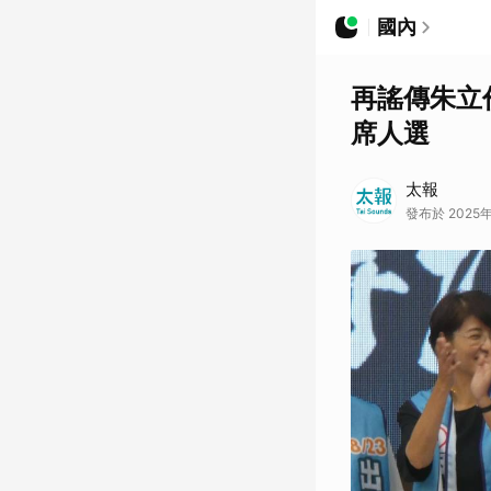
國內
再謠傳朱立
席人選
太報
發布於 2025年