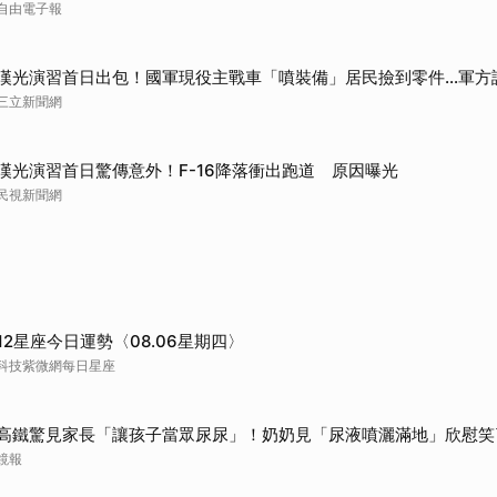
自由電子報
取消
漢光演習首日出包！國軍現役主戰車「噴裝備」居民撿到零件…軍方
三立新聞網
漢光演習首日驚傳意外！F-16降落衝出跑道 原因曝光
民視新聞網
12星座今日運勢〈08.06星期四〉
科技紫微網每日星座
高鐵驚見家長「讓孩子當眾尿尿」！奶奶見「尿液噴灑滿地」欣慰笑
鏡報