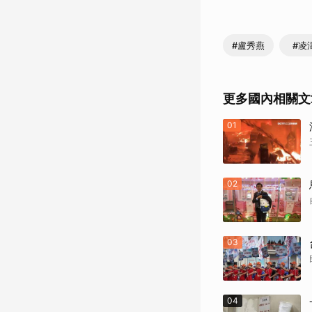
#盧秀燕
#凌
更多國內相關文
01
02
03
04