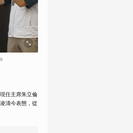
攝
現任主席朱立倫
凌濤今表態，從