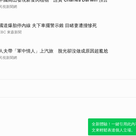
民視新聞網
國道爆胎停內線 夫下車擺警示錐 目睹妻遭撞慘死
EBC 東森新聞
人夫帶「軍中情人」上汽旅 脫光卻沒做成原因超尷尬
民視新聞網
全新體驗！一鍵引用此內
文來輕鬆表達個人立場。