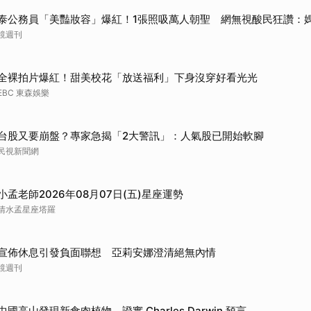
泰公務員「美豔妝容」爆紅！1張照吸萬人朝聖 網無視酸民狂讚：
鏡週刊
全裸拍片爆紅！甜美校花「放送福利」下身沒穿好看光光
EBC 東森娛樂
台股又要崩盤？專家急揭「2大警訊」：人氣股已開始軟腳
民視新聞網
小孟老師2026年08月07日(五)星座運勢
清水孟星座塔羅
宣佈休息引發負面聯想 亞莉安娜澄清絕無內情
鏡週刊
中國高山發現新食肉植物 證實 Charles Darwin 預言