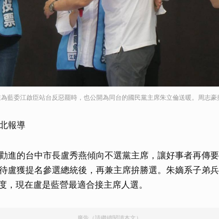
在為藍委江啟臣站台反惡罷時，也公開為同台的國民黨主席朱立倫送暖。周志豪
北報導
勸進的台中市長盧秀燕傾向不選黨主席，讓好事者再傳要
待盧獲提名參選總統後，再兼主席拚勝選。朱嫡系子弟兵
8角度，現在盧是藍營最適合接主席人選。
廣告（請繼續閱讀本文）