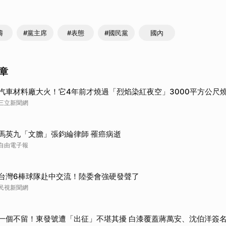
濤
#黨主席
#表態
#國民黨
國內
章
汽車材料廠大火！它4年前才燒過「烈焰染紅夜空」3000平方公尺
三立新聞網
馬英九「文膽」張鈞綸律師 罹癌病逝
自由電子報
台灣6棒球隊赴中交流！陸委會強硬發聲了
民視新聞網
一個不留！東發號遭「出征」不堪其擾 白漆覆蓋蔣萬安、沈伯洋簽