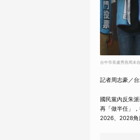
台中市長盧秀燕周末
記者周志豪／台
國民黨內反朱派
再「做半任」，
2026、202