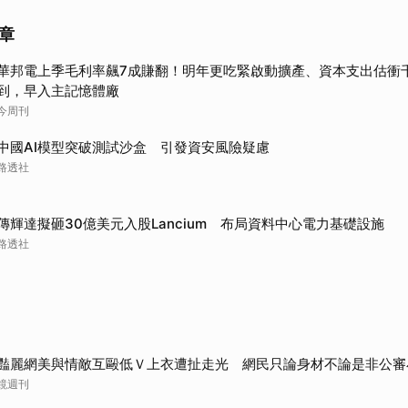
取消
章
華邦電上季毛利率飆7成賺翻！明年更吃緊啟動擴產、資本支出估衝
到，早入主記憶體廠
今周刊
中國AI模型突破測試沙盒 引發資安風險疑慮
路透社
傳輝達擬砸30億美元入股Lancium 布局資料中心電力基礎設施
路透社
豔麗網美與情敵互毆低Ｖ上衣遭扯走光 網民只論身材不論是非公審
鏡週刊