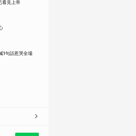
已看見上帝
心
喊1句話惹哭全場