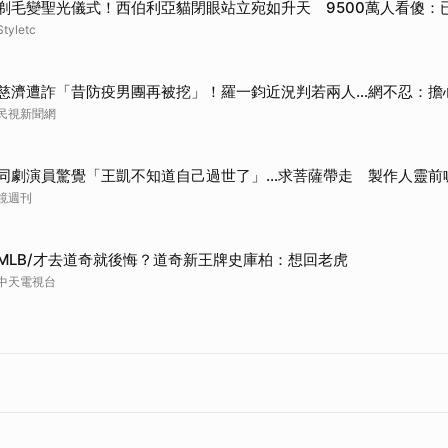
剃毛變聖光儀式！西伯利亞貓閉眼站立宛如升天 9500萬人看傻：
Styletc
慈濟遭詐「昔防疫男團再被挖」！羅一鈞近況判若兩人…網不忍：擔
民視新聞網
同劇演員驚覺「王凱不知道自己過世了」...求菩薩帶走 製作人靈前
鏡週刊
MLB/才去道奇就後悔？道奇新王牌史庫柏：想回老虎
中天電視台