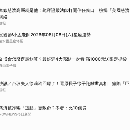
牽線慈濟高層就是他！跪拜證嚴法師打開信任窗口 檢揭「美國慈濟
網絡
鏡報
父親節!小孟老師2026年08月08日(六)星座運勢
清水孟星座塔羅
文博會怎麼逛最划算？最好逛4大亮點一次看 滿1000元送限定提袋
自由電子報
快訊／台玻夫人徐莉玲回應了！還原長子徐子翔離世真相 痛陷「巨
鏡報
慈濟被詐騙「這點」更致命？學者：比10億貴
NOWNEWS今日新聞