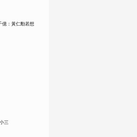
千億：黃仁勳若想
小三