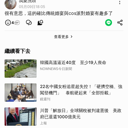
我愛洗頭
05月09日18:05
很有意思，這的確比傳統婚宴與cos派對婚宴有趣多了
4
查看更多
繼續看下去
韓國高溫逼近40度 至少19人喪命
NOWNEWS今日新聞
22名中國女粉追星超失控！「硬擠空橋、強
闖登機門」 泰航硬起來「全部拒載」
鏡週刊
川普「解放日」全球關稅被判違憲後 美政
府已退還1000億美元
上報