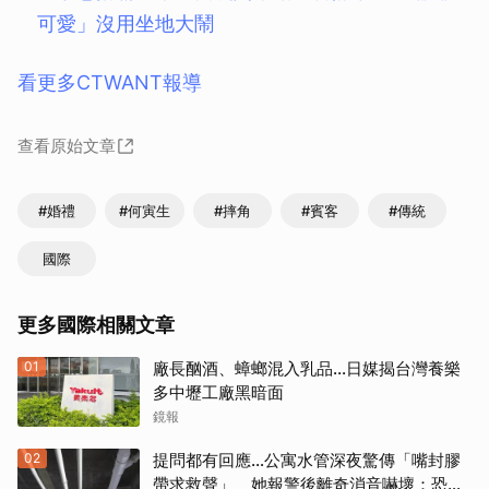
可愛」沒用坐地大鬧
看更多CTWANT報導
查看原始文章
#婚禮
#何寅生
#摔角
#賓客
#傳統
國際
更多國際相關文章
01
廠長酗酒、蟑螂混入乳品...日媒揭台灣養樂
多中壢工廠黑暗面
鏡報
02
提問都有回應…公寓水管深夜驚傳「嘴封膠
帶求救聲」 她報警後離奇消音嚇壞：恐凶