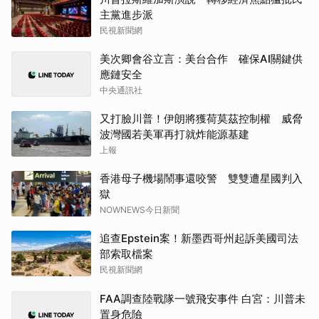
主黨進步派
民視新聞網
美次卿會谷立言：美台合作 確保AI關鍵供
應鏈安全
中央通訊社
又打臉川普！伊朗將獲荷莫茲控制權 威脅
波灣國若美軍再打就炸能源基建
上報
香港母子機場鬧事還咬警 雙雙遭星國判入
獄
NOWNEWS今日新聞
追查Epstein案！新墨西哥州起訴美國司法
部索取檔案
民視新聞網
FAA調查陸戰隊一號飛安事件 白宮：川普未
置身危險