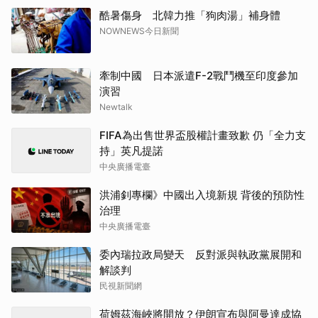
酷暑傷身 北韓力推「狗肉湯」補身體
NOWNEWS今日新聞
牽制中國 日本派遣F-2戰鬥機至印度參加
演習
Newtalk
FIFA為出售世界盃股權計畫致歉 仍「全力支
持」英凡提諾
中央廣播電臺
洪浦釗專欄》中國出入境新規 背後的預防性
治理
中央廣播電臺
委內瑞拉政局變天 反對派與執政黨展開和
解談判
民視新聞網
荷姆茲海峽將開放？伊朗宣布與阿曼達成協