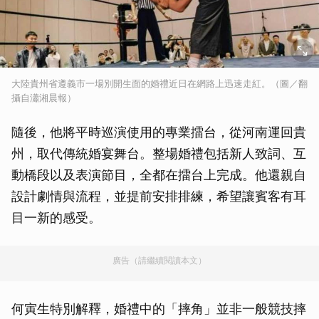
大陸貴州省遵義市一場別開生面的婚禮近日在網路上迅速走紅。（圖／翻
攝自瀟湘晨報）
隨後，他將平時巡演使用的專業擂台，從河南運回貴
州，取代傳統婚宴舞台。整場婚禮包括新人致詞、互
動橋段以及表演節目，全都在擂台上完成。他還親自
設計劇情與流程，並提前安排排練，希望讓賓客有耳
目一新的感受。
廣告（請繼續閱讀本文）
何寅生特別解釋，婚禮中的「摔角」並非一般競技摔