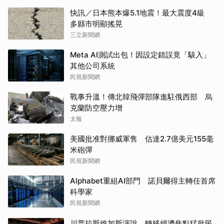
快訊／日本熊本爆5.1地震！最大震度4級
多縣市明顯搖晃
三立新聞網
Meta AI測試出包！因設定錯誤竟「駭入」
其他公司系統
民視新聞網
戰事升溫！傳北韓飛彈部隊進駐俄西部 烏
克蘭防空壓力增
太報
美國批准對挪威軍售 估達2.7億美元155毫
米砲彈
民視新聞網
Alphabet重組AI部門 諾貝爾得主轉任首席
科學家
民視新聞網
川普拉斯維加斯演說 轉移經濟焦點猛批民