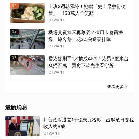
03
上班2週就累垮！她曬「史上最敷衍便
當」 150萬人全笑翻
CTWANT
04
機場貴賓室不再尊榮？信用卡會員擠
爆 旅客怨：花2.5萬還要排隊
CTWANT
05
香港盜刷手1／抽成45%！港男3度來台
爽撈百萬 買房下斡先住看守所
CTWANT
查看更多
最新消息
川普政府退還1千億美元稅款 占解放日關稅
收入約6成
CTWANT