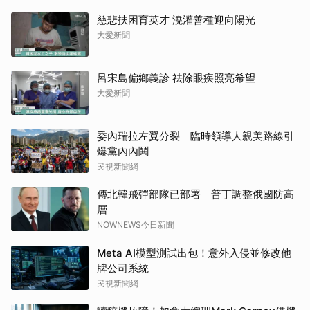
慈悲扶困育英才 澆灌善種迎向陽光
大愛新聞
呂宋島偏鄉義診 祛除眼疾照亮希望
大愛新聞
委內瑞拉左翼分裂 臨時領導人親美路線引
爆黨內內鬨
民視新聞網
傳北韓飛彈部隊已部署 普丁調整俄國防高
層
NOWNEWS今日新聞
Meta AI模型測試出包！意外入侵並修改他
牌公司系統
民視新聞網