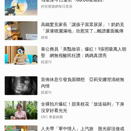
科技紫微網每日星座
高鐵驚見家長「讓孩子當眾尿尿」！奶奶見
「尿液噴灑滿地」欣慰笑了…離譜畫面瘋傳
鏡報
泰公務員「美豔妝容」爆紅！1張照吸萬人朝
聖 網無視酸民狂讚：媽媽真漂亮
鏡週刊
宣佈休息引發負面聯想 亞莉安娜澄清絕無
內情
鏡週刊
全裸拍片爆紅！甜美校花「放送福利」下身
沒穿好看光光
EBC 東森娛樂
人夫帶「軍中情人」上汽旅 脫光卻沒做成