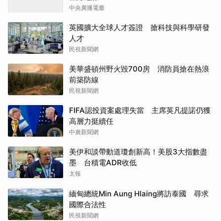
中央廣播電臺
英國擴大全球人才簽證 搶科技與科學研發
人才
民視新聞網
美華盛頓州野火毀700房 消防員搶在熱浪
前築防線
民視新聞網
FIFA認投資案處理失當 主席英凡提諾仍獲
高層力挺續任
中廣新聞網
美伊和談帶動道瓊創新高！美股3大指數盡
墨 台積電ADR收低
太報
緬甸總統Min Aung Hlaing將訪泰國 尋求
國際合法性
民視新聞網