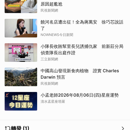
原因超尷尬
民視新聞網
饒河名店遭出征！全為蔣萬安 徐巧芯說話
了
NOWNEWS今日新聞
小隊長收賄幫里長兒誘捕仇家 前新莊分局
偵查隊長出庭作證
三立新聞網
中國高山發現新食肉植物 證實 Charles
Darwin 預言
民視新聞網
小孟老師2026年08月06日(四)星座運勢
清水孟星座塔羅
轉發 (1)