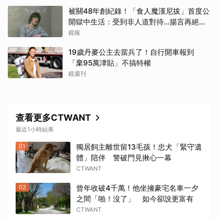
被關48年創紀錄！「食人魔漢尼拔」首度公
開獄中生活：受到非人道對待...揚言再絕食
抗議
鏡報
19歲丹麥公主去當兵了！自行開車報到
「棄95萬津貼」不搞特權
鏡週刊
查看更多CTWANT
最近1小時結果
01
獨居飼主離世留13毛孩！忠犬「緊守遺
體」陪伴 警破門見揪心一幕
CTWANT
02
曾年收破4千萬！他坐擁豪宅名車一夕
之間「啪！沒了」 如今卻說更富有
CTWANT