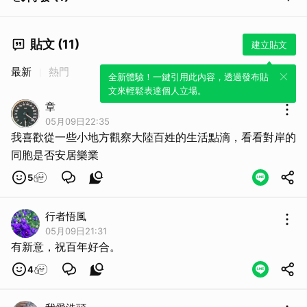
取消
貼文 (11)
建立貼文
最新
熱門
全新體驗！一鍵引用此內容，透過發布貼
文來輕鬆表達個人立場。
章
05月09日22:35
我喜歡從一些小地方觀察大陸百姓的生活點滴，看看對岸的
同胞是否安居樂業
5
行者悟風
05月09日21:31
有新意，祝百年好合。
4