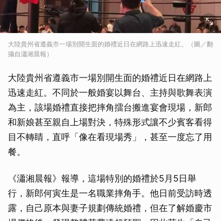
大陸貴州省遵義市一場別開生面的婚禮近日在網路上迅速走紅。（圖／翻
攝自瀟湘晨報）
大陸貴州省遵義市一場別開生面的婚禮近日在網路上
迅速走紅。不同於一般婚宴以舞台、主持與歌舞表演
為主，該場婚禮直接把摔角擂台搬進宴會現場，新郎
和新娘甚至親自上場對決，特殊形式讓不少賓客看得
目不轉睛，直呼「像在看現場秀」，甚至一度忘了用
餐。
《瀟湘晨報》報導，這場特別的婚禮於5月5日舉
行，新郎何寅生是一名職業摔角手。他日前受訪時透
露，自己原本與妻子規劃傳統婚禮，但在了解婚慶市