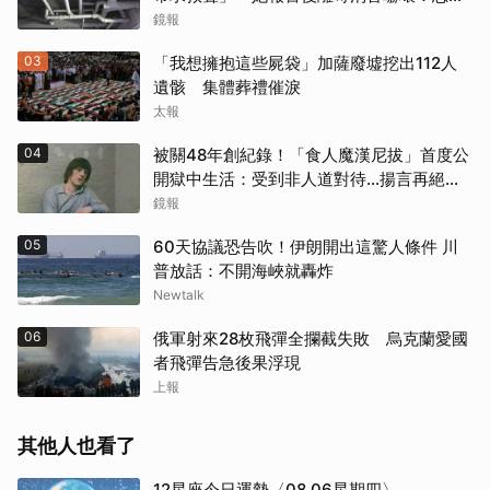
多吉少
鏡報
03
「我想擁抱這些屍袋」加薩廢墟挖出112人
遺骸 集體葬禮催淚
太報
04
被關48年創紀錄！「食人魔漢尼拔」首度公
開獄中生活：受到非人道對待...揚言再絕食
抗議
鏡報
05
60天協議恐告吹！伊朗開出這驚人條件 川
普放話：不開海峽就轟炸
Newtalk
06
俄軍射來28枚飛彈全攔截失敗 烏克蘭愛國
者飛彈告急後果浮現
上報
其他人也看了
12星座今日運勢〈08.06星期四〉