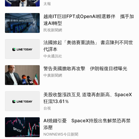
太報
越南IT巨頭FPT成OpenAI精選夥伴 攜手加
速AI轉型
民視新聞網
法國掀起「奧德賽重讀熱」 書店陳列不同世
代譯本
中央通訊社
警告美國膽敢再攻擊 伊朗報復目標曝光
中廣新聞網
美股收盤漲跌互見 道瓊再創新高、SpaceX
狂瀉13.61％
台視
AI燒錢引憂 SpaceX持股出售解禁恐再禁
添壓
NOWNEWS今日新聞