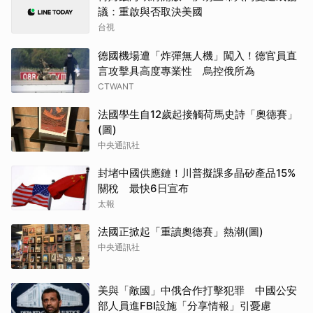
議：重啟與否取決美國
台視
德國機場遭「炸彈無人機」闖入！德官員直
言攻擊具高度專業性 烏控俄所為
CTWANT
法國學生自12歲起接觸荷馬史詩「奧德賽」
(圖)
中央通訊社
封堵中國供應鏈！川普擬課多晶矽產品15%
關稅 最快6日宣布
太報
法國正掀起「重讀奧德賽」熱潮(圖)
中央通訊社
美與「敵國」中俄合作打擊犯罪 中國公安
部人員進FBI設施「分享情報」引憂慮