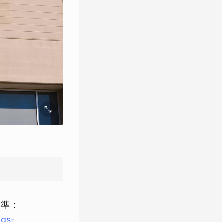
為準：
ngs-