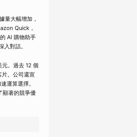
的數據量大幅增加，
on Quick，
AI 購物助手
行深入對話。
。過去 12 個
m 芯片。公司還宣
的加速運算選擇。
了顯著的競爭優