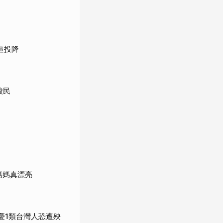
逼投降
酸民
媽媽真漂亮
憂1類台灣人恐遭殃