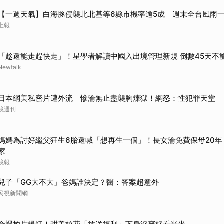
【一週天氣】白海豚侵襲北北基等6縣市機率逾5成 週末全台風雨
上報
「趁還能走趕快走」！星學者解讀中國入出境管理新規 倒數45天不
Newtalk
日本網美私密片遭外流 慘淪無止盡襲胸煉獄！網怒：性犯罪天堂
鏡週刊
媽媽為討好繼父狂生6胎還喊「想再生一個」！長女淪免費保母20年
家
鏡報
兒子「GG大不大」爸媽誰決定？醫：答案超意外
民視新聞網