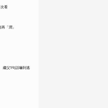
一次看
能再「潤」
 繼父1句話嚇到逃