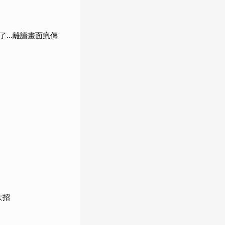
了…離譜畫面瘋傳
大招