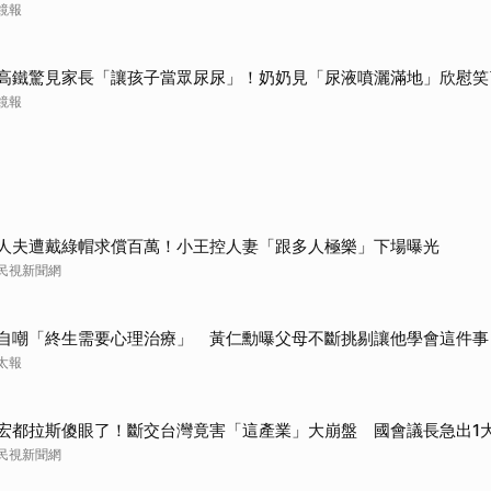
鏡報
高鐵驚見家長「讓孩子當眾尿尿」！奶奶見「尿液噴灑滿地」欣慰笑
鏡報
人夫遭戴綠帽求償百萬！小王控人妻「跟多人極樂」下場曝光
民視新聞網
自嘲「終生需要心理治療」 黃仁勳曝父母不斷挑剔讓他學會這件事
太報
宏都拉斯傻眼了！斷交台灣竟害「這產業」大崩盤 國會議長急出1
民視新聞網