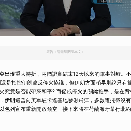
廣告（請繼續閱讀本文）
突出現重大轉折，兩國證實結束12天以來的軍事對峙。
列還是指控伊朗違反停火協議，但伊朗方面稍早則說只有
火究竟是否能帶來和平? 而促成停火的關鍵推手，是在背
，伊朗還曾向美軍駐卡達基地發射飛彈，多數遭攔截沒有
以色列宣布重新開放領空，接下來將在荷蘭海牙舉行北約