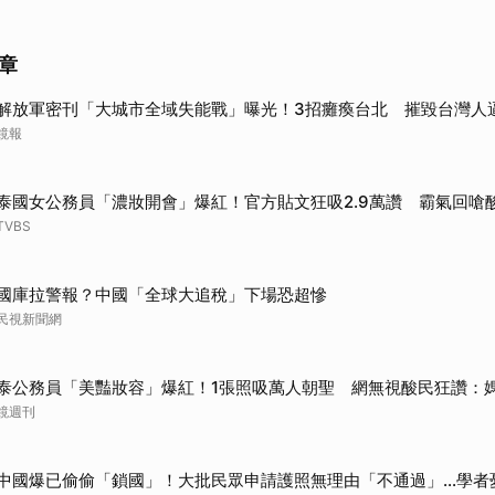
取消
章
解放軍密刊「大城市全域失能戰」曝光！3招癱瘓台北 摧毀台灣人
鏡報
泰國女公務員「濃妝開會」爆紅！官方貼文狂吸2.9萬讚 霸氣回嗆
TVBS
國庫拉警報？中國「全球大追稅」下場恐超慘
民視新聞網
泰公務員「美豔妝容」爆紅！1張照吸萬人朝聖 網無視酸民狂讚：
鏡週刊
中國爆已偷偷「鎖國」！大批民眾申請護照無理由「不通過」...學者