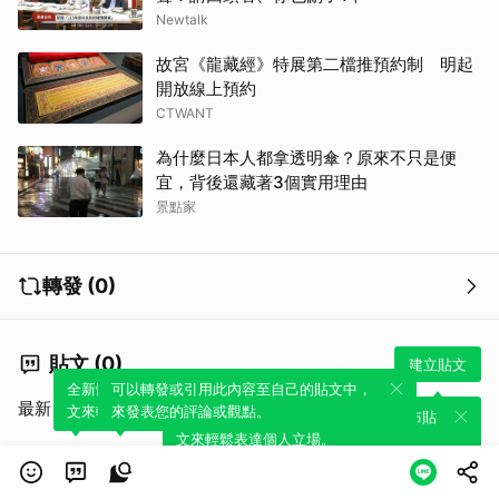
Newtalk
故宮《龍藏經》特展第二檔推預約制 明起
開放線上預約
CTWANT
為什麼日本人都拿透明傘？原來不只是便
宜，背後還藏著3個實用理由
景點家
轉發 (0)
貼文 (0)
建立貼文
全新體驗！一鍵引用此內容，透過發布貼
可以轉發或引用此內容至自己的貼文中，
最新
熱門
文來輕鬆表達個人立場。
來發表您的評論或觀點。
全新體驗！一鍵引用此內容，透過發布貼
文來輕鬆表達個人立場。