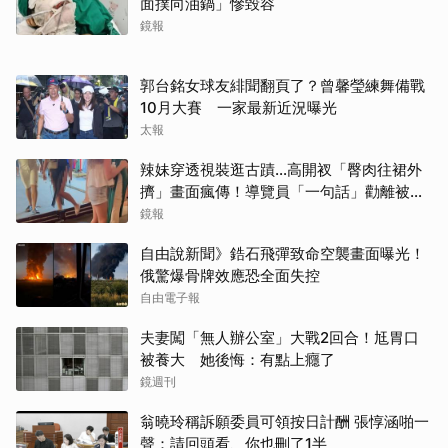
面撲向油鍋」慘毀容
鏡報
郭台銘女球友緋聞翻頁了？曾馨瑩練舞備戰
10月大賽 一家最新近況曝光
太報
辣妹穿透視裝逛古蹟…高開衩「臀肉往裙外
擠」畫面瘋傳！導覽員「一句話」勸離被狂
讚
鏡報
自由說新聞》鋯石飛彈致命空襲畫面曝光！
俄驚爆骨牌效應恐全面失控
自由電子報
夫妻闖「無人辦公室」大戰2回合！尪胃口
被養大 她後悔：有點上癮了
鏡週刊
翁曉玲稱訴願委員可領按日計酬 張惇涵啪一
聲：請回頭看、你也刪了1半