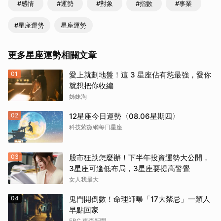
#感情
#運勢
#對象
#指數
#事業
#星座運勢
星座運勢
更多星座運勢相關文章
01
愛上就劃地盤！這 3 星座佔有慾最強，愛你
就想把你收編
姊妹淘
02
12星座今日運勢〈08.06星期四〉
科技紫微網每日星座
03
股市狂跌怎麼辦！下半年投資運勢大公開，
3星座可逢低布局，3星座要提高警覺
女人我最大
04
鬼門開倒數！命理師曝「17大禁忌」一類人
早點回家
EBC 東森新聞