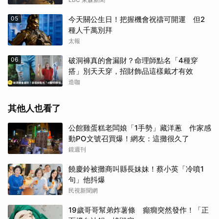
05
今天關公生日！把握機會祝禱可開運 但2
種人千萬別拜
太報
06
破洞褲真的會漏財？命理師點名「4種穿
搭」別天天穿，招財飾品這樣戴才有效
造咖
其他人也看了
公館雞蛋糕老闆娘「1手勢」藏洋蔥 作家感
動PO文號召買爆！網友：這攤很久了
鏡週刊
饒慶鈴被攤商叫縣長妹妹！蔡小英「冷噴1
句」他抖爆
民視新聞網
19歲哥哥幫弟炸薯條 癲癇突然發作！「正