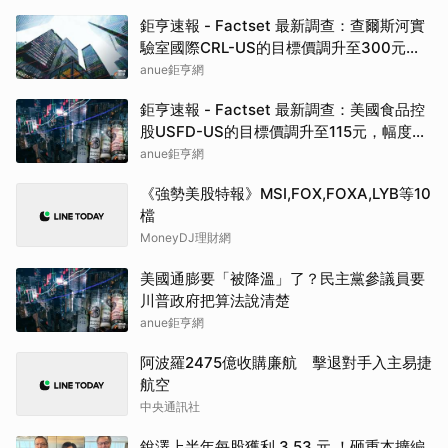
鉅亨速報 - Factset 最新調查：查爾斯河實
驗室國際CRL-US的目標價調升至300元，
幅度約3.09%
anue鉅亨網
鉅亨速報 - Factset 最新調查：美國食品控
股USFD-US的目標價調升至115元，幅度約
4.55%
anue鉅亨網
《強勢美股特報》MSI,FOX,FOXA,LYB等10
檔
MoneyDJ理財網
美國通膨要「被降溫」了？民主黨參議員要
川普政府把算法說清楚
anue鉅亨網
阿波羅2475億收購廉航 擊退對手入主易捷
航空
中央通訊社
銳澤上半年每股獲利 3.53 元 ！砸重本擴編