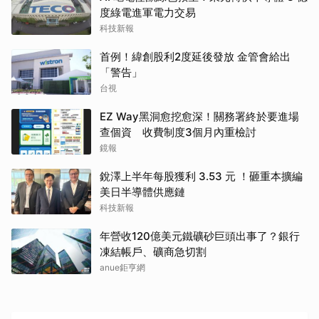
度綠電進軍電力交易
科技新報
首例！緯創股利2度延後發放 金管會給出
「警告」
台視
EZ Way黑洞愈挖愈深！關務署終於要進場
查個資 收費制度3個月內重檢討
鏡報
銳澤上半年每股獲利 3.53 元 ！砸重本擴編
美日半導體供應鏈
科技新報
年營收120億美元鐵礦砂巨頭出事了？銀行
凍結帳戶、礦商急切割
取消
anue鉅亨網