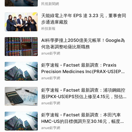
民視新聞網
天能綠電上半年 EPS 達 3.23 元，董事會同
步通過庫藏股
科技新報
AI科學夢撞上2050億美元帳單！Google為
何急著調整哈薩比斯職務
anue鉅亨網
鉅亨速報 - Factset 最新調查：Praxis
Precision Medicines Inc(PRAX-US)EPS
預估上修至-14.21元，預估目標價為550.00
anue鉅亨網
元
鉅亨速報 - Factset 最新調查：浦項鋼鐵控
股(PKX-US)EPS預估上修至4.15元，預估目
標價為81.50元
anue鉅亨網
鉅亨速報 - Factset 最新調查：本田汽車
HMC-US的目標價調升至30.16元，幅度約
3.26%
anue鉅亨網