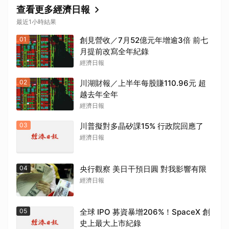
查看更多經濟日報
最近1小時結果
01
創見營收／7月52億元年增逾3倍 前七
月提前改寫全年紀錄
經濟日報
02
川湖財報／上半年每股賺110.96元 超
越去年全年
經濟日報
03
川普擬對多晶矽課15% 行政院回應了
經濟日報
04
央行觀察 美日干預日圓 對我影響有限
經濟日報
05
全球 IPO 募資暴增206%！SpaceX 創
史上最大上市紀錄