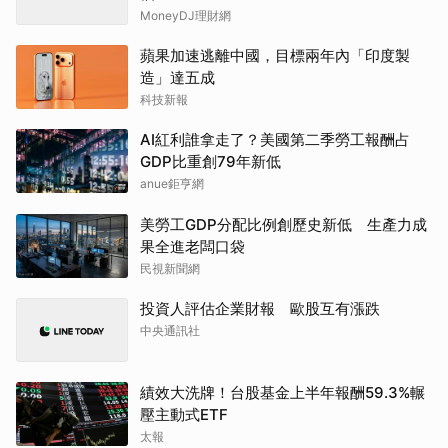
MoneyDJ理財網
蘋果加速逃離中國，目標兩年內「印度製
造」達五成
科技新報
AI紅利誰拿走了？美國第二季勞工報酬占
GDP比重創79年新低
anue鉅亨網
美勞工GDP分配比例創歷史新低 生產力成
果全進老闆口袋
民視新聞網
投資人評估企業財報 歐股互有漲跌
中央通訊社
績效大洗牌！台股基金上半年報酬59.3%輾
壓主動式ETF
太報