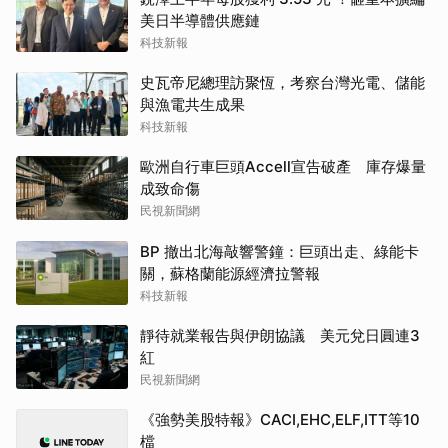
美日半導體供應鏈
科技新報
史瓦帝尼總理訪聚恆，考察台灣光電、儲能
與漁電共生成果
科技新報
歐洲自行車巨頭Accell宣告破產 庫存爆量
成致命傷
民視新聞網
BP 撤出北海敲響警鐘：巨頭出走、綠能卡
關，蘇格蘭能源經濟拉警報
科技新報
靜待就業報告與伊朗協議 美元兌日圓連3
紅
民視新聞網
《強勢美股特報》CACI,EHC,ELF,ITT等10
檔