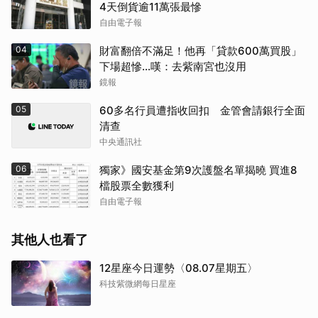
4天倒貨逾11萬張最慘
自由電子報
04
財富翻倍不滿足！他再「貸款600萬買股」
下場超慘...嘆：去紫南宮也沒用
鏡報
05
60多名行員遭指收回扣 金管會請銀行全面
清查
中央通訊社
06
獨家》國安基金第9次護盤名單揭曉 買進8
檔股票全數獲利
自由電子報
其他人也看了
12星座今日運勢〈08.07星期五〉
科技紫微網每日星座