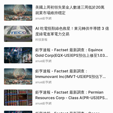
美國上周初領失業金人數連三周低於20萬
就業市場維持穩定
anue鉅亨網
AI 吃電怪獸綠色救星！東元轉供半導體 3 億
度綠電進軍電力交易
科技新報
鉅亨速報 - Factset 最新調查：Equinox
Gold Corp(EQX-US)EPS預估上修至1.03
元，預估目標價為16.03元
anue鉅亨網
鉅亨速報 - Factset 最新調查：
Immunovant Inc(IMVT-US)EPS預估下修
至-2.7元，預估目標價為48.50元
anue鉅亨網
鉅亨速報 - Factset 最新調查：Permian
Resources Corp - Class A(PR-US)EPS預
估上修至1.7元，預估目標價為25.00元
anue鉅亨網