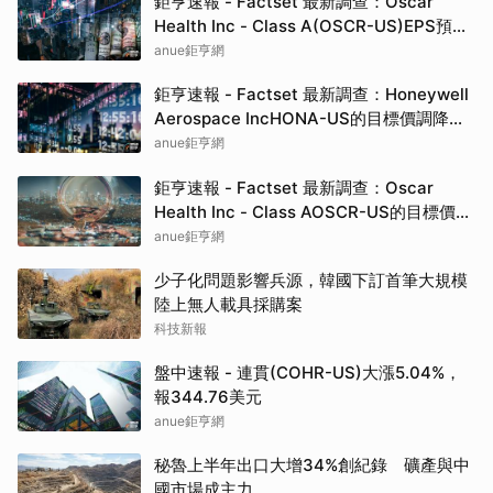
鉅亨速報 - Factset 最新調查：Oscar
Health Inc - Class A(OSCR-US)EPS預估
上修至1.13元，預估目標價為25.00元
anue鉅亨網
鉅亨速報 - Factset 最新調查：Honeywell
Aerospace IncHONA-US的目標價調降至
235元，幅度約6%
anue鉅亨網
鉅亨速報 - Factset 最新調查：Oscar
Health Inc - Class AOSCR-US的目標價調
升至25元，幅度約13.64%
anue鉅亨網
少子化問題影響兵源，韓國下訂首筆大規模
陸上無人載具採購案
科技新報
盤中速報 - 連貫(COHR-US)大漲5.04%，
報344.76美元
anue鉅亨網
秘魯上半年出口大增34%創紀錄 礦產與中
國市場成主力