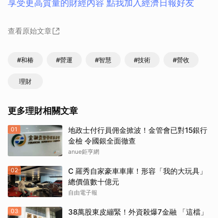
享受更高質量的財經內容 點我加入經濟日報好友
查看原始文章
#和椿
#營運
#智慧
#技術
#營收
理財
更多理財相關文章
01
地政士付行員佣金掀波！金管會已對15銀行
金檢 令國銀全面徹查
anue鉅亨網
02
C 羅秀自家豪車車庫！形容「我的大玩具」
總價值數十億元
自由電子報
03
38萬股東皮繃緊！外資殺爆7金融 「這檔」