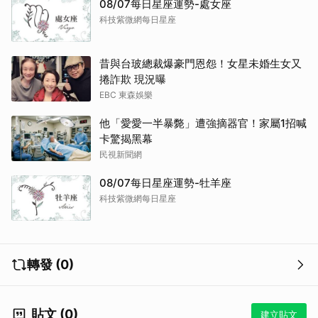
08/07每日星座運勢-處女座
科技紫微網每日星座
昔與台玻總裁爆豪門恩怨！女星未婚生女又
捲詐欺 現況曝
EBC 東森娛樂
他「愛愛一半暴斃」遭強摘器官！家屬1招喊
卡驚揭黑幕
民視新聞網
08/07每日星座運勢-牡羊座
科技紫微網每日星座
轉發 (0)
貼文 (0)
建立貼文