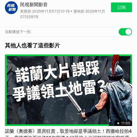
財經中心／陳孟暄 葉晏昇 台北報導全民普發現金1萬元，第三天開放
民視新聞影音
登記，輪到身分證尾數「4」和「5」的民眾上網登記，截至上午11點，
訂閱
更新於 2025年11月07日10:19 • 發布於 2025年11月
全台已突破257.6萬人登記。各大超商也搶搭商機，推出咖啡寄杯、禮物
07日09:19
卡、整箱水飲優惠，要讓這筆萬元紅包，放大再放大。 民視記者 陳孟
暄：「普發一萬即將入帳，買咖啡、民生用品、禮物卡，還有點數回饋，
怎麼花最划算?」。按下咖啡機，倒入冰塊，香濃美式立刻出爐，上班族
自動播放下一則
愛喝咖啡，剛好搭上普發一萬優惠，有人一次就寄了好幾杯。 普發一萬
尾數「４、５」今登記！ 線上登記破２７９萬 超商推咖啡、禮物卡優
其他人也看了這些影片
惠。(圖／民視財經網) 民眾：「每天都會需要喝一杯咖啡，然後覺得好
像可以買，一次買比較多件」。 普發現金1萬元，開放登記第三天，輪到
身分證字號尾數「4以及5」的人登記，截至下午5點，已經來到279萬
6359人，為了搶普發商機，各大超商火力全開，推出各項優惠，就是要
讓萬元放大再放大。 OK公關資深經理 許宜茹：「蠻看好就是消費者，每
天要喝的用的吃的，這一塊的商機，所以在咖啡，滿千37杯，滿萬就是
有370杯，人流也會比較高一些，那至少會提高一成左右」。 普發一萬
尾數「４、５」今登記！ 線上登記破２７９萬 超商推咖啡、禮物卡優
惠。(圖／民視財經網) 因應普發現金一萬元，OK推出一萬元能買到370
杯咖啡，換算下來一杯不到30元，幾乎是原本的半價，還能無限期寄
杯，不怕喝不完，還推出整箱20瓶水，只要290元，現省110元，另外，
7-ELEVEN推出千元商品卡，除了有1070的價值，還加碼點數回饋，全
家也推好神卡，包含無使用期限的2000元禮物卡，更加碼紅利金210
11:05
元，趁著超商優惠期間，民眾精打細算，可以讓萬元的價值 衝到最高。
諾蘭《奧德賽》票房狂賣，取景地卻是爭議領土！西撒哈拉拍4
《👉加入民視新聞Line好友，重點新聞不漏接👈》