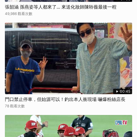
張韶涵 孫燕姿等人都來了... 來送化妝師陳聆薇最後一程
49,986 觀看次數
00:45
門口禁止停車，但始源可以！釣出本人衝現場 嚇爆粉絲店長
78 觀看次數