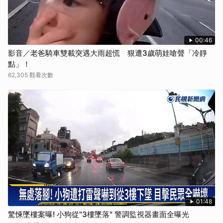
00:46
影音／老爸騎車雙載突遇大雨超慌 狠遭3歲萌娃嗆聲「冷靜
點」！
62,305 觀看次數
01:48
驚悚墜樓案曝! 小狗從"3樓墜落" 警調監視器畫面全曝光