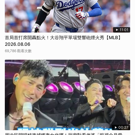
11:01
首局首打席開轟點火！大谷翔平單場雙響砲煙火秀【MLB】
2026.08.06
69,786 觀看次數
00:27