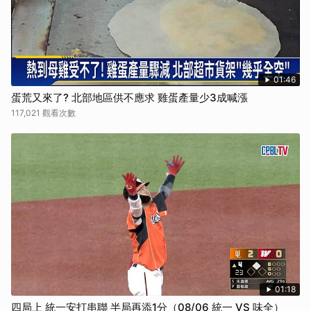
01:46
蛋荒又來了? 北部地區供不應求 雞蛋產量少3成喊漲
117,021 觀看次數
01:18
四局上 統一安打串聯 半局再添1分（08/06 統一 VS 味全）