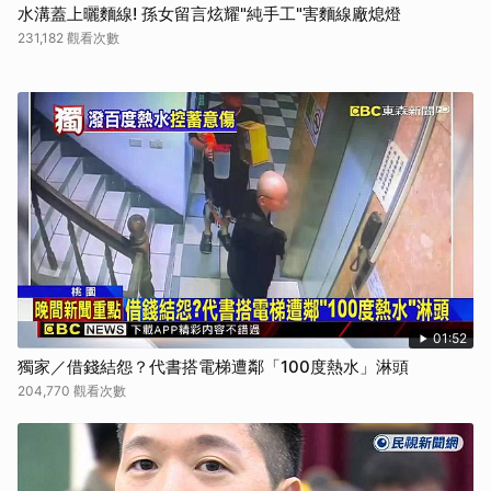
水溝蓋上曬麵線! 孫女留言炫耀"純手工"害麵線廠熄燈
231,182 觀看次數
01:52
獨家／借錢結怨？代書搭電梯遭鄰「100度熱水」淋頭
204,770 觀看次數