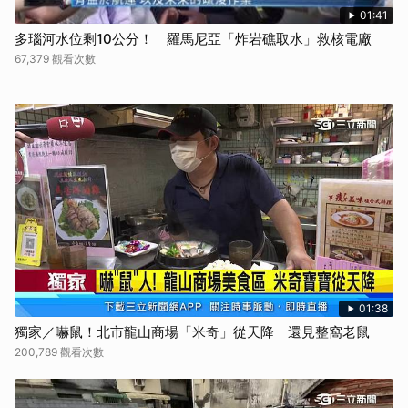
01:41
多瑙河水位剩10公分！ 羅馬尼亞「炸岩礁取水」救核電廠
67,379 觀看次數
01:38
獨家／嚇鼠！北市龍山商場「米奇」從天降 還見整窩老鼠
200,789 觀看次數