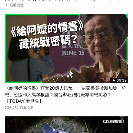
91 觀看次數
09:39
《給阿嬤的情書》狂賣20億人民幣！一封家書竟掀新加坡「統
戰」恐慌和大馬尋根熱？國台辦狂蹭阿嬤喊同根同源？
【TODAY 看世界】
236,482 觀看次數