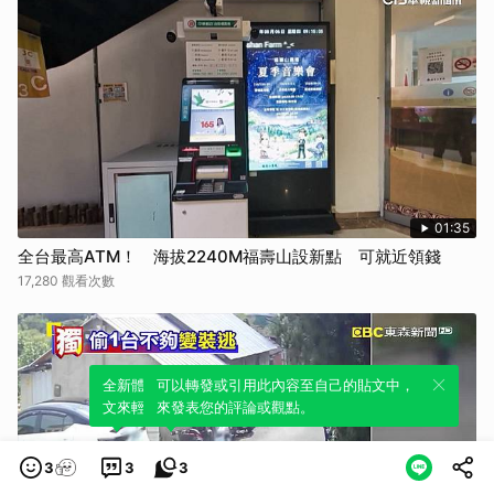
01:35
全台最高ATM！ 海拔2240M福壽山設新點 可就近領錢
17,280 觀看次數
全新體驗！一鍵引用此內容，透過發布貼
可以轉發或引用此內容至自己的貼文中，
文來輕鬆表達個人立場。
來發表您的評論或觀點。
3
3
3