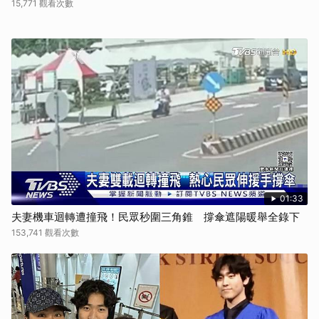
15,771 觀看次數
01:33
夫妻機車迴轉遭撞飛！民眾秒圍三角錐 撐傘遮陽暖舉全錄下
153,741 觀看次數