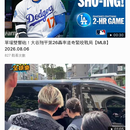
00:30
單場雙響砲！大谷翔平第26轟率道奇緊咬戰局【MLB】
2026.08.06
827 觀看次數
01:05