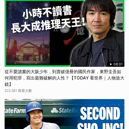
08:31
從不愛讀書的大阪少年，到賣破億冊的國民作家，東野圭吾如
何用犯罪，寫出最難破解的人性？【TODAY 看世界｜人物放大
鏡】
222,561 觀看次數