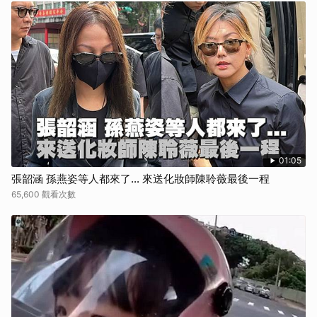
01:05
張韶涵 孫燕姿等人都來了... 來送化妝師陳聆薇最後一程
65,600 觀看次數