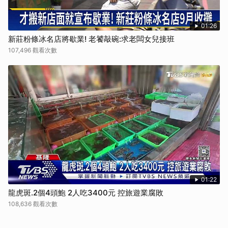
01:26
新莊粉條冰名店將歇業! 老饕敲碗:求老闆女兒接班
107,496 觀看次數
01:22
龍虎斑.2個4頭鮑 2人吃3400元 控旅遊業腐敗
108,636 觀看次數