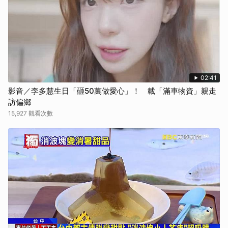
02:41
影音／李多慧生日「砸50萬做愛心」！ 載「滿車物資」親走
訪偏鄉
15,927 觀看次數