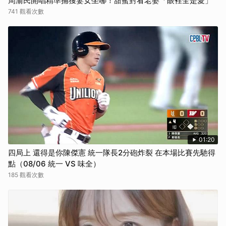
周渝民開唱精準捕獲妻女坐哪！甜蜜對看老婆「眼裡全是愛」
取消
741 觀看次數
01:20
四局上 還得是你陳傑憲 統一隊長2分砲炸裂 在本場比賽先馳得
點（08/06 統一 VS 味全）
185 觀看次數