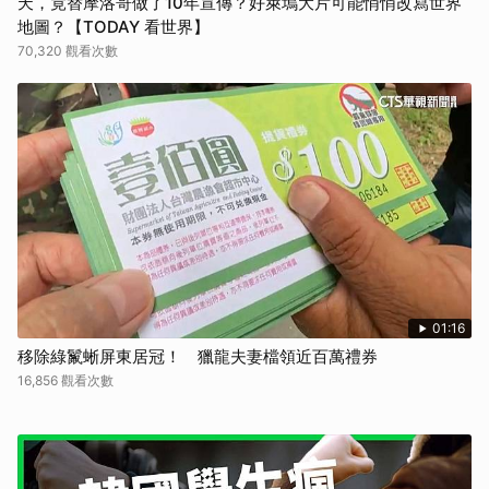
天，竟替摩洛哥做了10年宣傳？好萊塢大片可能悄悄改寫世界
地圖？【TODAY 看世界】
70,320 觀看次數
01:16
移除綠鬣蜥屏東居冠！ 獵龍夫妻檔領近百萬禮券
16,856 觀看次數