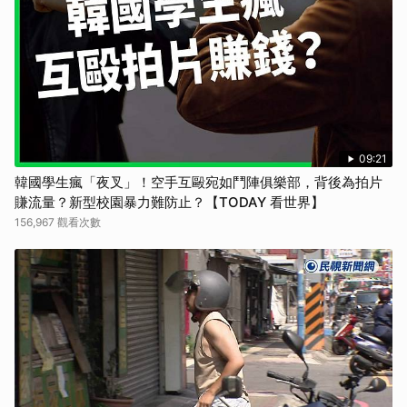
09:21
韓國學生瘋「夜叉」！空手互毆宛如鬥陣俱樂部，背後為拍片
賺流量？新型校園暴力難防止？【TODAY 看世界】
156,967 觀看次數