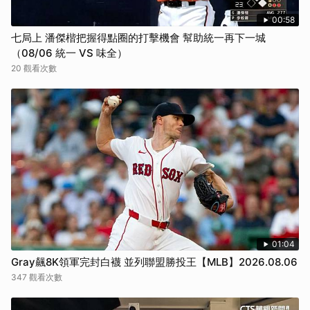
00:58
七局上 潘傑楷把握得點圈的打擊機會 幫助統一再下一城
（08/06 統一 VS 味全）
20 觀看次數
01:04
Gray飆8K領軍完封白襪 並列聯盟勝投王【MLB】2026.08.06
347 觀看次數