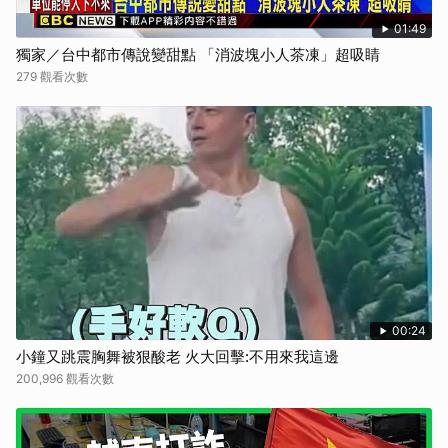
01:49
獨家／台中都市傳說變甜點 「消波塊小人茶凍」超吸睛
279 觀看次數
00:24
小鐘又跳震胸舞被狠酸老 火大回擊:不用來我這邊
200,996 觀看次數