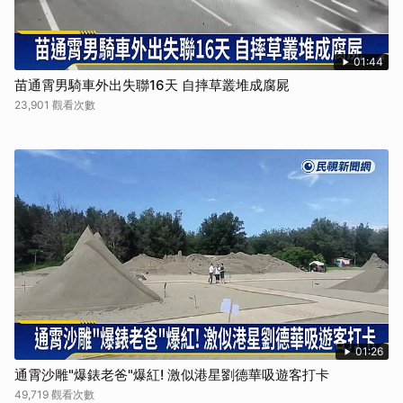
01:44
苗通霄男騎車外出失聯16天 自摔草叢堆成腐屍
23,901 觀看次數
01:26
通霄沙雕"爆錶老爸"爆紅! 激似港星劉德華吸遊客打卡
49,719 觀看次數