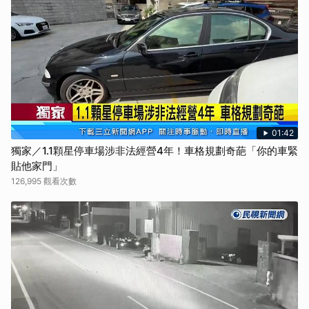
01:42
獨家／1.1顆星停車場涉非法經營4年！車格規劃奇葩「你的車緊
貼他家門」
126,995 觀看次數