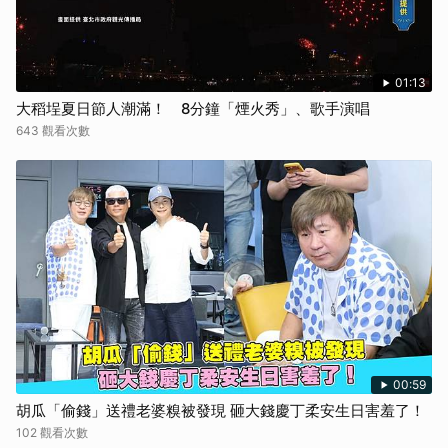
01:13
大稻埕夏日節人潮滿！ 8分鐘「煙火秀」、歌手演唱
643 觀看次數
00:59
胡瓜「偷錢」送禮老婆糗被發現 砸大錢慶丁柔安生日害羞了！
102 觀看次數