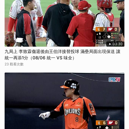
03:30
九局上 李致霖傷退後由王伯洋接替投球 滿壘局面出現保送 讓
統一再添1分（08/06 統一 VS 味全）
23 觀看次數