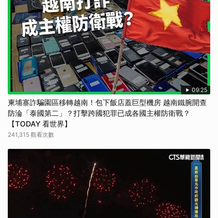
09:25
柬埔寨詐騙園區移轉越南！包下飯店蓋巨型機房 越南鐵腕開查
防淪「泰國第二」？打擊跨國犯罪已成各國主權防衛戰？
【TODAY 看世界】
241,315 觀看次數