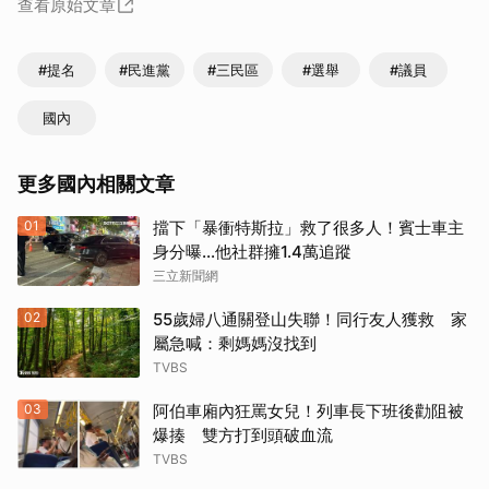
查看原始文章
#提名
#民進黨
#三民區
#選舉
#議員
國內
更多國內相關文章
01
擋下「暴衝特斯拉」救了很多人！賓士車主
身分曝…他社群擁1.4萬追蹤
三立新聞網
02
55歲婦八通關登山失聯！同行友人獲救 家
屬急喊：剩媽媽沒找到
TVBS
03
阿伯車廂內狂罵女兒！列車長下班後勸阻被
爆揍 雙方打到頭破血流
TVBS