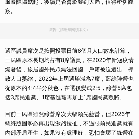
風暴隱隱颳起，後續是否會影響到大局，值得密切觀
察。
廣告（請繼續閱讀本文）
選區議員席次是按照投票日前6個月人口數來計算，
三民區原本長期均占有8席議員，在2020年新冠疫情
爆發後，旅居國外民眾無法回國，戶籍被迫遷出，導
致人口萎縮，2022年上屆選舉減為7席，藍綠陣營也
從原本的4:4平分秋色，在選後變成2:5，綠營5席包
括3席民進黨、1席基進黨再加上1席國民黨叛將。
目前三民區雖然綠營席次大幅領先藍營，但2026年
藍綠版圖勢必再出現激烈拉扯，不過眼前民進黨就有
內部矛盾產生，如果沒有處理好，恐怕會壞了綠營在