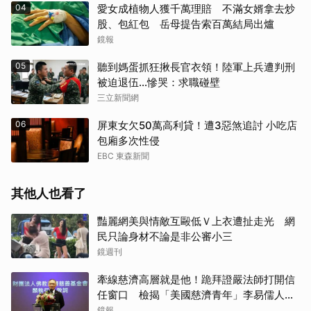
04
愛女成植物人獲千萬理賠 不滿女婿拿去炒
股、包紅包 岳母提告索百萬結局出爐
鏡報
05
聽到媽蛋抓狂揪長官衣領！陸軍上兵遭判刑
被迫退伍…慘哭：求職碰壁
三立新聞網
06
屏東女欠50萬高利貸！遭3惡煞追討 小吃店
包廂多次性侵
EBC 東森新聞
其他人也看了
豔麗網美與情敵互毆低Ｖ上衣遭扯走光 網
民只論身材不論是非公審小三
鏡週刊
牽線慈濟高層就是他！跪拜證嚴法師打開信
任窗口 檢揭「美國慈濟青年」李易儒人脈
網絡
鏡報