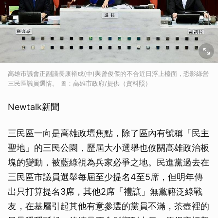
高雄市議會正副議長康裕成(中)與曾俊傑的不合近日浮上檯面，恐影綠營
三民區議員選情。 圖：高雄市政府/提供（資料照）
Newtalk新聞
三民區一向是高雄政壇焦點，除了區內有號稱「民主
聖地」的三民公園，歷屆大小選舉也攸關高雄政治板
塊的變動，被藍綠視為兵家必爭之地。民進黨過去在
三民區市議員選舉每屆至少提名4至5席，但明年傳
出只打算提名3席，其他2席「禮讓」無黨籍泛綠戰
友，在基層引起其他有意參選的黨員不滿，茶壺裡的