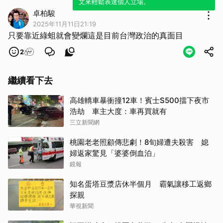
文來輕鬆表達個人立場。
卓柏駿
2025年11月11日21:19
只要靠近綠蛆就會變爛這是目前台灣政治的真面目
2
繼續看下去
高雄轎車暴衝撞12車！賓士S500擋下夜市
浩劫 車主大度：車再買就有
三立新聞網
桃園老老照顧傳悲劇！8旬婦遭夫殺害 媳
婦返家驚見「婆婆倒血泊」
鏡報
知名蛋塔豆漿店休半個月 霸氣讓移工返鄉
探親
華視新聞