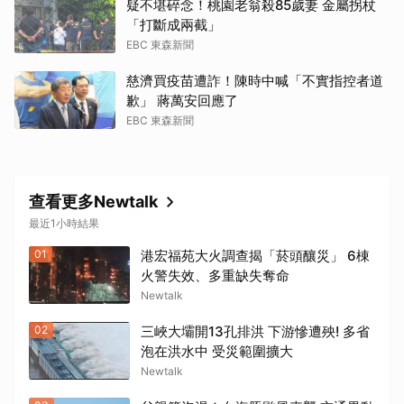
疑不堪碎念！桃園老翁殺85歲妻 金屬拐杖
「打斷成兩截」
EBC 東森新聞
慈濟買疫苗遭詐！陳時中喊「不實指控者道
歉」 蔣萬安回應了
EBC 東森新聞
查看更多Newtalk
最近1小時結果
01
港宏福苑大火調查揭「菸頭釀災」 6棟
火警失效、多重缺失奪命
Newtalk
02
三峽大壩開13孔排洪 下游慘遭殃! 多省
泡在洪水中 受災範圍擴大
Newtalk