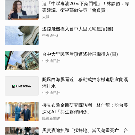
追「中聯毒油20％下架門檻」！林靜儀：專
家建議、衛福部做決策「會負責」
太報
遙控飛機撞入台中大里民宅屋頂(圖)
中央通訊社
台中大里民宅屋頂遭遙控飛機撞入(圖)
中央通訊社
颱風白海豚逼近 移動式抽水機進駐宜蘭溪
洲排水
中央通訊社
接見布魯金斯研究院訪團 林佳龍：盼台美
深化AI「共生夥伴關係」
民視新聞網
黑貴賓遭抓頸「猛摔地」當天傷重死亡 台