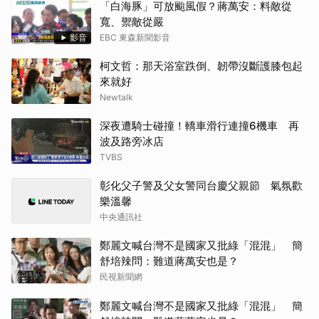
「白海豚」可放颱風假？蔣萬安：料敵從
寬、禦敵從嚴
影音
EBC 東森新聞影音
柯文哲：那天浴室跌倒、韌帶沒斷護膝包起
來就好
Newtalk
深夜遭騎士碰撞！轎車滑行連撞6機車 再
波及路旁冰店
TVBS
彰化父子警及父女警同台慶父親節 氣氛歡
樂溫馨
中央通訊社
鄭麗文喊台灣不是國家又批綠「混混」 簡
舒培辣問：難道蔣萬安也是？
民視新聞網
鄭麗文喊台灣不是國家又批綠「混混」 簡