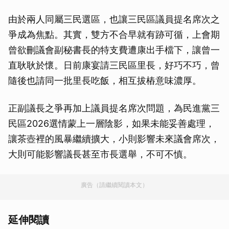
由於兩人同屬三民選區，也讓三民區議員提名席次之
爭成為焦點。其實，雙方不合早就有跡可循，上會期
曾欲刪議會副秘書長的特支費遭康出手檔下，讓曾一
直耿耿於懷。日前康宴請三民區里長，好巧不巧，曾
隨後也請同一批里長吃飯，相互拔樁意味濃厚。
正副議長之爭再加上議員提名席次問題，為民進黨三
民區2026選情蒙上一層陰影，如果未能妥善處理，
讓茶壺裡的風暴繼續擴大，小則影響未來議會席次，
大則可能影響議長甚至市長選舉，不可不慎。
廣告（請繼續閱讀本文）
延伸閱讀