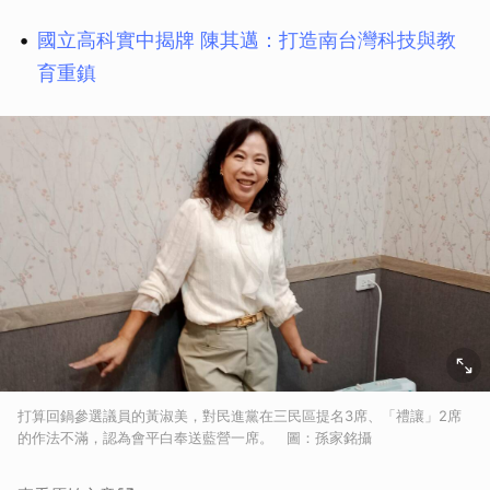
國立高科實中揭牌 陳其邁：打造南台灣科技與教
育重鎮
打算回鍋參選議員的黃淑美，對民進黨在三民區提名3席、「禮讓」2席
的作法不滿，認為會平白奉送藍營一席。 圖：孫家銘攝