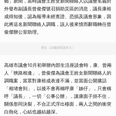
鄉」新聞，當時議會王姓女新聞聯絡人以議會名義對
外發布副議長曾俊傑號召捐助災區的消息，議長康裕
成得知後，認為報導未經查證、恐損及議會形象，因
此將這名新聞聯絡人調職，該人後來憤而辭職轉任曾
俊傑辦公室助理。
廣告（請繼續閱讀本文）
高雄市議會10月初舉辦內部生活座談會時，康、曾兩
人「狹路相逢」，曾俊傑為議會王姓女新聞聯絡人的
調職案，當眾對康裕成表達不滿，並當面公開撂話
「相堵會到」，以後不會再稱呼康「姊仔」，只會稱
呼「議長」，一切「公事公辦」，讓康面子掛不住，
關係形同決裂，不合正式浮出檯面，兩人之間的衝突
白熱化，心結也越結越深。