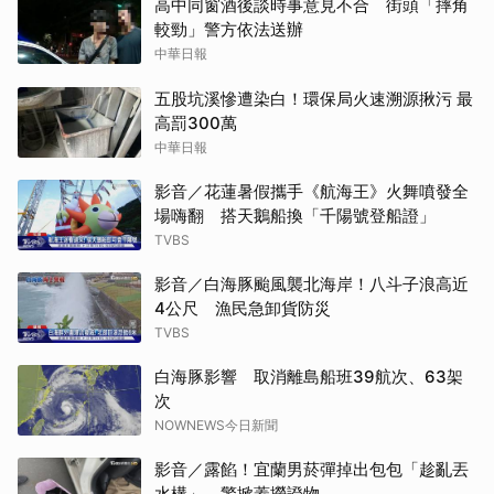
高中同窗酒後談時事意見不合 街頭「摔角
較勁」警方依法送辦
中華日報
五股坑溪慘遭染白！環保局火速溯源揪污 最
高罰300萬
中華日報
影音／花蓮暑假攜手《航海王》火舞噴發全
場嗨翻 搭天鵝船換「千陽號登船證」
TVBS
影音／白海豚颱風襲北海岸！八斗子浪高近
4公尺 漁民急卸貨防災
TVBS
白海豚影響 取消離島船班39航次、63架
次
NOWNEWS今日新聞
影音／露餡！宜蘭男菸彈掉出包包「趁亂丟
水構」 警掀蓋撈證物