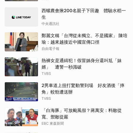
西螺農會揪200名親子下田趣 體驗水稻一
生
中央通訊社
鄭麗文稱「台灣從未獨立、不是國家」 陳培
瑜：越來越接近中國宣傳口徑
自由電子報
熱褲女是通緝犯！假冒姊身分還叫尪「妹
婿」 遭警一秒識破
TVBS
2男車道上扭打驚動警到場 好友酒後「摔
角」較勁遭送辦
TVBS
「白海豚」可放颱風假？蔣萬安：料敵從
寬、禦敵從嚴
EBC 東森新聞