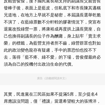
反觀曾俊傑，接下國民黨長期支持的副議長父親曾長
發棒子後，表面上是藍皮，但私底下和市長陳其邁稱
兄道地，在地方上早就不是秘密，本屆議長選舉乾脆
不演了，在藍綠票數不分軒輊的膠著情況下，突宣布
退黨改投綠營一票，將康裕成再度拱上議長寶座，自
己也換得副議長的位子作為酬庸，身上貼牢「賣主求
榮」的標籤，為藍營支持者所不齒，綠營群眾也對如
此的政治變色龍存有疑慮，手中的票恐怕也投不下
去，落得「藍不疼、綠不愛」的下場，曾俊傑最終必
須為自己的投機付出政治生命的代價。
廣告（請繼續閱讀本文）
其實，民進黨在三民區如果不提滿5席，至少提名4
席應該沒問題，僅「禮讓」當選希望較大的張博洋，