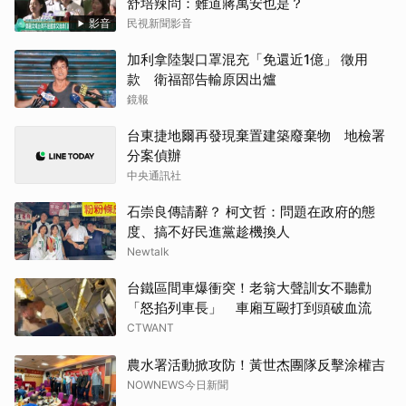
舒培辣問：難道蔣萬安也是？
影音
民視新聞影音
加利拿陸製口罩混充「免還近1億」 徵用
款 衛福部告輸原因出爐
鏡報
台東捷地爾再發現棄置建築廢棄物 地檢署
分案偵辦
中央通訊社
石崇良傳請辭？ 柯文哲：問題在政府的態
度、搞不好民進黨趁機換人
Newtalk
台鐵區間車爆衝突！老翁大聲訓女不聽勸
「怒掐列車長」 車廂互毆打到頭破血流
CTWANT
農水署活動掀攻防！黃世杰團隊反擊涂權吉
NOWNEWS今日新聞