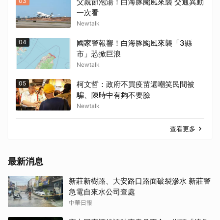
03
父親節泡湯！白海豚颱風來襲 交通異動
一次看
Newtalk
04
國家警報響！白海豚颱風來襲「3縣
市」恐掀巨浪
Newtalk
05
柯文哲：政府不買疫苗還嘲笑民間被
騙、陳時中有夠不要臉
Newtalk
查看更多
最新消息
新莊新樹路、大安路口路面破裂滲水 新莊警
急電自來水公司查處
中華日報