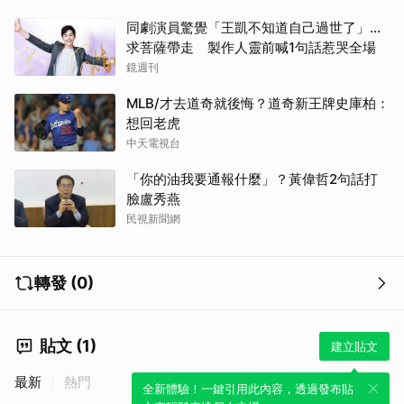
同劇演員驚覺「王凱不知道自己過世了」...
求菩薩帶走 製作人靈前喊1句話惹哭全場
鏡週刊
MLB/才去道奇就後悔？道奇新王牌史庫柏：
想回老虎
中天電視台
「你的油我要通報什麼」？黃偉哲2句話打
臉盧秀燕
民視新聞網
轉發 (0)
貼文 (1)
建立貼文
最新
熱門
全新體驗！一鍵引用此內容，透過發布貼