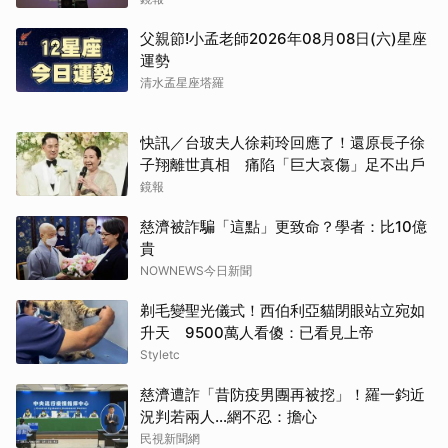
父親節!小孟老師2026年08月08日(六)星座
運勢
清水孟星座塔羅
快訊／台玻夫人徐莉玲回應了！還原長子徐
子翔離世真相 痛陷「巨大哀傷」足不出戶
鏡報
慈濟被詐騙「這點」更致命？學者：比10億
取消
貴
NOWNEWS今日新聞
剃毛變聖光儀式！西伯利亞貓閉眼站立宛如
升天 9500萬人看傻：已看見上帝
Styletc
慈濟遭詐「昔防疫男團再被挖」！羅一鈞近
況判若兩人…網不忍：擔心
民視新聞網