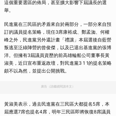
這個重要選區的佈局，甚至擴大影響下屆議長的選
舉。
民進黨在三民區的矛盾來自於兩部分，一部分來自預
訂的議員提名策略，現任3席康裕成、鄭孟洳、何權
峰之外，民進黨另外還計畫「禮讓」本屆選後自藍營
叛逃至泛綠陣營的曾俊傑，以及已退出基進黨的張博
洋。但擁有3屆議員資歷的前高雄輪船公司董事長黃
淑美，近日宣布重返政壇，對民進黨3 1 1的提名策略
頗不以為然，並提出公開挑戰。
廣告（請繼續閱讀本文）
黃淑美表示，過去民進黨在三民區大都提名5席，本
屆應選7席也提名4席，明年三民區即將恢復8席議員