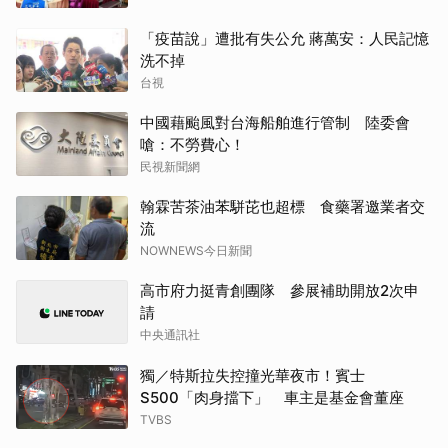
「疫苗說」遭批有失公允 蔣萬安：人民記憶
洗不掉
台視
中國藉颱風對台海船舶進行管制 陸委會
嗆：不勞費心！
民視新聞網
翰霖苦茶油苯駢芘也超標 食藥署邀業者交
流
NOWNEWS今日新聞
高市府力挺青創團隊 參展補助開放2次申
請
中央通訊社
獨／特斯拉失控撞光華夜市！賓士
S500「肉身擋下」 車主是基金會董座
TVBS