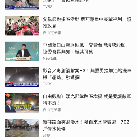
TVBS
父親節跑多區活動 蘇巧慧重申長輩福利、照
護政見
自由電子報
中國藉口白海豚颱風「交管台灣海峽船舶」
陸委會轟無知：極其可笑
Newtalk
影音／毒駕酒駕案+3！無照男撞加油站洗車
機「想逃」秒遭攔
TVBS
自由觀點》漢光部隊跨區增援 就是要讓敵軍
猜不透！
自由電子報
新莊路面突裂滲水！疑自來水管破裂 702
戶停水搶修
台視