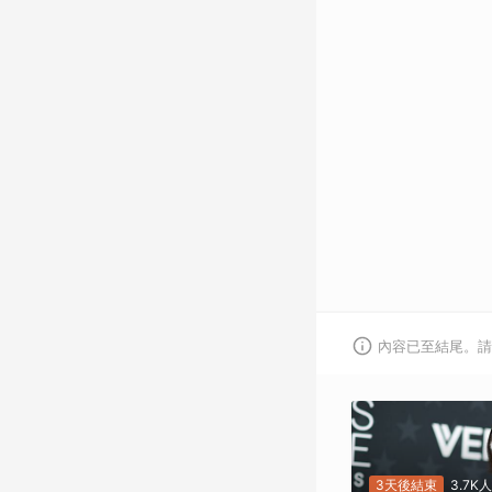
內容已至結尾。請
3天後結束
3.7K