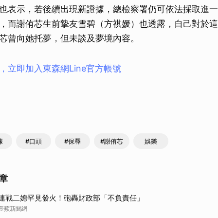
也表示，若後續出現新證據，總檢察署仍可依法採取進一
，而謝侑芯生前摯友雪碧（方祺媛）也透露，自己對於這
芯曾向她托夢，但未談及夢境內容。
，立即加入東森網Line官方帳號
據
#口頭
#保釋
#謝侑芯
娛樂
章
連戰二媳罕見發火！砲轟財政部「不負責任」
壹蘋新聞網