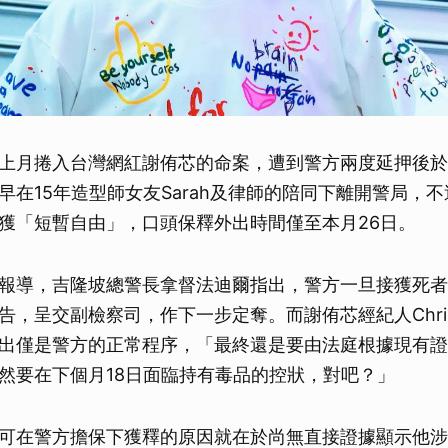
上月捲入台灣網紅謝侑芯的命案，遭到警方兩度延押後於
早在15年造型師女友Sarah及律師的陪同下離開警局，
獲「短暫自由」，口頭保釋外出時間僅至本月26日。
報導，吉隆坡總警長拿督法迪爾指出，警方一旦接獲死者
告，呈交副檢察司，作下一步定奪。而謝侑芯經紀人Chri
出僅是警方的正常程序，「最終還是要由法庭根據現有證
然要在下個月18日面臨持有毒品的控狀，對吧？」
可在警方擔保下獲釋的原因就在於尚無直接證據顯示他涉