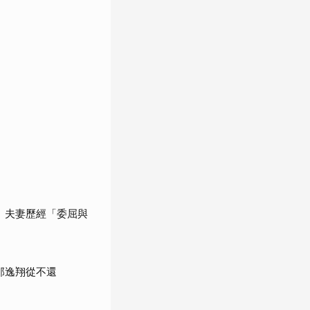
 夫妻歷經「委屈與
邵逸翔從不還