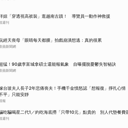
取消
洋妞「穿透視高衩裝」逛越南古蹟！ 導覽員一動作神救援
鏡週刊
阮經天喪母「眼睛每天都腫」拍戲崩潰想逃：真的很累
壹蘋新聞網
超猛！90歲李富城拿碩士還能報氣象 自曝擺脫憂鬱失智秘訣
壹蘋新聞網
嫁台玻夫人長子2年悲痛喪夫！手機千金憤怒認「想報復」掙扎心情
不平」只能安靜
鏡報
騙吃騙喝星二代1／約吃海底撈「只帶10元」點貴的 別人代墊餐費
鏡週刊