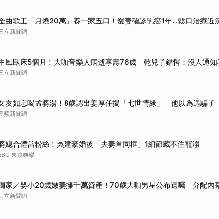
金曲歌王「月燒20萬」養一家五口！愛妻確診乳癌1年…鬆口治療近
三立新聞網
中風臥床5個月！大咖音樂人病逝享壽76歲 乾兒子錯愕：沒人通知
三立新聞網
女友如忘喝孟婆湯！8歲認出姜厚任揭「七世情緣」 他以為遇騙子
壹蘋新聞網
婆媳合體當粉絲！吳建豪婚後「夫妻首同框」1細節藏不住寵溺
EBC 東森娛樂
獨家／娶小20歲嫩妻擁千萬資產！70歲大咖男星公布遺囑 分配內
三立新聞網