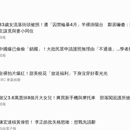
33歲女流落街頭被拐！遭「囚禁輪暴4月」半裸掛陽台 鄰居嚇傻：以
主謀竟與妻小同住
鏡報
中國爆已偷偷「鎖國」！大批民眾申請護照無理由「不通過」...學者
鏡報
全裸拍片爆紅！甜美校花「放送福利」下身沒穿好看光光
EBC 東森娛樂
狠父3.6萬賣掉8個月大女兒！爽買新手機與摩托車 部落闖庇護所
鏡報
陳宏達槓黃偉哲！ 李正皓批失格怒嗆：想戰先請辭
自由電子報