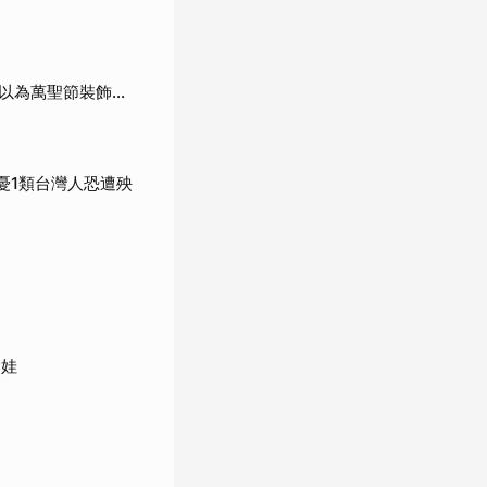
為萬聖節裝飾...
憂1類台灣人恐遭殃
搶娃