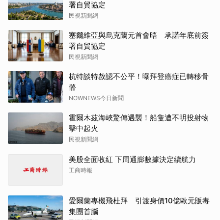
署自貿協定
民視新聞網
塞爾維亞與烏克蘭元首會晤 承諾年底前簽
署自貿協定
民視新聞網
杭特談特赦認不公平！曝拜登癌症已轉移骨
骼
NOWNEWS今日新聞
霍爾木茲海峽驚傳遇襲！船隻遭不明投射物
擊中起火
民視新聞網
美股全面收紅 下周通膨數據決定續航力
工商時報
愛爾蘭專機飛杜拜 引渡身價10億歐元販毒
集團首腦