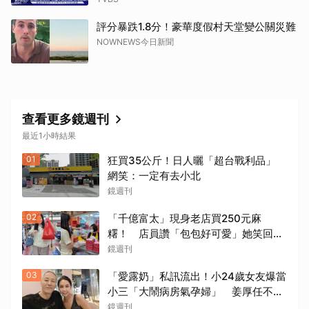
評分暴跌1.8分！豪華度假村天堂變公關災難
NOWNEWS今日新聞
查看更多鏡週刊
最近1小時結果
01
狂買35公斤！日人曬「超台戰利品」
網笑：一定有去小北
鏡週刊
02
「千億富太」現身老店買250元麻
糬！ 店員讚「包包好可愛」她笑回：
我自己做的
鏡週刊
03
「愛露奶」私訊流出！小24歲女友爆當
小三「大鬧病房氣孕婦」 姜厚任不忍
回應了
鏡週刊