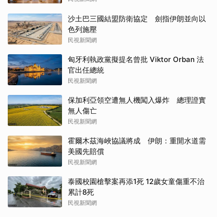
沙土巴三國結盟防衛協定 劍指伊朗並向以
色列施壓
民視新聞網
匈牙利執政黨擬提名曾批 Viktor Orban 法
官出任總統
民視新聞網
保加利亞領空遭無人機闖入爆炸 總理證實
無人傷亡
民視新聞網
霍爾木茲海峽協議將成 伊朗：重開水道需
美國先賠償
民視新聞網
泰國校園槍擊案再添1死 12歲女童傷重不治
累計8死
民視新聞網