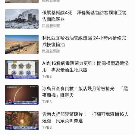
民視新聞網
俄襲基輔釀4死 澤倫斯基首訪塞爾維亞警
告面臨嚴冬
民視新聞網
利比亞瓦哈石油管線洩漏 24小時內搶修完
成恢復輸油
民視新聞網
AI創16種病毒殺菌力更強！開源模型恐遭濫
用 專家憂淪生物武器
TVBS
冰島日全食倒數！飯店幾月前被搶光 「黑
夜商機」賺翻天
TVBS
雲南火把節變驚悚片！ 打翻可燃液桶16人
燒傷 民眾尖叫奔逃
TVBS