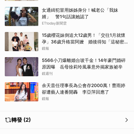
女通緝犯冒用姊姊身分！喊老公「我妹
婿」 警1句話讓她認了
ETtoday新聞雲
15歲櫻花妹倒追大12歲男！「交往1月就懷
孕」36歲升格當阿嬤 婚後得知「這秘密」
傻眼了
鏡報
5566小刀爆離婚台玻千金！14年豪門婚碎
原因曝 岳母徐莉玲風暴意外揭家族祕辛
鏡週刊
余天昔任理事長為公會存2000萬！曹雨婷
卻遭藝人連番開轟 李亞萍回應了
鏡報
轉發 (2)