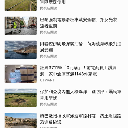
軍隊廣泛使用
民視新聞網
巴黎強制電動滑板車戴安全帽、穿反光衣
違者重罰
民視新聞網
阿聯控伊朗飛彈襲油輪 荷姆茲海峽談判進
展受矚
民視新聞網
狂刷3711筆「0元購」！前電商員工鑽漏
洞 家中倉庫塞滿1143件家電
CTWANT
保加利亞境內無人機爆炸 國防部：屬烏軍
常用型號
民視新聞網
黎巴嫩指控以軍滲透軍控村莊 築土堤阻路
恐違反協議