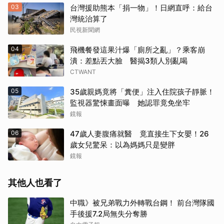
03
台灣援助熊本「捐一物」！日網直呼：給台
灣統治算了
民視新聞網
04
飛機餐發這果汁爆「廁所之亂」？乘客崩
潰：差點丟大臉 醫揭3類人別亂喝
CTWANT
05
35歲親媽竟將「糞便」注入住院孩子靜脈！
監視器驚悚畫面曝 她認罪竟免坐牢
鏡報
06
47歲人妻腹痛就醫 竟直接生下女嬰！26
歲女兒驚呆：以為媽媽只是變胖
鏡報
其他人也看了
中職》被兄弟戰力外轉戰台鋼！ 前台灣隊國
手後援7.2局無失分奪勝