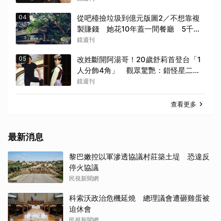
04
從吧檯撿垃圾到億元版圖2／不想靠複
製賺錢 她花10年蓋一間餐廳 5千萬
埋在地下瀕臨破產
鏡週刊
05
改姓斷開阿湯哥！20歲舒莉首登台「1
人分飾4角」 觀眾驚艷：錯怪星二代
了
鏡週刊
查看更多
最新消息
黎巴嫩控以軍滲透協議村莊築土堤 恐違反
停火協議
民視新聞網
科索沃政治危機延燒 總理議會遭砸雞蛋被
迫休會
民視新聞網