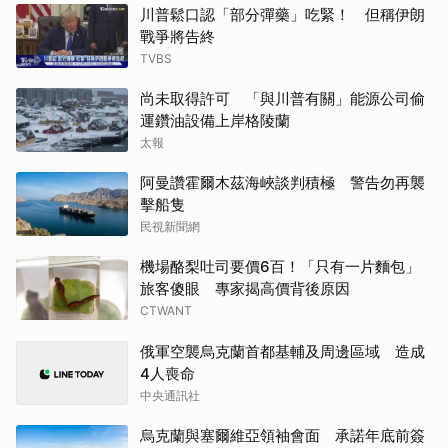
川普鬆口認「部分彈藥」吃緊！ 但稱伊朗
戰爭將告終
TVBS
尚未取得許可 「與川普有關」能源公司偷
運鑽油設備上岸格陵蘭
太報
阿曼讚霍爾木茲海峽談判積極 警告勿再襲
擊船隻
民視新聞網
機場酪梨吐司要價6百！「只有一片麵包」
旅客傻眼 專家揭高價背後原因
CTWANT
俄軍空襲烏克蘭首都基輔及周邊區域 造成
4人喪命
中央通訊社
烏克蘭與塞爾維亞領袖會面 承諾年底前簽