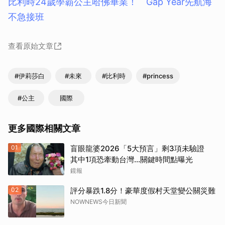
比利時24歲學霸公主哈佛畢業！ Gap Year先航海
不急接班
查看原始文章
#伊莉莎白
#未來
#比利時
#princess
#公主
國際
更多國際相關文章
01
盲眼龍婆2026「5大預言」剩3項未驗證
其中1項恐牽動台灣...關鍵時間點曝光
鏡報
02
評分暴跌1.8分！豪華度假村天堂變公關災難
NOWNEWS今日新聞