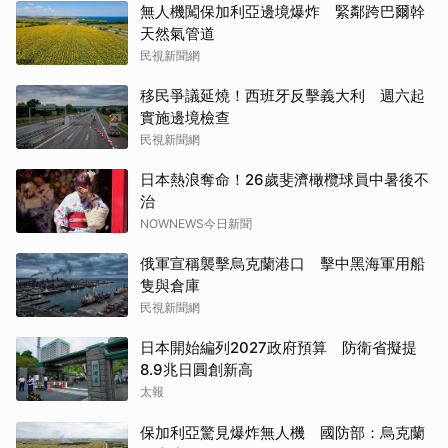
無人機闖保加利亞邊境爆炸 緊鄰跨巴爾幹
天然氣管道
民視新聞網
移民爭議延燒！西班牙反擊義大利 週六起
實施邊境檢查
民視新聞網
日本熱浪奪命！26歲斐濟橄欖球員中暑後不
治
NOWNEWS今日新聞
俄軍宣稱襲擊烏克蘭港口 擊中黑海軍用船
隻與倉庫
民視新聞網
日本開始編列2027政府預算 防衛省擬提
8.9兆日圓創新高
太報
保加利亞驚見爆炸無人機 國防部：烏克蘭