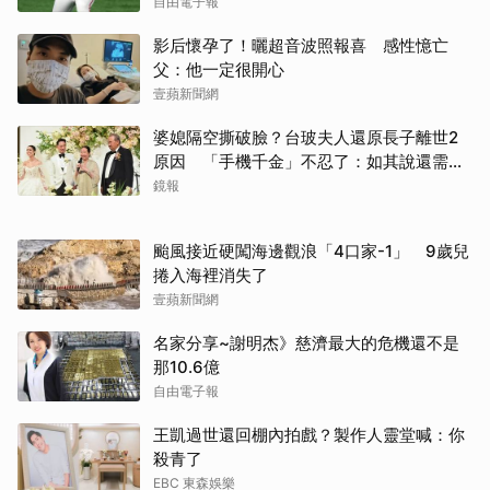
自由電子報
影后懷孕了！曬超音波照報喜 感性憶亡
父：他一定很開心
壹蘋新聞網
婆媳隔空撕破臉？台玻夫人還原長子離世2
原因 「手機千金」不忍了：如其說還需要
離開嗎？
鏡報
颱風接近硬闖海邊觀浪「4口家-1」 9歲兒
捲入海裡消失了
壹蘋新聞網
名家分享~謝明杰》慈濟最大的危機還不是
那10.6億
自由電子報
王凱過世還回棚內拍戲？製作人靈堂喊：你
殺青了
EBC 東森娛樂