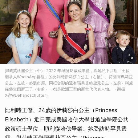
挪威英格麗公主（中） 2022 年舉辦18歲成年禮，與她私下共組「王位
繼承人WhatsApp群組」的比利時伊莉莎白公主（右後）、荷蘭阿瑪莉亞
公主（左後）盛裝出席。同框合影的還有瑞典艾絲黛兒公主（左前）與盧
森堡查爾斯王子（右前），都是歐洲王室的新世代代表人物。（翻攝
X@WDehandschutter）
比利時王儲、24歲的伊莉莎白公主（Princess
Elisabeth）近日完成美國哈佛大學甘迺迪學院公共
政策碩士學位，順利從哈佛畢業。她受訪時罕見透
露，與荷蘭王儲阿瑪莉亞公主（Princess