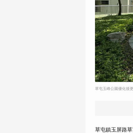
草屯玉峰公園優化後
草屯鎮玉屏路草