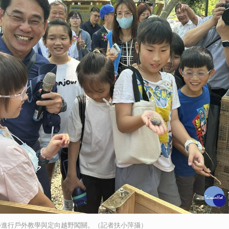
學進行戶外教學與定向越野闖關。（記者扶小萍攝）